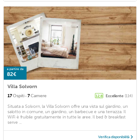
a partire da
82€
Villa Solvorn
·
17
Ospiti
7
Camere
Eccellente
(114)
12,8
Situata a Solvorn, la Villa Solvorn offre una vista sul giardino, un
salotto in comune, un giardino, un barbecue e una terrazza. Il
WiFi è fruibile gratuitamente in tutte le aree. Il bed & breakfast
serve ...
Verifica disponibilità