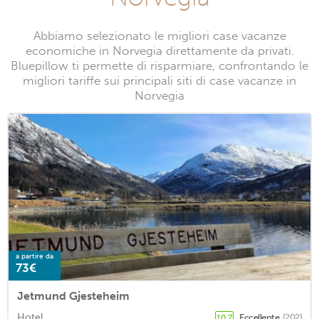
Abbiamo selezionato le migliori case vacanze
economiche in Norvegia direttamente da privati.
Bluepillow ti permette di risparmiare, confrontando le
migliori tariffe sui principali siti di case vacanze in
Norvegia
a partire da
73€
Jetmund Gjesteheim
Hotel
Eccellente
(202)
10,7