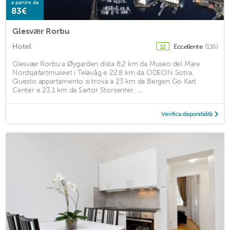
a partire da
83€
Glesvær Rorbu
Hotel
Eccellente
(116)
12
Glesvær Rorbu a Øygarden dista 8,2 km da Museo del Mare
Nordsjøfartmuseet i Telavåg e 22,8 km da ODEON Sotra.
Questo appartamento si trova a 23 km da Bergen Go Kart
Center e 23,1 km da Sartor Storsenter. ...
Verifica disponibilità