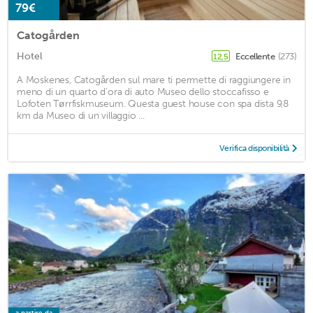
79€
Catogården
Hotel
Eccellente
(273)
12,5
A Moskenes, Catogården sul mare ti permette di raggiungere in
meno di un quarto d'ora di auto Museo dello stoccafisso e
Lofoten Tørrfiskmuseum. Questa guest house con spa dista 9,8
km da Museo di un villaggio ...
Verifica disponibilità
a partire da