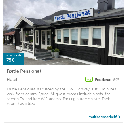
a partire da
75€
Førde Pensjonat
Hotel
Eccellente
(807)
9,3
Førde Pensjonat is situated by the E39 Highway, just 5 minutes'
walk from central Førde. All guest rooms include a sofa, flat-
screen TV and free WiFi access. Parking is free on site. Each
room has a tiled ...
Verifica disponibilità