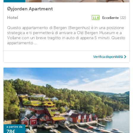
Øyjorden Apartment
Hotel
Eccellente
(22)
11,8
Questo appartamento di Bergen (Bergenhus) è in una posizione
strategica e ti permetterà di arrivare a Old Bergen Museum e a
Vollane con un breve tragitto in auto di appena 5 minuti. Questo
appartamento ...
Verifica disponibilità
a partire da
78€