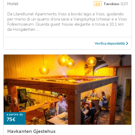
Hotel
Favoloso
(117)
8,8
Da Lilandtunet Apartments Voss a bordo lago a Voss, guidando
per meno di un quarto d'ora sarai a Vangskyrkja (chiesa) e a Voss
Folkemuseum. Questa guest house elegante si trova a 10,1 km
da Horgaletten ...
Verifica disponibilità
a partire da
75€
Havkanten Gjestehus