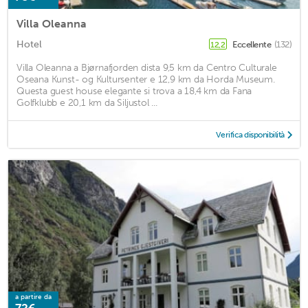
Villa Oleanna
Hotel
Eccellente
(132)
12,2
Villa Oleanna a Bjørnafjorden dista 9,5 km da Centro Culturale
Oseana Kunst- og Kultursenter e 12,9 km da Horda Museum.
Questa guest house elegante si trova a 18,4 km da Fana
Golfklubb e 20,1 km da Siljustol ...
Verifica disponibilità
a partire da