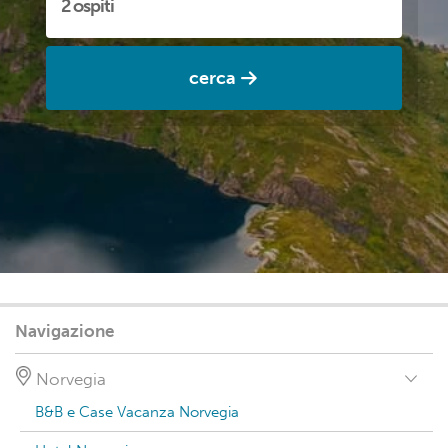
cerca
Navigazione
Norvegia
B&B e Case Vacanza Norvegia