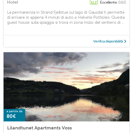
Hotel
Eccellente
(162)
11,2
La permanenza in Strand Fjellstue sul lago di Gausdal ti permette
di arrivare in appena 4 minuti di auto a Helvete Potholes. Questa
guest house sulla spiaggia si trova in zona Inizio del sentiero di ...
Verifica disponibilità
a partire da
80€
Lilandtunet Apartments Voss