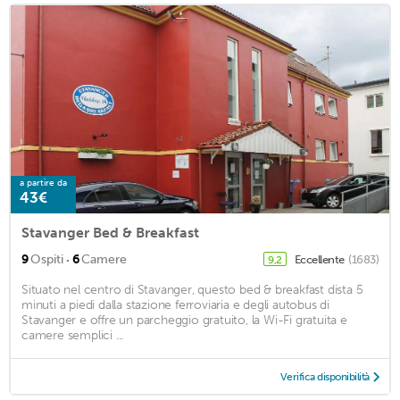
a partire da
43€
Stavanger Bed & Breakfast
·
9
Ospiti
6
Camere
Eccellente
(1683)
9,2
Situato nel centro di Stavanger, questo bed & breakfast dista 5
minuti a piedi dalla stazione ferroviaria e degli autobus di
Stavanger e offre un parcheggio gratuito, la Wi-Fi gratuita e
camere semplici ...
Verifica disponibilità