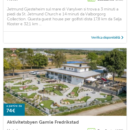
Jetmund Gjesteheim sul mare di Vanylven si trova a 3 minuti a
piedi da St. Jetmund Church e 14 minuti da Valborgorg
Collection. Questa guest house per golfisti dista 17,8 km da Selja
Kloster e 32,1 km ...
Verifica disponibilità
a partire da
74€
Aktivitetsbyen Gamle Fredrikstad