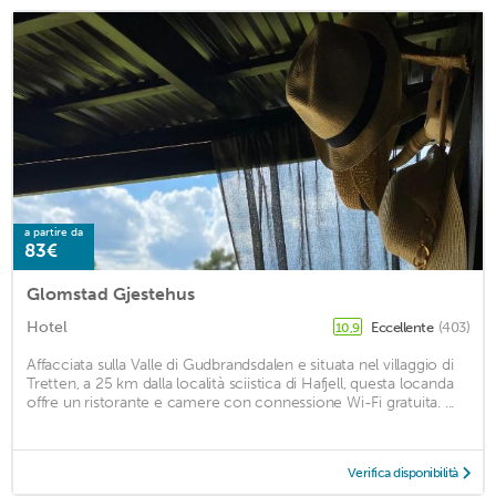
a partire da
83€
Glomstad Gjestehus
Hotel
Eccellente
(403)
10,9
Affacciata sulla Valle di Gudbrandsdalen e situata nel villaggio di
Tretten, a 25 km dalla località sciistica di Hafjell, questa locanda
offre un ristorante e camere con connessione Wi-Fi gratuita. ...
Verifica disponibilità