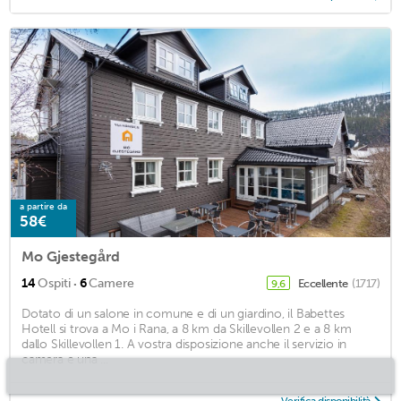
a partire da
58€
Mo Gjestegård
·
14
Ospiti
6
Camere
Eccellente
(1717)
9,6
Dotato di un salone in comune e di un giardino, il Babettes
Hotell si trova a Mo i Rana, a 8 km da Skillevollen 2 e a 8 km
dallo Skillevollen 1. A vostra disposizione anche il servizio in
camera e una ...
Verifica disponibilità