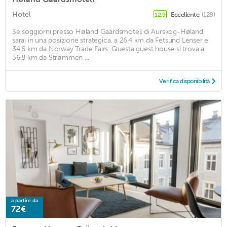
Hotel
Eccellente
(128)
12,9
Se soggiorni presso Høland Gaardsmotell di Aurskog-Høland,
sarai in una posizione strategica, a 26,4 km da Fetsund Lenser e
34,6 km da Norway Trade Fairs. Questa guest house si trova a
36,8 km da Strømmen ...
Verifica disponibilità
a partire da
72€