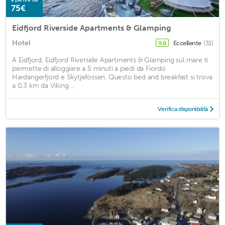
75€
Eidfjord Riverside Apartments & Glamping
Hotel
Eccellente
(31)
9,8
A Eidfjord, Eidfjord Riverside Apartments & Glamping sul mare ti
permette di alloggiare a 5 minuti a piedi da Fiordo
Hardangerfjord e Skytjefossen. Questo bed and breakfast si trova
a 0,3 km da Viking ...
Verifica disponibilità