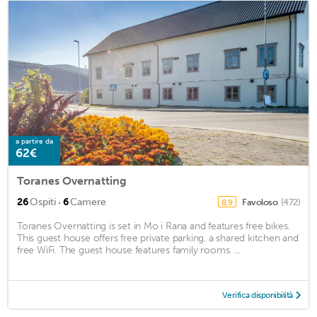
a partire da
62€
Toranes Overnatting
·
26
Ospiti
6
Camere
Favoloso
(472)
8,9
Toranes Overnatting is set in Mo i Rana and features free bikes.
This guest house offers free private parking, a shared kitchen and
free WiFi. The guest house features family rooms. ...
Verifica disponibilità