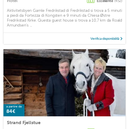
Hotel
Eccellente
(452)
11,1
Aktivitetsbyen Gamle Fredrikstad di Fredrikstad si trova a 5 minuti
a piedi da Fortezza di Kongsten e 9 minuti da Chiesa Østre
Fredrikstad Kirke. Questa guest house si trova a 10,7 km da Roald
Amundsen's ...
Verifica disponibilità
a partire da
84€
Strand Fjellstue