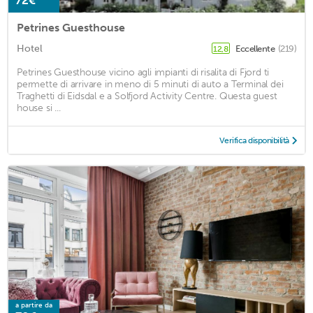
72€
Petrines Guesthouse
Hotel
Eccellente
(219)
12,8
Petrines Guesthouse vicino agli impianti di risalita di Fjord ti
permette di arrivare in meno di 5 minuti di auto a Terminal dei
Traghetti di Eidsdal e a Solfjord Activity Centre. Questa guest
house si ...
Verifica disponibilità
a partire da