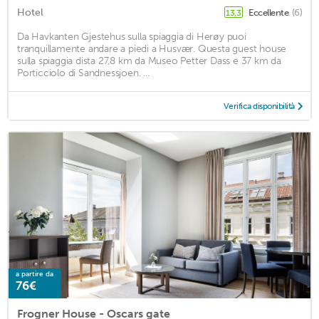
Hotel
Eccellente
(6)
13,3
Da Havkanten Gjestehus sulla spiaggia di Herøy puoi
tranquillamente andare a piedi a Husvær. Questa guest house
sulla spiaggia dista 27,8 km da Museo Petter Dass e 37 km da
Porticciolo di Sandnessjoen. ...
Verifica disponibilità
a partire da
76€
Frogner House - Oscars gate