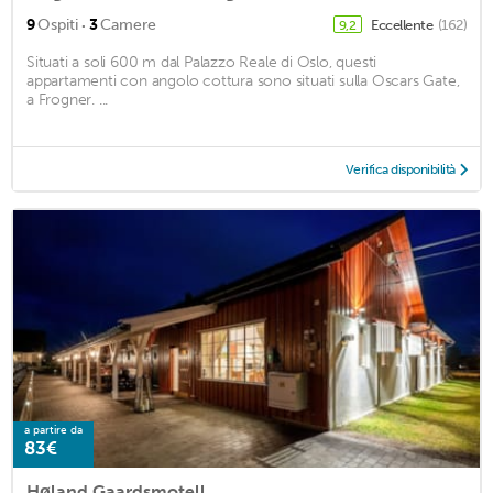
·
9
Ospiti
3
Camere
Eccellente
(162)
9,2
Situati a soli 600 m dal Palazzo Reale di Oslo, questi
appartamenti con angolo cottura sono situati sulla Oscars Gate,
a Frogner. ...
Verifica disponibilità
a partire da
83€
Høland Gaardsmotell