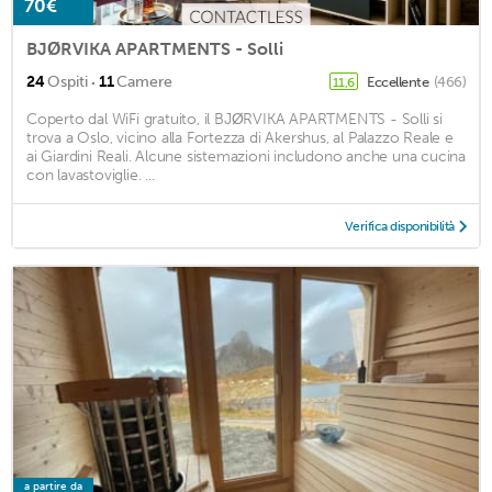
70€
BJØRVIKA APARTMENTS - Solli
·
24
Ospiti
11
Camere
Eccellente
(466)
11,6
Coperto dal WiFi gratuito, il BJØRVIKA APARTMENTS - Solli si
trova a Oslo, vicino alla Fortezza di Akershus, al Palazzo Reale e
ai Giardini Reali. Alcune sistemazioni includono anche una cucina
con lavastoviglie. ...
Verifica disponibilità
a partire da