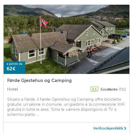
a partire da
62€
Førde Gjestehus og Camping
Hotel
Eccellente
(511)
9,5
Situato a Førde, il Førde Gjestehus og Camping offre biciclette
gratuite, un salone in comune, un giardino e la connessione WiFi
gratuita in tutte le aree. Tutte le camere dispongono di TV a
schermo piatto ...
Verifica disponibilità