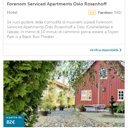
Forenom Serviced Apartments Oslo Rosenhoff
Hotel
Favoloso
(381)
8,9
Se vuoi godere della comodità di muoverti a piedi Forenom
Serviced Apartments Oslo Rosenhoff a Oslo (Grünerløkka) è
l'ideale. In meno di 10 minuti di cammino potrai essere a Toyen
Park o a Black Box Theater. ...
Verifica disponibilità
a partire da
82€