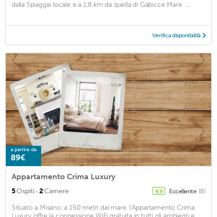
dalla Spiaggia locale e a 1,8 km da quella di Gabicce Mare. ...
Verifica disponibilità
a partire da
89€
Appartamento Crima Luxury
·
5
Ospiti
2
Camere
Eccellente
(8)
9,9
Situato a Misano, a 150 metri dal mare, l'Appartamento Crima
Luxury offre la connessione WiFi gratuita in tutti gli ambienti e