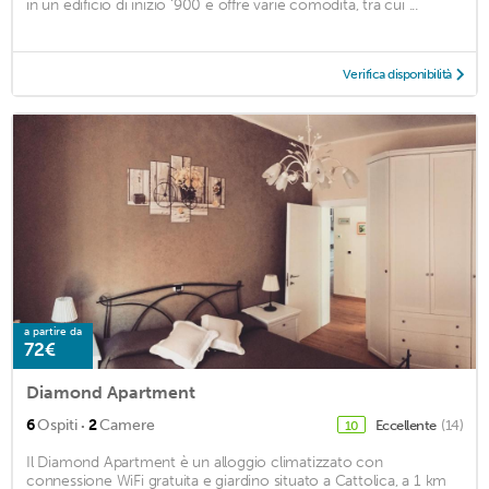
in un edificio di inizio ‘900 e offre varie comodità, tra cui ...
Verifica disponibilità
a partire da
72€
Diamond Apartment
·
6
Ospiti
2
Camere
Eccellente
(14)
10
Il Diamond Apartment è un alloggio climatizzato con
connessione WiFi gratuita e giardino situato a Cattolica, a 1 km