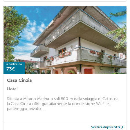
a partire da
73€
Casa Cinzia
Hotel
Situata a Misano Marina, a soli 500 m dalla spiaggia di Cattolica,
la Casa Cinzia offre gratuitamente la connessione Wi-Fi e il
parcheggio privato. ...
Verifica disponibilità