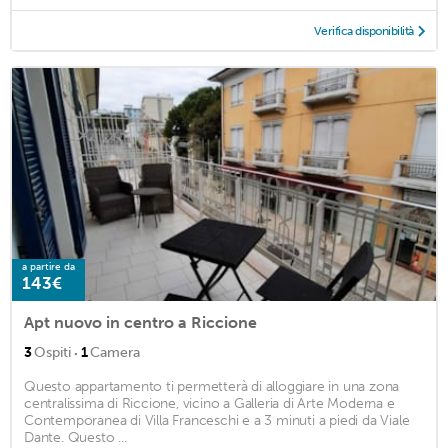
Verifica disponibilità
a partire da
143€
Apt nuovo in centro a Riccione
·
3
Ospiti
1
Camera
Questo appartamento ti permetterà di alloggiare in una zona
centralissima di Riccione, vicino a Galleria di Arte Moderna e
Contemporanea di Villa Franceschi e a 3 minuti a piedi da Viale
Dante. Questo ...