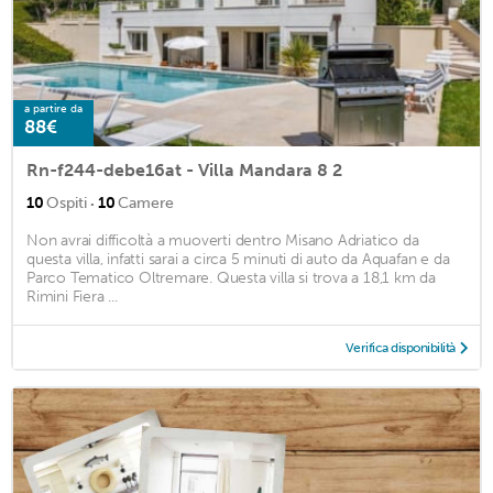
a partire da
88€
Rn-f244-debe16at - Villa Mandara 8 2
·
10
Ospiti
10
Camere
Non avrai difficoltà a muoverti dentro Misano Adriatico da
questa villa, infatti sarai a circa 5 minuti di auto da Aquafan e da
Parco Tematico Oltremare. Questa villa si trova a 18,1 km da
Rimini Fiera ...
Verifica disponibilità