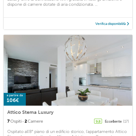
dispone di camere dotate di aria condizionata. ...
Verifica disponibilità
a partire da
106€
Attico Stema Luxury
·
7
Ospiti
2
Camere
Eccellente
(17)
9,8
Ospitato all'8° piano di un edificio storico, l'appartamento Attico