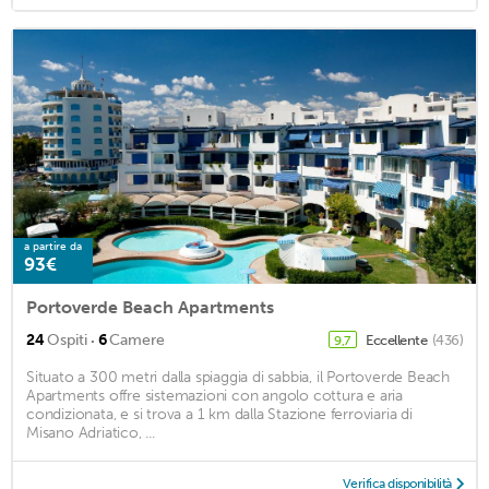
a partire da
93€
Portoverde Beach Apartments
·
24
Ospiti
6
Camere
Eccellente
(436)
9,7
Situato a 300 metri dalla spiaggia di sabbia, il Portoverde Beach
Apartments offre sistemazioni con angolo cottura e aria
condizionata, e si trova a 1 km dalla Stazione ferroviaria di
Misano Adriatico, ...
Verifica disponibilità