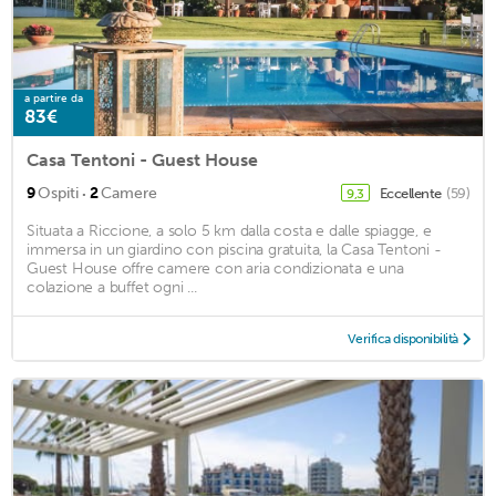
a partire da
83€
Casa Tentoni - Guest House
·
9
Ospiti
2
Camere
Eccellente
(59)
9,3
Situata a Riccione, a solo 5 km dalla costa e dalle spiagge, e
immersa in un giardino con piscina gratuita, la Casa Tentoni -
Guest House offre camere con aria condizionata e una
colazione a buffet ogni ...
Verifica disponibilità