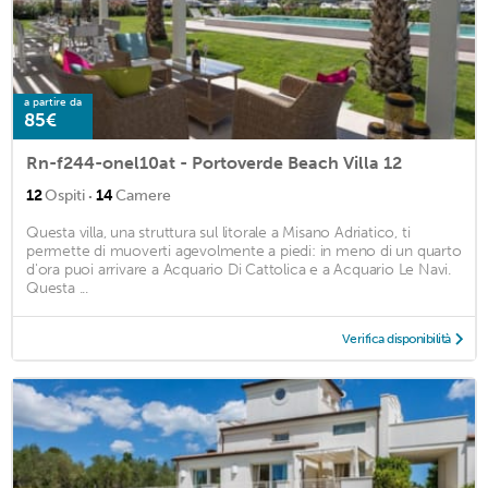
a partire da
85€
Rn-f244-onel10at - Portoverde Beach Villa 12
·
12
Ospiti
14
Camere
Questa villa, una struttura sul litorale a Misano Adriatico, ti
permette di muoverti agevolmente a piedi: in meno di un quarto
d'ora puoi arrivare a Acquario Di Cattolica e a Acquario Le Navi.
Questa ...
Verifica disponibilità