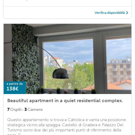
Verifica disponibilità
a partire da
138€
Beautiful apartment in a quiet residential complex.
·
7
Ospiti
3
Camere
Questo appartamento si trova a Cattolica e vanta una posizione
strategica vicino alla spiaggia. Castello di Gradara e Palazzo Del
Turismo sono due dei più importanti punti di riferimento della