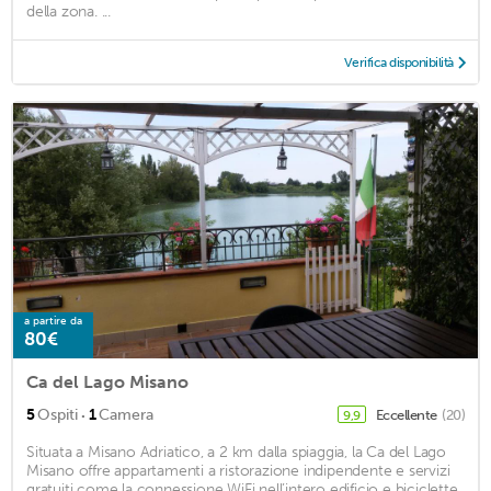
della zona. ...
Verifica disponibilità
a partire da
80€
Ca del Lago Misano
·
5
Ospiti
1
Camera
Eccellente
(20)
9,9
Situata a Misano Adriatico, a 2 km dalla spiaggia, la Ca del Lago
Misano offre appartamenti a ristorazione indipendente e servizi
gratuiti come la connessione WiFi nell’intero edificio e biciclette