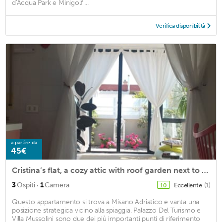
d'Acqua Park e Minigolf ...
Verifica disponibilità
a partire da
45€
Cristina’s flat, a cozy attic with roof garden next to the beach
·
3
Ospiti
1
Camera
Eccellente
(1)
10
Questo appartamento si trova a Misano Adriatico e vanta una
posizione strategica vicino alla spiaggia. Palazzo Del Turismo e
Villa Mussolini sono due dei più importanti punti di riferimento