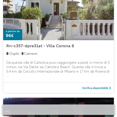
a partire da
96€
Rn-c357-dpre31at - Villa Corona 8
·
8
Ospiti
9
Camere
Da questa villa di Cattolica puoi raggiungere a piedi, in meno di 5
minuti, sia Via Dante sia Cattolica Beach. Questa villa si trova a
5,4 km da Circuito Internazionale di Misano e 17 km da Riviera di
...
Verifica disponibilità