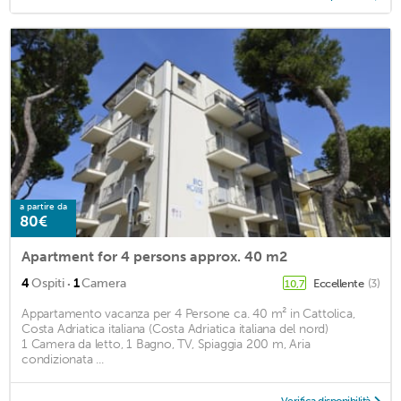
a partire da
80€
Apartment for 4 persons approx. 40 m2
·
4
Ospiti
1
Camera
Eccellente
(3)
10,7
Appartamento vacanza per 4 Persone ca. 40 m² in Cattolica,
Costa Adriatica italiana (Costa Adriatica italiana del nord)
1 Camera da letto, 1 Bagno, TV, Spiaggia 200 m, Aria
condizionata ...