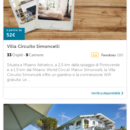
a partire da
52€
Villa Circuito Simoncelli
·
33
Ospiti
9
Camere
Favoloso
(20)
8,6
Situata a Misano Adriatico, a 2,5 km dalla spiaggia di Portoverde
e a 1,5 km dal Misano World Circuit Marco Simoncelli, la Villa
Circuito Simoncelli offre un giardino e la connessione WiFi
gratuita. Le ...
Verifica disponibilità