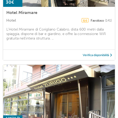
30€
Hotel Miramare
Hotel
Favoloso
(141)
8,6
L'Hotel Miramare di Corigliano Calabro, dista 600 metri dalla
spiaggia, dispone di bar e giardino, e offre la connessione WiFi
gratuita nell'intera struttura. ...
Verifica disponibilità
a partire da