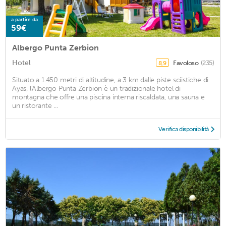
a partire da
59€
Albergo Punta Zerbion
Hotel
Favoloso
(235)
8,9
Situato a 1.450 metri di altitudine, a 3 km dalle piste sciistiche di
Ayas, l'Albergo Punta Zerbion è un tradizionale hotel di
montagna che offre una piscina interna riscaldata, una sauna e
un ristorante ...
Verifica disponibilità