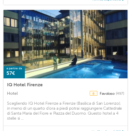
a partire da
57€
IQ Hotel Firenze
Hotel
Favoloso
(497)
8
Scegliendo IQ Hotel Firenze a Firenze (Basilica di San Lorenzo),
in meno di un quarto d'ora a piedi potrai raggiungere Cattedrale
di Santa Maria del Fiore e Piazza del Duomo. Questo hotel a 4
stelle si ...