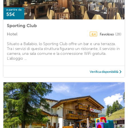
a partire da
55€
Sporting Club
Hotel
Favoloso
(28)
8,4
Situato a Ballabio, lo Sporting Club offre un bar e una terrazza.
Tra i servizi di questa struttura figurano un ristorante, il servizio in
camera, una sala comune e la connessione WiFi gratuita.
L’alloggio ...
Verifica disponibilità