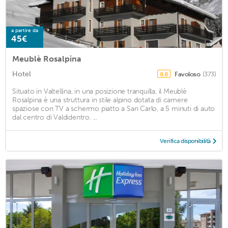
a partire da
45€
Meublè Rosalpina
Hotel
Favoloso
(373)
8,8
Situato in Valtellina, in una posizione tranquilla, il Meublè
Rosalpina è una struttura in stile alpino dotata di camere
spaziose con TV a schermo piatto a San Carlo, a 5 minuti di auto
dal centro di Valdidentro. ...
Verifica disponibilità