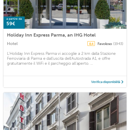
a partire da
59€
Holiday Inn Express Parma, an IHG Hotel
Hotel
Favoloso
(1943)
8,4
L'Holiday Inn Express Parma vi accoglie a 2 km dalla Stazione
Ferroviaria di Parma e dall'uscita dell'Autostrada A1, e offre
gratuitamente il WiFi e il parcheggio all’aperto. ...
Verifica disponibilità