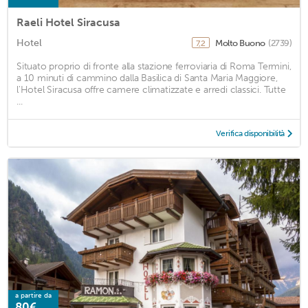
Raeli Hotel Siracusa
Hotel
Molto Buono
(2739)
7,2
Situato proprio di fronte alla stazione ferroviaria di Roma Termini,
a 10 minuti di cammino dalla Basilica di Santa Maria Maggiore,
l'Hotel Siracusa offre camere climatizzate e arredi classici. Tutte
...
Verifica disponibilità
a partire da
80€