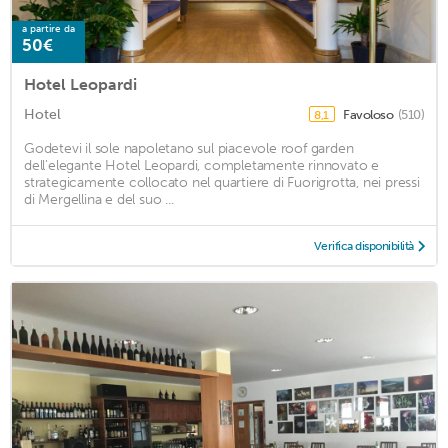
a partire da
50€
Hotel Leopardi
Hotel
Favoloso
(510)
8,1
Godetevi il sole napoletano sul piacevole roof garden
dell'elegante Hotel Leopardi, completamente rinnovato e
strategicamente collocato nel quartiere di Fuorigrotta, nei pressi
di Mergellina e del suo ...
Verifica disponibilità