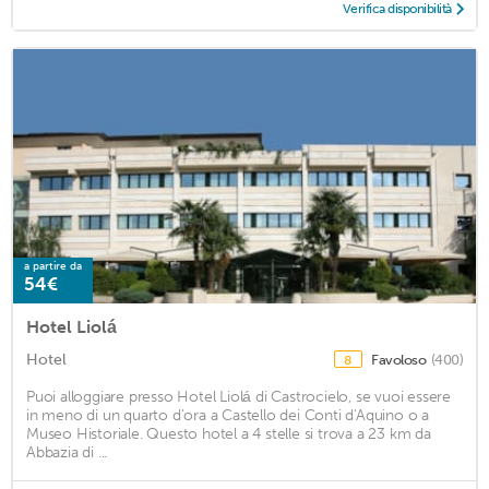
Verifica disponibilità
a partire da
54€
Hotel Liolá
Hotel
Favoloso
(400)
8
Puoi alloggiare presso Hotel Liolá di Castrocielo, se vuoi essere
in meno di un quarto d'ora a Castello dei Conti d'Aquino o a
Museo Historiale. Questo hotel a 4 stelle si trova a 23 km da
Abbazia di ...