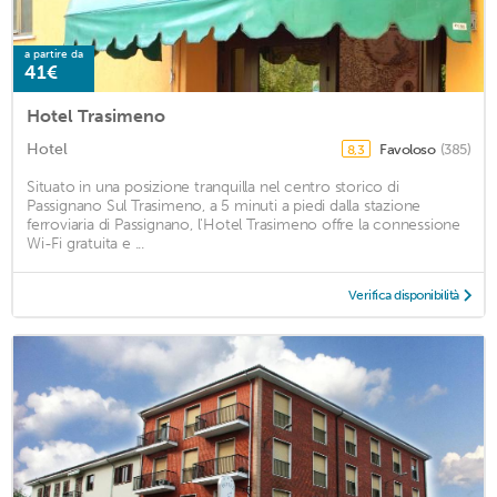
a partire da
41€
Hotel Trasimeno
Hotel
Favoloso
(385)
8,3
Situato in una posizione tranquilla nel centro storico di
Passignano Sul Trasimeno, a 5 minuti a piedi dalla stazione
ferroviaria di Passignano, l'Hotel Trasimeno offre la connessione
Wi-Fi gratuita e ...
Verifica disponibilità