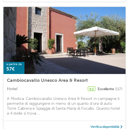
a partire da
57€
Cambiocavallo Unesco Area & Resort
Hotel
Eccellente
(117)
9,2
A Modica, Cambiocavallo Unesco Area & Resort in campagna ti
permette di raggiungere in meno di un quarto d'ora di auto
Torre Cabrera e Spiaggia di Santa Maria di Focallo. Questo hotel
a 4 stelle si trova ...
Verifica disponibilità