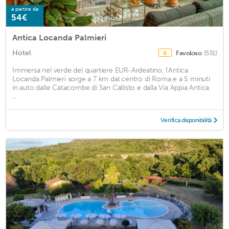
a partire da
54€
Antica Locanda Palmieri
Hotel
Favoloso
(531)
8
Immersa nel verde del quartiere EUR-Ardeatino, l’Antica
Locanda Palmieri sorge a 7 km dal centro di Roma e a 5 minuti
in auto dalle Catacombe di San Callisto e dalla Via Appia Antica.
...
Verifica disponibilità