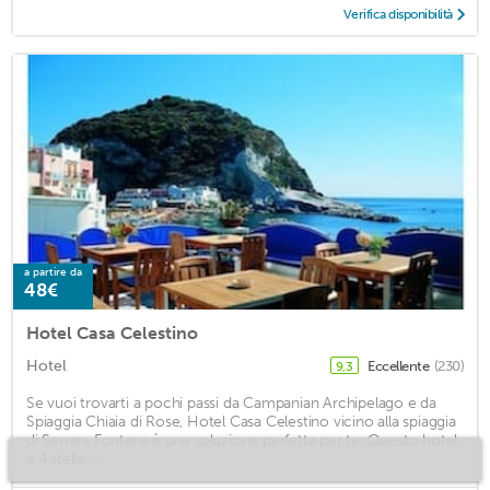
Verifica disponibilità
a partire da
48€
Hotel Casa Celestino
Hotel
Eccellente
(230)
9,3
Se vuoi trovarti a pochi passi da Campanian Archipelago e da
Spiaggia Chiaia di Rose, Hotel Casa Celestino vicino alla spiaggia
di Serrara Fontana è una soluzione perfetta per te. Questo hotel
a 4 stelle ...