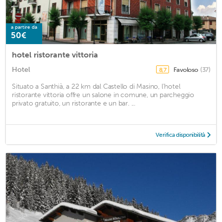
a partire da
50€
hotel ristorante vittoria
Hotel
Favoloso
(37)
8,7
Situato a Santhià, a 22 km dal Castello di Masino, l'hotel
ristorante vittoria offre un salone in comune, un parcheggio
privato gratuito, un ristorante e un bar. ...
Verifica disponibilità