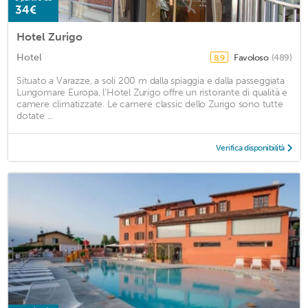
34€
Hotel Zurigo
Hotel
Favoloso
(489)
8,9
Situato a Varazze, a soli 200 m dalla spiaggia e dalla passeggiata
Lungomare Europa, l'Hotel Zurigo offre un ristorante di qualità e
camere climatizzate. Le camere classic dello Zurigo sono tutte
dotate ...
Verifica disponibilità