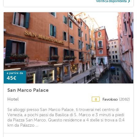
Verifica disponibilità
a partire da
45€
San Marco Palace
Hotel
Favoloso
(2082)
8
Se alloggi presso San Marco Palace, ti troverai nel centro di
Venezia, a pochi passi da Basilica di S. Marco e 3 minuti a piedi
da Piazza San Marco. Questo residence a 4 stelle si trova a 0,4
km da Palazzo ...