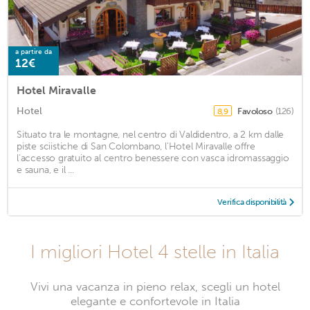
a partire da
12€
Hotel Miravalle
Hotel
Favoloso
(126)
8,9
Situato tra le montagne, nel centro di Valdidentro, a 2 km dalle
piste sciistiche di San Colombano, l'Hotel Miravalle offre
l'accesso gratuito al centro benessere con vasca idromassaggio
e sauna, e il ...
Verifica disponibilità
I migliori Hotel 4 stelle in Italia
Vivi una vacanza in pieno relax, scegli un hotel
elegante e confortevole in Italia