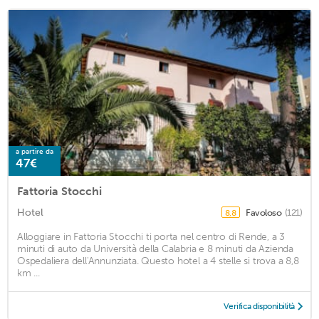
a partire da
47€
Fattoria Stocchi
Hotel
Favoloso
(121)
8,8
Alloggiare in Fattoria Stocchi ti porta nel centro di Rende, a 3
minuti di auto da Università della Calabria e 8 minuti da Azienda
Ospedaliera dell'Annunziata. Questo hotel a 4 stelle si trova a 8,8
km ...
Verifica disponibilità