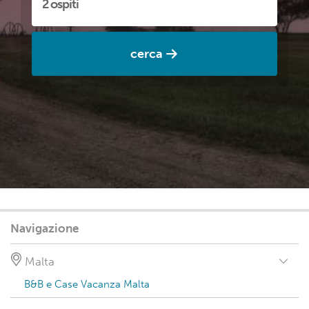
cerca
Navigazione
Malta
B&B e Case Vacanza Malta