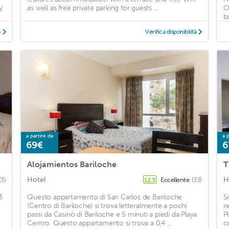
y
as well as free private parking for guests ...
O
ba
à
Verifica disponibilità
a partire da
a p
69€
6
Alojamientos Bariloche
T
Hotel
H
(3)
Eccellente
(33)
12,3
3
Questo appartamento di San Carlos de Bariloche
S
(Centro di Bariloche) si trova letteralmente a pochi
n
passi da Casinò di Bariloche e 5 minuti a piedi da Playa
P
Centro. Questo appartamento si trova a 0,4 ...
c