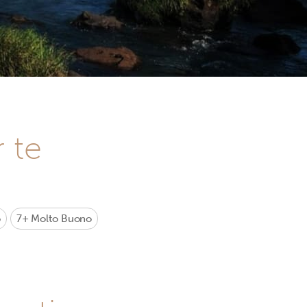
r te
o
7+
Molto Buono