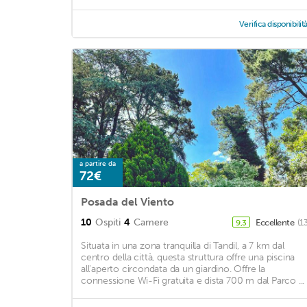
Verifica disponibilit
a partire da
72€
Posada del Viento
10
Ospiti
4
Camere
Eccellente
(1
9,3
Situata in una zona tranquilla di Tandil, a 7 km dal
centro della città, questa struttura offre una piscina
all'aperto circondata da un giardino. Offre la
connessione Wi-Fi gratuita e dista 700 m dal Parco ...