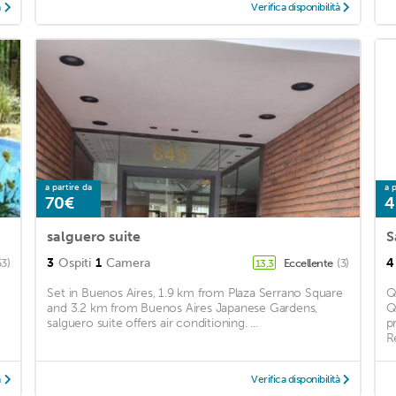
à
Verifica disponibilità
a partire da
a p
70€
4
salguero suite
S
3
Ospiti
1
Camera
4
53)
Eccellente
(3)
13,3
Set in Buenos Aires, 1.9 km from Plaza Serrano Square
Q
and 3.2 km from Buenos Aires Japanese Gardens,
Q
salguero suite offers air conditioning. ...
p
R
à
Verifica disponibilità