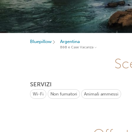
Bluepillow
Argentina
B&B e Case Vacanza
Sce
SERVIZI
Wi-Fi
Non fumatori
Animali ammessi