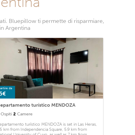
gentina
i. Bluepillow ti permette di risparmiare,
 in Argentina
artire da
5€
epartamento turístico MENDOZA
Ospiti
2
Camere
epartamento turístico MENDOZA is set in Las Heras,
.5 km from Independencia Square, 5.9 km from
ational University of Cuyo, as well as 7 km from