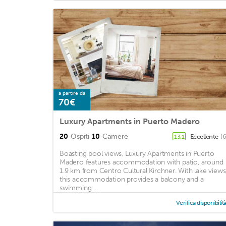
a partire da
70€
Luxury Apartments in Puerto Madero
20
Ospiti
10
Camere
Eccellente
(
13,1
Boasting pool views, Luxury Apartments in Puerto
Madero features accommodation with patio, around
1.9 km from Centro Cultural Kirchner. With lake views
this accommodation provides a balcony and a
swimming ...
Verifica disponibilit