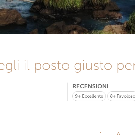
gli il posto giusto pe
RECENSIONI
9+
Eccellente
8+
Favolos