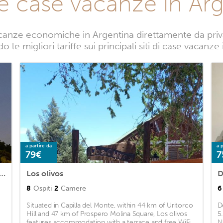
e case vacanze in Ar
anze economiche in Argentina direttamente da privat
 le migliori tariffe sui principali siti di case vacanze
a partire da
a p
79€
7
utique de la Costa MONOAMBIENTE AMPLIO AMOBLADO
Los olivos
D
8
Ospiti
2
Camere
6
Situated in Capilla del Monte, within 44 km of Uritorco
D
Hill and 47 km of Prospero Molina Square, Los olivos
5
features accommodation with a terrace and free WiFi
N