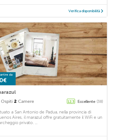
Verifica disponibilità
artire da
0€
arazul
Ospiti
2
Camere
Eccellente
(38)
12,3
ituato a San Antonio de Padua, nella provincia di
uenos Aires, il marazul offre gratuitamente il WiFi e un
archeggio privato. ...