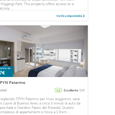
'Higgings Park. This property offers access to a
lcony, ...
Verifica disponibilità
artire da
7€
PYN Palermo
otel
Eccellente
(24)
9,8
cegliendo TPYN Palermo per il tuo soggiorno, sarai
el cuore di Buenos Aires, a circa 5 minuti di auto da
laza Italia e Giardino Paseo del Rosedal. Questo
omplesso di appartamenti si trova a 1,9 km ...