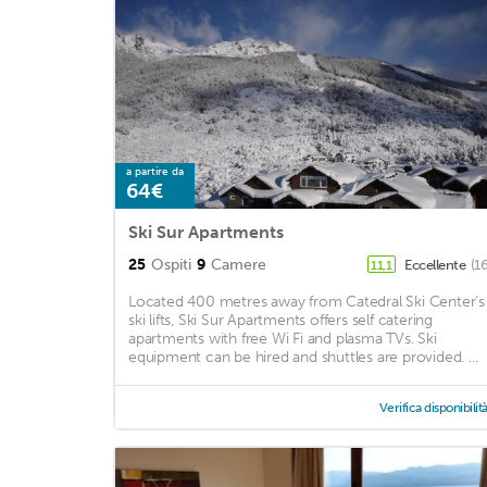
a partire da
64€
Ski Sur Apartments
25
Ospiti
9
Camere
Eccellente
(1
11,1
Located 400 metres away from Catedral Ski Center's
ski lifts, Ski Sur Apartments offers self catering
apartments with free Wi Fi and plasma TVs. Ski
equipment can be hired and shuttles are provided. ...
Verifica disponibilit