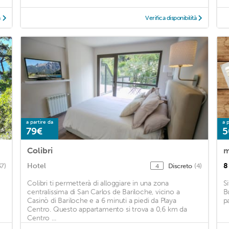
à
Verifica disponibilità
a partire da
a p
79€
5
Colibri
m
Hotel
8
37)
Discreto
(4)
4
Colibri ti permetterà di alloggiare in una zona
S
centralissima di San Carlos de Bariloche, vicino a
B
Casinò di Bariloche e a 6 minuti a piedi da Playa
p
Centro. Questo appartamento si trova a 0,6 km da
Centro ...