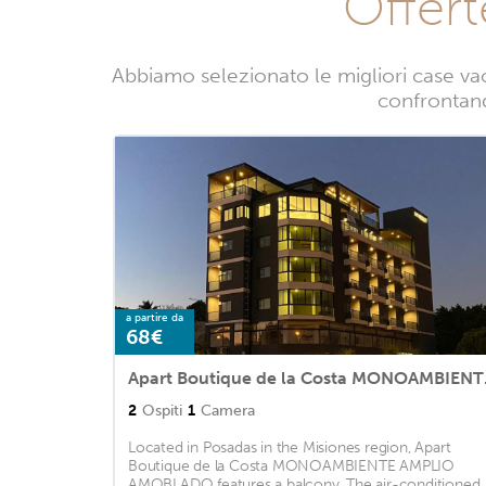
Offert
Abbiamo selezionato le migliori case vac
confrontando
a partire da
68€
Apart Bo
2
Ospiti
1
Camera
Located in Posadas in the Misiones region, Apart
Boutique de la Costa MONOAMBIENTE AMPLIO
AMOBLADO features a balcony. The air-conditioned