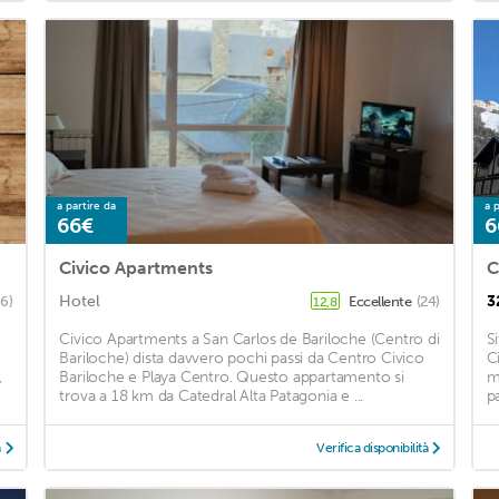
a partire da
a p
66€
6
Civico Apartments
C
Hotel
3
66)
Eccellente
(24)
12,8
Civico Apartments a San Carlos de Bariloche (Centro di
S
Bariloche) dista davvero pochi passi da Centro Civico
C
,
Bariloche e Playa Centro. Questo appartamento si
m
trova a 18 km da Catedral Alta Patagonia e ...
p
à
Verifica disponibilità