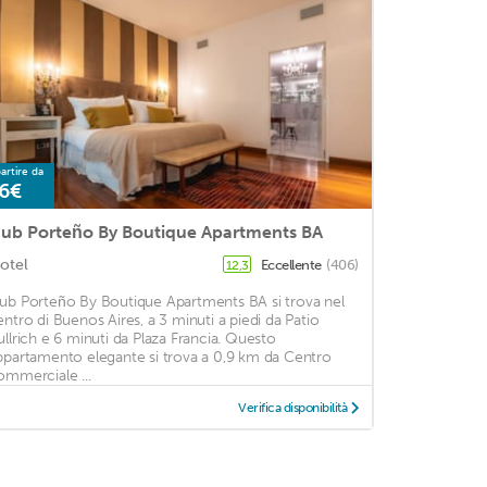
artire da
6€
ub Porteño By Boutique Apartments BA
otel
Eccellente
(406)
12,3
ub Porteño By Boutique Apartments BA si trova nel
entro di Buenos Aires, a 3 minuti a piedi da Patio
ullrich e 6 minuti da Plaza Francia. Questo
ppartamento elegante si trova a 0,9 km da Centro
ommerciale ...
Verifica disponibilità