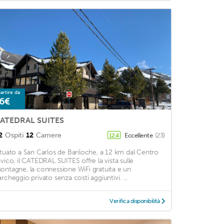
artire da
6€
ATEDRAL SUITES
2
Ospiti
12
Camere
Eccellente
(23)
12,4
ituato a San Carlos de Bariloche, a 12 km dal Centro
ivico, il CATEDRAL SUITES offre la vista sulle
ontagne, la connessione WiFi gratuita e un
archeggio privato senza costi aggiuntivi. ...
Verifica disponibilità