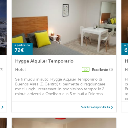
a partire da
a p
72€
6
Hygge Alquiler Temporario
H
Hotel
H
67)
Eccellente
(1)
10
Se ti muovi in auto, Hygge Alquiler Temporario di
H
Buenos Aires (El Centro) ti permette di raggiungere
c
molti luoghi interessanti in pochissimo tempo: in 2
B
minuti arriverai a Obelisco e in 5 minuti a Palermo ...
a
c
à
Verifica disponibilità