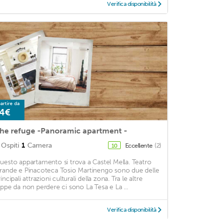
Verifica disponibilità
artire da
4€
he refuge -Panoramic apartment -
Ospiti
1
Camera
Eccellente
(2)
10
uesto appartamento si trova a Castel Mella. Teatro
rande e Pinacoteca Tosio Martinengo sono due delle
incipali attrazioni culturali della zona. Tra le altre
appe da non perdere ci sono La Tesa e La ...
Verifica disponibilità