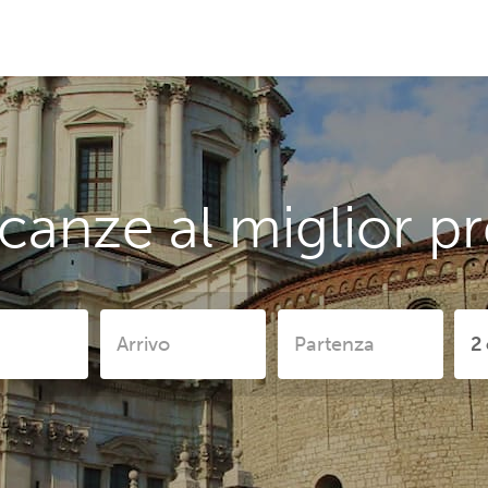
canze al miglior pr