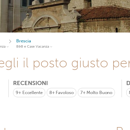
Brescia
anza
B&B e Case Vacanza
gli il posto giusto pe
RECENSIONI
D
9+
Eccellente
8+
Favoloso
7+
Molto Buono