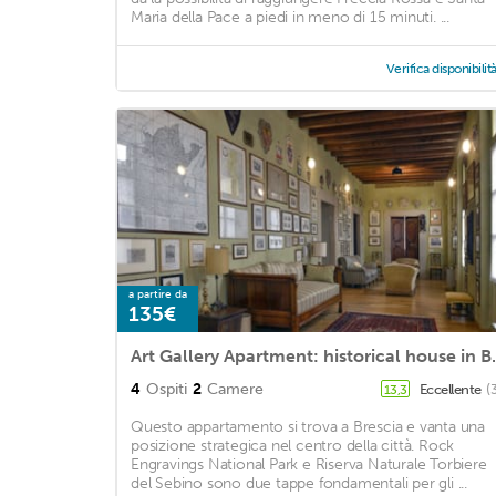
Maria della Pace a piedi in meno di 15 minuti. ...
Verifica disponibilit
a partire da
135€
Art Gallery Apartme
4
Ospiti
2
Camere
Eccellente
(
13,3
Questo appartamento si trova a Brescia e vanta una
posizione strategica nel centro della città. Rock
Engravings National Park e Riserva Naturale Torbiere
del Sebino sono due tappe fondamentali per gli ...