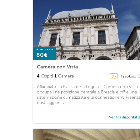
a partire da
80€
Camera con Vista
4
Ospiti
1
Camera
Favoloso
(
8,7
Affacciato su Piazza della Loggia, il Camera con Vista
occupa una posizione centrale a Brescia e offre una
sistemazione climatizzata e la connessione WiFi senz
costi aggiuntivi. ...
Verifica disponibilit