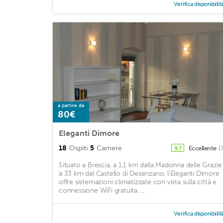
Verifica disponibilit
a partire da
80€
Eleganti Dimore
18
Ospiti
5
Camere
Eccellente
(
9,7
Situato a Brescia, a 1,1 km dalla Madonna delle Grazie
a 33 km dal Castello di Desenzano, l'Eleganti Dimore
offre sistemazioni climatizzate con vista sulla città e
connessione WiFi gratuita. ...
Verifica disponibilit