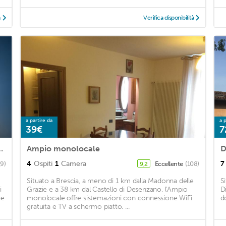
à
Verifica disponibilità
a partire da
a p
39€
7
Apartment in Downtown
Ampio monolocale
D
4
Ospiti
1
Camera
7
(9)
Eccellente
(108)
9,2
Situato a Brescia, a meno di 1 km dalla Madonna delle
S
i
Grazie e a 38 km dal Castello di Desenzano, l'Ampio
D
ue
monolocale offre sistemazioni con connessione WiFi
d
gratuita e TV a schermo piatto. ...