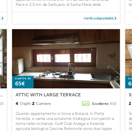
Pace e 2,5 km da Santuario di Santa Maria delle ...
b
à
Verifica disponibilità
a partire da
a p
65€
6
nt: historical house in Brescia city center
ATTIC WITH LARGE TERRACE
S
4
Ospiti
2
Camere
2
33)
Eccellente
(60)
12,5
Questo appartamento si trova a Brescia, in Porta
S
Venezia, e vanta una posizione strategica con parchi a
d
tema nelle vicinanze. Golf Club Arzaga e Azienda
S
agricola biologica Cascina Belmonte sono due tappe ...
Af