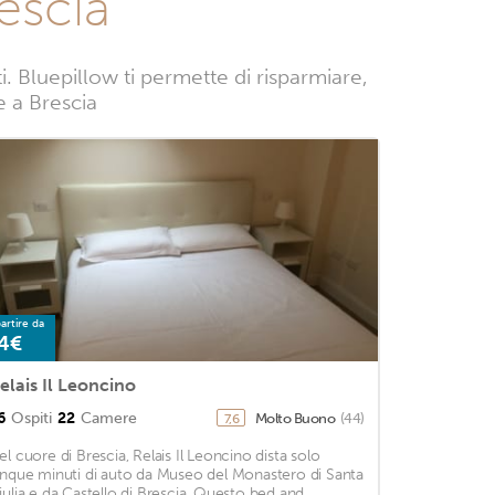
escia
 Bluepillow ti permette di risparmiare,
e a Brescia
artire da
4€
elais Il Leoncino
6
Ospiti
22
Camere
Molto Buono
(44)
7,6
el cuore di Brescia, Relais Il Leoncino dista solo
inque minuti di auto da Museo del Monastero di Santa
iulia e da Castello di Brescia. Questo bed and