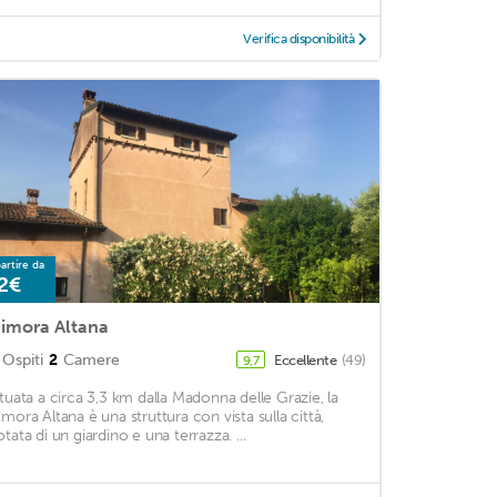
Verifica disponibilità
artire da
2€
imora Altana
Ospiti
2
Camere
Eccellente
(49)
9,7
ituata a circa 3,3 km dalla Madonna delle Grazie, la
imora Altana è una struttura con vista sulla città,
otata di un giardino e una terrazza. ...