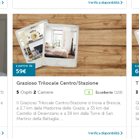
à
Verifica disponibilità
a partire da
a p
59€
6
Grazioso Trilocale Centro/Stazione
T
5
Ospiti
2
Camere
3
73)
Eccellente
(128)
9
 e
Il Grazioso Trilocale Centro/Stazione si trova a Brescia,
Q
a 2,7 km dalla Madonna delle Grazie, a 33 km dal
G
Castello di Desenzano e a 38 km dalla Torre di San
pr
Martino della Battaglia. ...
t
à
Verifica disponibilità