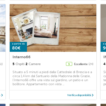
a partire da
a p
80€
9
Interno66
I
5
Ospiti
2
Camere
4
61)
Eccellente
(24)
9
Situato a 5 minuti a piedi dalla Cattedrale di Brescia e a
S
circa 1,4 km dal Santuario della Madonna delle Grazie,
c
l'Interno66 offre una vista sul giardino, un patio e un
t
bollitore. Appartamento con vista ...
pr
à
Verifica disponibilità