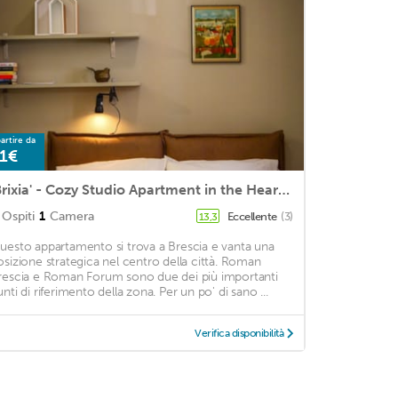
artire da
1€
'Brixia' - Cozy Studio Apartment in the Heart of the City of Brescia
Ospiti
1
Camera
Eccellente
(3)
13,3
uesto appartamento si trova a Brescia e vanta una
osizione strategica nel centro della città. Roman
rescia e Roman Forum sono due dei più importanti
unti di riferimento della zona. Per un po' di sano ...
Verifica disponibilità