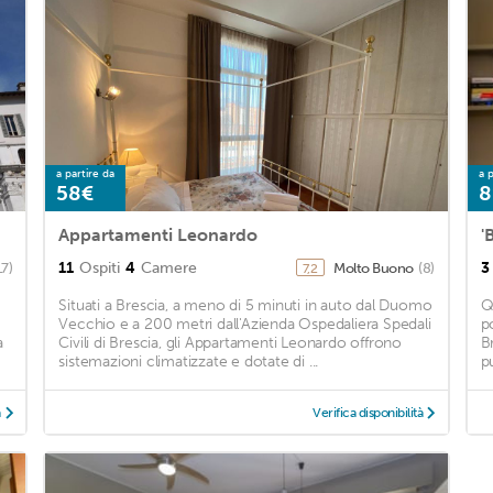
a partire da
a p
58€
8
Appartamenti Leonardo
11
Ospiti
4
Camere
3
17)
Molto Buono
(8)
7,2
Situati a Brescia, a meno di 5 minuti in auto dal Duomo
Q
Vecchio e a 200 metri dall'Azienda Ospedaliera Spedali
p
a
Civili di Brescia, gli Appartamenti Leonardo offrono
B
sistemazioni climatizzate e dotate di ...
p
à
Verifica disponibilità