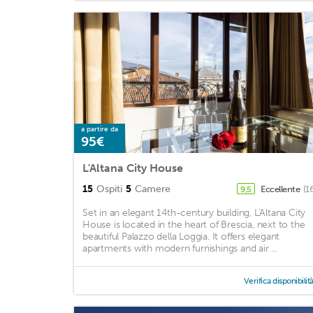
a partire da
95€
L'Altana City House
15
Ospiti
5
Camere
Eccellente
(1
9,5
Set in an elegant 14th-century building, L'Altana City
House is located in the heart of Brescia, next to the
beautiful Palazzo della Loggia. It offers elegant
apartments with modern furnishings and air ...
Verifica disponibilit