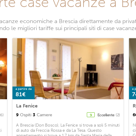
rte case vacanze a Br
acanze economiche a Brescia direttamente da privati.
do le migliori tariffe sui principali siti di case vacanz
a partire da
a p
81€
7
La Fenice
R
9
Ospiti
3
Camere
6
66)
Eccellente
(2)
9
A Brescia (Don Bosco), La Fenice si trova a soli 5 minuti
N
i
di auto da Freccia Rossa e da La Tesa. Questo
c
appartamento si trova a 1,7 km da Santa Maria della
G