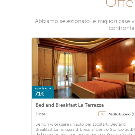
Offe
Abbiamo selezionato le migliori case v
confrontan
a partire da
71€
Bed and Breakfast La Terrazza
Hotel
Molto Buono
(
7,6
Se non vuoi usare un'auto per spostarti, Bed and
Breakfast La Terrazza di Brescia (Centro Storico Sud) t
dà la possibilità di raggiungere Freccia Rossa e Santa