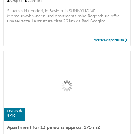
·
8
Ospiti
3
Camere
Situata a Nittendorf, in Baviera, la SUNNYHOME
Monteurwohnungen und Apartments nahe Regensburg offre
una terrazza. La struttura dista 26 km da Bad Gögging. ...
Verifica disponibilità
a partire da
44€
Apartment for 13 persons approx. 175 m2