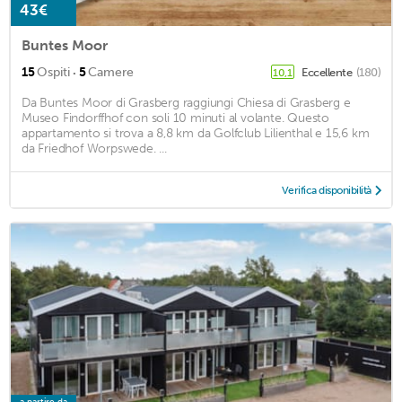
43€
Buntes Moor
·
15
Ospiti
5
Camere
Eccellente
(180)
10,1
Da Buntes Moor di Grasberg raggiungi Chiesa di Grasberg e
Museo Findorffhof con soli 10 minuti al volante. Questo
appartamento si trova a 8,8 km da Golfclub Lilienthal e 15,6 km
da Friedhof Worpswede. ...
Verifica disponibilità
a partire da