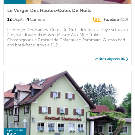
Le Verger Des Hautes-Cotes De Nuits
·
12
Ospiti
4
Camere
Favoloso
(110)
8,9
Le Verger Des Hautes-Cotes De Nuits di Villers-la-Faye si trova a
2 minuti di auto da Museo Maison Aux Mille Truffes
Champignons e 7 minuti da Château de Pommard. Questo bed
and breakfast si trova a 11,2 ...
Verifica disponibilità
a partire da