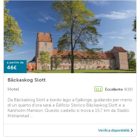
a partire da
46€
Bäckaskog Slott
Hotel
Eccellente
(619)
11,1
Da Bäckaskog Slott a bordo lago a Fjalkinge, guidando per meno
di un quarto d'ora sarai a Edificio Storico Bäckaskog Slott e a
Karsholm Mansion. Questo castello si trova a 15,7 km da Stadio
Kristianstad ...
Verifica disponibilità