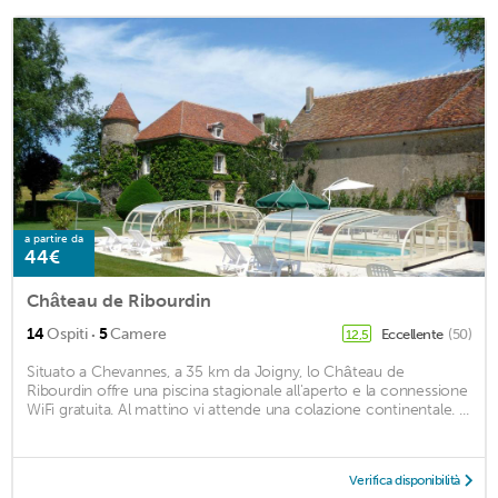
a partire da
44€
Château de Ribourdin
·
14
Ospiti
5
Camere
Eccellente
(50)
12,5
Situato a Chevannes, a 35 km da Joigny, lo Château de
Ribourdin offre una piscina stagionale all'aperto e la connessione
WiFi gratuita. Al mattino vi attende una colazione continentale. ...
Verifica disponibilità