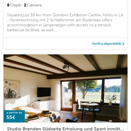
·
8
Ospiti
2
Camere
Situated just 39 km from Dornbirn Exhibition Centre, FeWo in LA
- Ferienwohnung mit 2 Schlafzimmer am Bodensee offers
accommodation in Langenargen with access to a terrace,
barbecue facilities, as well ...
Verifica disponibilità
a partire da
55€
Studio Brenden Südseite Erholung und Sport inmitten der Natur