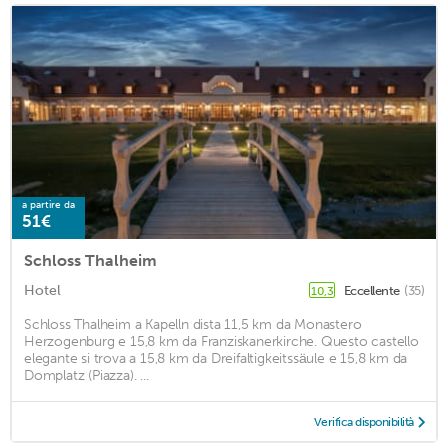
a partire da
51€
Schloss Thalheim
Hotel
Eccellente
(35)
10,3
Schloss Thalheim a Kapelln dista 11,5 km da Monastero
Herzogenburg e 15,8 km da Franziskanerkirche. Questo castello
elegante si trova a 15,8 km da Dreifaltigkeitssäule e 15,8 km da
Domplatz (Piazza). ...
Verifica disponibilità