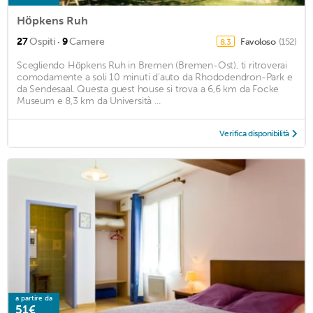
Höpkens Ruh
·
27
Ospiti
9
Camere
Favoloso
(152)
8,3
Scegliendo Höpkens Ruh in Bremen (Bremen-Ost), ti ritroverai
comodamente a soli 10 minuti d'auto da Rhododendron-Park e
da Sendesaal. Questa guest house si trova a 6,6 km da Focke
Museum e 8,3 km da Università ...
Verifica disponibilità
a partire da
51€