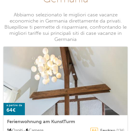
Abbiamo selezionato le migliori case vacanze
economiche in Germania direttamente da privati.
Bluepillow ti permette di risparmiare, confrontando le
migliori tariffe sui principali siti di case vacanze in
Germania
a partire da
64€
Ferienwohnung am KunstTurm
·
16
Ospiti
6
Camere
Favoloso
(134)
8,6