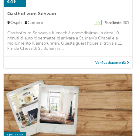
44€
Gasthof zum Schwan
·
9
Ospiti
3
Camere
Eccellente
(57)
10
Gasthof zum Schwan a Kürnach è comodissimo, in circa 10
minuti di auto ti permette di arrivare a St. Mary's Chapel e a
Monumento Kiliansbrunnen. Questa guest house si trova a 11
km da Chiesa di St. Johannis ...
Verifica disponibilità
a partire da