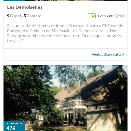
Les Demoiselles
·
9
Ospiti
3
Camere
Eccellente
(246)
9,4
Se vuoi la libertà di arrivare in soli 10 minuti di auto a Château de
Pommard e Château de Meursault, Les Demoiselles a Ladoix-
Serrigny potrebbe essere ciò che cerchi. Questa guest house si
trova a 7,1 ...
Verifica disponibilità
a partire da
47€