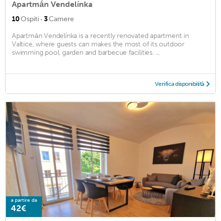
Apartmán Vendelínka
·
10
Ospiti
3
Camere
Apartmán Vendelínka is a recently renovated apartment in
Valtice, where guests can makes the most of its outdoor
swimming pool, garden and barbecue facilities. ...
Verifica disponibilità
a partire da
42€