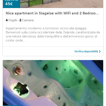
45€
Nice apartment in Slagelse with WiFi and 2 Bedrooms
·
4
Ospiti
2
Camere
Appartamento moderno e luminoso vicino alla spiaggia.
Benvenuti sulla costa occidentale della Zelanda, caratterizzata da
una natura silenziosa, dalla tranquillità e dall'armonioso gioco di
costa, onde, ...
Verifica disponibilità