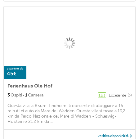
a partire da
45€
Ferienhaus Ole Hof
·
3
Ospiti
1
Camera
Eccellente
(3)
13,3
Questa villa, a Risum-Lindholm, ti consente di alloggiare a 15
minuti di auto da Mare dei Wadden. Questa villa si trova a 19,2
km da Parco Nazionale del Mare di Wadden - Schleswig-
Holstein e 21,2 km da ...
Verifica disponibilità