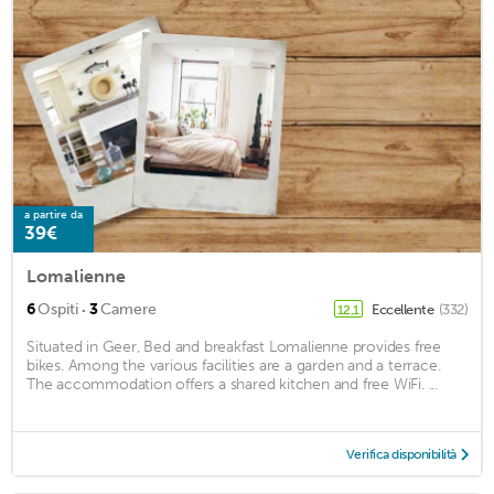
a partire da
39€
Lomalienne
·
6
Ospiti
3
Camere
Eccellente
(332)
12,1
Situated in Geer, Bed and breakfast Lomalienne provides free
bikes. Among the various facilities are a garden and a terrace.
The accommodation offers a shared kitchen and free WiFi. ...
Verifica disponibilità