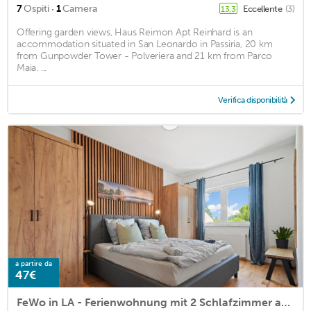
·
7
Ospiti
1
Camera
Eccellente
(3)
13,3
Offering garden views, Haus Reimon Apt Reinhard is an
accommodation situated in San Leonardo in Passiria, 20 km
from Gunpowder Tower - Polveriera and 21 km from Parco
Maia. ...
Verifica disponibilità
a partire da
47€
FeWo in LA - Ferienwohnung mit 2 Schlafzimmer am Bodensee