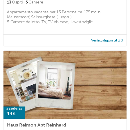
·
13
Ospiti
5
Camere
Appartamento vacanza per 13 Persone ca. 175 m² in
Mauterndorf, Salisburghese (Lungau)
5 Camere da letto, TV, TV via cavo, Lavastoviglie ...
Verifica disponibilità
a partire da
44€
Haus Reimon Apt Reinhard