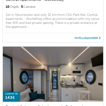
·
10
Ospiti
5
Camere
Set in Neumünster and only 32 km from Citti-Park Kiel, Central
Apartments - Work&Stay offers accommodation with city views,
free WiFi and free private parking. There is a private entrance at
the apartment ...
Verifica disponibilità
a partire da
143€