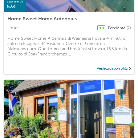
a partire da
53€
Home Sweet Home Ardennais
Hotel
Eccellente
(7)
9,8
Home Sweet Home Ardennais di Waimes si trova a 4 minuti di
auto da Baugnez 44 Historical Centre e 9 minuti da
Malmundarium. Questo bed and breakfast si trova a 16,5 km da
Circuito di Spa-Francorchamps ...
Verifica disponibilità