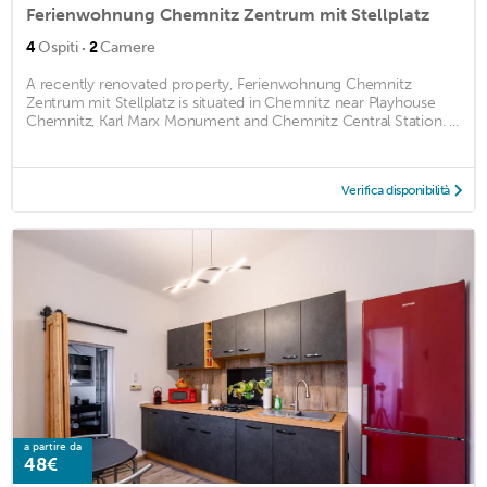
Ferienwohnung Chemnitz Zentrum mit Stellplatz
·
4
Ospiti
2
Camere
A recently renovated property, Ferienwohnung Chemnitz
Zentrum mit Stellplatz is situated in Chemnitz near Playhouse
Chemnitz, Karl Marx Monument and Chemnitz Central Station. ...
Verifica disponibilità
a partire da
48€