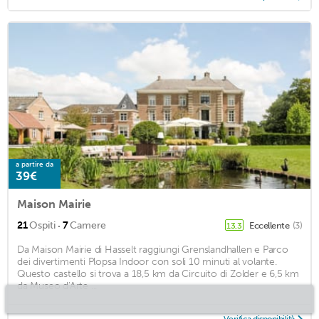
a partire da
39€
Maison Mairie
·
21
Ospiti
7
Camere
Eccellente
(3)
13,3
Da Maison Mairie di Hasselt raggiungi Grenslandhallen e Parco
dei divertimenti Plopsa Indoor con soli 10 minuti al volante.
Questo castello si trova a 18,5 km da Circuito di Zolder e 6,5 km
da Museo d'Arte ...
Verifica disponibilità