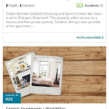
·
2
Ospiti
1
Camera
Eccellente
(6)
13,3
Studio Brenden Südseite Erholung und Sport inmitten der Natur
is set in Ühlingen-Birkendorf. This property offers access to a
terrace and free private parking. Outdoor dining is also possible
at the apartment. ...
Verifica disponibilità
a partire da
42€
Central Apartments - Work&Stay