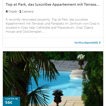
Top at Park, das luxuriöse Appartement mit Terrasse und Parkplatz im Zentrum von Graz
·
4
Ospiti
1
Camera
A recently renovated property, Top at Park, das luxuriöse
Appartement mit Terrasse und Parkplatz im Zentrum von Graz is
located in Graz near Cathedral and Mausoleum, Graz Opera
House and Glockenspiel. ...
Verifica disponibilità
a partire da
56€