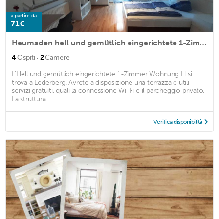
a partire da
71€
Heumaden hell und gemütlich eingerichtete 1-Zimmer Wohnung
·
4
Ospiti
2
Camere
L'Hell und gemütlich eingerichtete 1-Zimmer Wohnung H si
trova a Lederberg. Avrete a disposizione una terrazza e utili
servizi gratuiti, quali la connessione Wi-Fi e il parcheggio privato.
La struttura ...
Verifica disponibilità