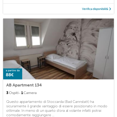
Verifica disponibilità
a partire da
88€
AB Apartment 134
·
3
Ospiti
1
Camera
Questo appartamento di Stoccarda (Bad Cannstatt) ha
sicuramente il grande vantaggio di essere posizionato in modo
ottimale. In meno di un quarto d'ora al volante infatti potrai
comodamente raggiungere ...