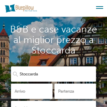
B&B e case vacanze
al miglior prezzo a
Stoccarda