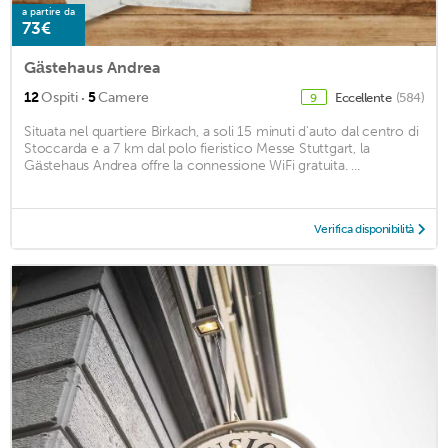
a partire da
73€
Gästehaus Andrea
·
12
Ospiti
5
Camere
Eccellente
(584)
9
Situata nel quartiere Birkach, a soli 15 minuti d'auto dal centro di
Stoccarda e a 7 km dal polo fieristico Messe Stuttgart, la
Gästehaus Andrea offre la connessione WiFi gratuita. ...
Verifica disponibilità