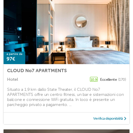
a partire da
97€
CLOUD No7 APARTMENTS
Hotel
Eccellente
(170)
10,9
Situato a 1,9 km dallo State Theater, il CLOUD No7
APARTMENTS offre un centro fitness, un bar e sistemazioni con
balcone e connessione WiFi gratuita. In loco è presente un
parcheggio privato a pagamento. ...
Verifica disponibilità