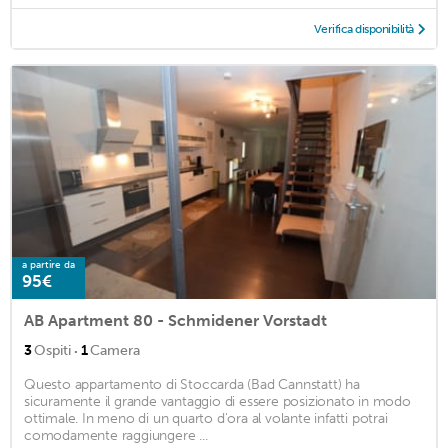
Verifica disponibilità
a partire da
95€
AB Apartment 80 - Schmidener Vorstadt
·
3
Ospiti
1
Camera
Questo appartamento di Stoccarda (Bad Cannstatt) ha
sicuramente il grande vantaggio di essere posizionato in modo
ottimale. In meno di un quarto d'ora al volante infatti potrai
comodamente raggiungere ...