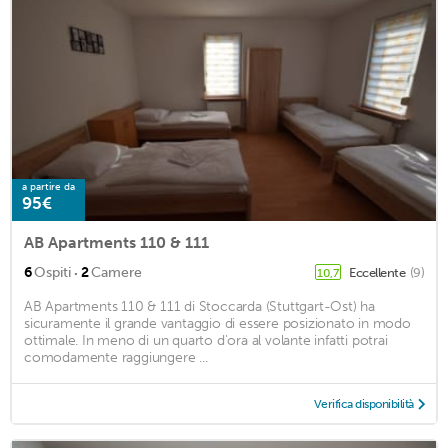
a partire da
95€
AB Apartments 110 & 111
·
6
Ospiti
2
Camere
Eccellente
(9)
10,7
AB Apartments 110 & 111 di Stoccarda (Stuttgart-Ost) ha
sicuramente il grande vantaggio di essere posizionato in modo
ottimale. In meno di un quarto d'ora al volante infatti potrai
comodamente raggiungere ...
Verifica disponibilità