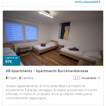
Verifica disponibilità
a partire da
97€
AB Apartments - Apartments Burckhardstrasse
·
3
Ospiti
1
Camera
Accettabile
(3)
2,7
Questo appartamento di Stoccarda (Bad Cannstatt) ha
sicuramente il grande vantaggio di essere posizionato in modo
ottimale. In meno di un quarto d'ora al volante infatti potrai
comodamente raggiungere ...