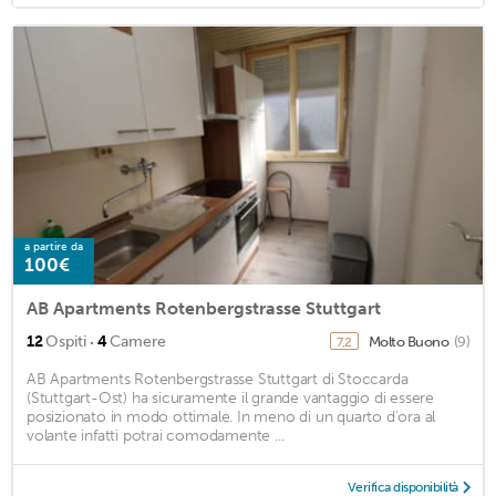
a partire da
100€
AB Apartments Rotenbergstrasse Stuttgart
·
12
Ospiti
4
Camere
Molto Buono
(9)
7,2
AB Apartments Rotenbergstrasse Stuttgart di Stoccarda
(Stuttgart-Ost) ha sicuramente il grande vantaggio di essere
posizionato in modo ottimale. In meno di un quarto d'ora al
volante infatti potrai comodamente ...
Verifica disponibilità