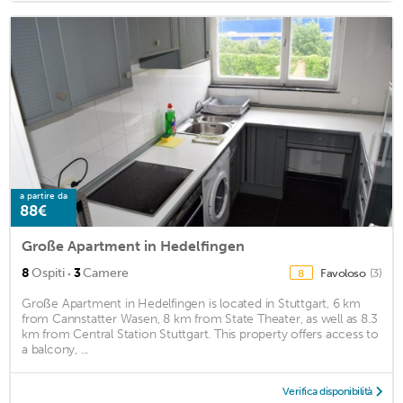
a partire da
88€
Große Apartment in Hedelfingen
·
8
Ospiti
3
Camere
Favoloso
(3)
8
Große Apartment in Hedelfingen is located in Stuttgart, 6 km
from Cannstatter Wasen, 8 km from State Theater, as well as 8.3
km from Central Station Stuttgart. This property offers access to
a balcony, ...
Verifica disponibilità