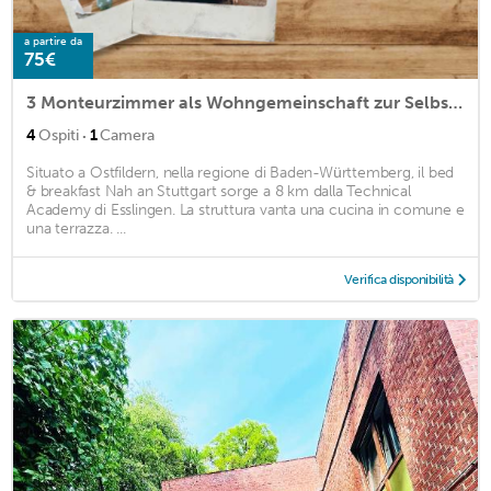
a partire da
75€
3 Monteurzimmer als Wohngemeinschaft zur Selbstversorgung
·
4
Ospiti
1
Camera
Situato a Ostfildern, nella regione di Baden-Württemberg, il bed
& breakfast Nah an Stuttgart sorge a 8 km dalla Technical
Academy di Esslingen. La struttura vanta una cucina in comune e
una terrazza. ...
Verifica disponibilità