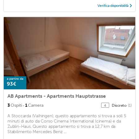
Verifica disponibilità
a partire da
93€
AB Apartments - Apartments Hauptstrasse
·
3
Ospiti
1
Camera
Discreto
(1)
4
A Stoccarda (Vaihingen), questo appartamento si trova a soli 5
minuti di auto da Corso Cinema International (cinema) e da
Zublin-Haus. Questo appartamento si trova a 12,7 km da
Stabilimento Mercedes Benz ...