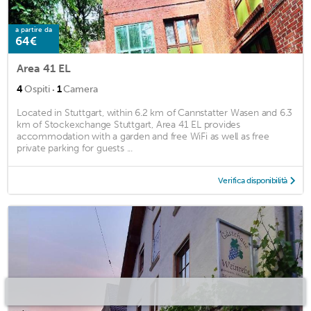
a partire da
64€
Area 41 EL
·
4
Ospiti
1
Camera
Located in Stuttgart, within 6.2 km of Cannstatter Wasen and 6.3
km of Stockexchange Stuttgart, Area 41 EL provides
accommodation with a garden and free WiFi as well as free
private parking for guests ...
Verifica disponibilità