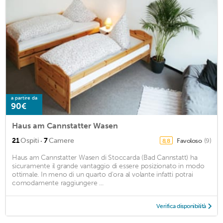
a partire da
90€
Haus am Cannstatter Wasen
·
21
Ospiti
7
Camere
Favoloso
(9)
8,8
Haus am Cannstatter Wasen di Stoccarda (Bad Cannstatt) ha
sicuramente il grande vantaggio di essere posizionato in modo
ottimale. In meno di un quarto d'ora al volante infatti potrai
comodamente raggiungere ...
Verifica disponibilità