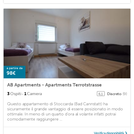
a partire da
98€
AB Apartments - Apartments Terrotstrasse
·
3
Ospiti
1
Camera
Discreto
(9)
6,1
Questo appartamento di Stoccarda (Bad Cannstatt) ha
sicuramente il grande vantaggio di essere posizionato in modo
ottimale. In meno di un quarto d'ora al volante infatti potrai
comodamente raggiungere ...
Verifica disponibilità