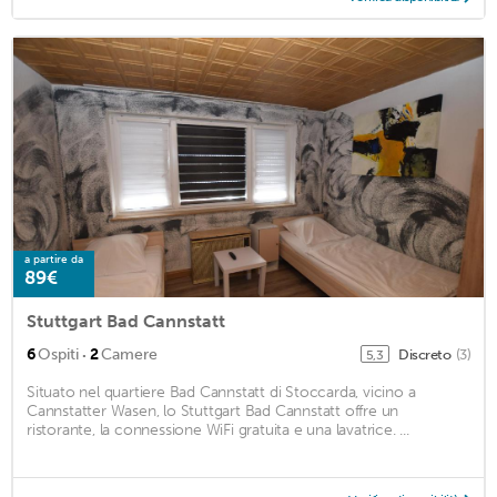
a partire da
89€
Stuttgart Bad Cannstatt
·
6
Ospiti
2
Camere
Discreto
(3)
5,3
Situato nel quartiere Bad Cannstatt di Stoccarda, vicino a
Cannstatter Wasen, lo Stuttgart Bad Cannstatt offre un
ristorante, la connessione WiFi gratuita e una lavatrice. ...