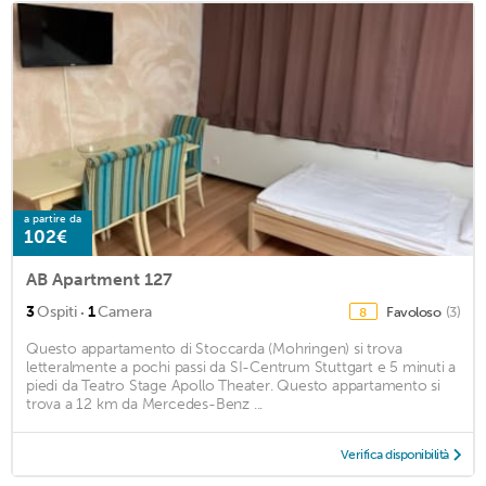
a partire da
102€
AB Apartment 127
·
3
Ospiti
1
Camera
Favoloso
(3)
8
Questo appartamento di Stoccarda (Mohringen) si trova
letteralmente a pochi passi da SI-Centrum Stuttgart e 5 minuti a
piedi da Teatro Stage Apollo Theater. Questo appartamento si
trova a 12 km da Mercedes-Benz ...
Verifica disponibilità