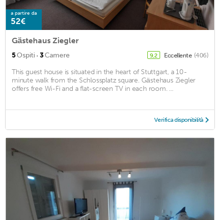
a partire da
52€
Gästehaus Ziegler
·
5
Ospiti
3
Camere
Eccellente
(406)
9,2
This guest house is situated in the heart of Stuttgart, a 10-
minute walk from the Schlossplatz square. Gästehaus Ziegler
offers free Wi-Fi and a flat-screen TV in each room. ...
Verifica disponibilità