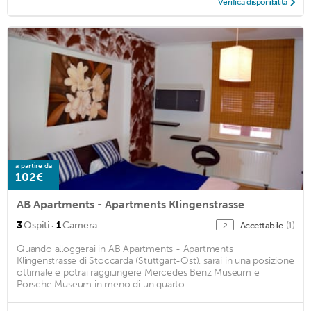
Verifica disponibilità
a partire da
102€
AB Apartments - Apartments Klingenstrasse
·
3
Ospiti
1
Camera
Accettabile
(1)
2
Quando alloggerai in AB Apartments - Apartments
Klingenstrasse di Stoccarda (Stuttgart-Ost), sarai in una posizione
ottimale e potrai raggiungere Mercedes Benz Museum e
Porsche Museum in meno di un quarto ...