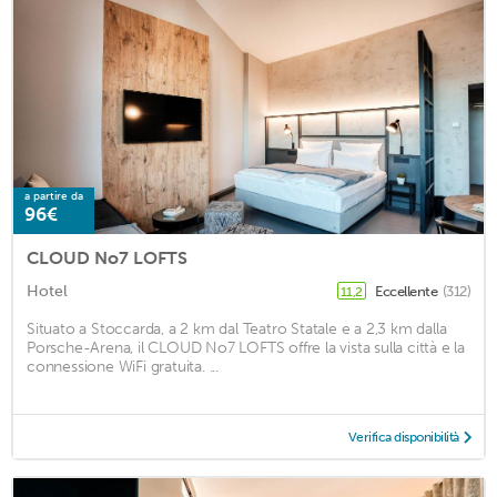
a partire da
96€
CLOUD No7 LOFTS
Hotel
Eccellente
(312)
11,2
Situato a Stoccarda, a 2 km dal Teatro Statale e a 2,3 km dalla
Porsche-Arena, il CLOUD No7 LOFTS offre la vista sulla città e la
connessione WiFi gratuita. ...
Verifica disponibilità