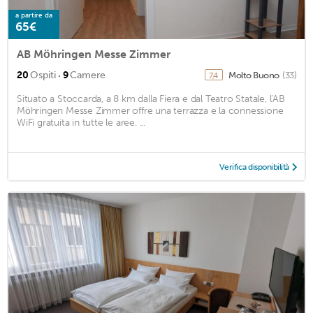
a partire da
65€
AB Möhringen Messe Zimmer
·
20
Ospiti
9
Camere
Molto Buono
(33)
7,4
Situato a Stoccarda, a 8 km dalla Fiera e dal Teatro Statale, l'AB
Möhringen Messe Zimmer offre una terrazza e la connessione
WiFi gratuita in tutte le aree. ...
Verifica disponibilità