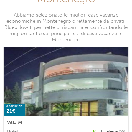
Abbiamo selezionato le migliori case vacanze
economiche in Montenegro direttamente da privati.
Bluepillow ti permette di risparmiare, confrontando le
migliori tariffe sui principali siti di case vacanze in
Montenegro
a partire da
21€
Villa M
Hotel
Eccellente
(56)
9,1