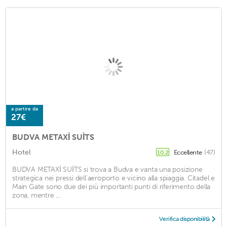
a partire da
27€
BUDVA METAXİ SUİTS
Hotel
Eccellente
(47)
10,2
BUDVA METAXİ SUİTS si trova a Budva e vanta una posizione
strategica nei pressi dell'aeroporto e vicino alla spiaggia. Citadel e
Main Gate sono due dei più importanti punti di riferimento della
zona, mentre ...
Verifica disponibilità