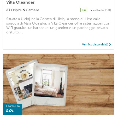
Villa Oleander
·
27
Ospiti
9
Camere
Eccellente
(50)
9,6
Situata a Ulcinj, nella Contea di Ulcinj, a meno di 1 km dalla
spiaggia di Mala Ulcinjska, la Villa Oleander offre sistemazioni con
WiFi gratuito, un barbecue, un giardino e un parcheggio privato
gratuito. ...
Verifica disponibilità
a partire da
22€