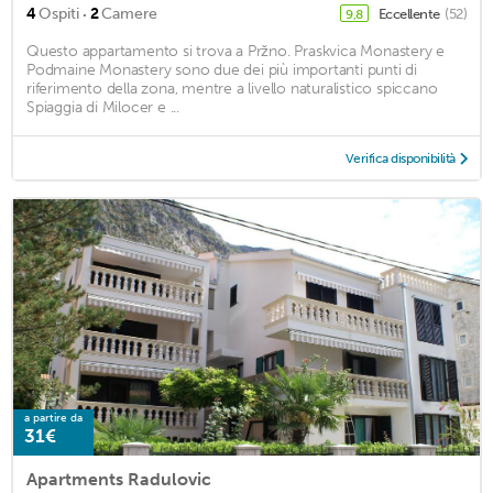
·
4
Ospiti
2
Camere
Eccellente
(52)
9,8
Questo appartamento si trova a Pržno. Praskvica Monastery e
Podmaine Monastery sono due dei più importanti punti di
riferimento della zona, mentre a livello naturalistico spiccano
Spiaggia di Milocer e ...
Verifica disponibilità
a partire da
31€
Apartments Radulovic