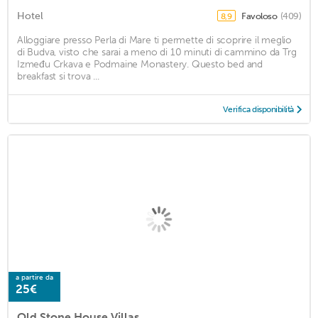
Hotel
Favoloso
(409)
8,9
Alloggiare presso Perla di Mare ti permette di scoprire il meglio
di Budva, visto che sarai a meno di 10 minuti di cammino da Trg
Između Crkava e Podmaine Monastery. Questo bed and
breakfast si trova ...
Verifica disponibilità
a partire da
25€
Old Stone House Villas