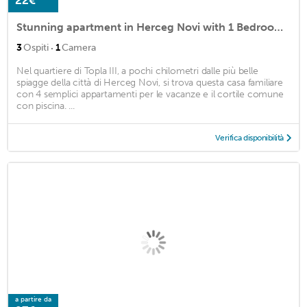
22€
Stunning apartment in Herceg Novi with 1 Bedrooms, WiFi and Outdoor swimming pool
·
3
Ospiti
1
Camera
Nel quartiere di Topla III, a pochi chilometri dalle più belle
spiagge della città di Herceg Novi, si trova questa casa familiare
con 4 semplici appartamenti per le vacanze e il cortile comune
con piscina. ...
Verifica disponibilità
a partire da