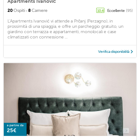
Apartments Ivanović
·
20
Ospiti
8
Camere
Eccellente
(95)
10,4
L'Apartments Ivanović vi attende a Prčanj (Perzagno), in
prossimità di una spiaggia, e offre un parcheggio gratuito, un
giardino con terrazza e appartamenti, monolocali e case
climatizzati con connessione ...
Verifica disponibilità
a partire da
25€