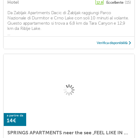
Hotel
Eccellente
(15)
12,8
Da Zabljak Apartments Dacic di Žabljak raggiungi Parco
Nazionale di Durmitor e Crno Lake con soli 10 minuti al volante.
Questo appartamento si trova a 6,8 km da Tara Canyon e 12,9
km da Riblje Lake.
...
Verifica disponibilità
a partire da
14€
SPRINGS APARTMENTS neer the see ,FEEL LIKE IN YOUR HOME