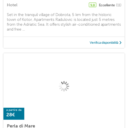
Hotel
Eccellente
(11)
9,8
Set in the tranquil village of Dobrota, 5 km from the historic
town of Kotor, Apartments Radulovic is located just 5 metres
from the Adriatic Sea. It offers stylish air-conditioned apartments
and free ...
Verifica disponibilità
a partire da
28€
Perla di Mare