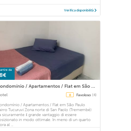
Verifica disponibilità
artire da
8€
Condomínio / Apartamentos / Flat em São Paulo bairro Tucuruvi Zona norte
otel
Favoloso
(4)
8
ondomínio / Apartamentos / Flat em São Paulo
airro Tucuruvi Zona norte di San Paolo (Tremembé)
a sicuramente il grande vantaggio di essere
osizionato in modo ottimale. In meno di un quarto
ora al ...