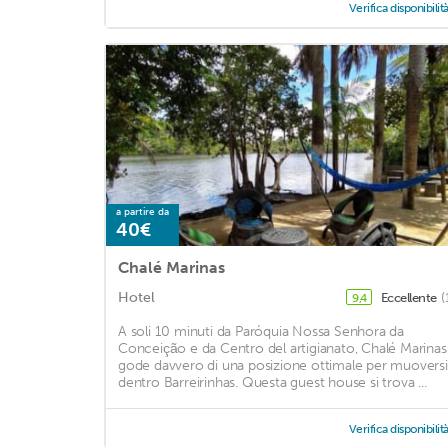
Verifica disponibilit
a partire da
40€
Chalé Marinas
Hotel
Eccellente
(
9,4
A soli 10 minuti da Paróquia Nossa Senhora da
Conceição e da Centro del artigianato, Chalé Marinas
gode davvero di una posizione ottimale per muoversi
dentro Barreirinhas. Questa guest house si trova ...
Verifica disponibilit