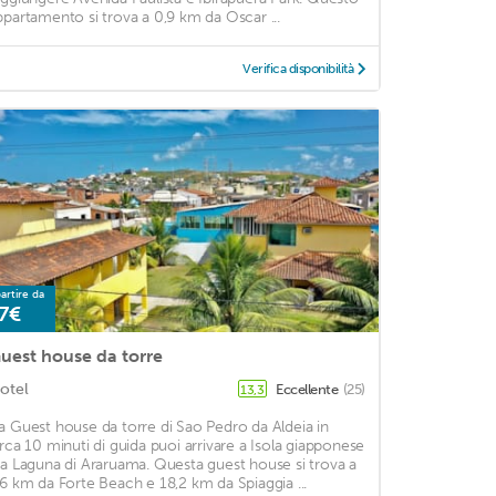
ppartamento si trova a 0,9 km da Oscar ...
Verifica disponibilità
artire da
7€
uest house da torre
otel
Eccellente
(25)
13,3
a Guest house da torre di Sao Pedro da Aldeia in
irca 10 minuti di guida puoi arrivare a Isola giapponese
 a Laguna di Araruama. Questa guest house si trova a
,6 km da Forte Beach e 18,2 km da Spiaggia ...