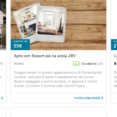
a partire da
a p
35€
2
Apto em Resort pé na areia JBV
L
Hotel
8
14)
Eccellente
(20)
13,2
Soggiornando in questo appartamento di Florianópolis
S
i
(Jurere), solo pochi passi ti separeranno da Jurere
s
Beach (spiaggia) e potrai arrivare, in appena 3 minuti
r
d'auto, a Centro Commerciale Jurerê Open ...
al
à
Verifica disponibilità