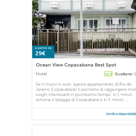
a partire da
29€
Ocean View Copacabana Best Spot
Hotel
Eccellente
(
10,9
Se ti muovi in auto, questo appartamento di Rio de
Janeiro (Copacabana) ti permette di raggiungere molt
luoghi interessanti in pochissimo tempo: in 1 minuti
arriverai a Spiaggia di Copacabana e in 5 minuti ...
Verifica disponibilit