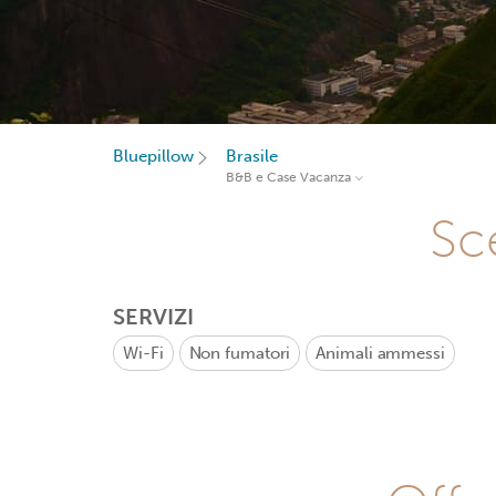
Bluepillow
Brasile
B&B e Case Vacanza
Sce
SERVIZI
Wi-Fi
Non fumatori
Animali ammessi