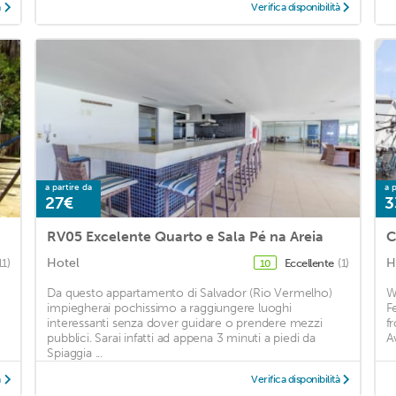
à
Verifica disponibilità
a partire da
a p
27€
3
RV05 Excelente Quarto e Sala Pé na Areia
C
Hotel
H
11)
Eccellente
(1)
10
Da questo appartamento di Salvador (Rio Vermelho)
W
impiegherai pochissimo a raggiungere luoghi
F
interessanti senza dover guidare o prendere mezzi
f
pubblici. Sarai infatti ad appena 3 minuti a piedi da
A
Spiaggia ...
à
Verifica disponibilità