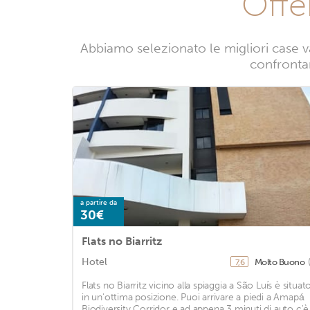
Offe
Abbiamo selezionato le migliori case v
confrontand
a partire da
30€
Flats no Biarritz
Hotel
Molto Buono
7,6
Flats no Biarritz vicino alla spiaggia a São Luís è situat
in un'ottima posizione. Puoi arrivare a piedi a Amapá
Biodiversity Corridor e ad appena 3 minuti di auto c'è