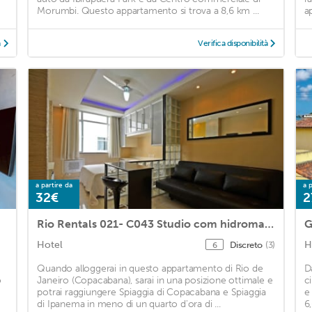
Morumbi. Questo appartamento si trova a 8,6 km ...
a
à
Verifica disponibilità
a partire da
a p
32€
2
Rio Rentals 021- C043 Studio com hidromassagem na praia de Copacabana
G
Hotel
H
Discreto
(3)
6
Quando alloggerai in questo appartamento di Rio de
D
o
Janeiro (Copacabana), sarai in una posizione ottimale e
c
potrai raggiungere Spiaggia di Copacabana e Spiaggia
e
di Ipanema in meno di un quarto d'ora di ...
6