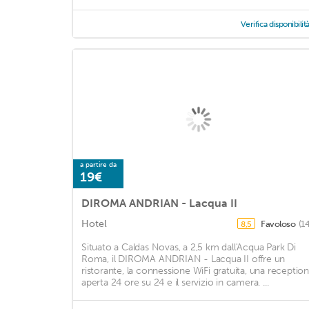
Verifica disponibilit
a partire da
19€
DIROMA ANDRIAN - Lacqua II
Hotel
Favoloso
(1
8,5
Situato a Caldas Novas, a 2,5 km dall'Acqua Park Di
Roma, il DIROMA ANDRIAN - Lacqua II offre un
ristorante, la connessione WiFi gratuita, una reception
aperta 24 ore su 24 e il servizio in camera. ...