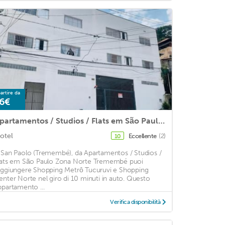
artire da
6€
Apartamentos / Studios / Flats em São Paulo Zona Norte Tremembé
otel
Eccellente
(2)
10
 San Paolo (Tremembé), da Apartamentos / Studios /
lats em São Paulo Zona Norte Tremembé puoi
aggiungere Shopping Metrô Tucuruvi e Shopping
enter Norte nel giro di 10 minuti in auto. Questo
ppartamento ...
Verifica disponibilità