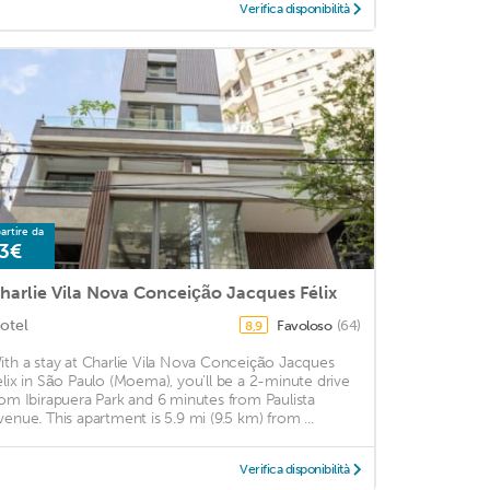
Verifica disponibilità
artire da
3€
harlie Vila Nova Conceição Jacques Félix
otel
Favoloso
(64)
8,9
ith a stay at Charlie Vila Nova Conceição Jacques
elix in São Paulo (Moema), you'll be a 2-minute drive
rom Ibirapuera Park and 6 minutes from Paulista
venue. This apartment is 5.9 mi (9.5 km) from ...
Verifica disponibilità