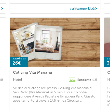
à
Verifica disponibilità
a partire da
a p
26€
3
Coliving Vila Mariana
Hotel
H
45)
Eccellente
(15)
12,3
Se decidi di alloggiare presso Coliving Vila Mariana di
C
San Paolo (Vila Mariana), in 5 minuti di auto potrai
b
raggiungere Avenida Paulista e Ibirapuera Park. Questo
h
appartamento si trova a 17,6 km da Circuito ...
p
d'