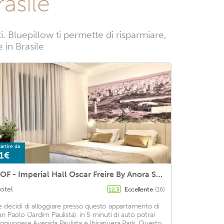
asile
 Bluepillow ti permette di risparmiare,
e in Brasile
artire da
1€
ROF - Imperial Hall Oscar Freire By Anora Spaces
otel
Eccellente
(16)
12,3
e decidi di alloggiare presso questo appartamento di
an Paolo (Jardim Paulista), in 5 minuti di auto potrai
aggiungere Avenida Paulista e Ibirapuera Park. Questo