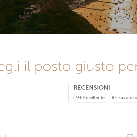
gli il posto giusto pe
RECENSIONI
9+
Eccellente
8+
Favolos