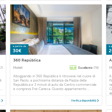
a partire da
a p
30€
2
360 República
Hotel
H
17)
Eccellente
(78)
10,9
Alloggiando in 360 República ti ritroverai nel cuore di
A
i
San Paolo, a pochissima distanza da Piazza della
F
Repubblica e 3 minuti di auto da Centro commerciale
r
..
e congressi Frei Caneca. Questo appartamento ...
C
a
à
Verifica disponibilità