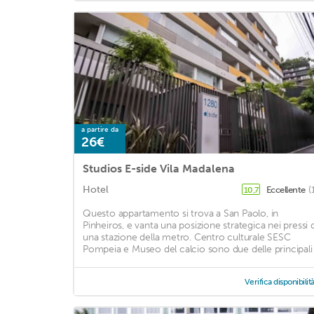
a partire da
26€
Studios E-side Vila Madalena
Hotel
Eccellente
(
10,7
Questo appartamento si trova a San Paolo, in
Pinheiros, e vanta una posizione strategica nei pressi d
una stazione della metro. Centro culturale SESC
Pompeia e Museo del calcio sono due delle principali .
Verifica disponibilit