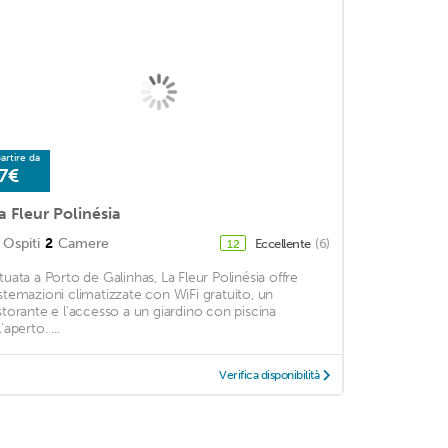
artire da
7€
a Fleur Polinésia
Ospiti
2
Camere
Eccellente
(6)
12
ituata a Porto de Galinhas, La Fleur Polinésia offre
istemazioni climatizzate con WiFi gratuito, un
istorante e l'accesso a un giardino con piscina
l'aperto. ...
Verifica disponibilità