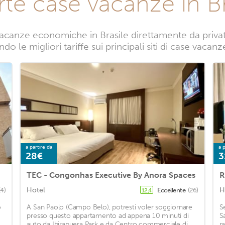
rte case vacanze in Br
acanze economiche in Brasile direttamente da privati.
o le migliori tariffe sui principali siti di case vacanz
a partire da
a p
28€
3
TEC - Congonhas Executive By Anora Spaces
Hotel
H
(4)
Eccellente
(26)
12,4
o
A San Paolo (Campo Belo), potresti voler soggiornare
S
presso questo appartamento ad appena 10 minuti di
S
auto da Ibirapuera Park e da Centro commerciale di
r