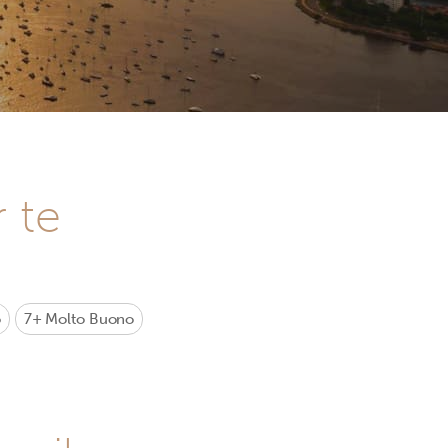
r te
o
7+
Molto Buono