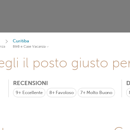
Curitiba
nza
B&B e Case Vacanza
gli il posto giusto pe
RECENSIONI
D
9+
Eccellente
8+
Favoloso
7+
Molto Buono