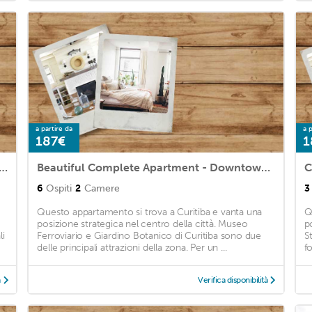
a partire da
a p
187€
1
nt in front of the Estação shopping mall
Beautiful Complete Apartment - Downtown Curitiba
C
6
Ospiti
2
Camere
3
Questo appartamento si trova a Curitiba e vanta una
Q
posizione strategica nel centro della città. Museo
p
li
Ferroviario e Giardino Botanico di Curitiba sono due
S
delle principali attrazioni della zona. Per un ...
f
à
Verifica disponibilità