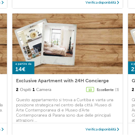
à
Verifica disponibilità
a partire da
a p
14€
2
Exclusive Apartment with 24H Concierge
2
Ospiti
1
Camera
2
Eccellente
(3)
10
Questo appartamento si trova a Curitiba e vanta una
Q
da
posizione strategica nel centro della città. Museo di
p
a.
Arte Contemporanea di e Museo d'Arte
A
Contemporanea di Parana sono due delle principali
C
attrazioni ...
at
à
Verifica disponibilità