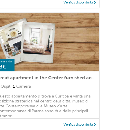
Verifica disponibilità
artire da
3€
Great apartment in the Center furnished and with garage
Ospiti
1
Camera
uesto appartamento si trova a Curitiba e vanta una
osizione strategica nel centro della città. Museo di
rte Contemporanea di e Museo d'Arte
ontemporanea di Parana sono due delle principali
trazioni ...
Verifica disponibilità