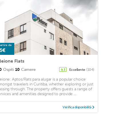
artire da
6€
leione Flats
0
Ospiti
10
Camere
Eccellente
(104)
9,3
leione: Aptos/Flats para alugar is a popular choice
mongst travelers in Curitiba, whether exploring or just
assing through. The property offers guests a range of
ervices and amenities designed to provide ...
Verifica disponibilità