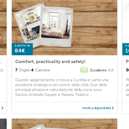
a partire da
a p
84€
1
Barigui Park with garage
Comfort, practicality and safety!
P
7
Ospiti
4
Camere
3
12)
Eccellente
(42)
13,3
Questo appartamento si trova a Curitiba e vanta una
P
posizione strategica nel centro della città. Due delle
a
principali attrazioni naturalistiche della zona sono
p
Santos Andrade Square e Passeio Público. ...
s
à
Verifica disponibilità