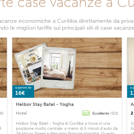
rte case vacanze a Cur
acanze economiche a Curitiba direttamente da privati.
o le migliori tariffe sui principali siti di case vacanz
a partire da
a p
16€
1
Helbor Stay Batel - Yogha
Hotel
2
18)
Eccellente
(521)
12,2
Helbor Stay Batel - Yogha di Curitiba si trova in una
S
4
posizione molto centrale, a meno di 5 minuti d'auto da
E
o
24 Hours Street e Pequeno Príncipe Hospital. Questo
o