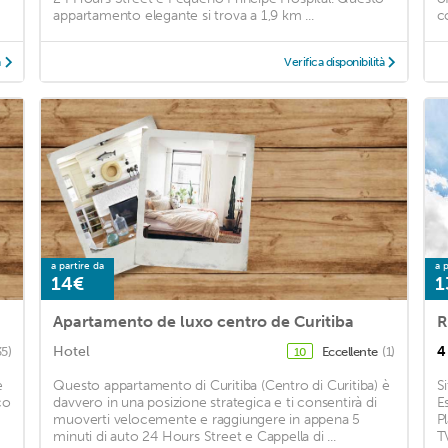
appartamento elegante si trova a 1,9 km ...
c
à
Verifica disponibilità
a partire da
a p
14€
1
Apartamento de luxo centro de Curitiba
R
Hotel
4
35)
Eccellente
(1)
10
e
Questo appartamento di Curitiba (Centro di Curitiba) è
S
co
davvero in una posizione strategica e ti consentirà di
E
muoverti velocemente e raggiungere in appena 5
P
minuti di auto 24 Hours Street e Cappella di ...
T