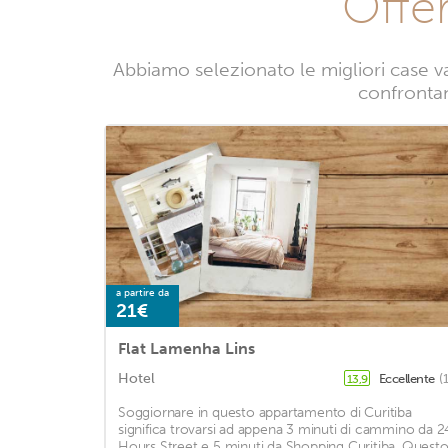
Offe
Abbiamo selezionato le migliori case v
confrontand
a partire da
21€
Flat Lamenha Lins
Hotel
Eccellente
(
13,9
Soggiornare in questo appartamento di Curitiba
significa trovarsi ad appena 3 minuti di cammino da 2
Hours Street e 5 minuti da Shopping Curitiba. Quest