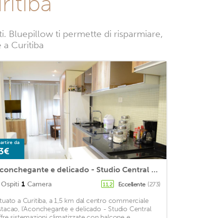
itiba
 Bluepillow ti permette di risparmiare,
e a Curitiba
artire da
3€
Aconchegante e delicado - Studio Central - 7th017
Ospiti
1
Camera
Eccellente
(273)
11,2
ituato a Curitiba, a 1,5 km dal centro commerciale
stacao, l'Aconchegante e delicado - Studio Central
ffre sistemazioni climatizzate con balcone e