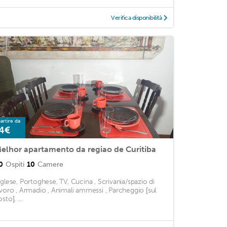
Verifica disponibilità
artire da
4€
elhor apartamento da regiao de Curitiba
0
Ospiti
10
Camere
nglese, Portoghese, TV, Cucina , Scrivania/spazio di
avoro , Armadio , Animali ammessi , Parcheggio [sul
sto], ...