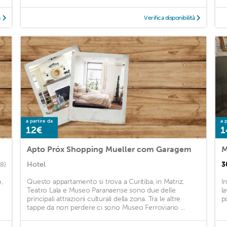
à
Verifica disponibilità
a partire da
a p
12€
1
Apto Próx Shopping Mueller com Garagem
M
Hotel
3
(8)
,
Questo appartamento si trova a Curitiba, in Matriz.
I
Teatro Lala e Museo Paranaense sono due delle
l
principali attrazioni culturali della zona. Tra le altre
po
tappe da non perdere ci sono Museo Ferroviario ...