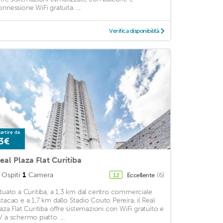
onnessione WiFi gratuita. ...
Verifica disponibilità
artire da
3€
eal Plaza Flat Curitiba
Ospiti
1
Camera
Eccellente
(6)
12
ituato a Curitiba, a 1,3 km dal centro commerciale
stacao e a 1,7 km dallo Stadio Couto Pereira, il Real
laza Flat Curitiba offre sistemazioni con WiFi gratuito e
V a schermo piatto. ...