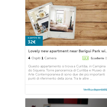
a partire da
32€
Lovely new apartment near 
4
Ospiti
1
Camera
Eccellente
(
13,3
Questo appartamento si trova a Curitiba, in Campina
do Siqueira. Torre panoramica di Curitiba e Museo di
Arte Contemporanea di sono due dei più importanti
punti di riferimento della zona. Tra le altre ...
Verifica disponibilit