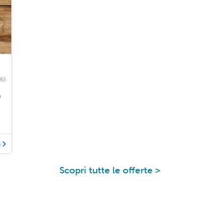
06)
a
à
Scopri tutte le offerte >