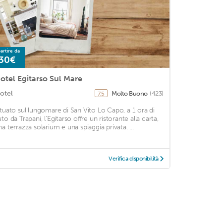
artire da
30€
otel Egitarso Sul Mare
otel
Molto Buono
(423)
7,5
ituato sul lungomare di San Vito Lo Capo, a 1 ora di
to da Trapani, l'Egitarso offre un ristorante alla carta,
na terrazza solarium e una spiaggia privata. ...
Verifica disponibilità