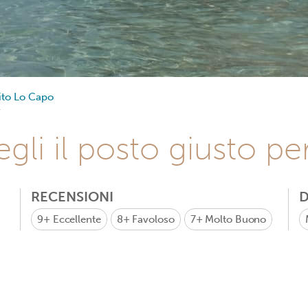
ito Lo Capo
gli il posto giusto pe
RECENSIONI
D
9+
Eccellente
8+
Favoloso
7+
Molto Buono