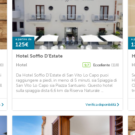
a partire da
a p
125€
1
Hotel Soffio D'Estate
H
Hotel
H
20)
Eccellente
(118)
9,7
i
Da Hotel Soffio D'Estate di San Vito Lo Capo puoi
S
raggiungere a piedi, in meno di 5 minuti, sia Spiaggia di
H
l
San Vito Lo Capo sia Piazza Santuario. Questo hotel
C
sulla spiaggia dista 6,6 km da Riserva Naturale ...
t
à
Verifica disponibilità