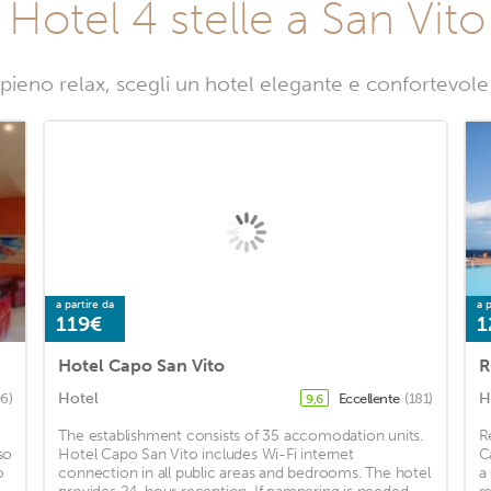
i Hotel 4 stelle a San Vi
 pieno relax, scegli un hotel elegante e confortevol
a partire da
a p
119€
1
Hotel Capo San Vito
R
Hotel
H
06)
Eccellente
(181)
9,6
The establishment consists of 35 accomodation units.
R
so
Hotel Capo San Vito includes Wi-Fi internet
C
o
connection in all public areas and bedrooms. The hotel
a