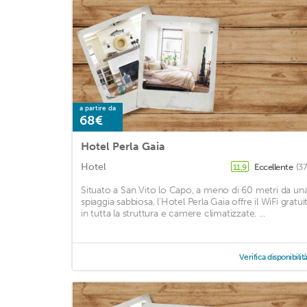
a partire da
68€
Hotel Perla Gaia
Hotel
Eccellente
(3
11,9
Situato a San Vito lo Capo, a meno di 60 metri da un
spiaggia sabbiosa, l'Hotel Perla Gaia offre il WiFi gratui
in tutta la struttura e camere climatizzate. ...
Verifica disponibilit