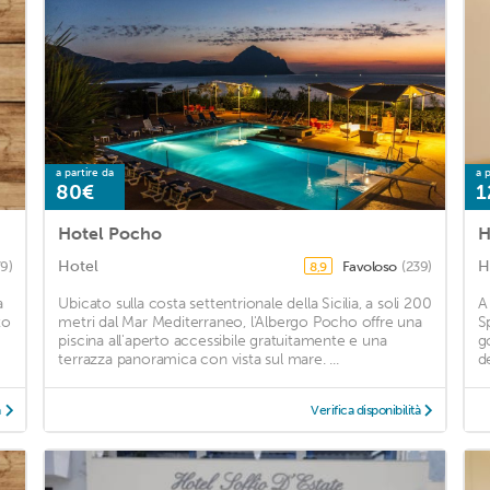
a partire da
a p
80€
1
Hotel Pocho
H
Hotel
H
79)
Favoloso
(239)
8,9
a
Ubicato sulla costa settentrionale della Sicilia, a soli 200
A
to
metri dal Mar Mediterraneo, l'Albergo Pocho offre una
S
piscina all'aperto accessibile gratuitamente e una
g
terrazza panoramica con vista sul mare. ...
d
à
Verifica disponibilità