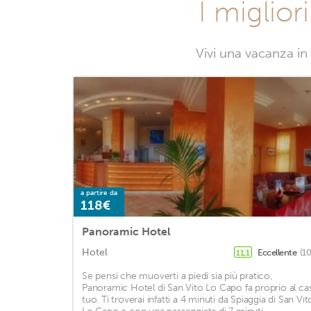
I miglior
Vivi una vacanza in
a partire da
118€
Panoramic Hotel
Hotel
Eccellente
(1
11,1
Se pensi che muoverti a piedi sia più pratico,
Panoramic Hotel di San Vito Lo Capo fa proprio al ca
tuo. Ti troverai infatti a 4 minuti da Spiaggia di San Vit