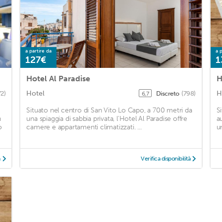
a partire da
a p
127€
1
Hotel Al Paradise
H
Hotel
H
72)
Discreto
(798)
6,7
Situato nel centro di San Vito Lo Capo, a 700 metri da
S
n
una spiaggia di sabbia privata, l'Hotel Al Paradise offre
au
o
camere e appartamenti climatizzati. ...
u
à
Verifica disponibilità