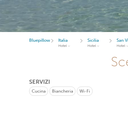
Bluepillow
Italia
Sicilia
San V
Hotel
Hotel
Hotel
Sce
SERVIZI
Cucina
Biancheria
Wi-Fi