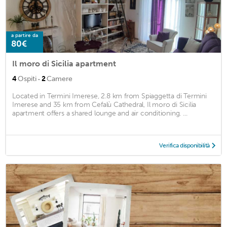
a partire da
80€
Il moro di Sicilia apartment
·
4
Ospiti
2
Camere
Located in Termini Imerese, 2.8 km from Spiaggetta di Termini
Imerese and 35 km from Cefalù Cathedral, Il moro di Sicilia
apartment offers a shared lounge and air conditioning. ...
Verifica disponibilità