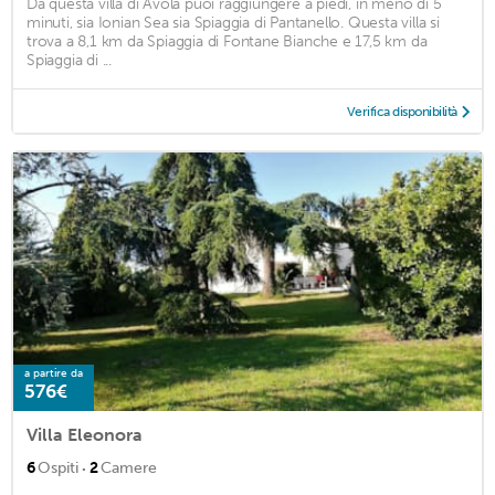
Da questa villa di Avola puoi raggiungere a piedi, in meno di 5
minuti, sia Ionian Sea sia Spiaggia di Pantanello. Questa villa si
trova a 8,1 km da Spiaggia di Fontane Bianche e 17,5 km da
Spiaggia di ...
Verifica disponibilità
a partire da
576€
Villa Eleonora
·
6
Ospiti
2
Camere