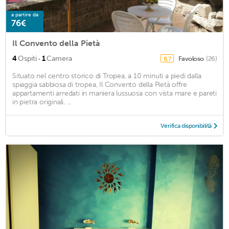
a partire da
76€
Il Convento della Pietà
·
4
Ospiti
1
Camera
Favoloso
(26)
8,7
Situato nel centro storico di Tropea, a 10 minuti a piedi dalla
spiaggia sabbiosa di tropea, Il Convento della Pietà offre
appartamenti arredati in maniera lussuosa con vista mare e pareti
in pietra originali. ...
Verifica disponibilità