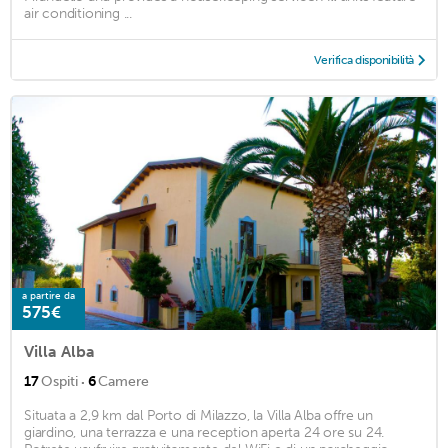
air conditioning ...
Verifica disponibilità
a partire da
575€
Villa Alba
·
17
Ospiti
6
Camere
Situata a 2,9 km dal Porto di Milazzo, la Villa Alba offre un
giardino, una terrazza e una reception aperta 24 ore su 24.