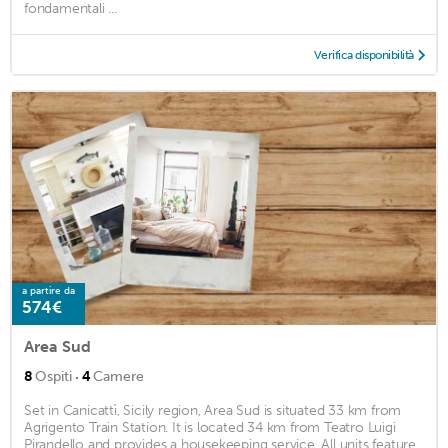
fondamentali ...
Verifica disponibilità
a partire da
574€
Area Sud
·
8
Ospiti
4
Camere
Set in Canicattì, Sicily region, Area Sud is situated 33 km from
Agrigento Train Station. It is located 34 km from Teatro Luigi
Pirandello and provides a housekeeping service. All units feature