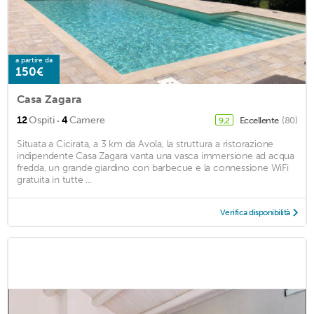
a partire da
150€
Casa Zagara
·
12
Ospiti
4
Camere
Eccellente
(80)
9,2
Situata a Cicirata, a 3 km da Avola, la struttura a ristorazione
indipendente Casa Zagara vanta una vasca immersione ad acqua
fredda, un grande giardino con barbecue e la connessione WiFi
gratuita in tutte ...
Verifica disponibilità