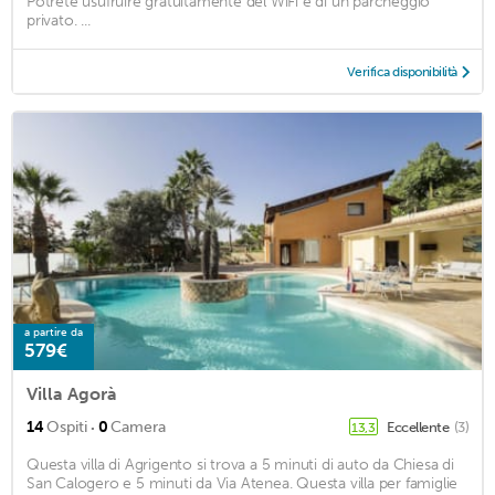
Potrete usufruire gratuitamente del WiFi e di un parcheggio
privato. ...
Verifica disponibilità
a partire da
579€
Villa Agorà
·
14
Ospiti
0
Camera
Eccellente
(3)
13,3
Questa villa di Agrigento si trova a 5 minuti di auto da Chiesa di
San Calogero e 5 minuti da Via Atenea. Questa villa per famiglie