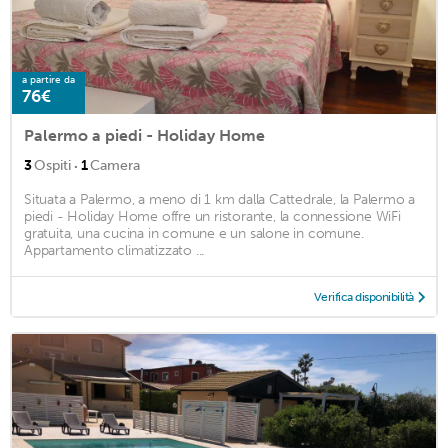
a partire da
76€
Palermo a piedi - Holiday Home
·
3
Ospiti
1
Camera
Situata a Palermo, a meno di 1 km dalla Cattedrale, la Palermo a
piedi - Holiday Home offre un ristorante, la connessione WiFi
gratuita, una cucina in comune e un salone in comune.
Appartamento climatizzato ...
Verifica disponibilità