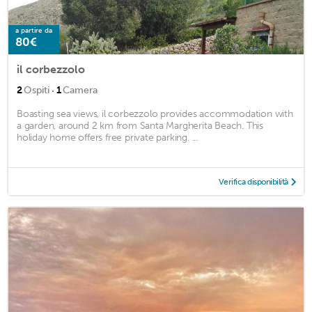
a partire da
80€
il corbezzolo
·
2
Ospiti
1
Camera
Boasting sea views, il corbezzolo provides accommodation with
a garden, around 2 km from Santa Margherita Beach. This
holiday home offers free private parking. ...
Verifica disponibilità