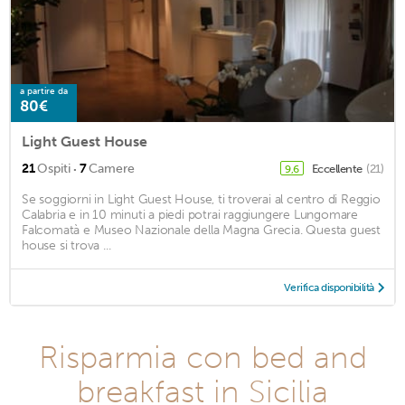
a partire da
80€
Light Guest House
·
21
Ospiti
7
Camere
Eccellente
(21)
9,6
Se soggiorni in Light Guest House, ti troverai al centro di Reggio
Calabria e in 10 minuti a piedi potrai raggiungere Lungomare
Falcomatà e Museo Nazionale della Magna Grecia. Questa guest
house si trova ...
Verifica disponibilità
Risparmia con bed and
breakfast in Sicilia