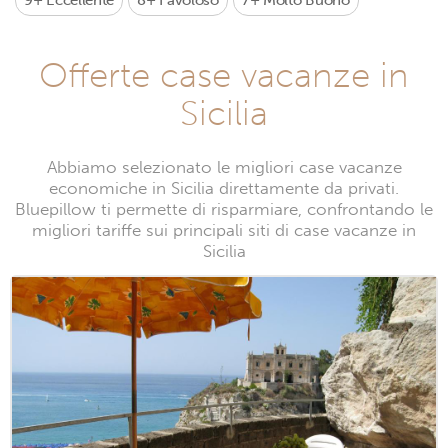
9+
Eccellente
8+
Favoloso
7+
Molto Buono
Offerte case vacanze in
Sicilia
Abbiamo selezionato le migliori case vacanze
economiche in Sicilia direttamente da privati.
Bluepillow ti permette di risparmiare, confrontando le
migliori tariffe sui principali siti di case vacanze in
Sicilia