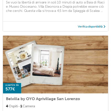
Se vuoi la libertà di arrivare in soli 10 minuti di auto a Baia di Riaci
e Museo Diocesano, Villa Eleonora a Drapia potrebbe essere ciò
che cerchi. Questa villa si trova a 4,5 km da Spiaggia di Scalea ...
Verifica disponibilità
a partire da
577€
Belvilla by OYO Agrivillage San Lorenzo
·
4
Ospiti
1
Camera