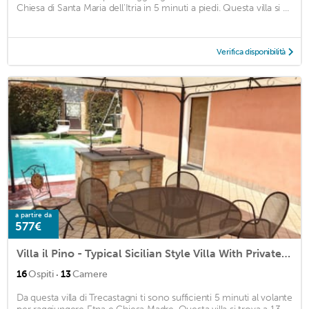
Chiesa di Santa Maria dell'Itria in 5 minuti a piedi. Questa villa si ...
Verifica disponibilità
a partire da
577€
Villa il Pino - Typical Sicilian Style Villa With Private Pool
·
16
Ospiti
13
Camere
Da questa villa di Trecastagni ti sono sufficienti 5 minuti al volante