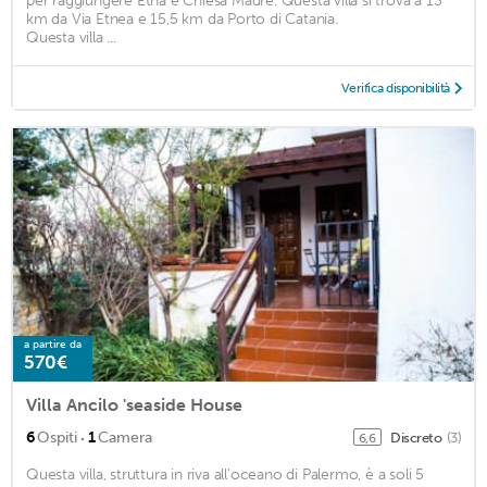
per raggiungere Etna e Chiesa Madre. Questa villa si trova a 13
km da Via Etnea e 15,5 km da Porto di Catania.
Questa villa ...
Verifica disponibilità
a partire da
570€
Villa Ancilo 'seaside House
·
6
Ospiti
1
Camera
Discreto
(3)
6,6
Questa villa, struttura in riva all'oceano di Palermo, è a soli 5