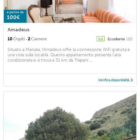
a partire da
100€
Amadeus
·
10
Ospiti
2
Camere
Eccellente
(22)
9,6
Situato a Marsala, l'Amadeus offre la connessione WiFi gratuita e
una vista sulla località. Questo appartamento presenta l’aria
condizionata e si trova a 31 km da Trapani. ...
Verifica disponibilità