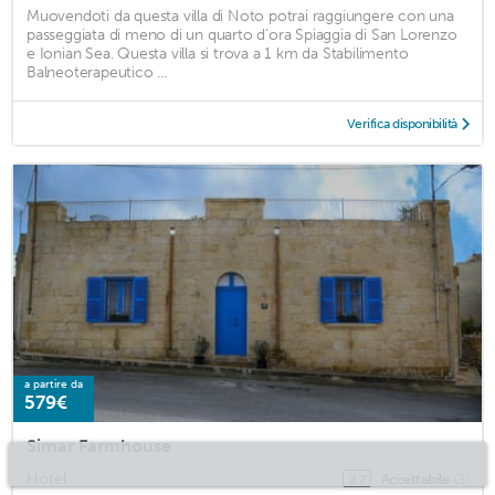
Muovendoti da questa villa di Noto potrai raggiungere con una
passeggiata di meno di un quarto d'ora Spiaggia di San Lorenzo
e Ionian Sea. Questa villa si trova a 1 km da Stabilimento
Balneoterapeutico ...
Verifica disponibilità
a partire da
579€
Simar Farmhouse
Hotel
Accettabile
(3)
2,7