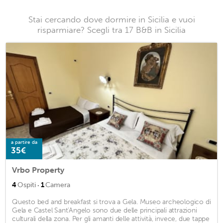
Stai cercando dove dormire in Sicilia e vuoi
risparmiare? Scegli tra 17 B&B in Sicilia
a partire da
35€
Vrbo Property
·
4
Ospiti
1
Camera
Questo bed and breakfast si trova a Gela. Museo archeologico di
Gela e Castel Sant'Angelo sono due delle principali attrazioni
culturali della zona. Per gli amanti delle attività, invece, due tappe