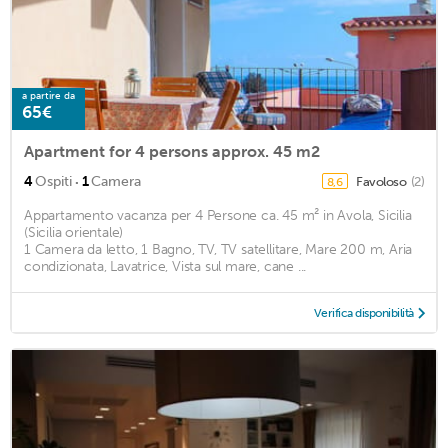
a partire da
65€
Apartment for 4 persons approx. 45 m2
·
4
Ospiti
1
Camera
Favoloso
(2)
8,6
Appartamento vacanza per 4 Persone ca. 45 m² in Avola, Sicilia
(Sicilia orientale)
1 Camera da letto, 1 Bagno, TV, TV satellitare, Mare 200 m, Aria
condizionata, Lavatrice, Vista sul mare, cane ...
Verifica disponibilità