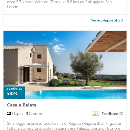
dista 5,7 km da Valle dei Templi e 8,8 km da Spiaggia di San
Leone. ...
Verifica disponibilità
a partire da
582€
Casale Balate
·
12
Ospiti
4
Camere
Eccellente
(3)
13,3
Se alloggerai presso questa villa di Ragusa (Ragusa Ibla), ti godrai
tutta la comodità di poter raggiungere Palazzo Sortino-Trono e