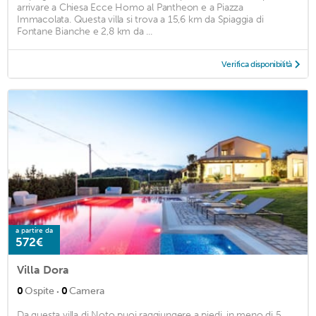
arrivare a Chiesa Ecce Homo al Pantheon e a Piazza
Immacolata. Questa villa si trova a 15,6 km da Spiaggia di
Fontane Bianche e 2,8 km da ...
Verifica disponibilità
a partire da
572€
Villa Dora
·
0
Ospite
0
Camera
Da questa villa di Noto puoi raggiungere a piedi, in meno di 5