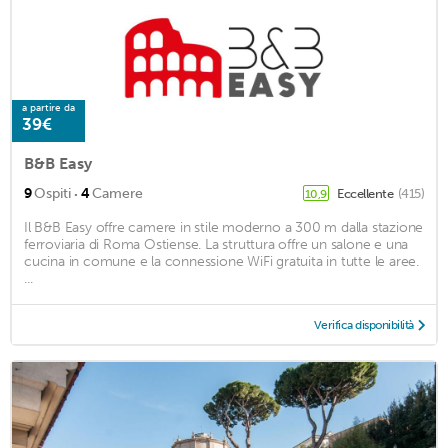
a partire da
39€
B&B Easy
·
9
Ospiti
4
Camere
Eccellente
(415)
10,9
Il B&B Easy offre camere in stile moderno a 300 m dalla stazione
ferroviaria di Roma Ostiense. La struttura offre un salone e una
cucina in comune e la connessione WiFi gratuita in tutte le aree.
...
Verifica disponibilità