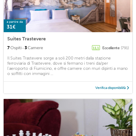
a partire da
31€
Suites Trastevere
·
7
Ospiti
3
Camere
Eccellente
(791)
11,1
Il Suites Trastevere sorge a soli 200 metri dalla stazione
ferroviaria di Trastevere, dove si fermano i treni da/per
l'aeroporto di Fiumicino, e offre camere con muri dipinti a mano
o soffitti con immagini ...
Verifica disponibilità