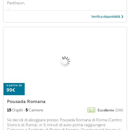
Pantheon.
...
Verifica disponibilità
a partire da
99€
Pousada Romana
·
15
Ospiti
5
Camere
Eccellente
(198)
11,2
Se decidi di alloggiare presso Pousada Romana di Roma (Centro
Storico di Roma), in 5 minuti di auto potrai raggiungere
Colosseo e Scalinata di Piazza di Spagna. Questa guest house si