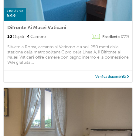
a partire da
54€
Difronte Ai Musei Vaticani
·
10
Ospiti
4
Camere
Eccellente
(772)
12,1
Situato a Roma, accanto al Vaticano e a soli 250 metri dalla
stazione della metropolitana Cipro della Linea A, Il Difronte ai
Musei Vaticani offre camere con bagno interno e la connessione
WiFi gratuita ...
Verifica disponibilità