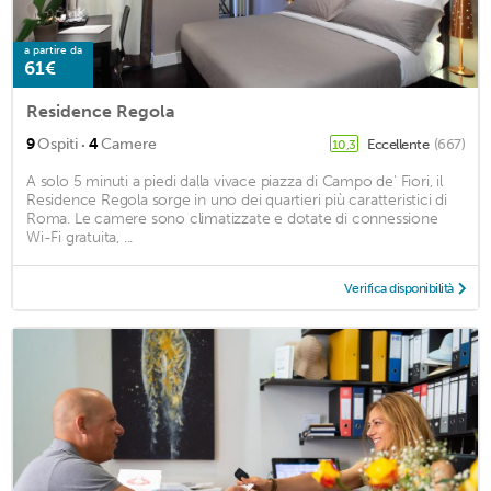
a partire da
61€
Residence Regola
·
9
Ospiti
4
Camere
Eccellente
(667)
10,3
A solo 5 minuti a piedi dalla vivace piazza di Campo de' Fiori, il
Residence Regola sorge in uno dei quartieri più caratteristici di
Roma. Le camere sono climatizzate e dotate di connessione
Wi-Fi gratuita, ...
Verifica disponibilità