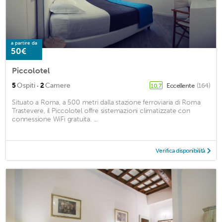
a partire da
50€
Piccolotel
·
5
Ospiti
2
Camere
Eccellente
(164)
10,7
Situato a Roma, a 500 metri dalla stazione ferroviaria di Roma
Trastevere, il Piccolotel offre sistemazioni climatizzate con
connessione WiFi gratuita. ...
Verifica disponibilità