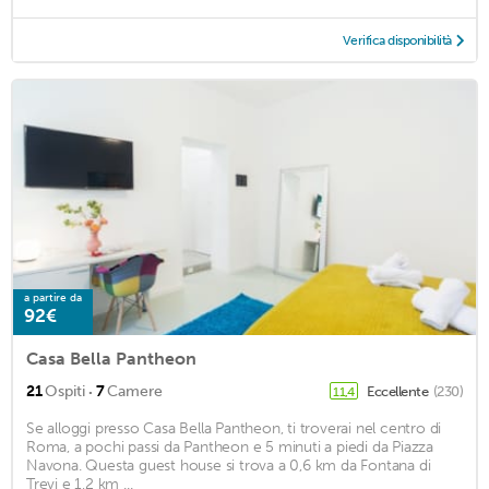
Verifica disponibilità
a partire da
92€
Casa Bella Pantheon
·
21
Ospiti
7
Camere
Eccellente
(230)
11,4
Se alloggi presso Casa Bella Pantheon, ti troverai nel centro di
Roma, a pochi passi da Pantheon e 5 minuti a piedi da Piazza
Navona. Questa guest house si trova a 0,6 km da Fontana di
Trevi e 1,2 km ...