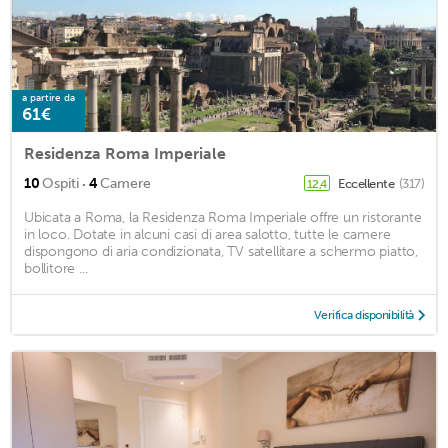
a partire da
61€
Residenza Roma Imperiale
·
10
Ospiti
4
Camere
Eccellente
(317)
12,4
Ubicata a Roma, la Residenza Roma Imperiale offre un ristorante
in loco. Dotate in alcuni casi di area salotto, tutte le camere
dispongono di aria condizionata, TV satellitare a schermo piatto,
bollitore ...
Verifica disponibilità