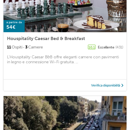
a partire da
54€
Houspitality Caesar Bed & Breakfast
·
11
Ospiti
3
Camere
Eccellente
(431)
10,1
L'Houspitality Caesar B&B offre eleganti camere con pavimenti
in legno e connessione Wi-Fi gratuita. ...
Verifica disponibilità