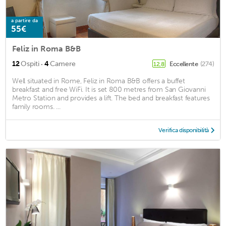
a partire da
55€
Feliz in Roma B&B
·
12
Ospiti
4
Camere
Eccellente
(274)
12,8
Well situated in Rome, Feliz in Roma B&B offers a buffet
breakfast and free WiFi. It is set 800 metres from San Giovanni
Metro Station and provides a lift. The bed and breakfast features
family rooms. ...
Verifica disponibilità