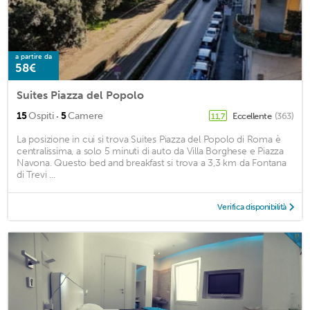
a partire da
58€
Suites Piazza del Popolo
·
15
Ospiti
5
Camere
Eccellente
(363)
11,7
La posizione in cui si trova Suites Piazza del Popolo di Roma è
centralissima, a solo 5 minuti di auto da Villa Borghese e Piazza
Navona. Questo bed and breakfast si trova a 3,3 km da Fontana
di Trevi ...
Verifica disponibilità