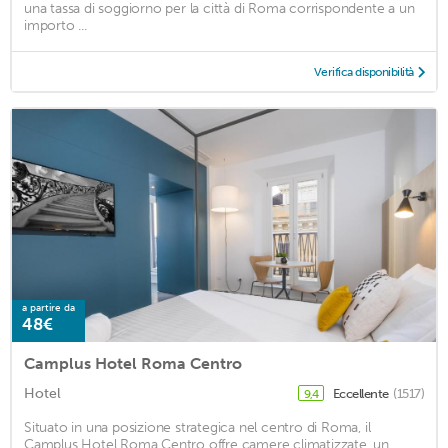
una tassa di soggiorno per la città di Roma corrispondente a un
importo ...
Verifica disponibilità
a partire da
48€
Camplus Hotel Roma Centro
Hotel
Eccellente
(1517)
9,4
Situato in una posizione strategica nel centro di Roma, il
Camplus Hotel Roma Centro offre camere climatizzate, un