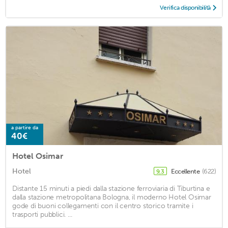
Verifica disponibilità
a partire da
40€
Hotel Osimar
Hotel
Eccellente
(622)
9,3
Distante 15 minuti a piedi dalla stazione ferroviaria di Tiburtina e
dalla stazione metropolitana Bologna, il moderno Hotel Osimar
gode di buoni collegamenti con il centro storico tramite i
trasporti pubblici. ...