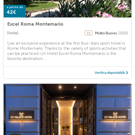
a partire da
42€
Excel Roma Montemario
Hotel
Molto Buono
(2152)
7,5
Live an exclusive experience at the first four-stars sport hotel in
Rome Montemario Thanks to the variety of sports activities that
can be practiced, LH Hotel Excel Roma Montemario is the
favorite destination ...
Verifica disponibilità