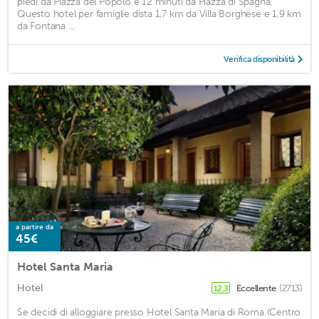
piedi da Piazza del Popolo e 12 minuti da Piazza di Spagna.
Questo hotel per famiglie dista 1,7 km da Villa Borghese e 1,9 km
da Fontana ...
Verifica disponibilità
a partire da
45€
Hotel Santa Maria
Hotel
Eccellente
(2713)
12,3
Se decidi di alloggiare presso Hotel Santa Maria di Roma (Centro