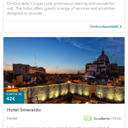
Dimora delle Cinque Lune promises a relaxing and wonderful
visit. The hotel offers guests a range of services and amenities
designed to provide ...
Verifica disponibilità
a partire da
42€
Hotel Smeraldo
Hotel
Eccellente
(4618)
10,9