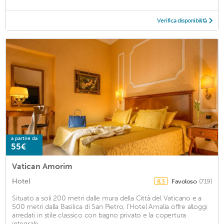
Verifica disponibilità
a partire da
55€
Vatican Amorim
Hotel
Favoloso
(719)
8,3
Situato a soli 200 metri dalle mura della Città del Vaticano e a
500 metri dalla Basilica di San Pietro, l'Hotel Amalia offre alloggi
arredati in stile classico con bagno privato e la copertura
integrale ...