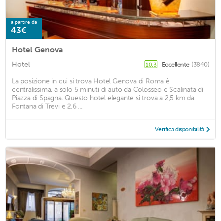
a partire da
43€
Hotel Genova
Hotel
Eccellente
(3840)
10,3
La posizione in cui si trova Hotel Genova di Roma è
centralissima, a solo 5 minuti di auto da Colosseo e Scalinata di
Piazza di Spagna. Questo hotel elegante si trova a 2,5 km da
Fontana di Trevi e 2,6 ...
Verifica disponibilità