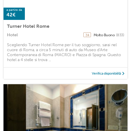
a partire da
42€
Turner Hotel Rome
Hotel
Molto Buono
(833)
7,4
Scegliendo Turner Hotel Rome per il tuo soggiorno, sarai nel
cuore di Roma, a circa 5 minuti di auto da Museo d'Arte
Contemporanea di Roma (MACRO) e Piazza di Spagna. Questo
hotel a 4 stelle si trova ...
Verifica disponibilità