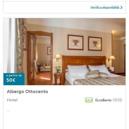
Verifica disponibilità
a partire da
50€
Albergo Ottocento
Hotel
Eccellente
(3533)
10,9
...