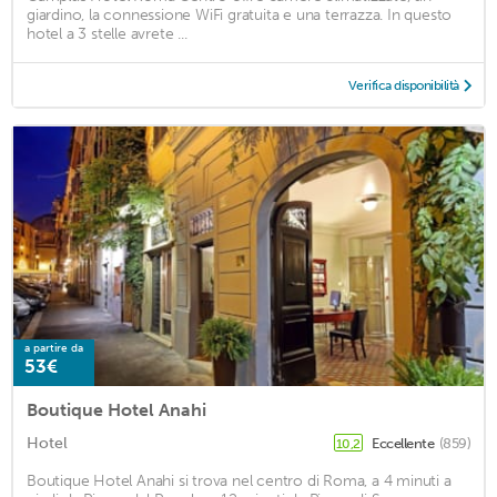
giardino, la connessione WiFi gratuita e una terrazza. In questo
hotel a 3 stelle avrete ...
Verifica disponibilità
a partire da
53€
Boutique Hotel Anahi
Hotel
Eccellente
(859)
10,2
Boutique Hotel Anahi si trova nel centro di Roma, a 4 minuti a