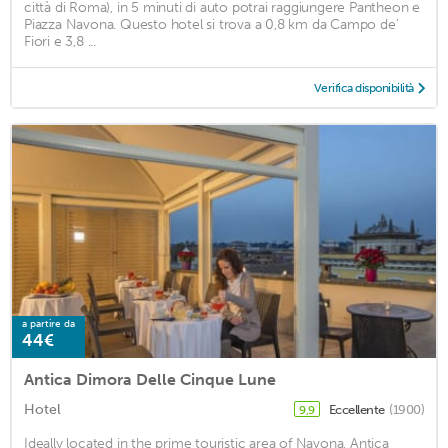
città di Roma), in 5 minuti di auto potrai raggiungere Pantheon e
Piazza Navona. Questo hotel si trova a 0,8 km da Campo de'
Fiori e 3,8 ...
Verifica disponibilità
a partire da
44€
Antica Dimora Delle Cinque Lune
Hotel
Eccellente
(1900)
9,9
Ideally located in the prime touristic area of Navona, Antica