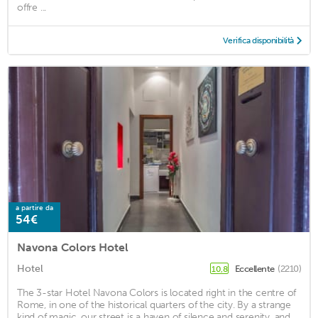
offre ...
Verifica disponibilità
a partire da
54€
Navona Colors Hotel
Hotel
Eccellente
(2210)
10,8
The 3-star Hotel Navona Colors is located right in the centre of
Rome, in one of the historical quarters of the city. By a strange
kind of magic, our street is a haven of silence and serenity, and