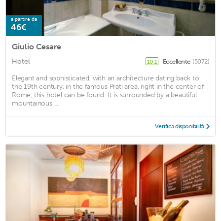
a partire da
46€
Giulio Cesare
Hotel
Eccellente
(5072)
10,1
Elegant and sophisticated, with an architecture dating back to
the 19th century, in the famous Prati area, right in the center of
Rome, this hotel can be found. It is surrounded by a beautiful
mountainous ...
Verifica disponibilità