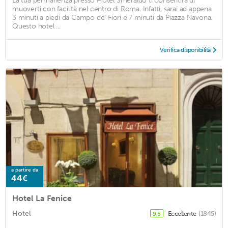
La tua permanenza presso Hotel Smeraldo ti consentirà di
muoverti con facilità nel centro di Roma. Infatti, sarai ad appena
3 minuti a piedi da Campo de' Fiori e 7 minuti da Piazza Navona.
Questo hotel ...
Verifica disponibilità
a partire da
44€
Hotel La Fenice
Hotel
Eccellente
(1845)
9,5