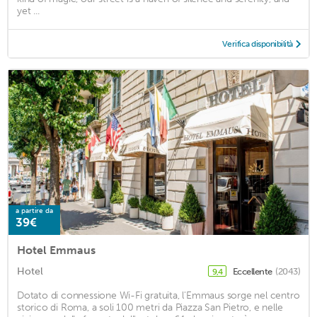
yet ...
Verifica disponibilità
a partire da
39€
Hotel Emmaus
Hotel
Eccellente
(2043)
9,4
Dotato di connessione Wi-Fi gratuita, l'Emmaus sorge nel centro
storico di Roma, a soli 100 metri da Piazza San Pietro, e nelle