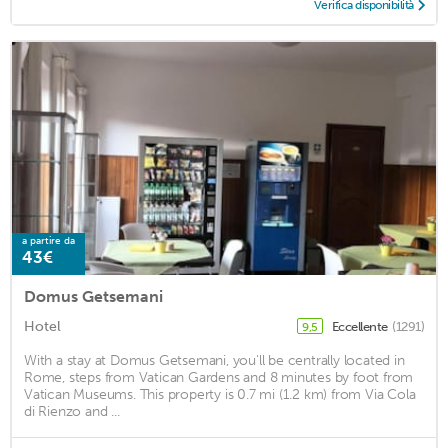
Verifica disponibilità
a partire da
43€
Domus Getsemani
Hotel
Eccellente
(1291)
9,5
With a stay at Domus Getsemani, you'll be centrally located in
Rome, steps from Vatican Gardens and 8 minutes by foot from
Vatican Museums. This property is 0.7 mi (1.2 km) from Via Cola
di Rienzo and ...