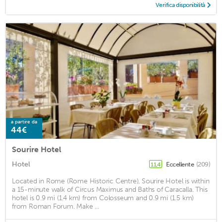
Verifica disponibilità
a partire da
44€
Sourire Hotel
Hotel
Eccellente
(209)
11,4
Located in Rome (Rome Historic Centre), Sourire Hotel is within
a 15-minute walk of Circus Maximus and Baths of Caracalla. This
hotel is 0.9 mi (1.4 km) from Colosseum and 0.9 mi (1.5 km)
from Roman Forum. Make ...