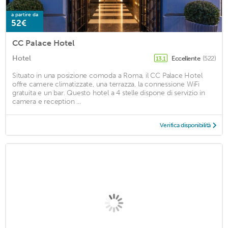
a partire da
52€
CC Palace Hotel
Hotel
Eccellente
(522)
13,1
Situato in una posizione comoda a Roma, il CC Palace Hotel
offre camere climatizzate, una terrazza, la connessione WiFi
gratuita e un bar. Questo hotel a 4 stelle dispone di servizio in
camera e reception ...
Verifica disponibilità