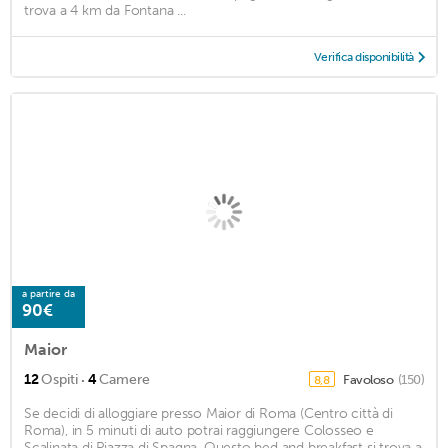
trova a 4 km da Fontana ...
Verifica disponibilità
a partire da
90€
Maior
·
12
Ospiti
4
Camere
Favoloso
(150)
8,8
Se decidi di alloggiare presso Maior di Roma (Centro città di
Roma), in 5 minuti di auto potrai raggiungere Colosseo e
Scalinata di Piazza di Spagna. Questo bed and breakfast si trova a