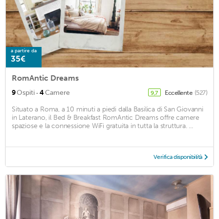
a partire da
35€
RomAntic Dreams
·
9
Ospiti
4
Camere
Eccellente
(527)
9,7
Situato a Roma, a 10 minuti a piedi dalla Basilica di San Giovanni
in Laterano, il Bed & Breakfast RomAntic Dreams offre camere
spaziose e la connessione WiFi gratuita in tutta la struttura. ...
Verifica disponibilità