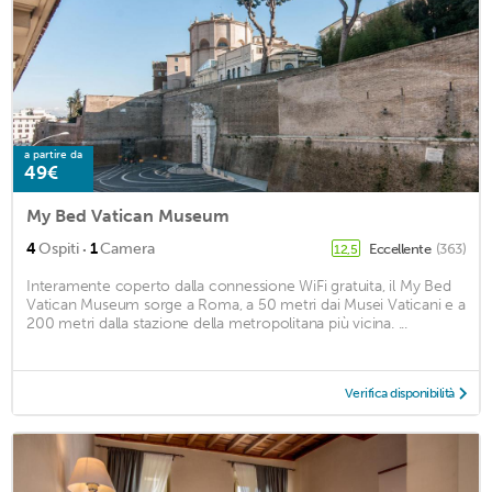
a partire da
49€
My Bed Vatican Museum
·
4
Ospiti
1
Camera
Eccellente
(363)
12,5
Interamente coperto dalla connessione WiFi gratuita, il My Bed
Vatican Museum sorge a Roma, a 50 metri dai Musei Vaticani e a
200 metri dalla stazione della metropolitana più vicina. ...
Verifica disponibilità