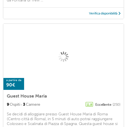
da Fontana di Trevi ...
Verifica disponibilità
a partire da
90€
Guest House Maria
·
9
Ospiti
3
Camere
Eccellente
(250)
11,8
Se decidi di alloggiare presso Guest House Maria di Roma
(Centro città di Roma), in 5 minuti di auto potrai raggiungere
Colosseo e Scalinata di Piazza di Spagna. Questa guest house si