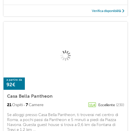
Verifica disponibilità
a partire da
92€
Casa Bella Pantheon
·
21
Ospiti
7
Camere
Eccellente
(230)
11,4
Se alloggi presso Casa Bella Pantheon, ti troverai nel centro di
Roma, a pochi passi da Pantheon e 5 minuti a piedi da Piazza
Navona. Questa guest house si trova a 0,6 km da Fontana di
Trevi e 1,2 km ...