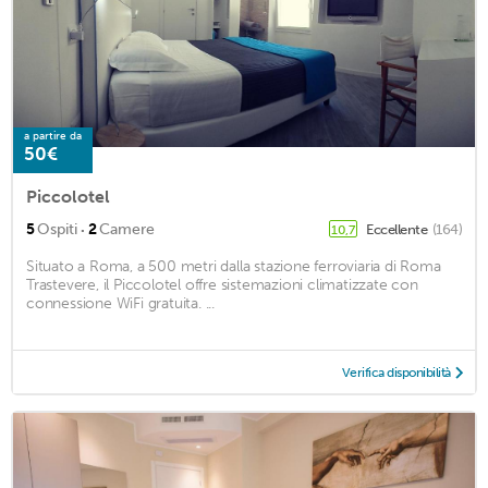
a partire da
50€
Piccolotel
·
5
Ospiti
2
Camere
Eccellente
(164)
10,7
Situato a Roma, a 500 metri dalla stazione ferroviaria di Roma
Trastevere, il Piccolotel offre sistemazioni climatizzate con
connessione WiFi gratuita. ...
Verifica disponibilità