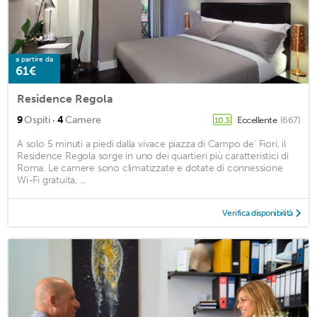
a partire da
61€
Residence Regola
·
9
Ospiti
4
Camere
Eccellente
(667)
10,3
A solo 5 minuti a piedi dalla vivace piazza di Campo de' Fiori, il
Residence Regola sorge in uno dei quartieri più caratteristici di
Roma. Le camere sono climatizzate e dotate di connessione
Wi-Fi gratuita, ...
Verifica disponibilità