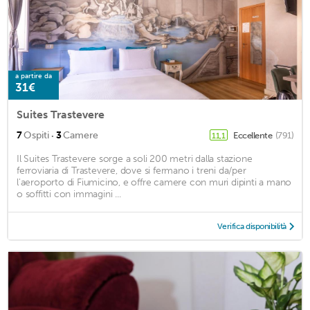
a partire da
31€
Suites Trastevere
·
7
Ospiti
3
Camere
Eccellente
(791)
11,1
Il Suites Trastevere sorge a soli 200 metri dalla stazione
ferroviaria di Trastevere, dove si fermano i treni da/per
l'aeroporto di Fiumicino, e offre camere con muri dipinti a mano
o soffitti con immagini ...
Verifica disponibilità