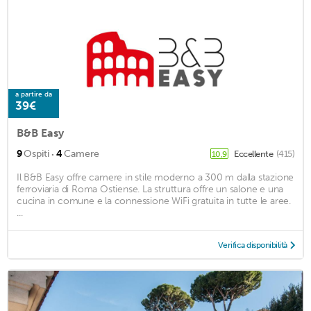
a partire da
39€
B&B Easy
·
9
Ospiti
4
Camere
Eccellente
(415)
10,9
Il B&B Easy offre camere in stile moderno a 300 m dalla stazione
ferroviaria di Roma Ostiense. La struttura offre un salone e una
cucina in comune e la connessione WiFi gratuita in tutte le aree.
...
Verifica disponibilità