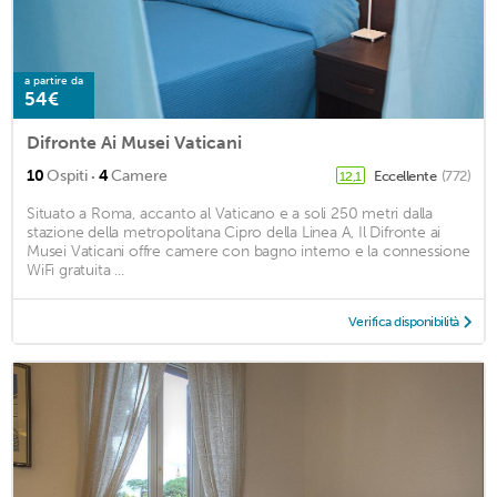
a partire da
54€
Difronte Ai Musei Vaticani
·
10
Ospiti
4
Camere
Eccellente
(772)
12,1
Situato a Roma, accanto al Vaticano e a soli 250 metri dalla
stazione della metropolitana Cipro della Linea A, Il Difronte ai
Musei Vaticani offre camere con bagno interno e la connessione
WiFi gratuita ...
Verifica disponibilità