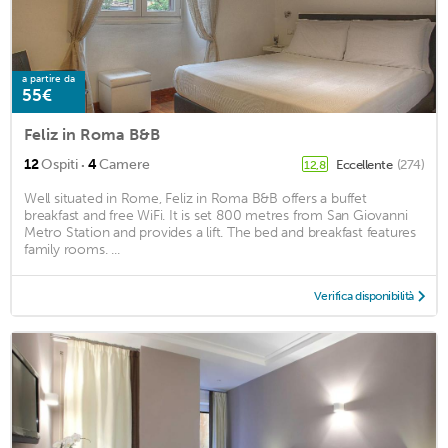
a partire da
55€
Feliz in Roma B&B
·
12
Ospiti
4
Camere
Eccellente
(274)
12,8
Well situated in Rome, Feliz in Roma B&B offers a buffet
breakfast and free WiFi. It is set 800 metres from San Giovanni
Metro Station and provides a lift. The bed and breakfast features
family rooms. ...
Verifica disponibilità