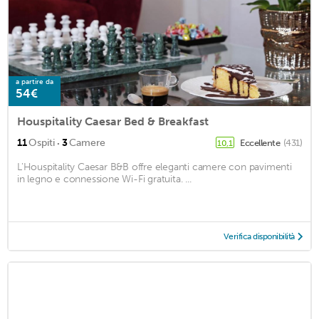
a partire da
54€
Houspitality Caesar Bed & Breakfast
·
11
Ospiti
3
Camere
Eccellente
(431)
10,1
L'Houspitality Caesar B&B offre eleganti camere con pavimenti
in legno e connessione Wi-Fi gratuita. ...
Verifica disponibilità