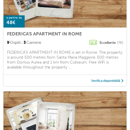
a partire da
48€
FEDERICA'S APARTMENT IN ROME
·
9
Ospiti
3
Camere
Eccellente
(76)
12,3
FEDERICA'S APARTMENT IN ROME is set in Rome. The property
is around 500 metres from Santa Maria Maggiore, 500 metres
from Domus Aurea and 1 km from Coliseum. Free WiFi is
available throughout the property ...
Verifica disponibilità