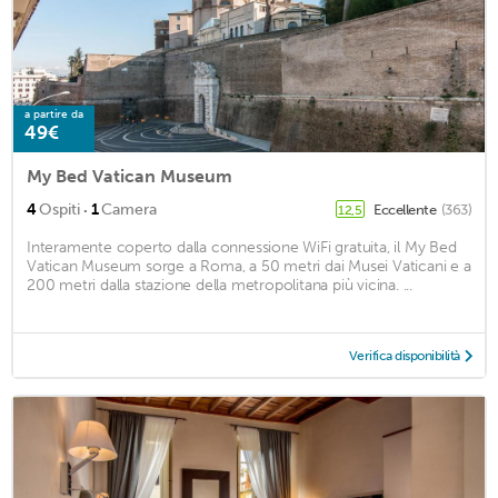
a partire da
49€
My Bed Vatican Museum
·
4
Ospiti
1
Camera
Eccellente
(363)
12,5
Interamente coperto dalla connessione WiFi gratuita, il My Bed
Vatican Museum sorge a Roma, a 50 metri dai Musei Vaticani e a
200 metri dalla stazione della metropolitana più vicina. ...
Verifica disponibilità