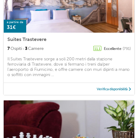
a partire da
31€
Suites Trastevere
·
7
Ospiti
3
Camere
Eccellente
(791)
11,1
Il Suites Trastevere sorge a soli 200 metri dalla stazione
ferroviaria di Trastevere, dove si fermano i treni da/per
l'aeroporto di Fiumicino, e offre camere con muri dipinti a mano
o soffitti con immagini ...
Verifica disponibilità