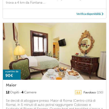
trova a 4 km da Fontana ...
Verifica disponibilità
a partire da
90€
Maior
·
12
Ospiti
4
Camere
Favoloso
(150)
8,8
Se decidi di alloggiare presso Maior di Roma (Centro città di
Roma), in 5 minuti di auto potrai raggiungere Colosseo e
Scalinata di Piazza di Spagna. Questo bed and breakfast si trova a