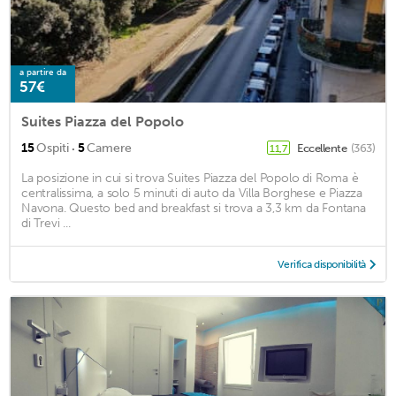
a partire da
57€
Suites Piazza del Popolo
·
15
Ospiti
5
Camere
Eccellente
(363)
11,7
La posizione in cui si trova Suites Piazza del Popolo di Roma è
centralissima, a solo 5 minuti di auto da Villa Borghese e Piazza
Navona. Questo bed and breakfast si trova a 3,3 km da Fontana
di Trevi ...
Verifica disponibilità