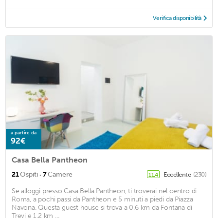
Verifica disponibilità
a partire da
92€
Casa Bella Pantheon
·
21
Ospiti
7
Camere
Eccellente
(230)
11,4
Se alloggi presso Casa Bella Pantheon, ti troverai nel centro di
Roma, a pochi passi da Pantheon e 5 minuti a piedi da Piazza
Navona. Questa guest house si trova a 0,6 km da Fontana di
Trevi e 1,2 km ...