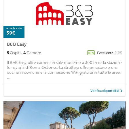
a partire da
39€
B&B Easy
·
9
Ospiti
4
Camere
Eccellente
(415)
10,9
Il B&B Easy offre camere in stile moderno a 300 m dalla stazione
ferroviaria di Roma Ostiense. La struttura offre un salone e una
cucina in comune e la connessione WiFi gratuita in tutte le aree.
...
Verifica disponibilità