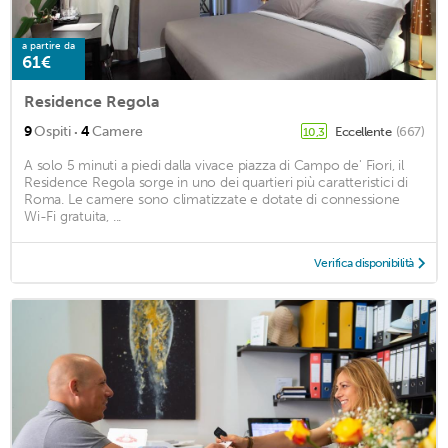
a partire da
61€
Residence Regola
·
9
Ospiti
4
Camere
Eccellente
(667)
10,3
A solo 5 minuti a piedi dalla vivace piazza di Campo de' Fiori, il
Residence Regola sorge in uno dei quartieri più caratteristici di
Roma. Le camere sono climatizzate e dotate di connessione
Wi-Fi gratuita, ...
Verifica disponibilità