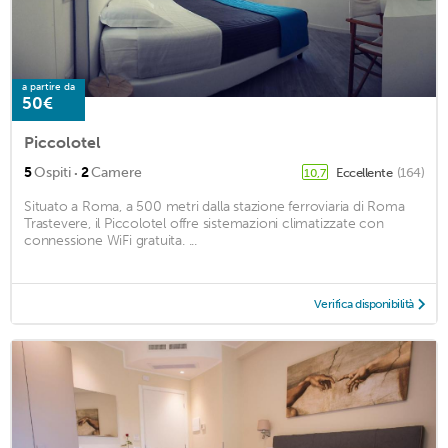
a partire da
50€
Piccolotel
·
5
Ospiti
2
Camere
Eccellente
(164)
10,7
Situato a Roma, a 500 metri dalla stazione ferroviaria di Roma
Trastevere, il Piccolotel offre sistemazioni climatizzate con
connessione WiFi gratuita. ...
Verifica disponibilità