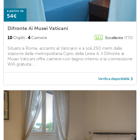
a partire da
54€
Difronte Ai Musei Vaticani
·
10
Ospiti
4
Camere
Eccellente
(772)
12,1
Situato a Roma, accanto al Vaticano e a soli 250 metri dalla
stazione della metropolitana Cipro della Linea A, Il Difronte ai
Musei Vaticani offre camere con bagno interno e la connessione
WiFi gratuita ...
Verifica disponibilità