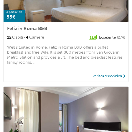
a partire da
55€
Feliz in Roma B&B
·
12
Ospiti
4
Camere
Eccellente
(274)
12,8
Well situated in Rome, Feliz in Roma B&B offers a buffet
breakfast and free WiFi. It is set 800 metres from San Giovanni
Metro Station and provides a lift. The bed and breakfast features
family rooms. ...
Verifica disponibilità