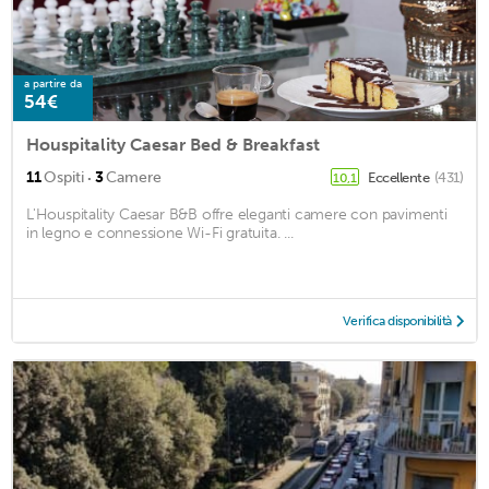
a partire da
54€
Houspitality Caesar Bed & Breakfast
·
11
Ospiti
3
Camere
Eccellente
(431)
10,1
L'Houspitality Caesar B&B offre eleganti camere con pavimenti
in legno e connessione Wi-Fi gratuita. ...
Verifica disponibilità