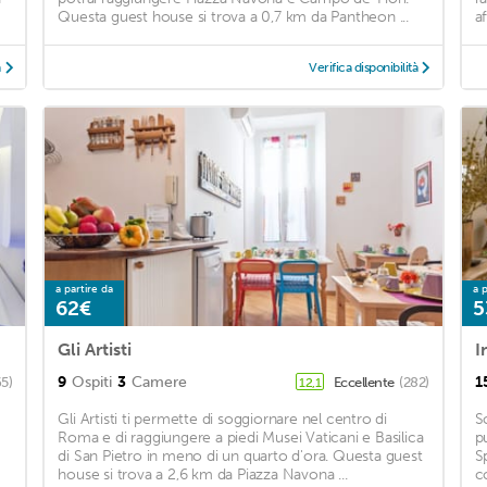
Questa guest house si trova a 0,7 km da Pantheon ...
a
à
Verifica disponibilità
a partire da
a p
62€
5
Gli Artisti
I
9
Ospiti
3
Camere
1
65)
Eccellente
(282)
12,1
Gli Artisti ti permette di soggiornare nel centro di
S
Roma e di raggiungere a piedi Musei Vaticani e Basilica
p
di San Pietro in meno di un quarto d'ora. Questa guest
S
house si trova a 2,6 km da Piazza Navona ...
c