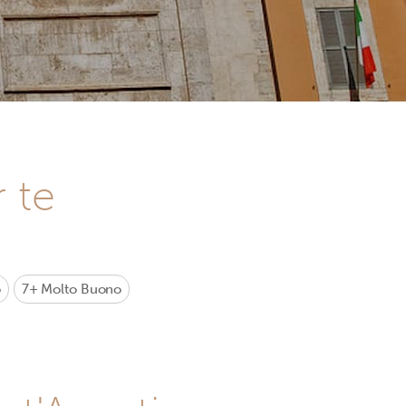
r te
o
7+
Molto Buono