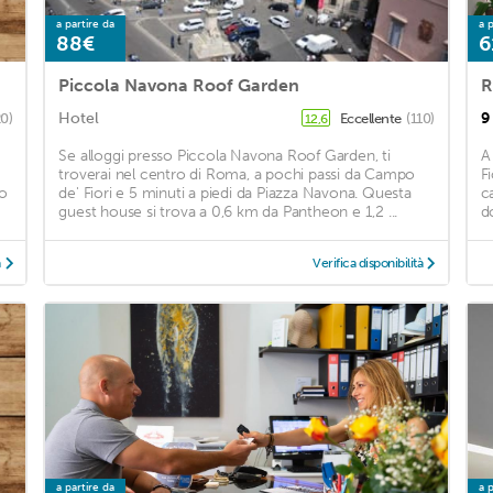
a partire da
a p
88€
6
Piccola Navona Roof Garden
R
Hotel
9
20)
Eccellente
(110)
12,6
Se alloggi presso Piccola Navona Roof Garden, ti
A
troverai nel centro di Roma, a pochi passi da Campo
F
to
de' Fiori e 5 minuti a piedi da Piazza Navona. Questa
c
guest house si trova a 0,6 km da Pantheon e 1,2 ...
d
à
Verifica disponibilità
a partire da
a p