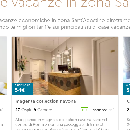
se vacanze in zona Sa
acanze economiche in zona Sant'Agostino direttament
do le migliori tariffe sui principali siti di case vacan
a partire da
a p
54€
5
magenta collection navona
C
27
Ospiti
9
Camere
2
30)
Eccellente
(49)
11,3
Alloggiando in magenta collection navona, sarai nel
S
 a
centro di Roma e con una passeggiata di 5 minuti
(
a
potrai raggiungere Piazza Navona e Campo de' Fiori.
r