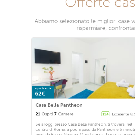
Offerte ca
Abbiamo selezionato le migliori case v
risparmiare, confrontan
a partire da
62€
Casa Bella Pantheon
21
Ospiti
7
Camere
Eccellente
(2
11,4
Se alloggi presso Casa Bella Pantheon, ti troverai nel
centro di Roma, a pochi passi da Pantheon e 5 minuti
piedi da Piazza Navona. Questa guest house si trova 