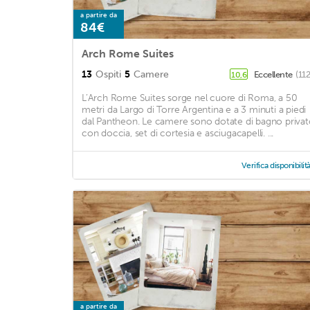
a partire da
84€
Arch Rome Suites
13
Ospiti
5
Camere
Eccellente
(11
10,6
L’Arch Rome Suites sorge nel cuore di Roma, a 50
metri da Largo di Torre Argentina e a 3 minuti a piedi
dal Pantheon. Le camere sono dotate di bagno priva
con doccia, set di cortesia e asciugacapelli. ...
Verifica disponibilit
a partire da