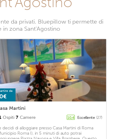
nt'Agostino
e da privati. Bluepillow ti permette di
ze in zona Sant'Agostino
artire da
0€
asa Martini
1
Ospiti
7
Camere
Eccellente
(27)
10,4
e decidi di alloggiare presso Casa Martini di Roma
Municipio Roma I), in 5 minuti di auto potrai
aggiungere Piazza Navona e Villa Borghese. Questo