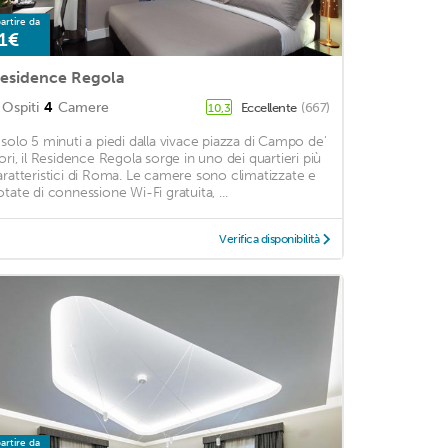
artire da
1€
esidence Regola
Ospiti
4
Camere
Eccellente
(667)
10,3
 solo 5 minuti a piedi dalla vivace piazza di Campo de'
iori, il Residence Regola sorge in uno dei quartieri più
aratteristici di Roma. Le camere sono climatizzate e
otate di connessione Wi-Fi gratuita, ...
Verifica disponibilità
artire da