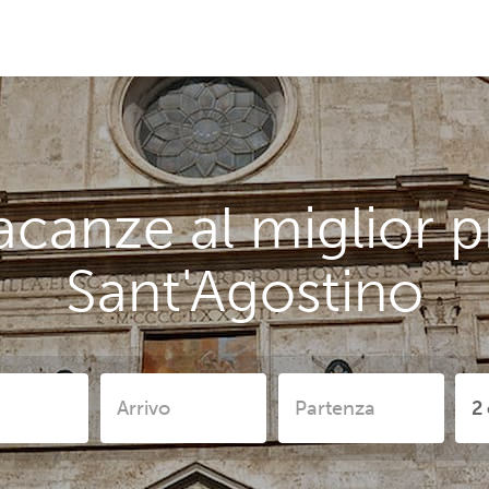
acanze al miglior p
Sant'Agostino