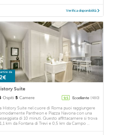
Verifica disponibilità
artire da
2€
istory Suite
5
Ospiti
5
Camere
Eccellente
(480)
9,5
a History Suite nel cuore di Roma puoi raggiungere
omodamente Pantheon e Piazza Navona con una
asseggiata di 10 minuti. Questo affittacamere si trova
 1,1 km da Fontana di Trevi e 0,5 km da Campo ...