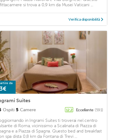
ffittacamere si trova a 0,9 km da Musei Vaticani ...
Verifica disponibilità
artire da
3€
ngrami Suites
5
Ospiti
5
Camere
Eccellente
(591)
12,2
oggiornando in Ingrami Suites ti troverai nel centro
ulsante di Roma, vicinissimo a Scalinata di Piazza di
pagna e a Piazza di Spagna. Questo bed and breakfast
on spa dista 0,8 km da Fontana di Trevi ...