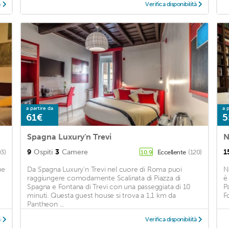
à
Verifica disponibilità
a partire da
a p
61€
5
Spagna Luxury'n Trevi
N
9
Ospiti
3
Camere
1
03)
Eccellente
(120)
10,9
ue
Da Spagna Luxury'n Trevi nel cuore di Roma puoi
N
raggiungere comodamente Scalinata di Piazza di
è
Spagna e Fontana di Trevi con una passeggiata di 10
P
minuti. Questa guest house si trova a 1,1 km da
F
Pantheon ...
à
Verifica disponibilità