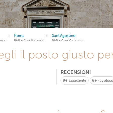
Roma
Sant'Agostino
anza
B&B e Case Vacanza
B&B e Case Vacanza
gli il posto giusto pe
RECENSIONI
9+
Eccellente
8+
Favolos