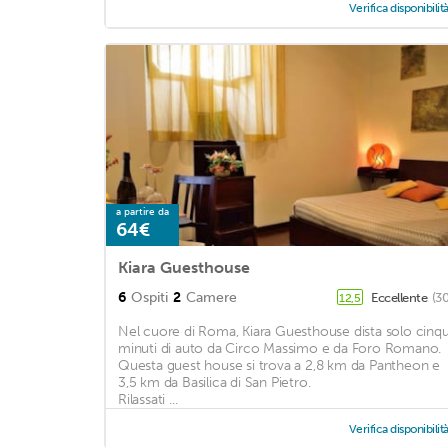
Verifica disponibilit
a partire da
64€
Kiara Guesthouse
6
Ospiti
2
Camere
Eccellente
(3
12,5
Nel cuore di Roma, Kiara Guesthouse dista solo cinq
minuti di auto da Circo Massimo e da Foro Romano.
Questa guest house si trova a 2,8 km da Pantheon e
3,5 km da Basilica di San Pietro.
Rilassati ...
Verifica disponibilit