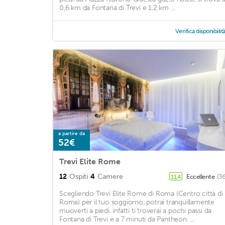
0,6 km da Fontana di Trevi e 1,2 km ...
Verifica disponibilit
a partire da
52€
Trevi Elite Rome
12
Ospiti
4
Camere
Eccellente
(3
11,4
Scegliendo Trevi Elite Rome di Roma (Centro città di
Roma) per il tuo soggiorno, potrai tranquillamente
muoverti a piedi, infatti ti troverai a pochi passi da
Fontana di Trevi e a 7 minuti da Pantheon. ...