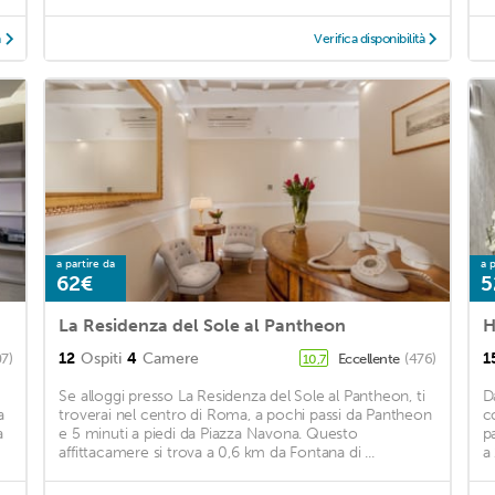
à
Verifica disponibilità
a partire da
a p
62€
5
La Residenza del Sole al Pantheon
H
12
Ospiti
4
Camere
1
07)
Eccellente
(476)
10,7
Se alloggi presso La Residenza del Sole al Pantheon, ti
D
a
troverai nel centro di Roma, a pochi passi da Pantheon
c
a
e 5 minuti a piedi da Piazza Navona. Questo
p
affittacamere si trova a 0,6 km da Fontana di ...
a