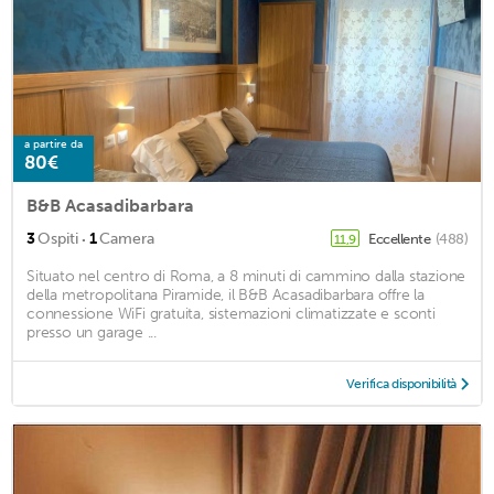
a partire da
80€
B&B Acasadibarbara
·
3
Ospiti
1
Camera
Eccellente
(488)
11,9
Situato nel centro di Roma, a 8 minuti di cammino dalla stazione
della metropolitana Piramide, il B&B Acasadibarbara offre la
connessione WiFi gratuita, sistemazioni climatizzate e sconti
presso un garage ...
Verifica disponibilità