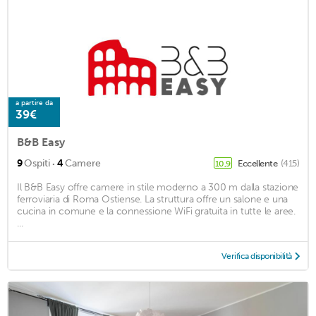
a partire da
39€
B&B Easy
·
9
Ospiti
4
Camere
Eccellente
(415)
10,9
Il B&B Easy offre camere in stile moderno a 300 m dalla stazione
ferroviaria di Roma Ostiense. La struttura offre un salone e una
cucina in comune e la connessione WiFi gratuita in tutte le aree.
...
Verifica disponibilità