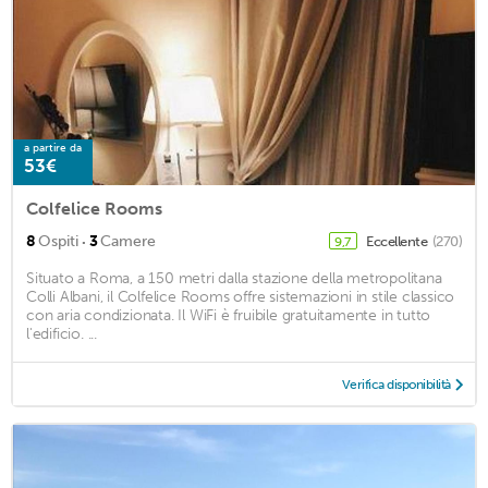
a partire da
53€
Colfelice Rooms
·
8
Ospiti
3
Camere
Eccellente
(270)
9,7
Situato a Roma, a 150 metri dalla stazione della metropolitana
Colli Albani, il Colfelice Rooms offre sistemazioni in stile classico
con aria condizionata. Il WiFi è fruibile gratuitamente in tutto
l'edificio. ...
Verifica disponibilità