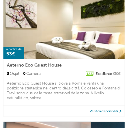
a partire da
53€
Aeterno Eco Guest House
·
3
Ospiti
0
Camera
Eccellente
(306)
12,3
Aeterno Eco Guest House si trova a Roma e vanta una
posizione strategica nel centro della città. Colosseo e Fontana di
Trevi sono due delle tante attrazioni della zona. A livello
naturalistico, spicca ...
Verifica disponibilità