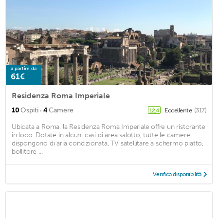
a partire da
61€
Residenza Roma Imperiale
·
10
Ospiti
4
Camere
Eccellente
(317)
12,4
Ubicata a Roma, la Residenza Roma Imperiale offre un ristorante
in loco. Dotate in alcuni casi di area salotto, tutte le camere
dispongono di aria condizionata, TV satellitare a schermo piatto,
bollitore ...
Verifica disponibilità