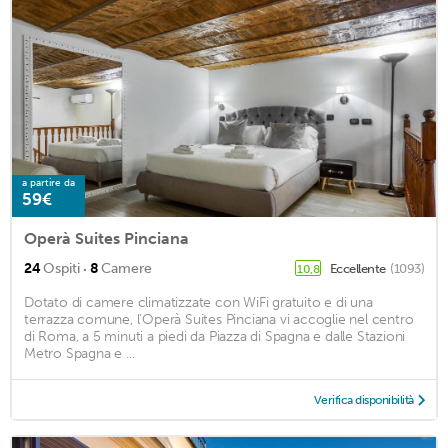
a partire da
59€
Operà Suites Pinciana
·
24
Ospiti
8
Camere
Eccellente
(1093)
10,8
Dotato di camere climatizzate con WiFi gratuito e di una
terrazza comune, l'Operà Suites Pinciana vi accoglie nel centro
di Roma, a 5 minuti a piedi da Piazza di Spagna e dalle Stazioni
Metro Spagna e ...
Verifica disponibilità