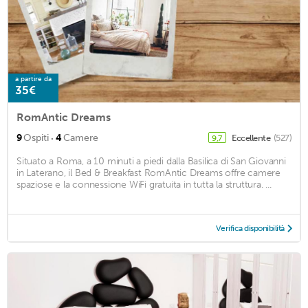
a partire da
35€
RomAntic Dreams
·
9
Ospiti
4
Camere
Eccellente
(527)
9,7
Situato a Roma, a 10 minuti a piedi dalla Basilica di San Giovanni
in Laterano, il Bed & Breakfast RomAntic Dreams offre camere
spaziose e la connessione WiFi gratuita in tutta la struttura. ...
Verifica disponibilità