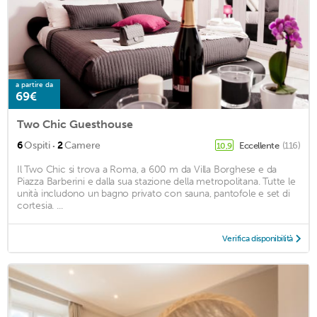
a partire da
69€
Two Chic Guesthouse
·
6
Ospiti
2
Camere
Eccellente
(116)
10,9
Il Two Chic si trova a Roma, a 600 m da Villa Borghese e da
Piazza Barberini e dalla sua stazione della metropolitana. Tutte le
unità includono un bagno privato con sauna, pantofole e set di
cortesia. ...
Verifica disponibilità