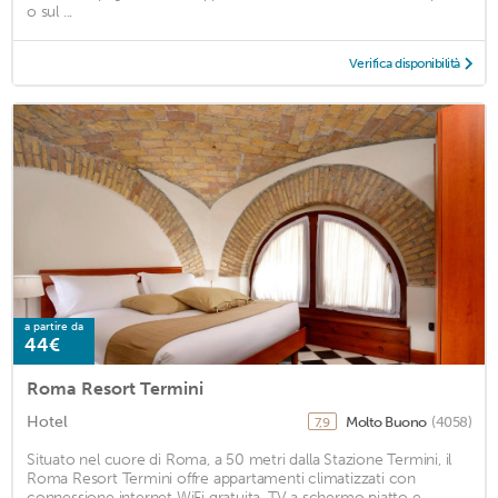
o sul ...
Verifica disponibilità
a partire da
44€
Roma Resort Termini
Hotel
Molto Buono
(4058)
7,9
Situato nel cuore di Roma, a 50 metri dalla Stazione Termini, il
Roma Resort Termini offre appartamenti climatizzati con
connessione internet WiFi gratuita, TV a schermo piatto e