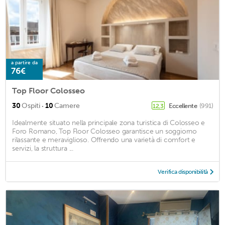
a partire da
76€
Top Floor Colosseo
·
30
Ospiti
10
Camere
Eccellente
(991)
12,3
Idealmente situato nella principale zona turistica di Colosseo e
Foro Romano, Top Floor Colosseo garantisce un soggiorno
rilassante e meraviglioso. Offrendo una varietà di comfort e
servizi, la struttura ...
Verifica disponibilità