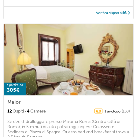
Verifica disponibilità
a partire da
305€
Maior
·
12
Ospiti
4
Camere
Favoloso
(150)
8,8
Se decidi di alloggiare presso Maior di Roma (Centro città di
Roma), in 5 minuti di auto potrai raggiungere Colosseo e
Scalinata di Piazza di Spagna. Questo bed and breakfast si trova a