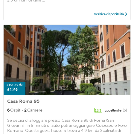
2,5 km da Fontana ...
Verifica disponibilità
a partire da
312€
Casa Roma 95
·
6
Ospiti
2
Camere
Eccellente
(6)
13,3
Se decidi di alloggiare presso Casa Roma 95 di Roma (San
Giovanni), in 5 minuti di auto potrai raggiungere Colosseo e Foro
Romano. Questa guest house si trova a 4,9 km da Scalinata di