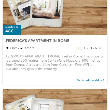
a partire da
48€
FEDERICA'S APARTMENT IN ROME
·
9
Ospiti
3
Camere
Eccellente
(76)
12,3
FEDERICA'S APARTMENT IN ROME is set in Rome. The property
is around 500 metres from Santa Maria Maggiore, 500 metres
from Domus Aurea and 1 km from Coliseum. Free WiFi is
available throughout the property ...
Verifica disponibilità