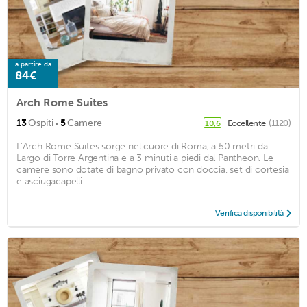
a partire da
84€
Arch Rome Suites
·
13
Ospiti
5
Camere
Eccellente
(1120)
10,6
L’Arch Rome Suites sorge nel cuore di Roma, a 50 metri da
Largo di Torre Argentina e a 3 minuti a piedi dal Pantheon. Le
camere sono dotate di bagno privato con doccia, set di cortesia
e asciugacapelli. ...
Verifica disponibilità