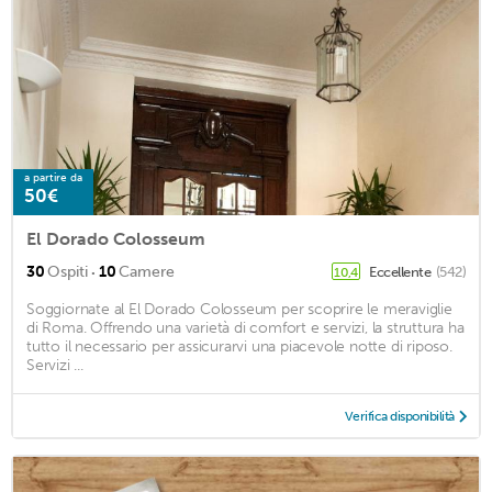
a partire da
50€
El Dorado Colosseum
·
30
Ospiti
10
Camere
Eccellente
(542)
10,4
Soggiornate al El Dorado Colosseum per scoprire le meraviglie
di Roma. Offrendo una varietà di comfort e servizi, la struttura ha
tutto il necessario per assicurarvi una piacevole notte di riposo.
Servizi ...
Verifica disponibilità