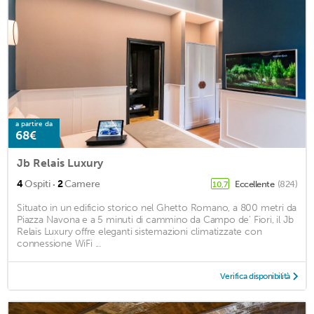
a partire da
68€
Jb Relais Luxury
·
4
Ospiti
2
Camere
Eccellente
(824)
10,7
Situato in un edificio storico nel Ghetto Romano, a 800 metri da
Piazza Navona e a 5 minuti di cammino da Campo de' Fiori, il Jb
Relais Luxury offre eleganti sistemazioni climatizzate con
connessione WiFi ...
Verifica disponibilità