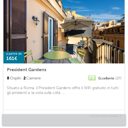
a partire da
161€
President Gardens
·
8
Ospiti
2
Camere
Eccellente
(27)
12,1
Situato a Roma, il President Gardens offre il WiFi gratuito in tutti
gli ambienti e la vista sulla città. ...
Verifica disponibilità