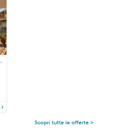
iardini Naxos with WiFi and 2 Bedrooms
à
Scopri tutte le offerte >