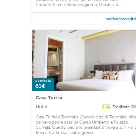
trascorrete un ottimo soggiorno. Grazie alla ...
Verifica disponibilit
a partire da
61€
Casa Turrisi
Hotel
Eccellente
(38
10,4
Casa Turrisi a Taormina (Centro città di Taormina) dist
davvero pochi passi da Corso Umberto e Palazzo
Corvaja. Questo bed and breakfast si trova a 27,7 km 
Etna e 0,3 km da Teatro greco.