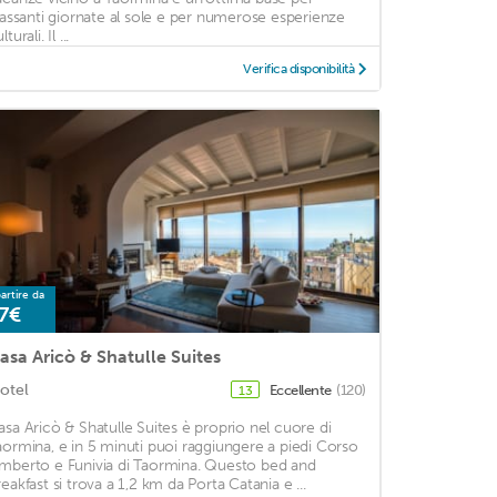
ilassanti giornate al sole e per numerose esperienze
lturali. Il ...
Verifica disponibilità
artire da
7€
asa Aricò & Shatulle Suites
otel
Eccellente
(120)
13
asa Aricò & Shatulle Suites è proprio nel cuore di
aormina, e in 5 minuti puoi raggiungere a piedi Corso
mberto e Funivia di Taormina. Questo bed and
reakfast si trova a 1,2 km da Porta Catania e ...