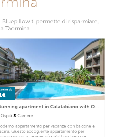
ormina
Bluepillow ti permette di risparmiare,
e a Taormina
artire da
1€
Stunning apartment in Calatabiano with Outdoor swimming pool, WiFi and 3 Bedrooms
Ospiti
3
Camere
oderno appartamento per vacanze con balcone e
iscina. Questo accogliente appartamento per
acanze vicino a Taormina è un'ottima base per