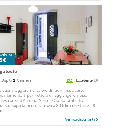
artire da
5€
gatocle
Ospiti
1
Camera
Eccellente
(3)
13,3
e vuoi alloggiare nel cuore di Taormina, questo
ppartamento ti permetterà di raggiungere a piedi
hiesa di Sant'Antonio Abate e Corso Umberto.
uesto appartamento si trova a 28,6 km da Etna e 1,9
 ...
Verifica disponibilità