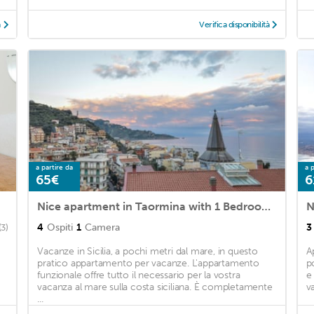
à
Verifica disponibilità
a partire da
a p
65€
6
Nice apartment in Taormina with 1 Bedrooms
4
Ospiti
1
Camera
3
(3)
Vacanze in Sicilia, a pochi metri dal mare, in questo
A
pratico appartamento per vacanze. L'appartamento
p
funzionale offre tutto il necessario per la vostra
e
vacanza al mare sulla costa siciliana. È completamente
va
...