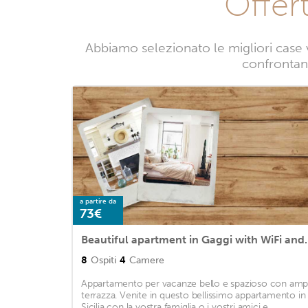
Offer
Abbiamo selezionato le migliori case 
confrontand
a partire da
73€
Beautiful apartment 
8
Ospiti
4
Camere
Appartamento per vacanze bello e spazioso con amp
terrazza. Venite in questo bellissimo appartamento in
Sicilia con la vostra famiglia o i vostri amici e