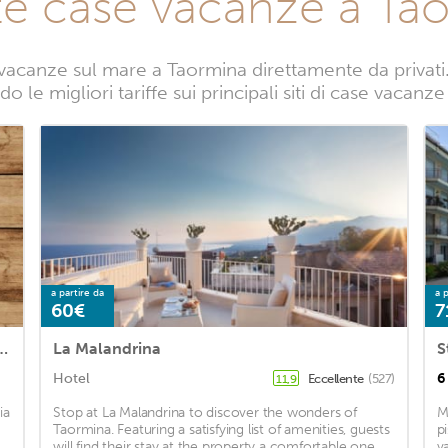
te case vacanze a Ta
vacanze sul mare a Taormina direttamente da privati. 
o le migliori tariffe sui principali siti di case vacanz
a partire da
a p
60€
7
in Gaggi with WiFi and 4 Bedrooms
La Malandrina
Hotel
6
Eccellente
(527)
11,9
ia
Stop at La Malandrina to discover the wonders of
M
Taormina. Featuring a satisfying list of amenities, guests
p
will find their stay at the property a comfortable one.
v