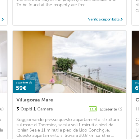
To be found at the property are free ...
r
cu
à
Verifica disponibilità
a partire da
a p
59€
6
Villagonia Mare
C
3
Ospiti
1
Camera
H
8)
Eccellente
(3)
13,3
a
Soggiornando presso questo appartamento, struttura
C
sul mare di Taormina, sarai a soli 1 minuti a piedi da
T
da
Ionian Sea e 11 minuti a piedi da Lido Conchiglie.
U
Questo appartamento si trova a 20,8 km da Etna ...
b