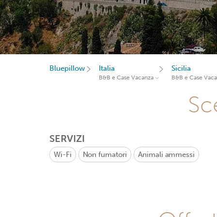
Bluepillow
Italia
Sicilia
B&B e Case Vacanza
B&B e Case Vac
Sce
SERVIZI
Wi-Fi
Non fumatori
Animali ammessi