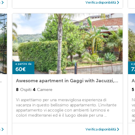
à
Verifica disponibilità
a partire da
a p
60€
7
with WiFi and 2 Bedrooms
Awesome apartment in Gaggi with Jacuzzi, WiFi and 4 Bedrooms
A
8
Ospiti
4
Camere
5
Vi aspettiamo per una meravigliosa esperienza di
N
vacanza in questo bellissimo appartamento. L'invitante
v
appartamento vi accoglie con ambienti luminosi e
c
colori mediterranei ed è il luogo ideale per una ...
a
se
à
Verifica disponibilità