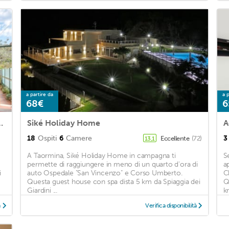
a partire da
a p
68€
6
 with 1 Bedrooms and WiFi
Siké Holiday Home
A
18
Ospiti
6
Camere
3
Eccellente
(72)
13,1
A Taormina, Siké Holiday Home in campagna ti
S
permette di raggiungere in meno di un quarto d'ora di
a
i
auto Ospedale "San Vincenzo" e Corso Umberto.
C
Questa guest house con spa dista 5 km da Spiaggia dei
Q
Giardini ...
km
à
Verifica disponibilità