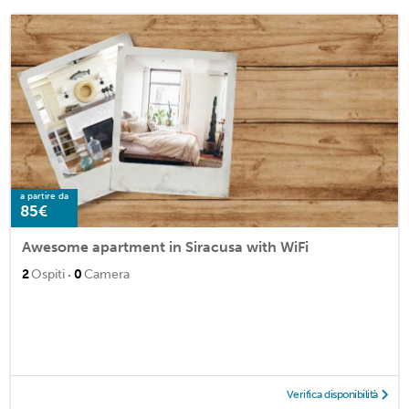
a partire da
85€
Awesome apartment in Siracusa with WiFi
·
2
Ospiti
0
Camera
Verifica disponibilità