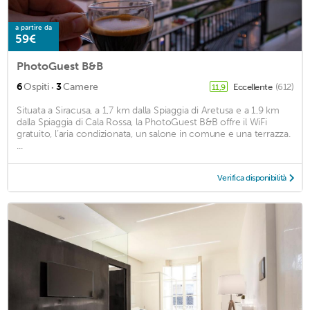
a partire da
59€
PhotoGuest B&B
·
6
Ospiti
3
Camere
Eccellente
(612)
11,9
Situata a Siracusa, a 1,7 km dalla Spiaggia di Aretusa e a 1,9 km
dalla Spiaggia di Cala Rossa, la PhotoGuest B&B offre il WiFi
gratuito, l’aria condizionata, un salone in comune e una terrazza.
...
Verifica disponibilità