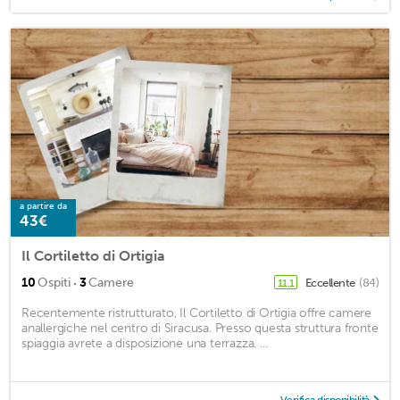
a partire da
43€
Il Cortiletto di Ortigia
·
10
Ospiti
3
Camere
Eccellente
(84)
11,1
Recentemente ristrutturato, Il Cortiletto di Ortigia offre camere
anallergiche nel centro di Siracusa. Presso questa struttura fronte
spiaggia avrete a disposizione una terrazza. ...
Verifica disponibilità