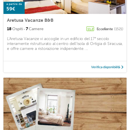
a partire da
59€
Aretusa Vacanze B&B
·
18
Ospiti
7
Camere
Eccellente
(1521)
11,2
L'Aretusa Vacanze vi accoglie in un edificio del 17° secolo
interamente ristrutturato al centro dell'Isola di Ortigia di Siracusa,
e offre camere a ristorazione indipendente. ...
Verifica disponibilità