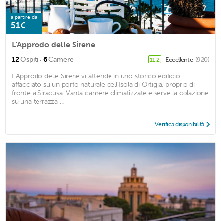
a partire da
51€
L'Approdo delle Sirene
·
12
Ospiti
6
Camere
Eccellente
(920)
11,2
L'Approdo delle Sirene vi attende in uno storico edificio
affacciato su un porto naturale dell'Isola di Ortigia, proprio di
fronte a Siracusa. Vanta camere climatizzate e serve la colazione
su una terrazza ...
Verifica disponibilità