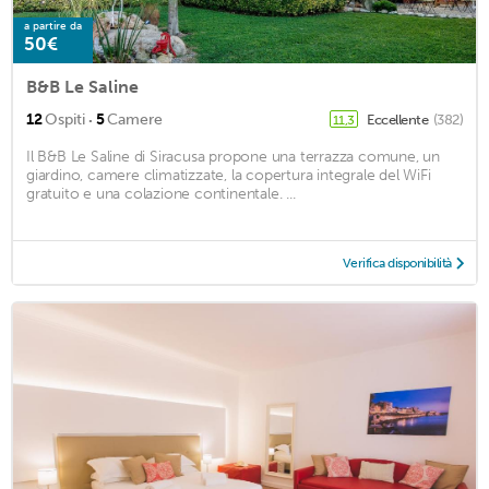
a partire da
50€
B&B Le Saline
·
12
Ospiti
5
Camere
Eccellente
(382)
11,3
Il B&B Le Saline di Siracusa propone una terrazza comune, un
giardino, camere climatizzate, la copertura integrale del WiFi
gratuito e una colazione continentale. ...
Verifica disponibilità