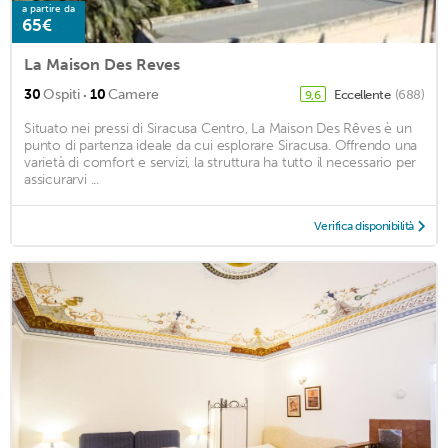
a partire da
65€
La Maison Des Reves
·
30
Ospiti
10
Camere
Eccellente
(688)
9,6
Situato nei pressi di Siracusa Centro, La Maison Des Rêves è un
punto di partenza ideale da cui esplorare Siracusa. Offrendo una
varietà di comfort e servizi, la struttura ha tutto il necessario per
assicurarvi ...
Verifica disponibilità