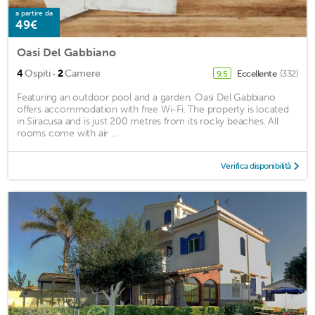
a partire da
49€
Oasi Del Gabbiano
·
4
Ospiti
2
Camere
Eccellente
(332)
9,5
Featuring an outdoor pool and a garden, Oasi Del Gabbiano
offers accommodation with free Wi-Fi. The property is located
in Siracusa and is just 200 metres from its rocky beaches. All
rooms come with air ...
Verifica disponibilità