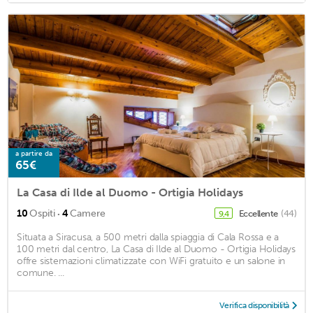
a partire da
65€
La Casa di Ilde al Duomo - Ortigia Holidays
·
10
Ospiti
4
Camere
Eccellente
(44)
9,4
Situata a Siracusa, a 500 metri dalla spiaggia di Cala Rossa e a
100 metri dal centro, La Casa di Ilde al Duomo - Ortigia Holidays
offre sistemazioni climatizzate con WiFi gratuito e un salone in
comune. ...
Verifica disponibilità