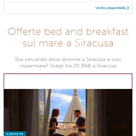
Verifica disponibilità
Offerte bed and breakfast
sul mare a Siracusa
Stai cercando dove dormire a Siracusa e vuoi
risparmiare? Scegli tra 20 B&B a Siracusa
a partire da