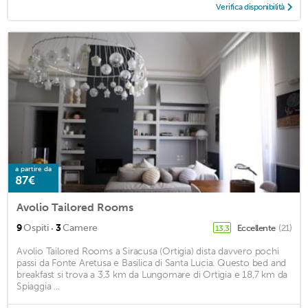
Verifica disponibilità
a partire da
87€
Avolio Tailored Rooms
·
9
Ospiti
3
Camere
Eccellente
(21)
13,3
Avolio Tailored Rooms a Siracusa (Ortigia) dista davvero pochi
passi da Fonte Aretusa e Basilica di Santa Lucia. Questo bed and
breakfast si trova a 3,3 km da Lungomare di Ortigia e 18,7 km da
Spiaggia ...