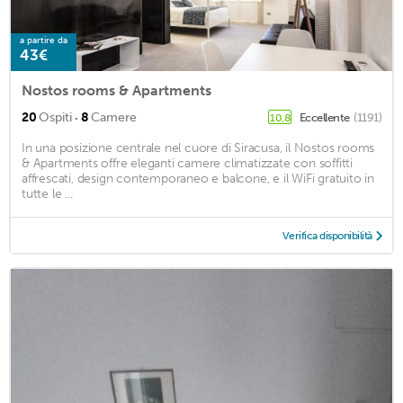
a partire da
43€
Nostos rooms & Apartments
·
20
Ospiti
8
Camere
Eccellente
(1191)
10,8
In una posizione centrale nel cuore di Siracusa, il Nostos rooms
& Apartments offre eleganti camere climatizzate con soffitti
affrescati, design contemporaneo e balcone, e il WiFi gratuito in
tutte le ...
Verifica disponibilità