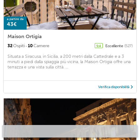
a partire da
43€
Maison Ortigia
·
32
Ospiti
10
Camere
Eccellente
(527)
9,4
Situata a Siracusa, in Sicilia, a 200 metri dalla Cattedrale e a 3
minuti a piedi dalla spiaggia più vicina, la Maison Ortigia offre una
terrazza e una vista sulla città. ...
Verifica disponibilità