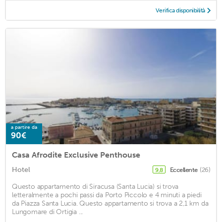
Verifica disponibilità
a partire da
90€
Casa Afrodite Exclusive Penthouse
Hotel
Eccellente
(26)
9,8
Questo appartamento di Siracusa (Santa Lucia) si trova
letteralmente a pochi passi da Porto Piccolo e 4 minuti a piedi
da Piazza Santa Lucia. Questo appartamento si trova a 2,1 km da
Lungomare di Ortigia ...