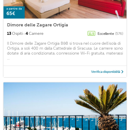
a partire da
65€
Dimore delle Zagare Ortigia
·
13
Ospiti
4
Camere
Eccellente
(576)
11,5
Il Dimore delle Zagare Ortigia B&B si trova nel cuore dell'isola di
Ortigia, a soli 400 m dalla Cattedrale di Siracusa. Le camere sono
dotate di aria condizionata, connessione Wi-Fi gratuita, materassi
...
Verifica disponibilità