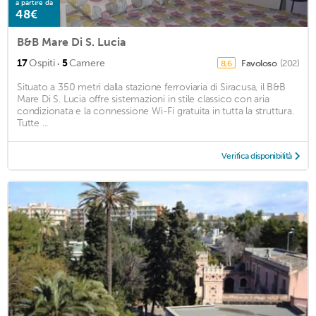
a partire da
48€
B&B Mare Di S. Lucia
·
17
Ospiti
5
Camere
Favoloso
(202)
8,6
Situato a 350 metri dalla stazione ferroviaria di Siracusa, il B&B
Mare Di S. Lucia offre sistemazioni in stile classico con aria
condizionata e la connessione Wi-Fi gratuita in tutta la struttura.
Tutte ...
Verifica disponibilità