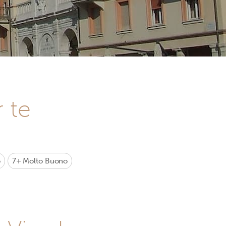
r te
o
7+
Molto Buono