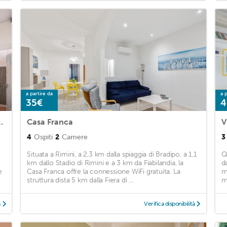
a partire da
a p
35€
4
e Porte-2 by Interhome
Casa Franca
V
4
Ospiti
2
Camere
3
Situata a Rimini, a 2,3 km dalla spiaggia di Bradipo, a 1,1
Q
km dallo Stadio di Rimini e a 3 km da Fiabilandia, la
d
e
Casa Franca offre la connessione WiFi gratuita. La
m
struttura dista 5 km dalla Fiera di ...
m
à
Verifica disponibilità