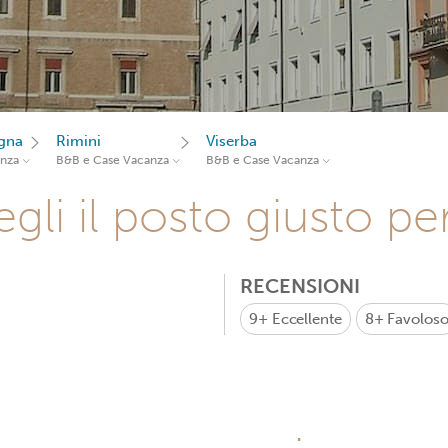
gna
Rimini
Viserba
anza
B&B e Case Vacanza
B&B e Case Vacanza
gli il posto giusto pe
RECENSIONI
9+
Eccellente
8+
Favolos