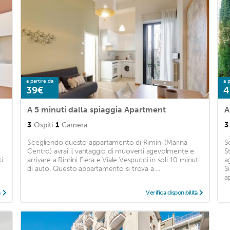
a partire da
a p
39€
4
A 5 minuti dalla spiaggia Apartment
A
3
Ospiti
1
Camera
3
Scegliendo questo appartamento di Rimini (Marina
S
Centro) avrai il vantaggio di muoverti agevolmente e
S
i
arrivare a Rimini Fiera e Viale Vespucci in soli 10 minuti
a
di auto. Questo appartamento si trova a ...
S
a
à
Verifica disponibilità