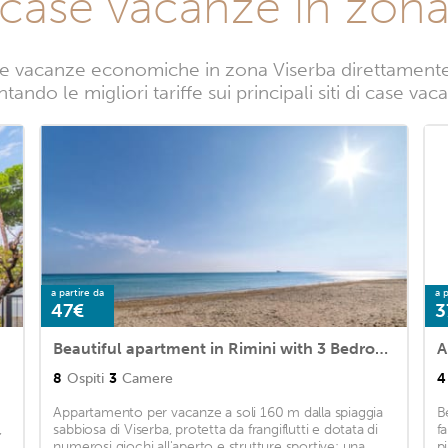
 case vacanze in zona
e vacanze economiche in zona Viserba direttamente d
tando le migliori tariffe sui principali siti di case va
a partire da
a p
47€
3
Beautiful apartment in Rimini with 3 Bedrooms
8
Ospiti
3
Camere
4
Appartamento per vacanze a soli 160 m dalla spiaggia
B
,
sabbiosa di Viserba, protetta da frangiflutti e dotata di
f
numerosi giochi all'aperto e strutture sportive: una
p