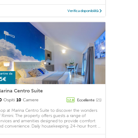
Verifica disponibilità
artire da
5€
arina Centro Suite
0
Ospiti
10
Camere
Eccellente
(21)
12,8
top at Marina Centro Suite to discover the wonders
f Rimini. The property offers guests a range of
ervices and amenities designed to provide comfort
nd convenience. Daily housekeeping, 24-hour front ...