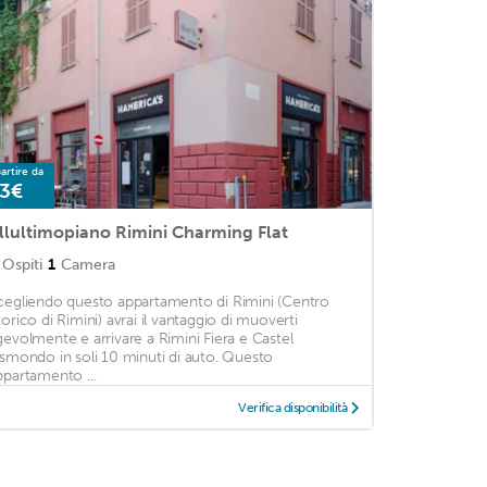
artire da
3€
llultimopiano Rimini Charming Flat
Ospiti
1
Camera
cegliendo questo appartamento di Rimini (Centro
torico di Rimini) avrai il vantaggio di muoverti
gevolmente e arrivare a Rimini Fiera e Castel
ismondo in soli 10 minuti di auto. Questo
ppartamento ...
Verifica disponibilità