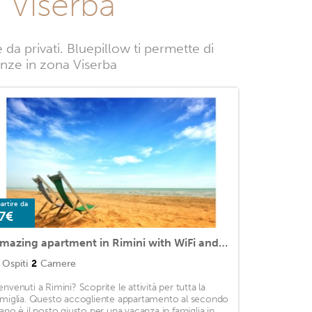
 Viserba
a privati. Bluepillow ti permette di
canze in zona Viserba
artire da
7€
Amazing apartment in Rimini with WiFi and 2 Bedrooms
Ospiti
2
Camere
envenuti a Rimini? Scoprite le attività per tutta la
amiglia. Questo accogliente appartamento al secondo
iano è il posto giusto per una vacanza in famiglia in