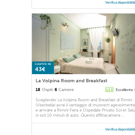
Verifica disponibilit
a partire da
43€
La Volpina Room and Breakfast
18
Ospiti
6
Camere
Eccellente
13,3
Scegliendo La Volpina Room and Breakfast di Rimini
(Viserbella) avrai il vantaggio di muoverti agevolment
e arrivare a Rimini Fiera e Ospedale Privato Sol et Sal
in soli 10 minuti di auto. Questo affittacamere ...
Verifica disponibilit