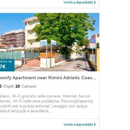
Verifica disponibilità
artire da
7€
Comfy Apartment near Rimini Adriatic Coast with a Sea View
0
Ospiti
10
Camere
taliano, Wi-Fi gratuito nelle camere, Internet, Servizi
ternet, Wi-Fi nelle aree pubbliche, Piscina [all'aperto],
rodotti per la pulizia antivirali, Lavaggio con acqua
lda di lenzuola e lavanderia, ...
Verifica disponibilità