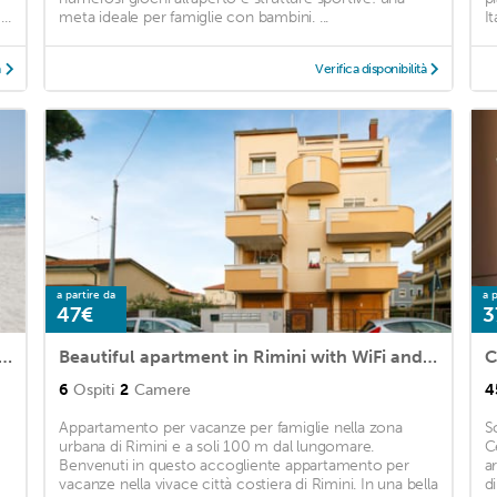
..
meta ideale per famiglie con bambini. ...
I
à
Verifica disponibilità
a partire da
a p
47€
3
 apartment in Rimini with WiFi and 1 Bedrooms
Beautiful apartment in Rimini with WiFi and 2 Bedrooms
C
6
Ospiti
2
Camere
4
Appartamento per vacanze per famiglie nella zona
S
urbana di Rimini e a soli 100 m dal lungomare.
C
Benvenuti in questo accogliente appartamento per
a
vacanze nella vivace città costiera di Rimini. In una bella
d