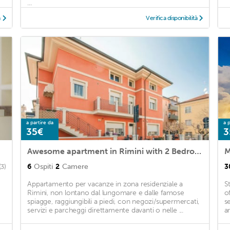
...
à
Verifica disponibilità
a partire da
a p
35€
3
Awesome apartment in Rimini with 2 Bedrooms and WiFi
M
6
Ospiti
2
Camere
3
(3)
Appartamento per vacanze in zona residenziale a
S
Rimini, non lontano dal lungomare e dalle famose
o
m
spiagge, raggiungibili a piedi, con negozi/supermercati,
s
servizi e parcheggi direttamente davanti o nelle ...
a