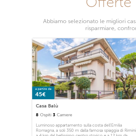
Offerte
Abbiamo selezionato le migliori cas
risparmiare, confron
a partire da
45€
Casa Balù
8
Ospiti
3
Camere
Luminoso appartamento sulla costa dell'Emilia
Romagna, a soli 350 m dalla famosa spiaggia di Rimini
a 4 km dal bellissimo centro storico e a 12 km da