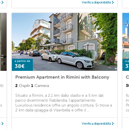
à
Verifica disponibilità
a partire da
a p
38€
3
Premium Apartment in Rimini with Balcony
2
Ospiti
1
Camera
3
(9)
Situato a Rimini, a 2,1 km dallo stadio e a 5 km dal
I
e
parco divertimenti Fiabilandia, l'appartamento
in
us
Luxurious residence offre un angolo cottura. Si trova a
P
2 km dalla spiaggia di Viserbella e offre il ...
ca
à
Verifica disponibilità