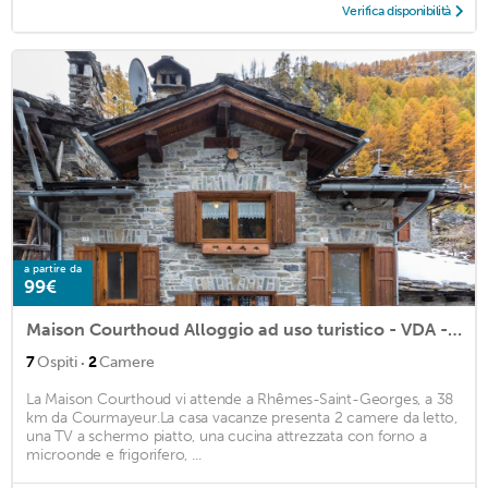
Verifica disponibilità
a partire da
99€
Maison Courthoud Alloggio ad uso turistico - VDA - RHÊMES-SAINT-GEORGES n 0002
·
7
Ospiti
2
Camere
La Maison Courthoud vi attende a Rhêmes-Saint-Georges, a 38
km da Courmayeur.La casa vacanze presenta 2 camere da letto,
una TV a schermo piatto, una cucina attrezzata con forno a
microonde e frigorifero, ...