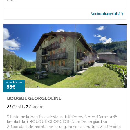
out. ...
Verifica disponibilità
a partire da
88€
BOUQUE GEORGEOLINE
·
22
Ospiti
7
Camere
Situato nella località valdostana di Rhêmes-Notre-Dame, a 45
km da Pila, il BOUQUE GEORGEOLINE offre un giardino.
Affacciata sulle montagne e sul giardino, la struttura vi attende a