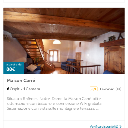
a partire da
88€
Maison Carré
·
6
Ospiti
1
Camera
Favoloso
(14)
8,9
Situata a Rhêmes-Notre-Dame, la Maison Carré offre
sistemazioni con balcone e connessione WiFi gratuita.
Sistemazione con vista sulle montagne e terrazza. ...
Verifica disponibilità