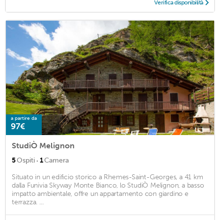
Verifica disponibilità
a partire da
97€
StudiÒ Melignon
·
5
Ospiti
1
Camera
Situato in un edificio storico a Rhemes-Saint-Georges, a 41 km
dalla Funivia Skyway Monte Bianco, lo StudiÒ Melignon, a basso
impatto ambientale, offre un appartamento con giardino e
terrazza. ...