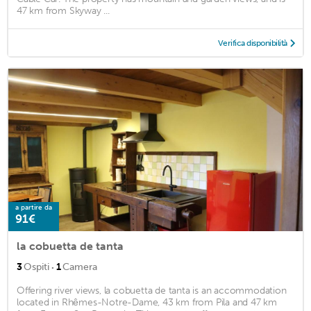
47 km from Skyway ...
Verifica disponibilità
a partire da
91€
la cobuetta de tanta
·
3
Ospiti
1
Camera
Offering river views, la cobuetta de tanta is an accommodation
located in Rhêmes-Notre-Dame, 43 km from Pila and 47 km