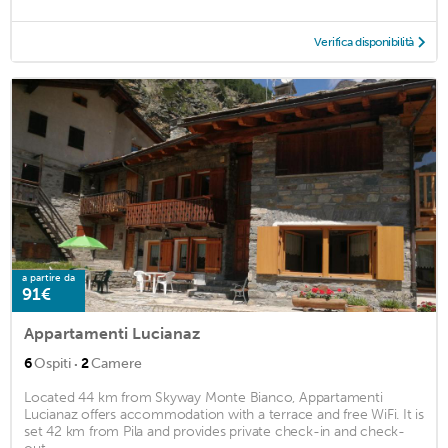
Verifica disponibilità
a partire da
91€
Appartamenti Lucianaz
·
6
Ospiti
2
Camere
Located 44 km from Skyway Monte Bianco, Appartamenti
Lucianaz offers accommodation with a terrace and free WiFi. It is
set 42 km from Pila and provides private check-in and check-