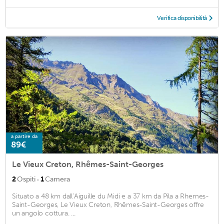
Verifica disponibilità
a partire da
89€
Le Vieux Creton, Rhêmes-Saint-Georges
·
2
Ospiti
1
Camera
Situato a 48 km dall’Aiguille du Midi e a 37 km da Pila a Rhemes-
Saint-Georges, Le Vieux Creton, Rhêmes-Saint-Georges offre
un angolo cottura. ...