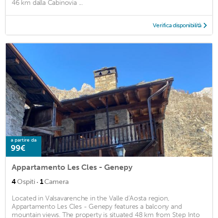
46 km dalla Cabinovia ...
Verifica disponibilità
a partire da
99€
Appartamento Les Cles - Genepy
·
4
Ospiti
1
Camera
Located in Valsavarenche in the Valle d'Aosta region,
Appartamento Les Cles - Genepy features a balcony and
mountain views. The property is situated 48 km from Step Into