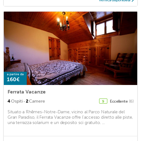
Verifica disponibilità
a partire da
160€
Ferrata Vacanze
·
4
Ospiti
2
Camere
Eccellente
(6)
9
Situato a Rhêmes-Notre-Dame, vicino al Parco Naturale del
Gran Paradiso, il Ferrata Vacanze offre l'accesso diretto alle piste,
una terrazza solarium e un deposito sci gratuito. ...