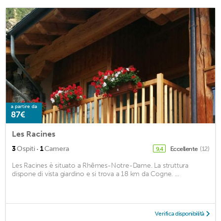
a partire da
87€
Les Racines
·
3
Ospiti
1
Camera
Eccellente
(12)
9,4
Les Racines è situato a Rhêmes-Notre-Dame. La struttura
dispone di vista giardino e si trova a 18 km da Cogne. ...
Verifica disponibilità