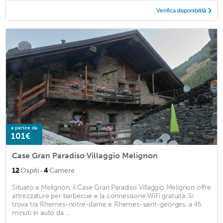
Verifica disponibilità
a partire da
101€
Case Gran Paradiso Villaggio Melignon
·
12
Ospiti
4
Camere
Situato a Melignon, il Case Gran Paradiso Villaggio Melignon offre
attrezzature per barbecue e la connessione WiFi gratuita. Si
trova tra Rhemes-notre-dame e Rhemes-saint-georges, a 45
minuti in auto da ...