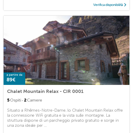
Verifica disponibilità
a partire da
89€
Chalet Mountain Relax - CIR 0001
·
5
Ospiti
2
Camere
Situato a Rhêmes-Notre-Dame, lo Chalet Mountain Relax offre
la connessione WiFi gratuita e la vista sulle montagne. La
struttura dispone di un parcheggio privato gratuito e sorge in
una zona ideale per ...