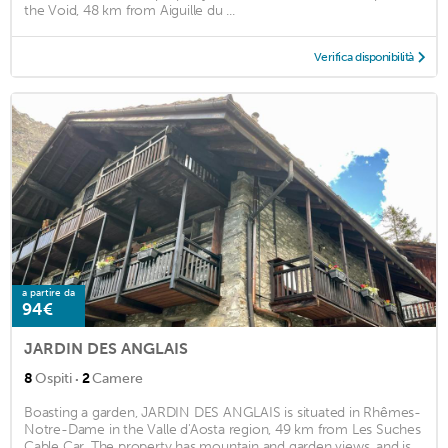
the Void, 48 km from Aiguille du ...
Verifica disponibilità
a partire da
94€
JARDIN DES ANGLAIS
·
8
Ospiti
2
Camere
Boasting a garden, JARDIN DES ANGLAIS is situated in Rhêmes-
Notre-Dame in the Valle d'Aosta region, 49 km from Les Suches
Cable Car. The property has mountain and garden views, and is