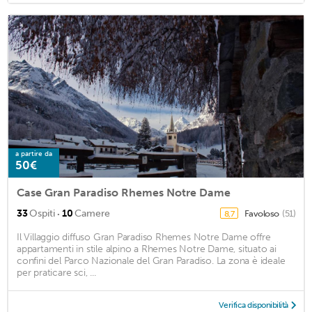
a partire da
50€
Case Gran Paradiso Rhemes Notre Dame
·
33
Ospiti
10
Camere
Favoloso
(51)
8,7
Il Villaggio diffuso Gran Paradiso Rhemes Notre Dame offre
appartamenti in stile alpino a Rhemes Notre Dame, situato ai
confini del Parco Nazionale del Gran Paradiso. La zona è ideale
per praticare sci, ...
Verifica disponibilità