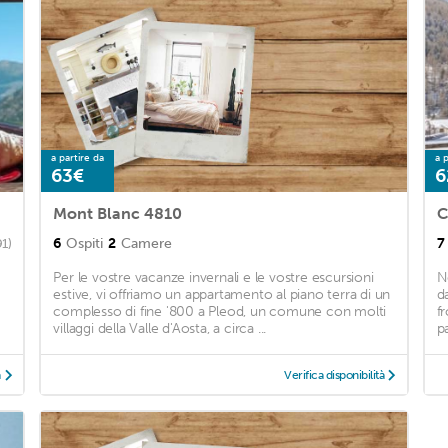
a partire da
a p
63€
6
Mont Blanc 4810
C
6
Ospiti
2
Camere
7
91)
Per le vostre vacanze invernali e le vostre escursioni
N
estive, vi offriamo un appartamento al piano terra di un
d
complesso di fine '800 a Pleod, un comune con molti
f
villaggi della Valle d'Aosta, a circa ...
p
à
Verifica disponibilità