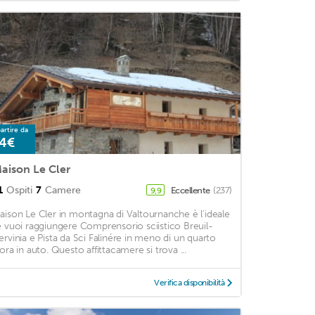
artire da
4€
aison Le Cler
1
Ospiti
7
Camere
Eccellente
(237)
9,9
aison Le Cler in montagna di Valtournanche è l'ideale
e vuoi raggiungere Comprensorio sciistico Breuil-
ervinia e Pista da Sci Falinére in meno di un quarto
'ora in auto. Questo affittacamere si trova ...
Verifica disponibilità