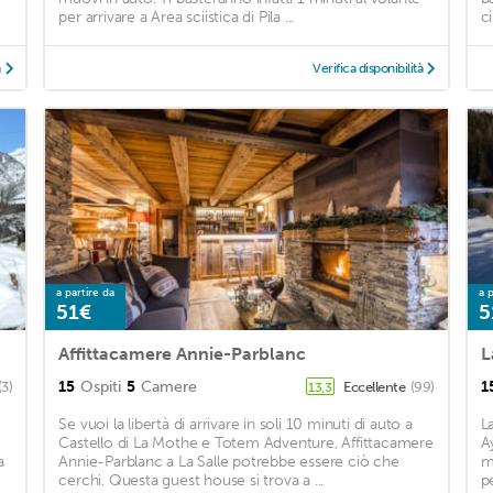
per arrivare a Area sciistica di Pila ...
ci
à
Verifica disponibilità
a partire da
a p
51€
5
Affittacamere Annie-Parblanc
L
15
Ospiti
5
Camere
1
(3)
Eccellente
(99)
13,3
Se vuoi la libertà di arrivare in soli 10 minuti di auto a
L
Castello di La Mothe e Totem Adventure, Affittacamere
A
a
Annie-Parblanc a La Salle potrebbe essere ciò che
m
cerchi. Questa guest house si trova a ...
pe