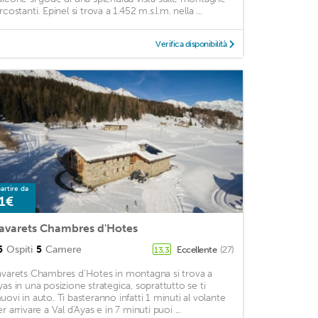
rcostanti. Epinel si trova a 1.452 m.s.l.m. nella ...
Verifica disponibilità
artire da
1€
avarets Chambres d'Hotes
5
Ospiti
5
Camere
Eccellente
(27)
13,3
avarets Chambres d'Hotes in montagna si trova a
yas in una posizione strategica, soprattutto se ti
uovi in auto. Ti basteranno infatti 1 minuti al volante
r arrivare a Val d'Ayas e in 7 minuti puoi ...