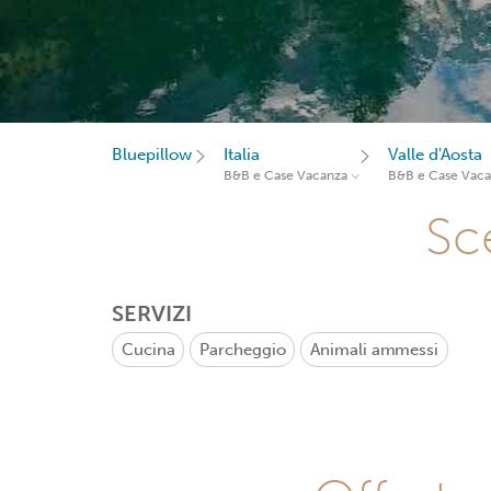
Bluepillow
Italia
Valle d'Aosta
B&B e Case Vacanza
B&B e Case Vac
Sce
SERVIZI
Cucina
Parcheggio
Animali ammessi