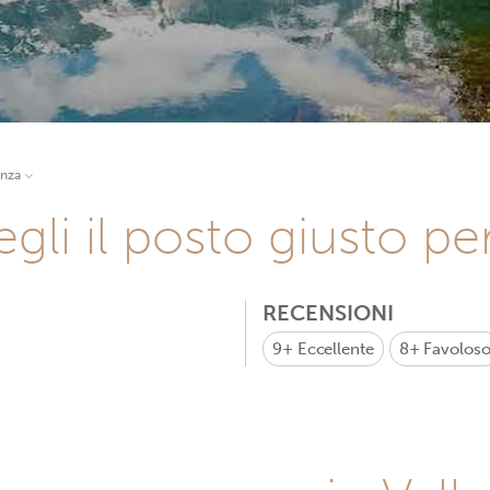
anza
gli il posto giusto pe
RECENSIONI
9+
Eccellente
8+
Favolos