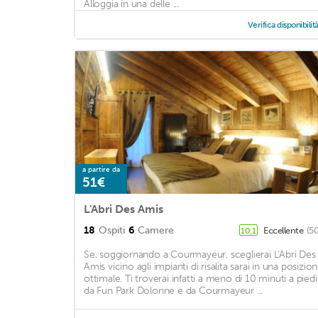
Alloggia in una delle ...
Verifica disponibilit
a partire da
51€
L'Abri Des Amis
18
Ospiti
6
Camere
Eccellente
(5
10,1
Se, soggiornando a Courmayeur, sceglierai L'Abri Des
Amis vicino agli impianti di risalita sarai in una posizio
ottimale. Ti troverai infatti a meno di 10 minuti a piedi
da Fun Park Dolonne e da Courmayeur ...