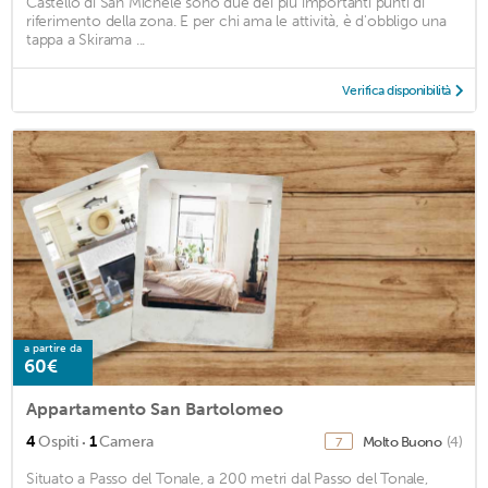
Castello di San Michele sono due dei più importanti punti di
riferimento della zona. E per chi ama le attività, è d'obbligo una
tappa a Skirama ...
Verifica disponibilità
a partire da
60€
Appartamento San Bartolomeo
·
4
Ospiti
1
Camera
Molto Buono
(4)
7
Situato a Passo del Tonale, a 200 metri dal Passo del Tonale,