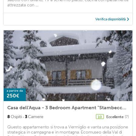
attrezzata con ...
Verifica disponibilità
a partire da
250€
Casa dell'Aqua - 3 Bedroom Apartment "Stambecco" at Passo del Tonale
·
8
Ospiti
3
Camere
Eccellente
(7)
10
Questo appartamento si trova a Vermiglio e vanta una posizione
strategica in campagna e in montagna. Ecomuseo della Val di