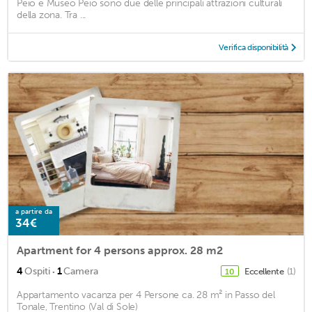
Peio e Museo Peio sono due delle principali attrazioni culturali
della zona. Tra ...
Verifica disponibilità
a partire da
34€
Apartment for 4 persons approx. 28 m2
·
4
Ospiti
1
Camera
Eccellente
(1)
10
Appartamento vacanza per 4 Persone ca. 28 m² in Passo del
Tonale, Trentino (Val di Sole)