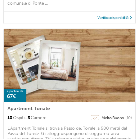
comunale di Ponte ...
Verifica disponibilità
a partire da
67€
Apartment Tonale
·
10
Ospiti
3
Camere
Molto Buono
(10)
7,7
L’Apartment Tonale si trova a Passo del Tonale, a 500 metri dal
Passo del Tonale. Gli alloggi dispongono di soggiorno, area
salotto con divano, TV a schermo piatto, cucina completamente