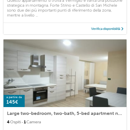
Questo appartamento si trova a Vermiglio e vanta una posizione
strategica in montagna. Forte Strino e Castello di San Michele
sono due dei più importanti punti di riferimento della zona,
mentre a livello ...
Verifica disponibilità
a partire da
145€
Large two-bedroom, two-bath, 5-bed apartment near beach and center.
·
4
Ospiti
1
Camera