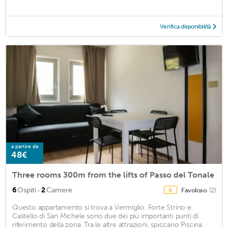
Verifica disponibilità
a partire da
48€
Three rooms 300m from the lifts of Passo del Tonale
·
6
Ospiti
2
Camere
Favoloso
(2)
8
Questo appartamento si trova a Vermiglio. Forte Strino e
Castello di San Michele sono due dei più importanti punti di
riferimento della zona. Tra le altre attrazioni, spiccano Piscina