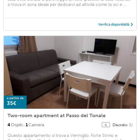
si trova in zona ideale per dedicarvi ad attività come lo sci e ...
Verifica disponibilità
a partire da
35€
Two-room apartment at Passo del Tonale
·
4
Ospiti
1
Camera
Discreto
(1)
6
Questo appartamento si trova a Vermiglio. Forte Strino e