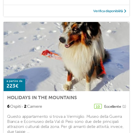
Verifica disponibilità
a partire da
223€
HOLIDAYS IN THE MOUNTAINS
·
6
Ospiti
2
Camere
Eccellente
(1)
10
Questo appartamento si trova a Vermiglio. Museo della Guerra
Bianca e Ecomuseo della Val di Peio sono due delle principali
attrazioni culturali della zona. Per gli amanti delle attività, invece,
due tappe ...