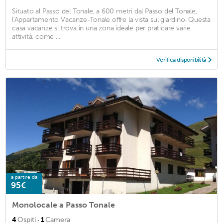
Situato al Passo del Tonale, a 600 metri dal Passo del Tonale,
l'Appartamento Vacanze-Tonale offre la vista sul giardino. Questa
casa vacanze si trova in una zona ideale per praticare varie
attività, come ...
Verifica disponibilità
a partire da
95€
Monolocale a Passo Tonale
·
4
Ospiti
1
Camera