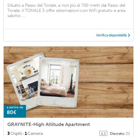
Situato a Passo del Tonale, a non più di 700 metri dal Passo del
Tonale, il TONALE 3 offre sistemazioni con WiFi gratuito e area
salotto. ...
Verifica disponibilità
a partire da
80€
GRAYNITE-High Altitude Apartment
·
3
Ospiti
1
Camera
Discreto
(5)
6,3