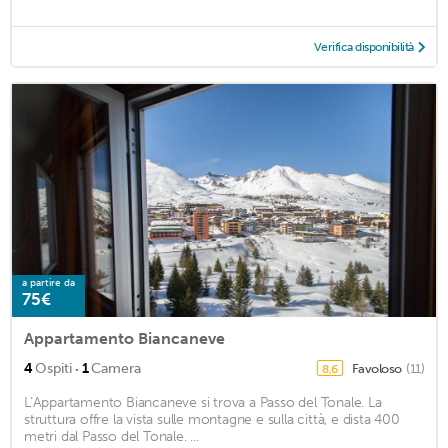
Verifica disponibilità
a partire da
75€
Appartamento Biancaneve
·
4
Ospiti
1
Camera
Favoloso
(11)
8,6
L’Appartamento Biancaneve si trova a Passo del Tonale. La
struttura offre la vista sulle montagne e sulla città, e dista 400
metri dal Passo del Tonale. ...