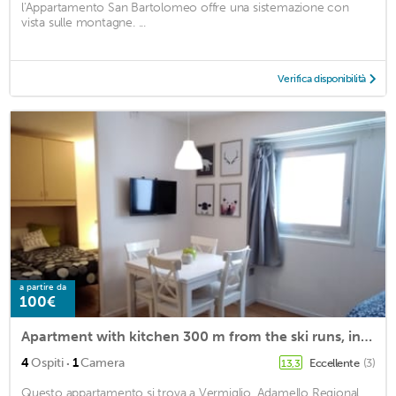
l'Appartamento San Bartolomeo offre una sistemazione con
vista sulle montagne. ...
Verifica disponibilità
a partire da
100€
Apartment with kitchen 300 m from the ski runs, in the Italian Alps
·
4
Ospiti
1
Camera
Eccellente
(3)
13,3
Questo appartamento si trova a Vermiglio. Adamello Regional