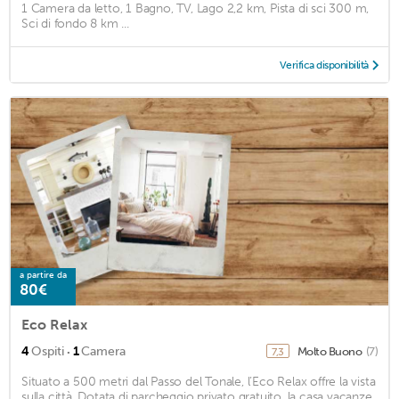
1 Camera da letto, 1 Bagno, TV, Lago 2,2 km, Pista di sci 300 m,
Sci di fondo 8 km ...
Verifica disponibilità
a partire da
80€
Eco Relax
·
4
Ospiti
1
Camera
Molto Buono
(7)
7,3
Situato a 500 metri dal Passo del Tonale, l’Eco Relax offre la vista
sulla città. Dotata di parcheggio privato gratuito, la casa vacanze