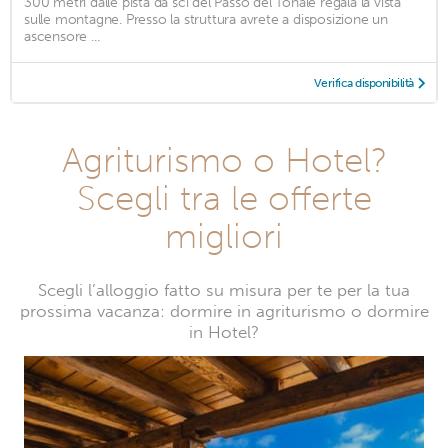
300 metri dalle pista da sci del Passo del Tonale regala la vista
sulle montagne. Presso la struttura avrete a disposizione un
ascensore ...
Verifica disponibilità
Agriturismo o Hotel?
Scegli tra le offerte
migliori
Scegli l’alloggio fatto su misura per te per la tua
prossima vacanza: dormire in agriturismo o dormire
in Hotel?