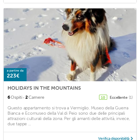
a partire da
223€
HOLIDAYS IN THE MOUNTAINS
·
6
Ospiti
2
Camere
Eccellente
(1)
10
Questo appartamento si trova a Vermiglio. Museo della Guerra
Bianca e Ecomuseo della Val di Peio sono due delle principali
attrazioni culturali della zona. Per gli amanti delle attività, invece,
due tappe ...
Verifica disponibilità