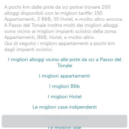
I luoghi d'interesse e cosa
vedere a Passo del Tonale
A Passo del Tonale, i migliori alloggi vicino agli
impianti sciistici si trovano anche vicino ai maggiori
luoghi d'interesse. I punti di interesse da non perdere
sono:
Passo del Tonale
Sacrario militare del Tonale
Parco di Val Sozzine
Biotopo Torbiera del Tonale
Parco dell'Adamello
A pochi km dalle piste da sci potrai trovare 200
alloggi disponibili con le migliori tariffe: 150