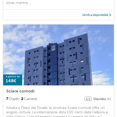
zona, mentre ...
Verifica disponibilità
a partire da
148€
Sciare comodi
·
7
Ospiti
2
Camere
Discreto
(6)
6,9
Situata a Passo del Tonale, la struttura Sciare comodi offre un
angolo cottura. La sistemazione dista 100 metri dalla Valbiolo e
dalla Valena. L’appartamento presenta 2 camere da letto e 1