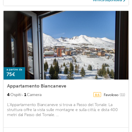
Verifica disponibilità
a partire da
75€
Appartamento Biancaneve
·
4
Ospiti
1
Camera
Favoloso
(11)
8,6
L’Appartamento Biancaneve si trova a Passo del Tonale. La
struttura offre la vista sulle montagne e sulla città, e dista 400
metri dal Passo del Tonale. ...