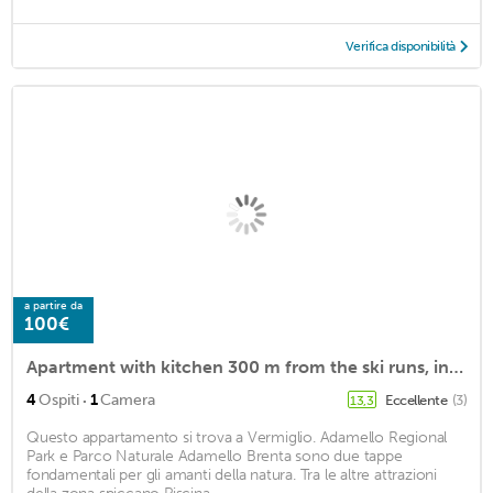
Verifica disponibilità
a partire da
100€
Apartment with kitchen 300 m from the ski runs, in the Italian Alps
·
4
Ospiti
1
Camera
Eccellente
(3)
13,3
Questo appartamento si trova a Vermiglio. Adamello Regional
Park e Parco Naturale Adamello Brenta sono due tappe
fondamentali per gli amanti della natura. Tra le altre attrazioni