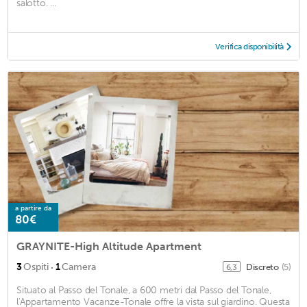
salotto. ...
Verifica disponibilità
a partire da
80€
GRAYNITE-High Altitude Apartment
·
3
Ospiti
1
Camera
Discreto
(5)
6,3
Situato al Passo del Tonale, a 600 metri dal Passo del Tonale,
l'Appartamento Vacanze-Tonale offre la vista sul giardino. Questa