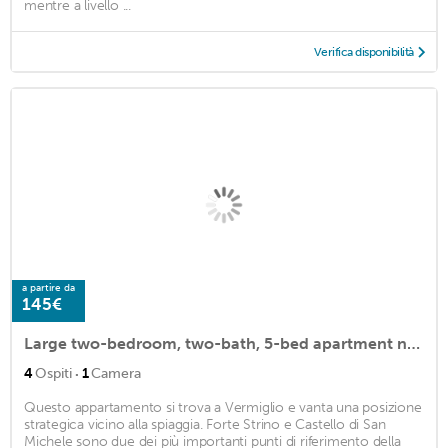
mentre a livello ...
Verifica disponibilità
a partire da
145€
Large two-bedroom, two-bath, 5-bed apartment near beach and center.
·
4
Ospiti
1
Camera
Questo appartamento si trova a Vermiglio e vanta una posizione
strategica vicino alla spiaggia. Forte Strino e Castello di San
Michele sono due dei più importanti punti di riferimento della