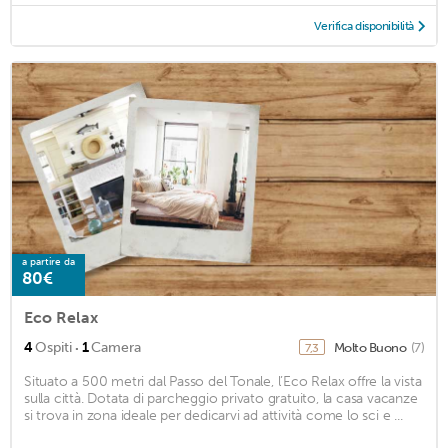
Verifica disponibilità
a partire da
80€
Eco Relax
·
4
Ospiti
1
Camera
Molto Buono
(7)
7,3
Situato a 500 metri dal Passo del Tonale, l’Eco Relax offre la vista
sulla città. Dotata di parcheggio privato gratuito, la casa vacanze
si trova in zona ideale per dedicarvi ad attività come lo sci e ...