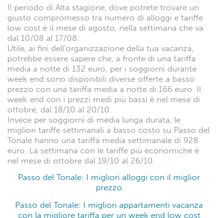
Passo del Tonale: Quanto
costa alloggiare?
Alloggi per vacanze a Passo del Tonale, quanto
costa? In media nella destinazione Passo del Tonale
sarà possibile trovare soluzioni di alloggi ad una
tariffa media di 132 euro a notte.
Il prezzo è la discriminante principale che influenza le
scelte del viaggiatore. Se state cercando un alloggio
a Passo del Tonale, potrebbe essere utile sapere che il
periodo di Bassa stagione dove troverete il maggior
numero di alloggi con i prezzi più convenienti è il
mese di ottobre, soprattutto nella settimana che va
dal 19/10 al 26/10.
Il periodo di Alta stagione, dove potrete trovare un
giusto compromesso tra numero di alloggi e tariffe
low cost è il mese di agosto, nella settimana che va