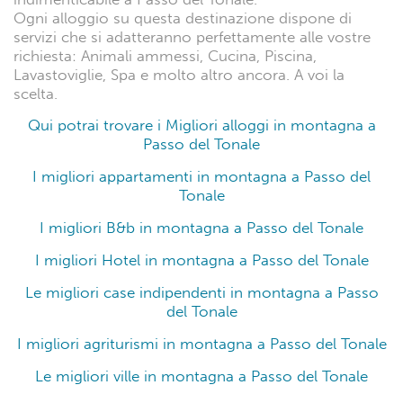
Passo del Tonale è una meta molto apprezzata dai
turisti. Le 9.010 recensioni trascritte per tutti gli
alloggi di questa destinazione ne sono la prova: 348
recensioni con un punteggio 10.0 Eccellente e 3.214
recensioni con punteggio 8.0 Molto buono.
Leggendo queste recensioni potrai scoprire quali
sono i migliori alloggi in montagna, o vicino le piste
da sci, con le migliori recensioni a Passo del Tonale.
Le migliori soluzioni di alloggi disponibili sono
molteplici. Su una totalità di 200 alloggi, si possono
distinguere 150 appartamenti, 55 hotel, 2 b&b, 6 case
indipendenti, 1 ville e molto altro ancora. Tra queste
potrete trovare la soluzione più adatta alle vostre
esigenze e alla migliore tariffa, sia che decidiate di
partire da soli, o per un week end romantico, o con
un gruppo di amici. Il fine ultimo è una vacanza
indimenticabile a Passo del Tonale.
Ogni alloggio su questa destinazione dispone di
servizi che si adatteranno perfettamente alle vostre
richiesta: Animali ammessi, Cucina, Piscina,