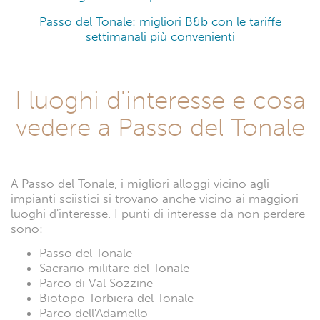
dal 10/08 al 17/08.
Utile, ai fini dell'organizzazione della tua vacanza,
potrebbe essere sapere che, a fronte di una tariffa
media a notte di 132 euro, per i soggiorni durante
week end sono disponibili diverse offerte a basso
prezzo con una tariffa media a notte di 166 euro. Il
week end con i prezzi medi più bassi è nel mese di
ottobre, dal 18/10 al 20/10.
Invece per soggiorni di media lunga durata, le
migliori tariffe settimanali a basso costo su Passo del
Tonale hanno una tariffa media settimanale di 928
euro. La settimana con le tariffe più economiche è
nel mese di ottobre dal 19/10 al 26/10.
Passo del Tonale: I migliori alloggi con il miglior
prezzo
Passo del Tonale: I migliori appartamenti vacanza
con la migliore tariffa per un week end low cost
Passo del Tonale: migliori B&b con le tariffe
settimanali più convenienti