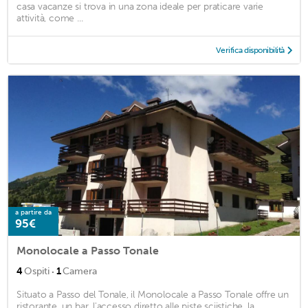
casa vacanze si trova in una zona ideale per praticare varie
attività, come ...
Verifica disponibilità
a partire da
95€
Monolocale a Passo Tonale
·
4
Ospiti
1
Camera
Situato a Passo del Tonale, il Monolocale a Passo Tonale offre un
ristorante, un bar, l'accesso diretto alle piste sciistiche, la