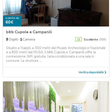
a partire da
60€
b&b Cupole e Campanili
·
3
Ospiti
1
Camera
Eccellente
(369)
13
Situato a Napoli, a 300 metri dal Museo Archeologico Nazionale
e a 800 metri dal MUSA, il b&b Cupole e Campanili offre la
connessione WiFi gratuita, l’aria condizionata e una sala in
comune. La struttura ...
Verifica disponibilità