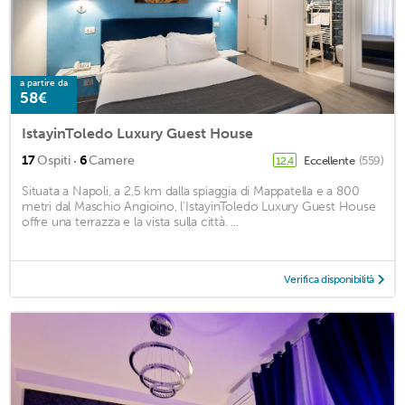
a partire da
58€
IstayinToledo Luxury Guest House
·
17
Ospiti
6
Camere
Eccellente
(559)
12,4
Situata a Napoli, a 2,5 km dalla spiaggia di Mappatella e a 800
metri dal Maschio Angioino, l'IstayinToledo Luxury Guest House
offre una terrazza e la vista sulla città. ...
Verifica disponibilità