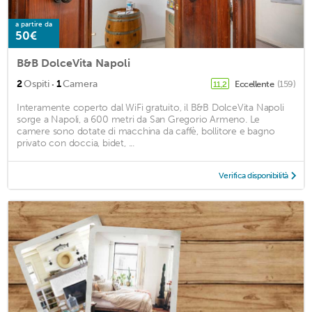
a partire da
50€
B&B DolceVita Napoli
·
2
Ospiti
1
Camera
Eccellente
(159)
11,2
Interamente coperto dal WiFi gratuito, il B&B DolceVita Napoli
sorge a Napoli, a 600 metri da San Gregorio Armeno. Le
camere sono dotate di macchina da caffè, bollitore e bagno
privato con doccia, bidet, ...
Verifica disponibilità