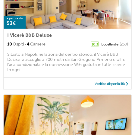
a partire da
53€
I Vicerè B&B Deluxe
·
10
Ospiti
4
Camere
Eccellente
(258)
10,3
Situato a Napoli, nella zona del centro storico, il Vicerè B&B
Deluxe vi accoglie a 700 metri da San Gregorio Armeno e offre
l’aria condizionata e la connessione WiFi gratuita in tutte le aree.
In ogni ...
Verifica disponibilità