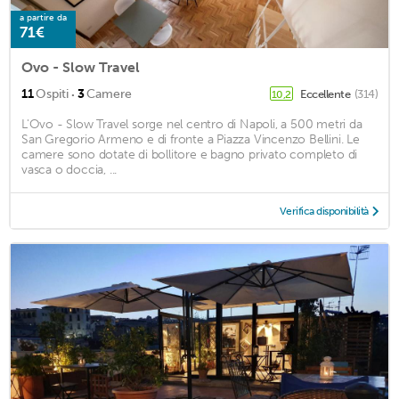
a partire da
71€
Ovo - Slow Travel
·
11
Ospiti
3
Camere
Eccellente
(314)
10,2
L'Ovo - Slow Travel sorge nel centro di Napoli, a 500 metri da
San Gregorio Armeno e di fronte a Piazza Vincenzo Bellini. Le
camere sono dotate di bollitore e bagno privato completo di
vasca o doccia, ...
Verifica disponibilità