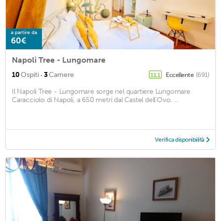
a partire da
60€
Napoli Tree - Lungomare
·
10
Ospiti
3
Camere
Eccellente
(691)
11,1
Il Napoli Tree - Lungomare sorge nel quartiere Lungomare
Caracciolo di Napoli, a 650 metri dal Castel dell'Ovo. ...
Verifica disponibilità