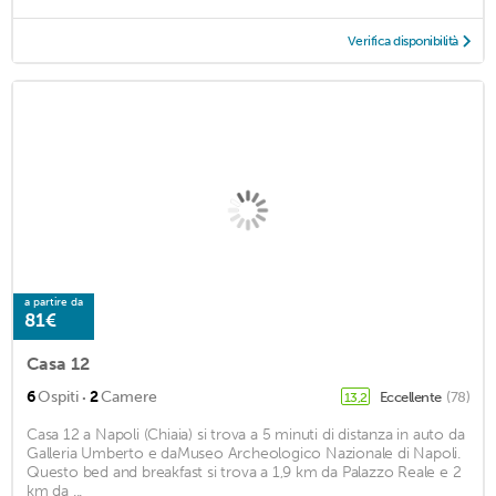
Verifica disponibilità
a partire da
81€
Casa 12
·
6
Ospiti
2
Camere
Eccellente
(78)
13,2
Casa 12 a Napoli (Chiaia) si trova a 5 minuti di distanza in auto da
Galleria Umberto e daMuseo Archeologico Nazionale di Napoli.
Questo bed and breakfast si trova a 1,9 km da Palazzo Reale e 2
km da ...