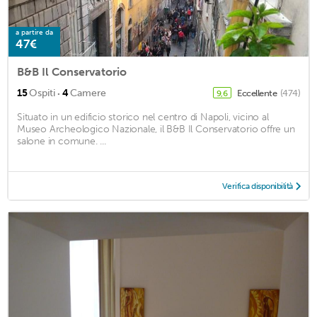
a partire da
47€
B&B Il Conservatorio
·
15
Ospiti
4
Camere
Eccellente
(474)
9,6
Situato in un edificio storico nel centro di Napoli, vicino al
Museo Archeologico Nazionale, il B&B Il Conservatorio offre un
salone in comune. ...
Verifica disponibilità