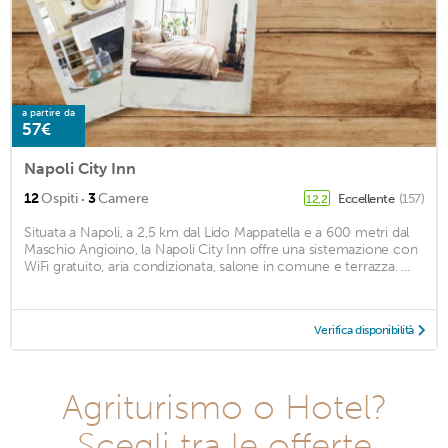
a partire da
57€
Napoli City Inn
·
12
Ospiti
3
Camere
Eccellente
(157)
12,2
Situata a Napoli, a 2,5 km dal Lido Mappatella e a 600 metri dal
Maschio Angioino, la Napoli City Inn offre una sistemazione con
WiFi gratuito, aria condizionata, salone in comune e terrazza. ...
Verifica disponibilità
Agriturismo o Hotel?
Scegli tra le offerte