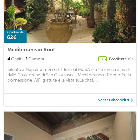
a partire da
62€
Mediterranean Roof
·
4
Ospiti
1
Camera
Eccellente
(9)
13,3
Situato a Napoli, a meno di 1 km dal MUSA e a 16 minuti a piedi
dalle Catacombe di San Gaudioso, il Mediterranean Roof offre la
connessione WiFi gratuita e la vista sulla città. ...
Verifica disponibilità