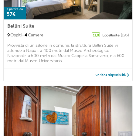
a partire da
57€
Bellini Suite
·
9
Ospiti
4
Camere
Eccellente
(193)
11,8
Provvista di un salone in comune, la struttura Bellini Suite vi
attende a Napoli, a 400 metri dal Museo Archeologico
Nazionale, a 500 metri dal Museo Cappella Sansevero, e a 600
metri dal Museo Universitario ...
Verifica disponibilità