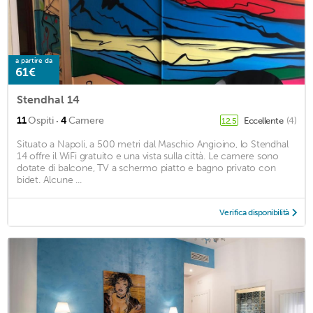
a partire da
61€
Stendhal 14
·
11
Ospiti
4
Camere
Eccellente
(4)
12,5
Situato a Napoli, a 500 metri dal Maschio Angioino, lo Stendhal
14 offre il WiFi gratuito e una vista sulla città. Le camere sono
dotate di balcone, TV a schermo piatto e bagno privato con
bidet. Alcune ...
Verifica disponibilità