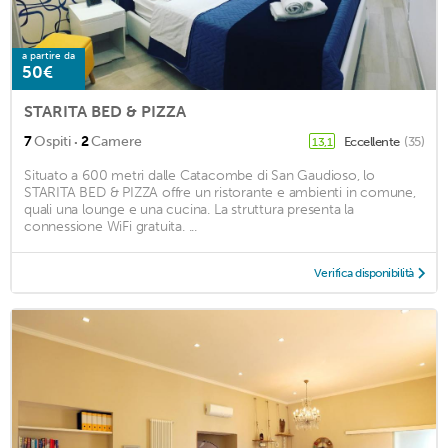
a partire da
50€
STARITA BED & PIZZA
·
7
Ospiti
2
Camere
Eccellente
(35)
13,1
Situato a 600 metri dalle Catacombe di San Gaudioso, lo
STARITA BED & PIZZA offre un ristorante e ambienti in comune,
quali una lounge e una cucina. La struttura presenta la
connessione WiFi gratuita. ...
Verifica disponibilità