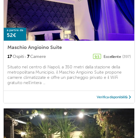
a partire da
52€
Maschio Angioino Suite
·
17
Ospiti
7
Camere
Eccellente
(397)
9,5
Situato nel centro di Napoli, a 350 metri dalla stazione della
metropolitana Municipio, il Maschio Angioino Suite propone
camere climatizzate e offre un parcheggio privato e il WiFi
gratuito nell'intera ...
Verifica disponibilità