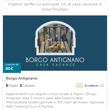
migliori tariffe sui principali siti di case vacanze in
zona Posillipo
a partire da
80€
Borgo Antignano
·
6
Ospiti
2
Camere
Eccellente
(21)
9,5
Appartamento con angolo cottura situato a Napoli, il Borgo
Antignano dista 3 minuti a piedi dalla Stazione della
Metropolitana Quattrogiornate e 700 metri dal Museo Nazionale
della Ceramica Duca di Martina ...