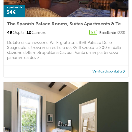
a partire da
54€
The Spanish Palace Rooms, Suites Apartments & Terraces
·
49
Ospiti
12
Camere
Eccellente
(223)
9,8
Dotato di connessione Wi-Fi gratuita, il B&B Palazzo Dello
Spagnuolo si trova in un edificio del XVIII secolo, a 200 m dalla
stazione della metropolitana Cavour. Vanta un'ampia terrazza
panoramica dove ...
Verifica disponibilità