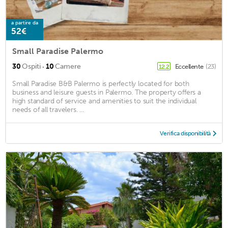
a partire da
52€
Small Paradise Palermo
·
30
Ospiti
10
Camere
Eccellente
(23)
12,2
Small Paradise B&B Palermo is perfectly located for both
business and leisure guests in Palermo. The property offers a
high standard of service and amenities to suit the individual
needs of all travelers. ...
Verifica disponibilità