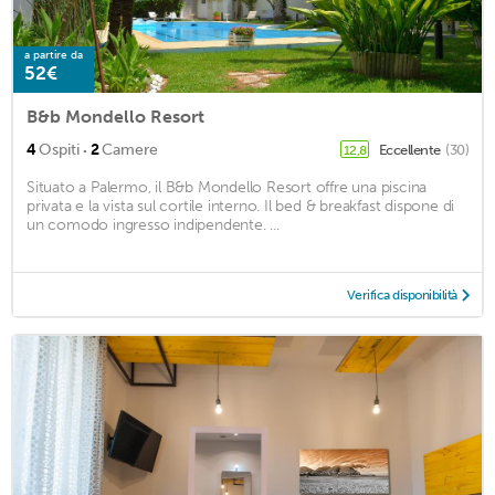
a partire da
52€
B&b Mondello Resort
·
4
Ospiti
2
Camere
Eccellente
(30)
12,8
Situato a Palermo, il B&b Mondello Resort offre una piscina
privata e la vista sul cortile interno. Il bed & breakfast dispone di
un comodo ingresso indipendente. ...
Verifica disponibilità