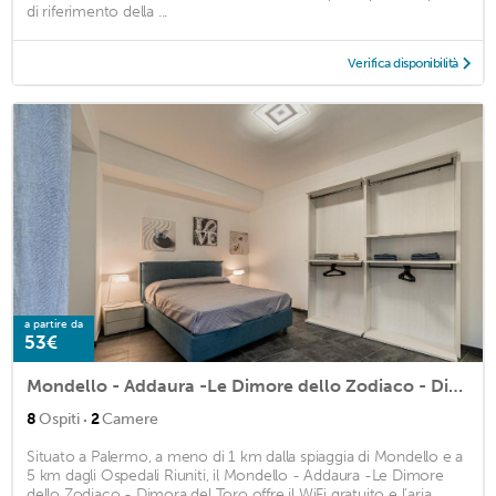
di riferimento della ...
Verifica disponibilità
a partire da
53€
Mondello - Addaura -Le Dimore dello Zodiaco - Dimora del Toro
·
8
Ospiti
2
Camere
Situato a Palermo, a meno di 1 km dalla spiaggia di Mondello e a
5 km dagli Ospedali Riuniti, il Mondello - Addaura -Le Dimore
dello Zodiaco - Dimora del Toro offre il WiFi gratuito e l’aria