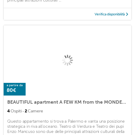
principali attrazioni culturali ...
Verifica disponibilità
a partire da
80€
BEAUTIFUL apartment A FEW KM from the MONDELLO BEACH!
·
4
Ospiti
2
Camere
Questo appartamento si trova a Palermo e vanta una posizione
strategica in riva all'oceano. Teatro di Verdura e Teatro dei pupi
Enzo Mancuso sono due delle principali attrazioni culturali della