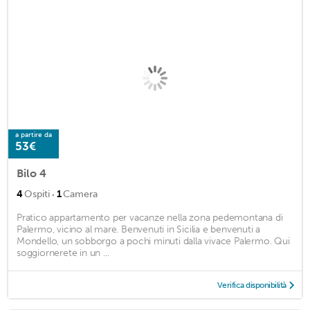
a partire da
53€
Bilo 4
·
4
Ospiti
1
Camera
Pratico appartamento per vacanze nella zona pedemontana di
Palermo, vicino al mare. Benvenuti in Sicilia e benvenuti a
Mondello, un sobborgo a pochi minuti dalla vivace Palermo. Qui
soggiornerete in un ...
Verifica disponibilità