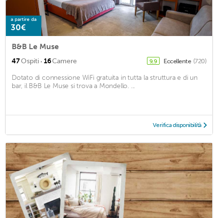
a partire da
30€
B&B Le Muse
·
47
Ospiti
16
Camere
Eccellente
(720)
9,9
Dotato di connessione WiFi gratuita in tutta la struttura e di un
bar, il B&B Le Muse si trova a Mondello. ...
Verifica disponibilità