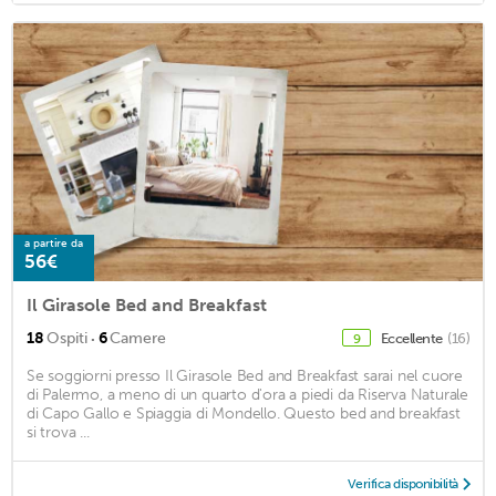
a partire da
56€
Il Girasole Bed and Breakfast
·
18
Ospiti
6
Camere
Eccellente
(16)
9
Se soggiorni presso Il Girasole Bed and Breakfast sarai nel cuore
di Palermo, a meno di un quarto d'ora a piedi da Riserva Naturale
di Capo Gallo e Spiaggia di Mondello. Questo bed and breakfast
si trova ...
Verifica disponibilità