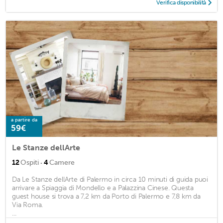
Verifica disponibilità
a partire da
59€
Le Stanze dellArte
·
12
Ospiti
4
Camere
Da Le Stanze dellArte di Palermo in circa 10 minuti di guida puoi
arrivare a Spiaggia di Mondello e a Palazzina Cinese. Questa
guest house si trova a 7,2 km da Porto di Palermo e 7,8 km da
Via Roma.
...