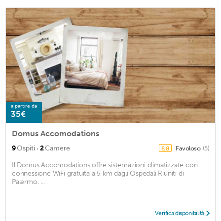
a partire da
35€
Domus Accomodations
·
9
Ospiti
2
Camere
Favoloso
(5)
8,8
Il Domus Accomodations offre sistemazioni climatizzate con
connessione WiFi gratuita a 5 km dagli Ospedali Riuniti di
Palermo. ...
Verifica disponibilità