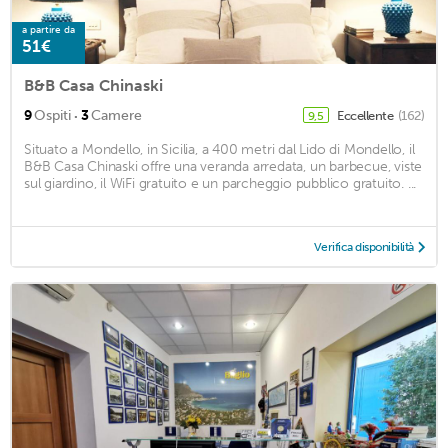
a partire da
51€
B&B Casa Chinaski
·
9
Ospiti
3
Camere
Eccellente
(162)
9,5
Situato a Mondello, in Sicilia, a 400 metri dal Lido di Mondello, il
B&B Casa Chinaski offre una veranda arredata, un barbecue, viste
sul giardino, il WiFi gratuito e un parcheggio pubblico gratuito. ...
Verifica disponibilità