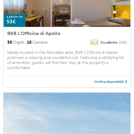
a partire da
53€
B&B L'Officina di Apollo
·
30
Ospiti
10
Camere
Eccellente
(190)
10,6
Ideally located in the Mondello area, B&B L'Officina di Apollo
promises a relaxing and wonderful visit. Featuring a satisfying list
of amenities, guests will find their stay at the property a
comfortable ...
Verifica disponibilità