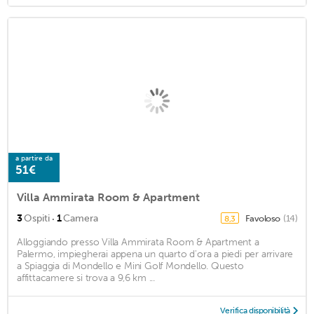
a partire da
51€
Villa Ammirata Room & Apartment
·
3
Ospiti
1
Camera
Favoloso
(14)
8,3
Alloggiando presso Villa Ammirata Room & Apartment a
Palermo, impiegherai appena un quarto d'ora a piedi per arrivare
a Spiaggia di Mondello e Mini Golf Mondello. Questo
affittacamere si trova a 9,6 km ...
Verifica disponibilità