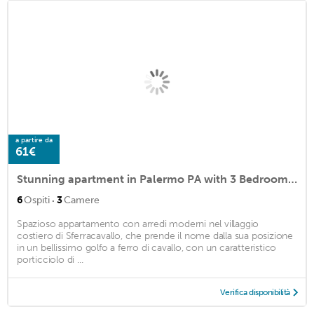
a partire da
61€
Stunning apartment in Palermo PA with 3 Bedrooms and WiFi
·
6
Ospiti
3
Camere
Spazioso appartamento con arredi moderni nel villaggio
costiero di Sferracavallo, che prende il nome dalla sua posizione
in un bellissimo golfo a ferro di cavallo, con un caratteristico
porticciolo di ...
Verifica disponibilità