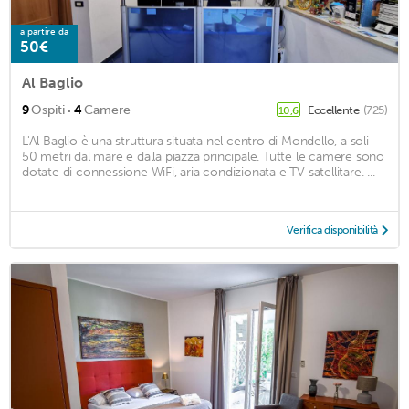
a partire da
50€
Al Baglio
·
9
Ospiti
4
Camere
Eccellente
(725)
10,6
L'Al Baglio è una struttura situata nel centro di Mondello, a soli
50 metri dal mare e dalla piazza principale. Tutte le camere sono
dotate di connessione WiFi, aria condizionata e TV satellitare. ...
Verifica disponibilità