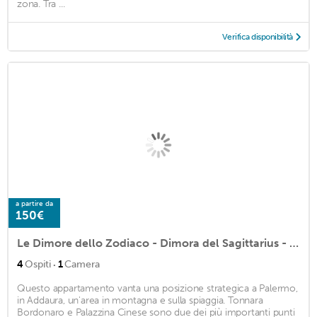
zona. Tra ...
Verifica disponibilità
a partire da
150€
Le Dimore dello Zodiaco - Dimora del Sagittarius - Apartment 4/5 places
·
4
Ospiti
1
Camera
Questo appartamento vanta una posizione strategica a Palermo,
in Addaura, un'area in montagna e sulla spiaggia. Tonnara
Bordonaro e Palazzina Cinese sono due dei più importanti punti