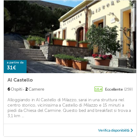
a partire da
31€
Al Castello
·
6
Ospiti
2
Camere
Eccellente
(259)
10,4
Alloggiando in Al Castello di Milazzo, sarai in una struttura nel
centro storico, vicinissima a Castello di Milazzo e 15 minuti a
piedi da Chiesa del Carmine. Questo bed and breakfast si trova a
3,1 km ...
Verifica disponibilità