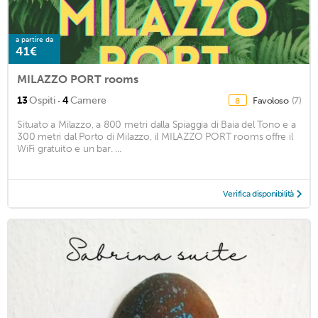
a partire da
41€
MILAZZO PORT rooms
·
13
Ospiti
4
Camere
Favoloso
(7)
8
Situato a Milazzo, a 800 metri dalla Spiaggia di Baia del Tono e a
300 metri dal Porto di Milazzo, il MILAZZO PORT rooms offre il
WiFi gratuito e un bar. ...
Verifica disponibilità