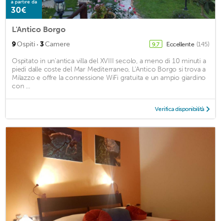
a partire da
30€
L'Antico Borgo
·
9
Ospiti
3
Camere
Eccellente
(145)
9,7
Ospitato in un'antica villa del XVIII secolo, a meno di 10 minuti a
piedi dalle coste del Mar Mediterraneo, L'Antico Borgo si trova a
Milazzo e offre la connessione WiFi gratuita e un ampio giardino
con ...
Verifica disponibilità