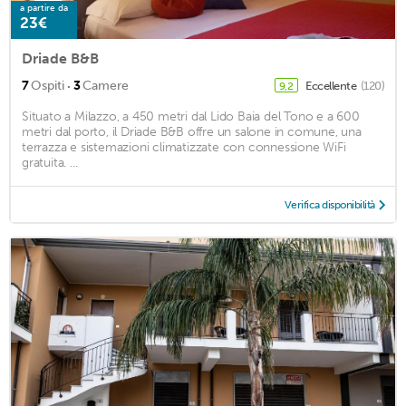
a partire da
23€
Driade B&B
·
7
Ospiti
3
Camere
Eccellente
(120)
9,2
Situato a Milazzo, a 450 metri dal Lido Baia del Tono e a 600
metri dal porto, il Driade B&B offre un salone in comune, una
terrazza e sistemazioni climatizzate con connessione WiFi
gratuita. ...
Verifica disponibilità