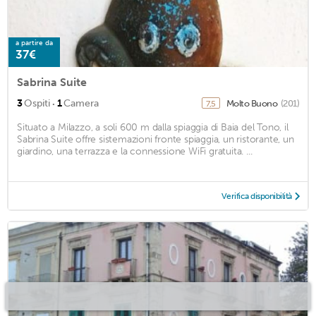
a partire da
37€
Sabrina Suite
·
3
Ospiti
1
Camera
Molto Buono
(201)
7,5
Situato a Milazzo, a soli 600 m dalla spiaggia di Baia del Tono, il
Sabrina Suite offre sistemazioni fronte spiaggia, un ristorante, un
giardino, una terrazza e la connessione WiFi gratuita. ...
Verifica disponibilità