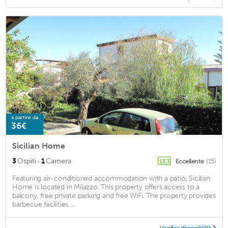
a partire da
36€
Sicilian Home
·
3
Ospiti
1
Camera
Eccellente
(15)
13,3
Featuring air-conditioned accommodation with a patio, Sicilian
Home is located in Milazzo. This property offers access to a
balcony, free private parking and free WiFi. The property provides
barbecue facilities ...
Verifica disponibilità