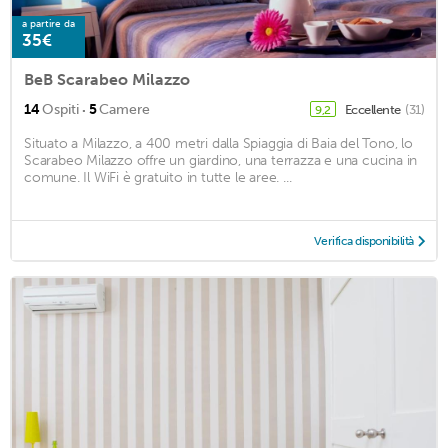
a partire da
35€
BeB Scarabeo Milazzo
·
14
Ospiti
5
Camere
Eccellente
(31)
9,2
Situato a Milazzo, a 400 metri dalla Spiaggia di Baia del Tono, lo
Scarabeo Milazzo offre un giardino, una terrazza e una cucina in
comune. Il WiFi è gratuito in tutte le aree. ...
Verifica disponibilità