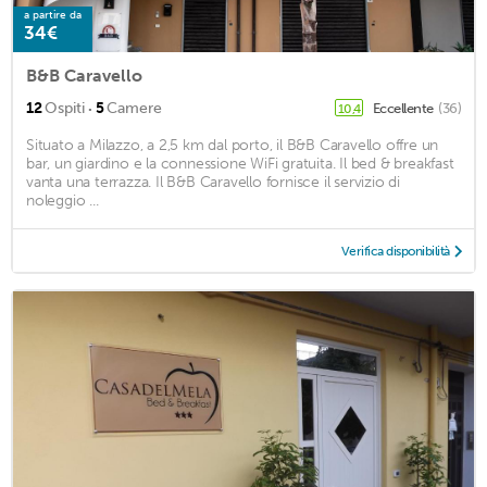
a partire da
34€
B&B Caravello
·
12
Ospiti
5
Camere
Eccellente
(36)
10,4
Situato a Milazzo, a 2,5 km dal porto, il B&B Caravello offre un
bar, un giardino e la connessione WiFi gratuita. Il bed & breakfast
vanta una terrazza. Il B&B Caravello fornisce il servizio di
noleggio ...
Verifica disponibilità