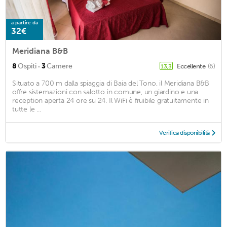
a partire da
32€
Meridiana B&B
·
8
Ospiti
3
Camere
Eccellente
(6)
13,3
Situato a 700 m dalla spiaggia di Baia del Tono, il Meridiana B&B
offre sistemazioni con salotto in comune, un giardino e una
reception aperta 24 ore su 24. Il WiFi è fruibile gratuitamente in
tutte le ...
Verifica disponibilità