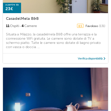
a partire da
23€
CasadelMela B&B
·
11
Ospiti
4
Camere
Favoloso
(131)
8,5
Situata a Milazzo, la casadelmela B&B offre una terrazza e la
connessione WiFi gratuita. Le camere sono dotate di TV a
schermo piatto. Tutte le camere sono dotate di bagno privato
con vasca o doccia. ...
Verifica disponibilità