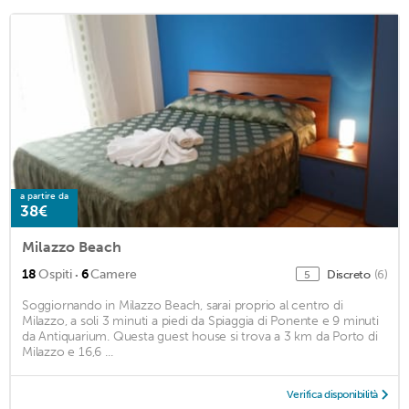
a partire da
38€
Milazzo Beach
·
18
Ospiti
6
Camere
Discreto
(6)
5
Soggiornando in Milazzo Beach, sarai proprio al centro di
Milazzo, a soli 3 minuti a piedi da Spiaggia di Ponente e 9 minuti
da Antiquarium. Questa guest house si trova a 3 km da Porto di
Milazzo e 16,6 ...
Verifica disponibilità