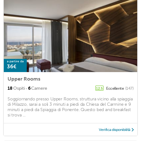
a partire da
36€
Upper Rooms
·
18
Ospiti
6
Camere
Eccellente
(147)
12,5
Soggiornando presso Upper Rooms, struttura vicino alla spiaggia
di Milazzo, sarai a soli 3 minuti a piedi da Chiesa del Carmine e 9
minuti a piedi da Spiaggia di Ponente. Questo bed and breakfast
si trova ...
Verifica disponibilità