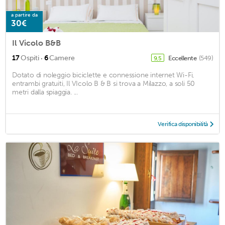
a partire da
30€
Il Vicolo B&B
·
17
Ospiti
6
Camere
Eccellente
(549)
9,5
Dotato di noleggio biciclette e connessione internet Wi-Fi,
entrambi gratuiti, Il VIcolo B & B si trova a Milazzo, a soli 50
metri dalla spiaggia. ...
Verifica disponibilità