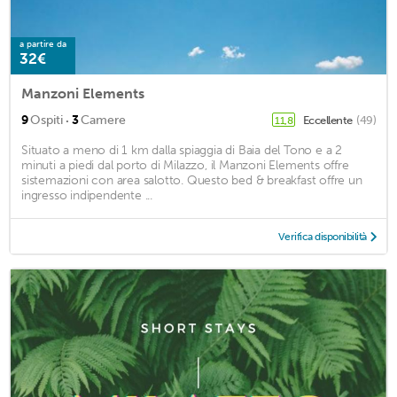
a partire da
32€
Manzoni Elements
·
9
Ospiti
3
Camere
Eccellente
(49)
11,8
Situato a meno di 1 km dalla spiaggia di Baia del Tono e a 2
minuti a piedi dal porto di Milazzo, il Manzoni Elements offre
sistemazioni con area salotto. Questo bed & breakfast offre un
ingresso indipendente ...
Verifica disponibilità