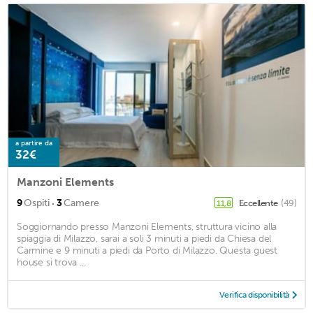
a partire da
32€
Manzoni Elements
·
9
Ospiti
3
Camere
Eccellente
(49)
11,8
Soggiornando presso Manzoni Elements, struttura vicino alla
spiaggia di Milazzo, sarai a soli 3 minuti a piedi da Chiesa del
Carmine e 9 minuti a piedi da Porto di Milazzo. Questa guest
house si trova ...
Verifica disponibilità