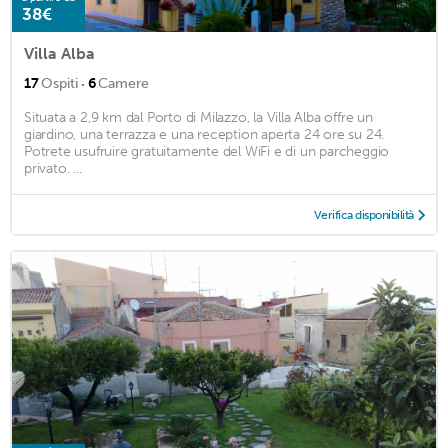
38€
Villa Alba
·
17
Ospiti
6
Camere
Situata a 2,9 km dal Porto di Milazzo, la Villa Alba offre un
giardino, una terrazza e una reception aperta 24 ore su 24.
Potrete usufruire gratuitamente del WiFi e di un parcheggio
privato. ...
Verifica disponibilità