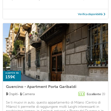
Verifica disponibilità
a partire da
159€
Guercino - Apartment Porta Garibaldi
·
3
Ospiti
1
Camera
Eccellente
(3)
13,3
Se ti muovi in auto, questo appartamento di Milano (Centro di
Milano) ti permette di raggiungere molti luoghi interessanti in
pochissimo tempo: in 4 minuti arriverai a Piazza del Duomo e in