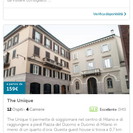
da visitare consigliato. ...
Verifica disponibilità
a partire da
159€
The Unique
·
12
Ospiti
4
Camere
Eccellente
(345)
12,3
The Unique ti permette di soggiornare nel centro di Milano e di
raggiungere a piedi Piazza del Duomo e Duomo di Milano in
meno di un quarto d'ora. Questa guest house si trova a 0,7 km