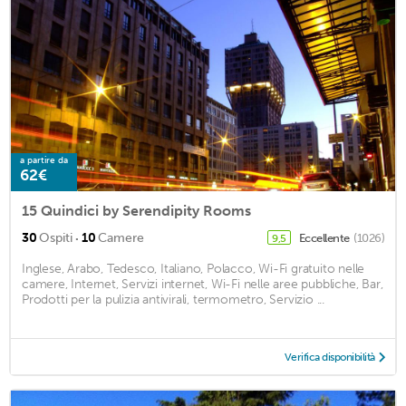
a partire da
62€
15 Quindici by Serendipity Rooms
·
30
Ospiti
10
Camere
Eccellente
(1026)
9,5
Inglese, Arabo, Tedesco, Italiano, Polacco, Wi-Fi gratuito nelle
camere, Internet, Servizi internet, Wi-Fi nelle aree pubbliche, Bar,
Prodotti per la pulizia antivirali, termometro, Servizio ...
Verifica disponibilità