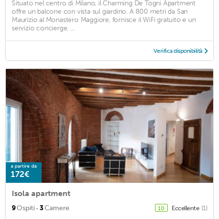
Situato nel centro di Milano, il Charming De Togni Apartment
offre un balcone con vista sul giardino. A 800 metri da San
Maurizio al Monastero Maggiore, fornisce il WiFi gratuito e un
servizio concierge. ...
Verifica disponibilità
a partire da
172€
Isola apartment
·
9
Ospiti
3
Camere
Eccellente
(1)
10