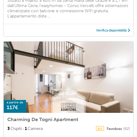
Situato a Milano, a 600 m da Santa Maria delle Grazie e a 1,7 km
dall'Ultima Cena, l'easyhomes - Corso Vercelli offre sistemazioni
climatizzate con balcone e connessione WiFi gratuita.
L'appartamento dista ...
Verifica disponibilità
a partire da
117€
Charming De Togni Apartment
·
3
Ospiti
1
Camera
Favoloso
(62)
8,5