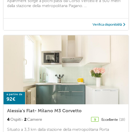
Apartment sorge a pochi passi da Corso Vercelli e a 500 metri
dalla stazione della metropolitana Pagano. ...
Verifica disponibilità
a partire da
92€
Alessia's Flat- Milano M3 Corvetto
·
4
Ospiti
2
Camere
Eccellente
(18)
9
Situato a 3,3 km dalla stazione della metropolitana Porta