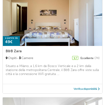
a partire da
49€
B&B Zara
·
9
Ospiti
3
Camere
Eccellente
(74)
9,7
Situato a Milano, a 1,6 km da Bosco Verticale e a 2 km dalla
stazione della metropolitana Centrale, il B&B Zara offre viste sulla
città e la connessione WiFi gratuita. ...
Verifica disponibilità