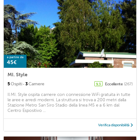
a partire da
45€
MI. Style
·
5
Ospiti
3
Camere
Eccellente
(267)
9,3
Il MI. Style ospita camere con connessione WiFi gratuita in tutte
le aree e arredi moderni. La struttura si trova a 200 metri dalla
Stazione Metro San Siro Stadio della linea M5 e a 6 km dal
Centro Espositivo ...
Verifica disponibilità