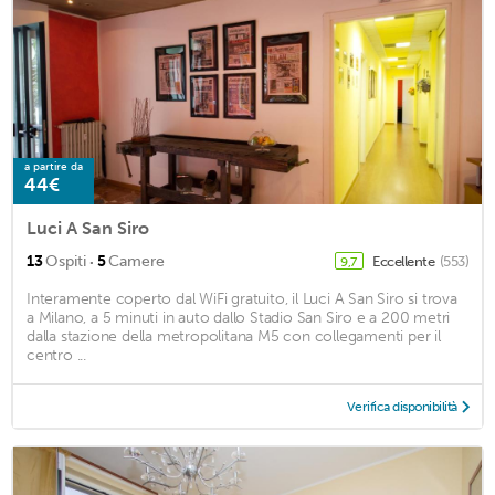
a partire da
44€
Luci A San Siro
·
13
Ospiti
5
Camere
Eccellente
(553)
9,7
Interamente coperto dal WiFi gratuito, il Luci A San Siro si trova
a Milano, a 5 minuti in auto dallo Stadio San Siro e a 200 metri
dalla stazione della metropolitana M5 con collegamenti per il
centro ...
Verifica disponibilità