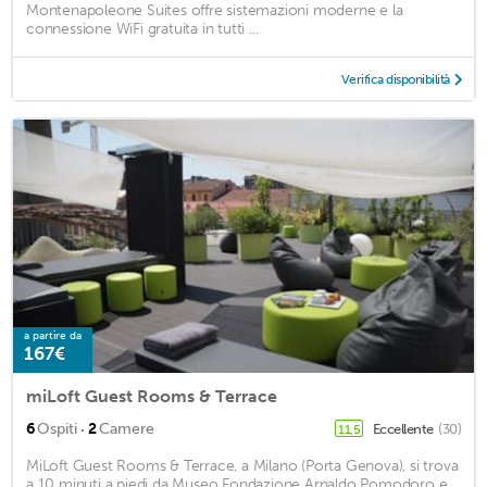
Montenapoleone Suites offre sistemazioni moderne e la
connessione WiFi gratuita in tutti ...
Verifica disponibilità
a partire da
167€
miLoft Guest Rooms & Terrace
·
6
Ospiti
2
Camere
Eccellente
(30)
11,5
MiLoft Guest Rooms & Terrace, a Milano (Porta Genova), si trova
a 10 minuti a piedi da Museo Fondazione Arnaldo Pomodoro e