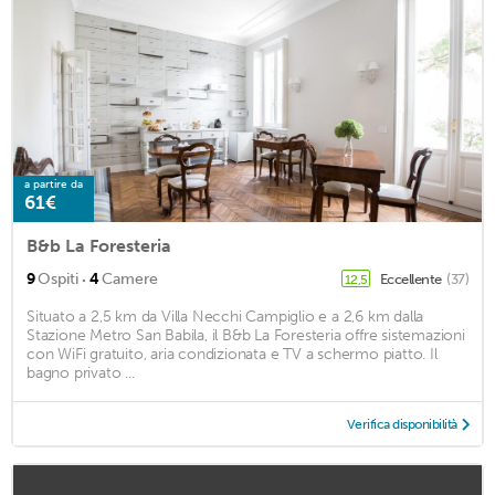
a partire da
61€
B&b La Foresteria
·
9
Ospiti
4
Camere
Eccellente
(37)
12,5
Situato a 2,5 km da Villa Necchi Campiglio e a 2,6 km dalla
Stazione Metro San Babila, il B&b La Foresteria offre sistemazioni
con WiFi gratuito, aria condizionata e TV a schermo piatto. Il
bagno privato ...
Verifica disponibilità