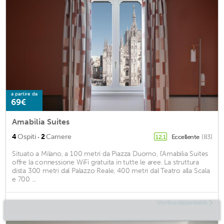
a partire da
69€
Amabilia Suites
·
4
Ospiti
2
Camere
Eccellente
(83)
12,1
Situato a Milano, a 100 metri da Piazza Duomo, l'Amabilia Suites
offre la connessione WiFi gratuita in tutte le aree. La struttura
dista 300 metri dal Palazzo Reale, 400 metri dal Teatro alla Scala
e 700 ...
Verifica disponibilità