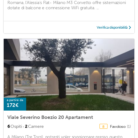
Romana, l'Alessia's Flat- Milano M3 Corvetto offre sistemazioni
dotate di balcone e connessione WiFi gratuita. ...
Verifica disponibilità
a partire da
172€
Viale Severino Boezio 20 Apartament
·
6
Ospiti
2
Camere
Favoloso
(1)
8
A Milano (Tre Torri), potresti voler soggiornare presso questo