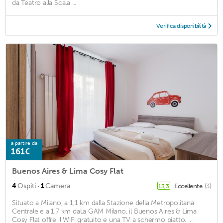
da Teatro alla Scala ...
Verifica disponibilità
a partire da
161€
Buenos Aires & Lima Cosy Flat
·
4
Ospiti
1
Camera
Eccellente
(3)
13,3
Situato a Milano, a 1,1 km dalla Stazione della Metropolitana
Centrale e a 1,7 km dalla GAM Milano, il Buenos Aires & Lima
Cosy Flat offre il WiFi gratuito e una TV a schermo piatto. ...