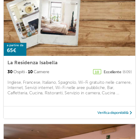
a partire da
65€
La Residenza Isabella
·
30
Ospiti
10
Camere
Eccellente
(609)
10
Inglese, Francese, Italiano, Spagnolo, Wi-Fi gratuito nelle camere,
Internet, Servizi internet, Wi-Fi nelle aree pubbliche, Bar,
Caffetteria, Cucina, Ristoranti, Servizio in camera, Cucina ...
Verifica disponibilità