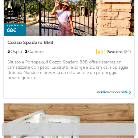
a partire da
68€
Cozzo Spadaro B&B
·
5
Ospiti
2
Camere
Favoloso
(84)
8,9
Situato a Portopalo, il Cozzo Spadaro B&B offre sistemazioni
climatizzate con patio. La struttura sorge a 2,1 km dalla Spiaggia
di Scalo Mandrie e presenta un ristorante e un parcheggio
privato gratuito. ...
Verifica disponibilità