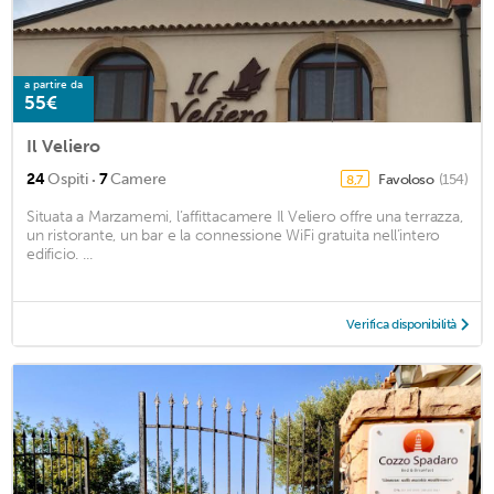
a partire da
55€
Il Veliero
·
24
Ospiti
7
Camere
Favoloso
(154)
8,7
Situata a Marzamemi, l’affittacamere Il Veliero offre una terrazza,
un ristorante, un bar e la connessione WiFi gratuita nell’intero
edificio. ...
Verifica disponibilità