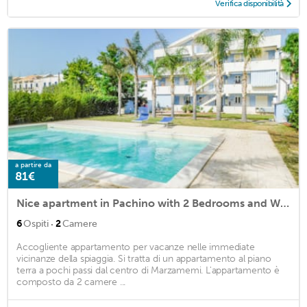
Verifica disponibilità
a partire da
81€
Nice apartment in Pachino with 2 Bedrooms and WiFi
·
6
Ospiti
2
Camere
Accogliente appartamento per vacanze nelle immediate
vicinanze della spiaggia. Si tratta di un appartamento al piano
terra a pochi passi dal centro di Marzamemi. L'appartamento è
composto da 2 camere ...