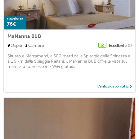
a partire da
76€
MaNanna B&B
·
9
Ospiti
3
Camere
Eccellente
(1)
10
Situato a Marzamemi, a 500 metri dalla Spiaggia della Spinazza e
a 1,6 km dalla Spiaggia Reitani, il MaNanna B&B offre la vista sul
mare e la connessione WiFi gratuita. ...
Verifica disponibilità