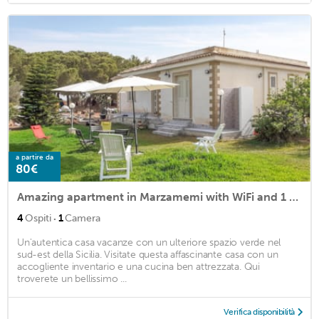
a partire da
80€
Amazing apartment in Marzamemi with WiFi and 1 Bedrooms
·
4
Ospiti
1
Camera
Un'autentica casa vacanze con un ulteriore spazio verde nel
sud-est della Sicilia. Visitate questa affascinante casa con un
accogliente inventario e una cucina ben attrezzata. Qui
troverete un bellissimo ...
Verifica disponibilità