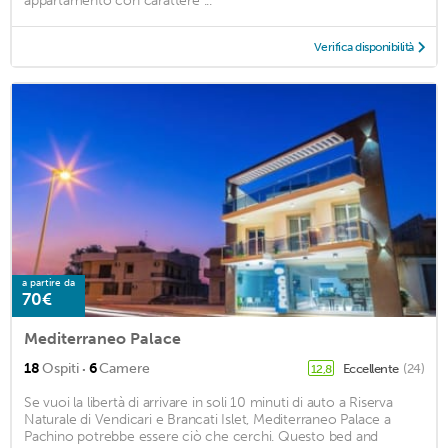
appartamento con carattere ...
Verifica disponibilità
a partire da
70€
Mediterraneo Palace
·
18
Ospiti
6
Camere
Eccellente
(24)
12,8
Se vuoi la libertà di arrivare in soli 10 minuti di auto a Riserva
Naturale di Vendicari e Brancati Islet, Mediterraneo Palace a
Pachino potrebbe essere ciò che cerchi. Questo bed and