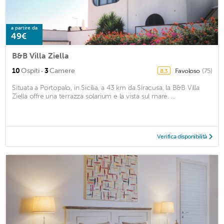
a partire da
49€
B&B Villa Ziella
·
10
Ospiti
3
Camere
Favoloso
(75)
8,3
Situata a Portopalo, in Sicilia, a 43 km da Siracusa, la B&B Villa
Ziella offre una terrazza solarium e la vista sul mare. ...
Verifica disponibilità