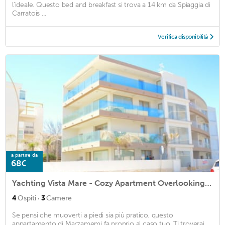
l'ideale. Questo bed and breakfast si trova a 14 km da Spiaggia di
Carratois ...
Verifica disponibilità
a partire da
68€
Yachting Vista Mare - Cozy Apartment Overlooking the sea
·
4
Ospiti
3
Camere
Se pensi che muoverti a piedi sia più pratico, questo
appartamento di Marzamemi fa proprio al caso tuo. Ti troverai