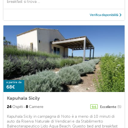
breakfast si trova ...
Verifica disponibilità
a partire da
68€
Kapuhala Sicily
·
24
Ospiti
8
Camere
Eccellente
(5)
9,6
Kapuhala Sicily in campagna di Noto è a meno di 10 minuti di
auto da Riserva Naturale di Vendicari e da Stabilimento
Balneoterapeutico Lido Agua Beach. Questo bed and breakfast