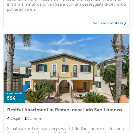
infatti a 1 minuti da Ionian Sea e con una passeggiata di 14 minuti
potrai arrivare a ...
Verifica disponibilità
a partire da
68€
Restful Apartment in Reitani near Lido San Lorenzo Beach
·
4
Ospiti
2
Camere
Situato a San Lorenzo, nei pressi di Lido San Lorenzo, il Relaxing