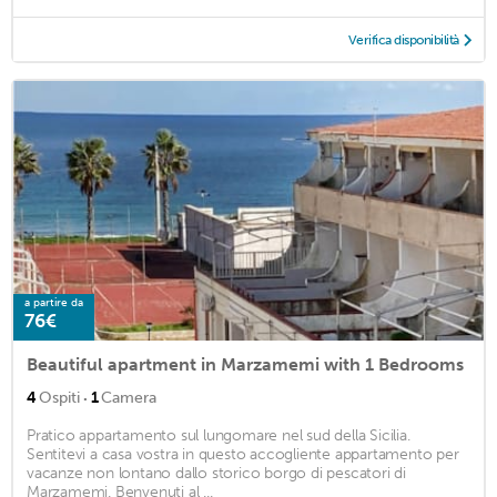
Verifica disponibilità
a partire da
76€
Beautiful apartment in Marzamemi with 1 Bedrooms
·
4
Ospiti
1
Camera
Pratico appartamento sul lungomare nel sud della Sicilia.
Sentitevi a casa vostra in questo accogliente appartamento per
vacanze non lontano dallo storico borgo di pescatori di
Marzamemi. Benvenuti al ...