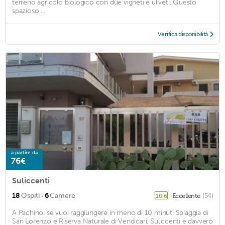
terreno agricolo biologico con due vigneti e uliveti. Questo
spazioso ...
Verifica disponibilità
a partire da
76€
Suliccenti
·
18
Ospiti
6
Camere
Eccellente
(54)
10,6
A Pachino, se vuoi raggiungere in meno di 10 minuti Spiaggia di
San Lorenzo e Riserva Naturale di Vendicari, Suliccenti è davvero