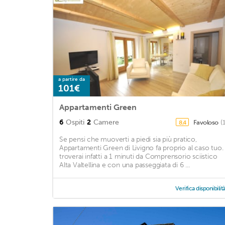
a partire da
101€
Appartamenti Green
6
Ospiti
2
Camere
Favoloso
(
8,4
Se pensi che muoverti a piedi sia più pratico,
Appartamenti Green di Livigno fa proprio al caso tuo. 
troverai infatti a 1 minuti da Comprensorio sciistico
Alta Valtellina e con una passeggiata di 6 ...
Verifica disponibilit