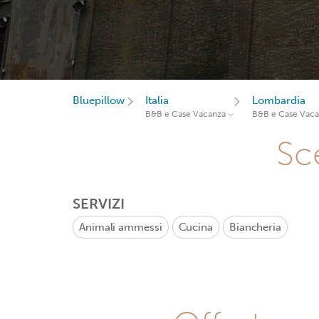
Bluepillow
Italia
Lombardia
B&B e Case Vacanza
B&B e Case Vac
Sce
SERVIZI
Animali ammessi
Cucina
Biancheria