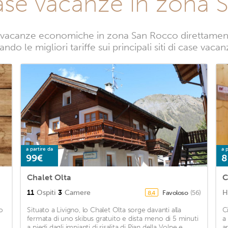
ase vacanze in zona
 vacanze economiche in zona San Rocco direttamente 
ndo le migliori tariffe sui principali siti di case va
a partire da
a p
99€
8
Chalet Olta
C
11
Ospiti
3
Camere
H
Favoloso
(56)
8,4
o
Situato a Livigno, lo Chalet Olta sorge davanti alla
C
fermata di uno skibus gratuito e dista meno di 5 minuti
a
a piedi dagli impianti di risalita di Pian della Volpe e
a