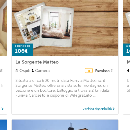
a partire da
a p
106€
1
La Sorgente Matteo
M
4
Ospiti
1
Camera
4
18)
Favoloso
(1)
8
Situato a circa 500 metri dalla Funivia Mottolino, il
I
Ti
Sorgente Matteo offre una vista sulle montagne, un
a
balcone e un bollitore. L'alloggio si trova a 2 km dalla
St
Funivia Carosello e dispone di WiFi gratuito ...
à
Verifica disponibilità