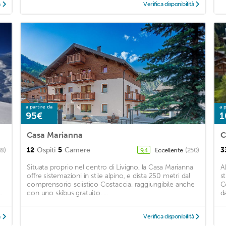
à
Verifica disponibilità
a partire da
a p
95€
1
Casa Marianna
C
12
Ospiti
5
Camere
3
28)
Eccellente
(250)
9,4
Situata proprio nel centro di Livigno, la Casa Marianna
A
offre sistemazioni in stile alpino, e dista 250 metri dal
st
comprensorio sciistico Costaccia, raggiungibile anche
C
.
con uno skibus gratuito. ...
d
à
Verifica disponibilità