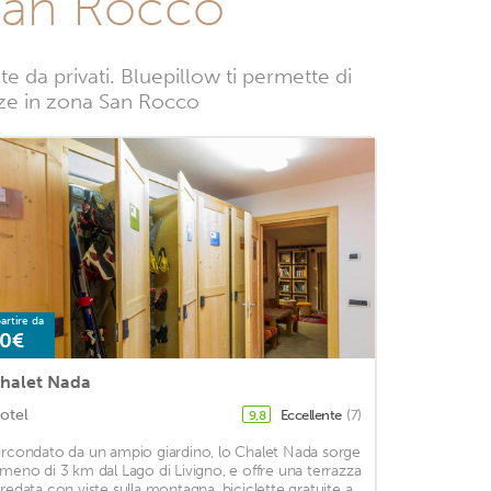
 San Rocco
da privati. Bluepillow ti permette di
canze in zona San Rocco
artire da
0€
halet Nada
otel
Eccellente
(7)
9,8
ircondato da un ampio giardino, lo Chalet Nada sorge
 meno di 3 km dal Lago di Livigno, e offre una terrazza
rredata con viste sulla montagna, biciclette gratuite a