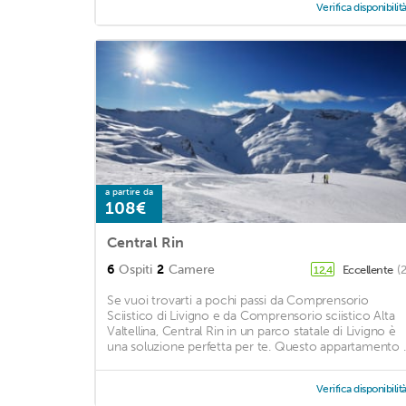
Verifica disponibilit
a partire da
108€
Central Rin
6
Ospiti
2
Camere
Eccellente
(
12,4
Se vuoi trovarti a pochi passi da Comprensorio
Sciistico di Livigno e da Comprensorio sciistico Alta
Valtellina, Central Rin in un parco statale di Livigno è
una soluzione perfetta per te. Questo appartamento ..
Verifica disponibilit