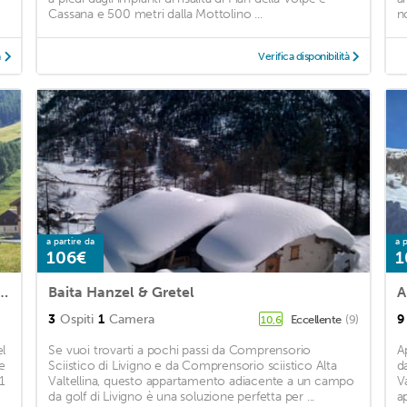
Cassana e 500 metri dalla Mottolino ...
n
à
Verifica disponibilità
a partire da
a p
106€
1
in Livigno with 2 Bedrooms and WiFi
Baita Hanzel & Gretel
A
3
Ospiti
1
Camera
9
Eccellente
(9)
10,6
l
Se vuoi trovarti a pochi passi da Comprensorio
A
e
Sciistico di Livigno e da Comprensorio sciistico Alta
d
1
Valtellina, questo appartamento adiacente a un campo
V
da golf di Livigno è una soluzione perfetta per ...
a