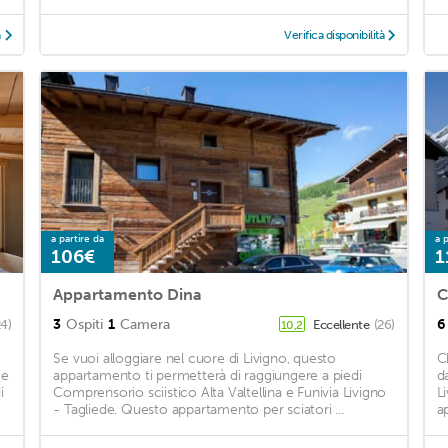
à
Verifica disponibilità
a partire da
a p
106€
1
Appartamento Dina
C
3
Ospiti
1
Camera
6
24)
Eccellente
(26)
10,2
Se vuoi alloggiare nel cuore di Livigno, questo
C
 e
appartamento ti permetterà di raggiungere a piedi
d
i
Comprensorio sciistico Alta Valtellina e Funivia Livigno
L
- Tagliede. Questo appartamento per sciatori ...
a