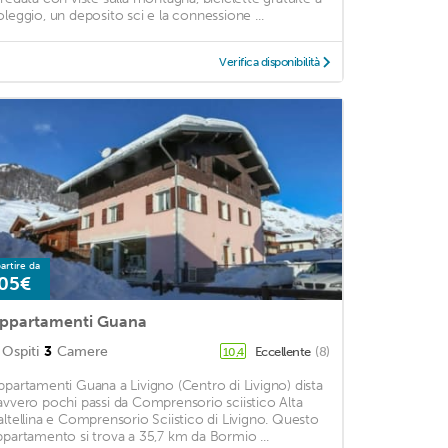
oleggio, un deposito sci e la connessione ...
Verifica disponibilità
artire da
05€
ppartamenti Guana
Ospiti
3
Camere
Eccellente
(8)
10,4
ppartamenti Guana a Livigno (Centro di Livigno) dista
avvero pochi passi da Comprensorio sciistico Alta
altellina e Comprensorio Sciistico di Livigno. Questo
ppartamento si trova a 35,7 km da Bormio ...