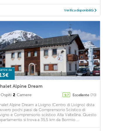
Verifica disponibilità
artire da
13€
halet Alpine Dream
Ospiti
2
Camere
Eccellente
(70)
9,7
halet Alpine Dream a Livigno (Centro di Livigno) dista
avvero pochi passi da Comprensorio Sciistico di
ivigno e Comprensorio sciistico Alta Valtellina. Questo
ppartamento si trova a 35,5 km da Bormio ...