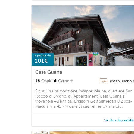
a partire da
101€
Casa Guana
16
Ospiti
4
Camere
Molto Buono
7,4
Situati in una posizione incantevole nel quartiere San
Rocco di Livigno, gli Appartamenti Casa Guana si
trovano a 40 km dall’Engadin Golf Samedan & Zuoz-
Madulain, a 41 km dalla Stazione Ferroviaria di ...
Verifica disponibilit