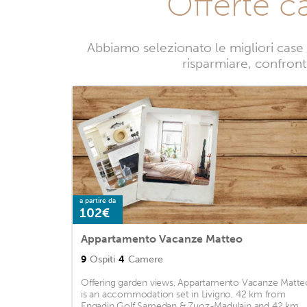
Offerte c
Abbiamo selezionato le migliori case
risparmiare, confronta
a partire da
102€
Appartamento Vacanze Matteo
9
Ospiti
4
Camere
Offering garden views, Appartamento Vacanze Matte
is an accommodation set in Livigno, 42 km from
Engadin Golf Samedan & Zuoz-Madulain and 42 km