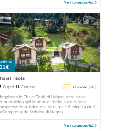
Verifica disponibilità
artire da
01€
halet Teola
3
Ospiti
11
Camere
Favoloso
(210)
8,7
lloggiando in Chalet Teola di Livigno, sarai in una
ruttura vicino agli impianti di risalita, vicinissima a
omprensorio sciistico Alta Valtellina e 6 minuti a piedi
a Comprensorio Sciistico di Livigno. ...
Verifica disponibilità