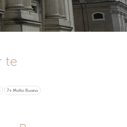
r te
o
7+
Molto Buono