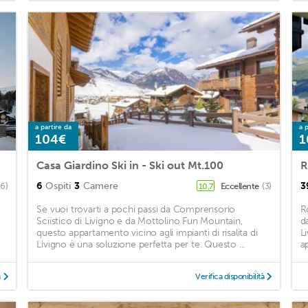
a partire da
a p
104€
1
Casa Giardino Ski in - Ski out Mt.100
R
6
Ospiti
3
Camere
3
(6)
Eccellente
(3)
10,7
Se vuoi trovarti a pochi passi da Comprensorio
R
Sciistico di Livigno e da Mottolino Fun Mountain,
d
questo appartamento vicino agli impianti di risalita di
L
Livigno è una soluzione perfetta per te. Questo ...
a
à
Verifica disponibilità