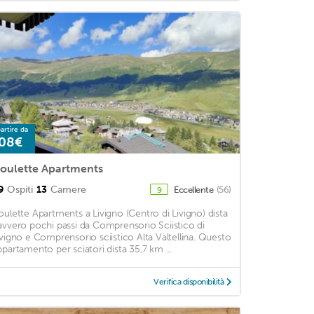
artire da
08€
oulette Apartments
9
Ospiti
13
Camere
Eccellente
(56)
9
oulette Apartments a Livigno (Centro di Livigno) dista
avvero pochi passi da Comprensorio Sciistico di
ivigno e Comprensorio sciistico Alta Valtellina. Questo
ppartamento per sciatori dista 35,7 km ...
Verifica disponibilità