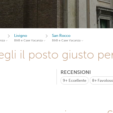
Livigno
San Rocco
anza
B&B e Case Vacanza
B&B e Case Vacanza
gli il posto giusto pe
RECENSIONI
9+
Eccellente
8+
Favolos