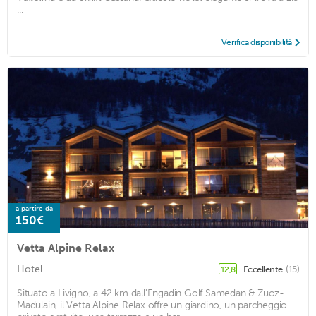
...
Verifica disponibilità
a partire da
150€
Vetta Alpine Relax
Hotel
Eccellente
(15)
12,8
Situato a Livigno, a 42 km dall'Engadin Golf Samedan & Zuoz-
Madulain, il Vetta Alpine Relax offre un giardino, un parcheggio