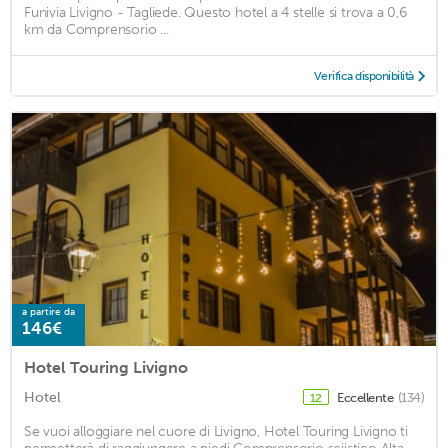
Funivia Livigno - Tagliede. Questo hotel a 4 stelle si trova a 0,6
km da Comprensorio ...
Verifica disponibilità
a partire da
146€
Hotel Touring Livigno
Hotel
Eccellente
(134)
12
Se vuoi alloggiare nel cuore di Livigno, Hotel Touring Livigno ti