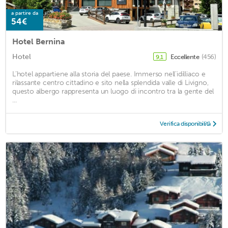
a partire da
54€
Hotel Bernina
Hotel
Eccellente
(456)
9,1
L’hotel appartiene alla storia del paese. Immerso nell’idilliaco e
rilassante centro cittadino e sito nella splendida valle di Livigno,
questo albergo rappresenta un luogo di incontro tra la gente del
...
Verifica disponibilità