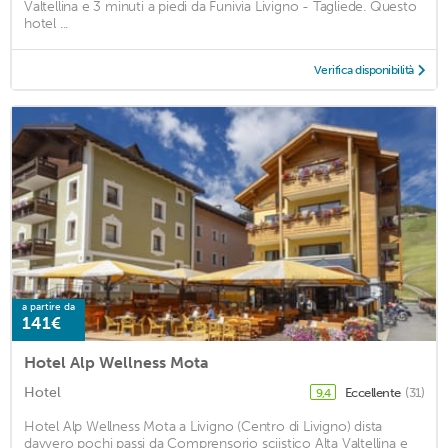
Valtellina e 3 minuti a piedi da Funivia Livigno - Tagliede. Questo
hotel ...
Verifica disponibilità
a partire da
141€
Hotel Alp Wellness Mota
Hotel
Eccellente
(31)
9,4
Hotel Alp Wellness Mota a Livigno (Centro di Livigno) dista
davvero pochi passi da Comprensorio sciistico Alta Valtellina e