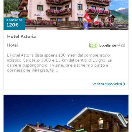
a partire da
120€
Hotel Astoria
Hotel
Eccellente
(421)
10,6
L'Hotel Astoria dista appena 100 metri dal comprensorio
sciistico Carosello 3000 e 1,5 km dal centro di Livigno. Le
camere dispongono di TV satellitare a schermo piatto e
connessione WiFi gratuita. ...
Verifica disponibilità