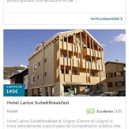
privato gratuito, una terrazza e un bar. ...
Verifica disponibilità
a partire da
145€
Hotel Larice Suite&Breakfast
Hotel
Eccellente
(320)
10,3
Hotel Larice Suite&Breakfast di Livigno (Centro di Livigno) si
trova letteralmente a pochi passi da Comprensorio sciistico Alta