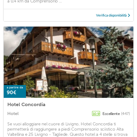
a 0,4 km da Comprensorio ...
Verifica disponibilità
a partire da
90€
Hotel Concordia
Hotel
Eccellente
(447)
10,9
Se vuoi alloggiare nel cuore di Livigno, Hotel Concordia ti
permetterà di raggiungere a piedi Comprensorio sciistico Alta
Valtellina e 25 Livigno - Tagliede. Questo hotel a 4 stelle si trova