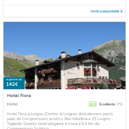
Verifica disponibilità
a partire da
142€
Hotel Flora
Hotel
Eccellente
(75)
12,5
Hotel Flora a Livigno (Centro di Livigno) dista davvero pochi
passi da Comprensorio sciistico Alta Valtellina e 25 Livigno -
Tagliede. Questo hotel elegante si trova a 0,4 km da
Comprensorio Sciistico ...