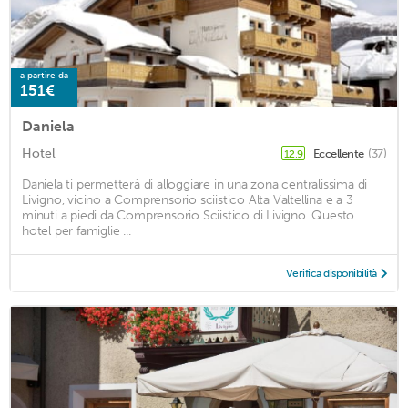
a partire da
151€
Daniela
Hotel
Eccellente
(37)
12,9
Daniela ti permetterà di alloggiare in una zona centralissima di
Livigno, vicino a Comprensorio sciistico Alta Valtellina e a 3
minuti a piedi da Comprensorio Sciistico di Livigno. Questo
hotel per famiglie ...
Verifica disponibilità