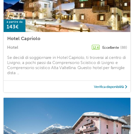
a partire da
143€
Hotel Capriolo
Hotel
Eccellente
(88)
12,6
Se decidi di soggiornare in Hotel Capriolo, ti troverai al centro di
Livigno, a pochi passi da Comprensorio Sciistico di Livigno e
Comprensorio sciistico Alta Valtellina. Questo hotel per famiglie
dista ...
Verifica disponibilità