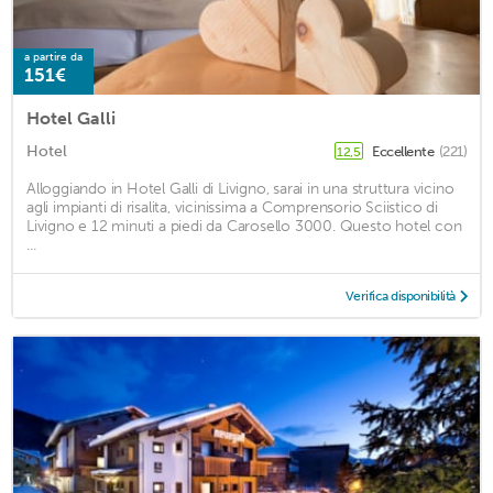
a partire da
151€
Hotel Galli
Hotel
Eccellente
(221)
12,5
Alloggiando in Hotel Galli di Livigno, sarai in una struttura vicino
agli impianti di risalita, vicinissima a Comprensorio Sciistico di
Livigno e 12 minuti a piedi da Carosello 3000. Questo hotel con
...
Verifica disponibilità