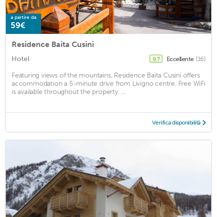
a partire da
59€
Residence Baita Cusini
Hotel
Eccellente
(16)
9,7
Featuring views of the mountains, Residence Baita Cusini offers
accommodation a 5-minute drive from Livigno centre. Free WiFi
is available throughout the property. ...
Verifica disponibilità