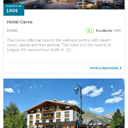
a partire da
140€
Hotel Cervo
Hotel
Eccellente
(188)
9,5
The Cervo offers access to the wellness centre with steam
room, saunas and free parking. This hotel is in the centre of
Livigno, 50 metres from Skilift nr. 22. ...
Verifica disponibilità