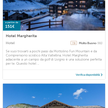
a partire da
151€
Hotel Margherita
Hotel
Molto Buono
(61)
7,8
Se vuoi trovarti a pochi passi da Mottolino Fun Mountain e da
Comprensorio sciistico Alta Valtellina, Hotel Margherita
adiacente a un campo da golf di Livigno è una soluzione perfetta
per te. Questo hotel ...
Verifica disponibilità