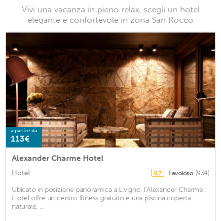
Vivi una vacanza in pieno relax, scegli un hotel
elegante e confortevole in zona San Rocco
a partire da
113€
Alexander Charme Hotel
Hotel
Favoloso
(934)
8,7
Ubicato in posizione panoramica a Livigno, l’Alexander Charme
Hotel offre un centro fitness gratuito e una piscina coperta
naturale. ...