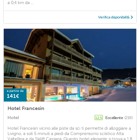
a 0,4 km da ...
Verifica disponibilità
a partire da
141€
Hotel Francesin
Hotel
Eccellente
(219)
12,5
Hotel Francesin vicino alle piste da sci ti permette di alloggiare a
Livigno, a soli 5 minuti a piedi da Comprensorio sciistico Alta
Valtellina e da Skilift Cassana. Questo hotel elegante si trova a 1,8