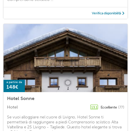
Verifica disponibilità
a partire da
148€
Hotel Sonne
Hotel
Eccellente
(77)
13,1
Se vuoi alloggiare nel cuore di Livigno, Hotel Sonne ti
permetterà di raggiungere a piedi Comprensorio sciistico Alta
Valtellina e 25 Livigno - Tagliede. Questo hotel elegante si trova