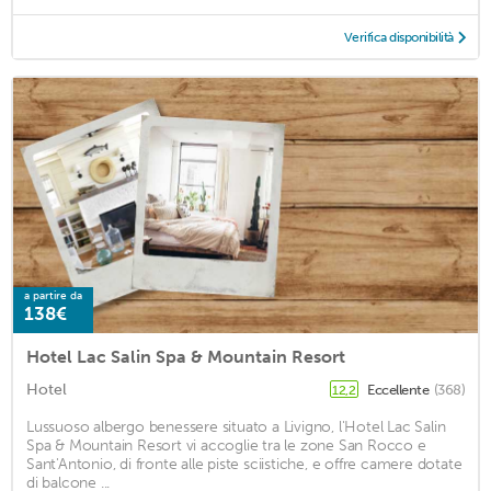
Verifica disponibilità
a partire da
138€
Hotel Lac Salin Spa & Mountain Resort
Hotel
Eccellente
(368)
12,2
Lussuoso albergo benessere situato a Livigno, l'Hotel Lac Salin
Spa & Mountain Resort vi accoglie tra le zone San Rocco e
Sant'Antonio, di fronte alle piste sciistiche, e offre camere dotate
di balcone ...