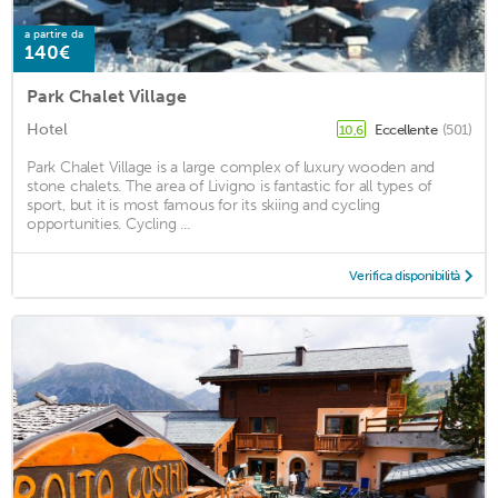
a partire da
140€
Park Chalet Village
Hotel
Eccellente
(501)
10,6
Park Chalet Village is a large complex of luxury wooden and
stone chalets. The area of Livigno is fantastic for all types of
sport, but it is most famous for its skiing and cycling
opportunities. Cycling ...
Verifica disponibilità