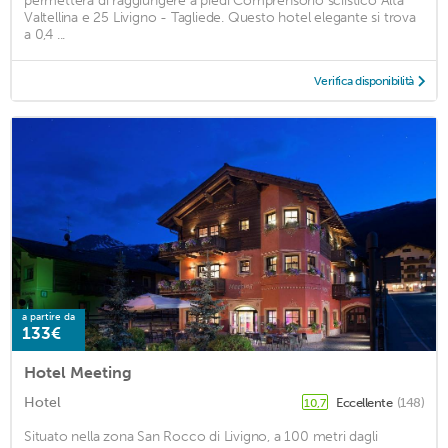
permetterà di raggiungere a piedi Comprensorio sciistico Alta
Valtellina e 25 Livigno - Tagliede. Questo hotel elegante si trova
a 0,4 ...
Verifica disponibilità
a partire da
133€
Hotel Meeting
Hotel
Eccellente
(148)
10,7
Situato nella zona San Rocco di Livigno, a 100 metri dagli