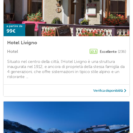
a partire da
99€
Hotel Livigno
Hotel
Eccellente
(236)
10,5
Situato nel centro della città, l'Hotel Livigno è una struttura
inaugurata nel 1912, e ancora di proprietà della stessa famiglia da
4 generazioni, che offre sistemazioni in tipico stile alpino e un
ristorante ...
Verifica disponibilità