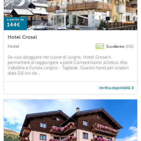
a partire da
144€
Hotel Crosal
Hotel
Eccellente
(191)
10,7
Se vuoi alloggiare nel cuore di Livigno, Hotel Crosal ti
permetterà di raggiungere a piedi Comprensorio sciistico Alta
Valtellina e Funivia Livigno - Tagliede. Questo hotel per sciatori
dista 0,6 km da ...
Verifica disponibilità