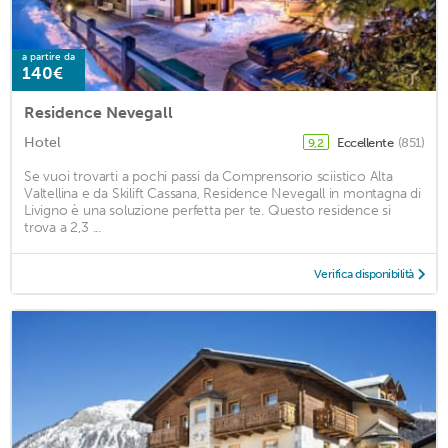
a partire da
140€
Residence Nevegall
Hotel
Eccellente
(851)
9,2
Se vuoi trovarti a pochi passi da Comprensorio sciistico Alta
Valtellina e da Skilift Cassana, Residence Nevegall in montagna di
Livigno è una soluzione perfetta per te. Questo residence si
trova a 2,3 ...
Verifica disponibilità