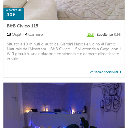
a partire da
40€
B&B Civico 115
·
13
Ospiti
4
Camere
Eccellente
(114)
10,6
Situato a 10 minuti di auto da Giardini Naxos e vicino al Parco
Naturale dell'Alcantara, il B&B Civico 115 vi attende a Gaggi con il
WiFi gratuito, una colazione continentale e camere climatizzate
in stile ...
Verifica disponibilità