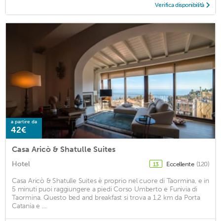
Verifica disponibilità
a partire da
42€
Casa Aricò & Shatulle Suites
Hotel
Eccellente
(120)
13
Casa Aricò & Shatulle Suites è proprio nel cuore di Taormina, e in
5 minuti puoi raggiungere a piedi Corso Umberto e Funivia di
Taormina. Questo bed and breakfast si trova a 1,2 km da Porta
Catania e ...