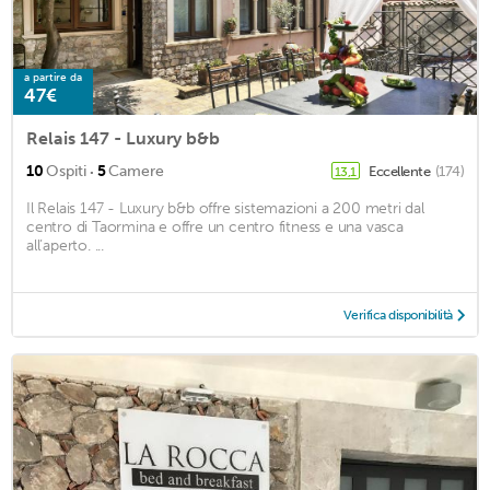
a partire da
47€
Relais 147 - Luxury b&b
·
10
Ospiti
5
Camere
Eccellente
(174)
13,1
Il Relais 147 - Luxury b&b offre sistemazioni a 200 metri dal
centro di Taormina e offre un centro fitness e una vasca
all’aperto. ...
Verifica disponibilità