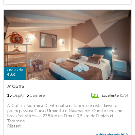
a partire da
43€
A' Coffa
·
15
Ospiti
5
Camere
Eccellente
(176)
13,1
A' Coffa a Taormina (Centro città di Taormina) dista davvero
pochi passi da Corso Umberto e Naumachie. Questo bed and
breakfast si trova a 27,8 km da Etna e 0,5 km da Funivia di
Taormina.
Rilassati ...