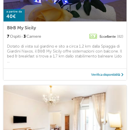
a partire da
40€
B&B My Sicily
·
7
Ospiti
3
Camere
Eccellente
(82)
10,2
Dotato di vista sul giardino e sito a circa 1,2 km dalla Spiaggia di
Giardini Naxos, il B&B My Sicily offre sistemazioni con balcone. Il
bed & breakfast si trova a 1,7 km dallo stabilimento balneare Lido
...
Verifica disponibilità