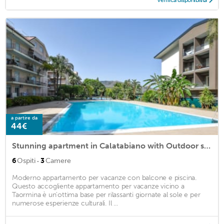
Verifica disponibilità
a partire da
44€
Stunning apartment in Calatabiano with Outdoor swimming pool, WiFi and 3 Bedrooms
·
6
Ospiti
3
Camere
Moderno appartamento per vacanze con balcone e piscina.
Questo accogliente appartamento per vacanze vicino a
Taormina è un'ottima base per rilassanti giornate al sole e per
numerose esperienze culturali. Il ...