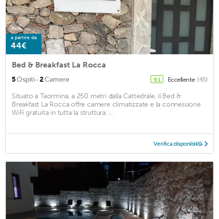
a partire da
44€
Bed & Breakfast La Rocca
·
5
Ospiti
2
Camere
Eccellente
(45)
9,1
Situato a Taormina, a 250 metri dalla Cattedrale, il Bed &
Breakfast La Rocca offre camere climatizzate e la connessione
WiFi gratuita in tutta la struttura. ...
Verifica disponibilità