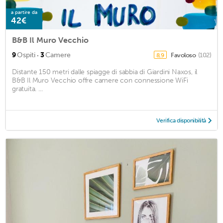
a partire da
42€
B&B Il Muro Vecchio
·
9
Ospiti
3
Camere
Favoloso
(102)
8,9
Distante 150 metri dalle spiagge di sabbia di Giardini Naxos, il
B&B Il Muro Vecchio offre camere con connessione WiFi
gratuita. ...
Verifica disponibilità