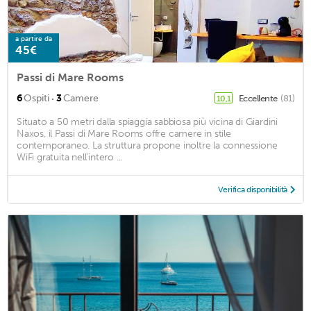
a partire da
45€
Passi di Mare Rooms
·
6
Ospiti
3
Camere
Eccellente
(81)
10,1
Situato a 50 metri dalla spiaggia sabbiosa più vicina di Giardini
Naxos, il Passi di Mare Rooms offre camere in stile
contemporaneo. La struttura propone inoltre la connessione
WiFi gratuita nell’intero ...
Verifica disponibilità