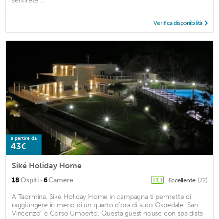
sentirete ...
Verifica disponibilità
a partire da
43€
Siké Holiday Home
·
18
Ospiti
6
Camere
Eccellente
(72)
13,1
A Taormina, Siké Holiday Home in campagna ti permette di
raggiungere in meno di un quarto d'ora di auto Ospedale "San
Vincenzo" e Corso Umberto. Questa guest house con spa dista