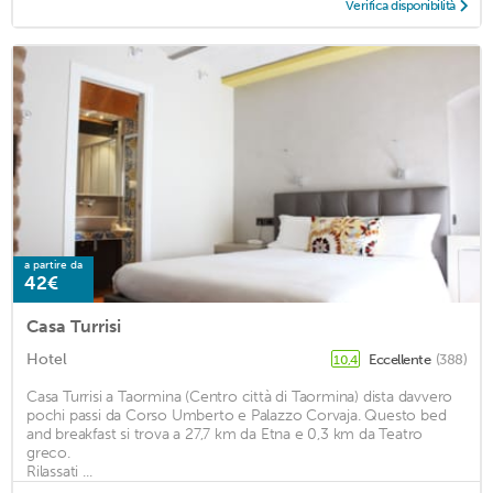
Verifica disponibilità
a partire da
42€
Casa Turrisi
Hotel
Eccellente
(388)
10,4
Casa Turrisi a Taormina (Centro città di Taormina) dista davvero
pochi passi da Corso Umberto e Palazzo Corvaja. Questo bed
and breakfast si trova a 27,7 km da Etna e 0,3 km da Teatro
greco.
Rilassati ...