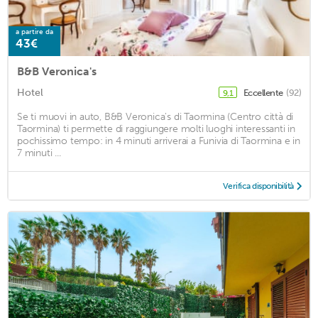
a partire da
43€
B&B Veronica's
Hotel
Eccellente
(92)
9,1
Se ti muovi in auto, B&B Veronica's di Taormina (Centro città di
Taormina) ti permette di raggiungere molti luoghi interessanti in
pochissimo tempo: in 4 minuti arriverai a Funivia di Taormina e in
7 minuti ...
Verifica disponibilità