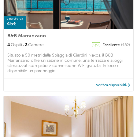
a partire da
45€
B&B Marranzano
·
4
Ospiti
2
Camere
Eccellente
(482)
9,9
Situato a 50 metri dalla Spiaggia di Giardini Naxos, il B&B
Marranzano offre un salone in comune, una terrazza e alloggi
climatizzati con patio e connessione WiFi gratuita. In loco è
disponibile un parcheggio ...
Verifica disponibilità