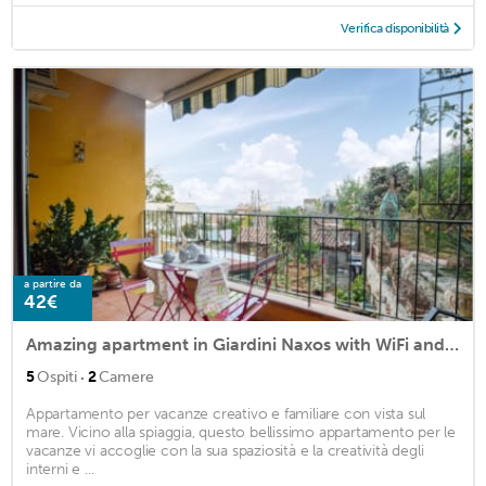
Verifica disponibilità
a partire da
42€
Amazing apartment in Giardini Naxos with WiFi and 2 Bedrooms
·
5
Ospiti
2
Camere
Appartamento per vacanze creativo e familiare con vista sul
mare. Vicino alla spiaggia, questo bellissimo appartamento per le
vacanze vi accoglie con la sua spaziosità e la creatività degli
interni e ...