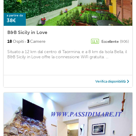
a partire da
38€
B&B Sicily in Love
·
18
Ospiti
3
Camere
Eccellente
(906)
11,5
Situato a 12 km dal centro di Taormina, e a 8 km da Isola Bella, il
B&B Sicily in Love offre la connessione WiFi gratuita. ...
Verifica disponibilità