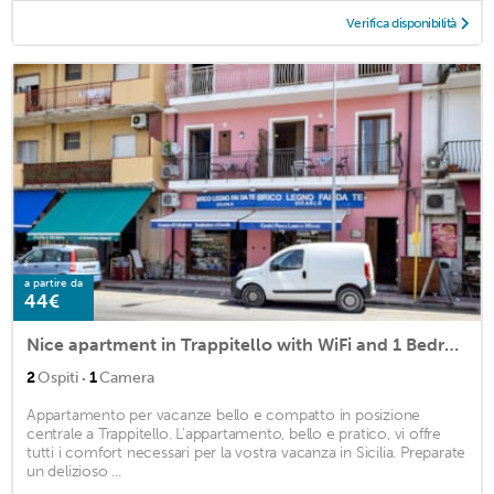
Verifica disponibilità
a partire da
44€
Nice apartment in Trappitello with WiFi and 1 Bedrooms
·
2
Ospiti
1
Camera
Appartamento per vacanze bello e compatto in posizione
centrale a Trappitello. L'appartamento, bello e pratico, vi offre
tutti i comfort necessari per la vostra vacanza in Sicilia. Preparate
un delizioso ...