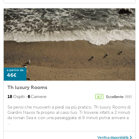
a partire da
46€
Th luxury Rooms
·
18
Ospiti
6
Camere
Eccellente
(69)
9,7
Se pensi che muoverti a piedi sia più pratico, Th luxury Rooms di
Giardini Naxos fa proprio al caso tuo. Ti troverai infatti a 2 minuti
da Ionian Sea e con una passeggiata di 9 minuti potrai arrivare a
...
Verifica disponibilità