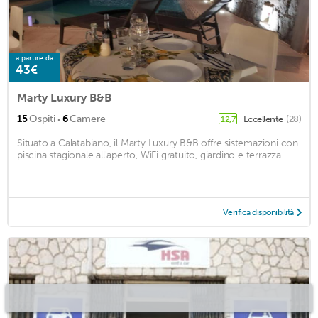
a partire da
43€
Marty Luxury B&B
·
15
Ospiti
6
Camere
Eccellente
(28)
12,7
Situato a Calatabiano, il Marty Luxury B&B offre sistemazioni con
piscina stagionale all'aperto, WiFi gratuito, giardino e terrazza. ...
Verifica disponibilità