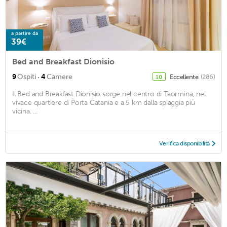
a partire da
39€
Bed and Breakfast Dionisio
·
9
Ospiti
4
Camere
Eccellente
(286)
10
Il Bed and Breakfast Dionisio sorge nel centro di Taormina, nel
vivace quartiere di Porta Catania e a 5 km dalla spiaggia più
vicina. ...
Verifica disponibilità