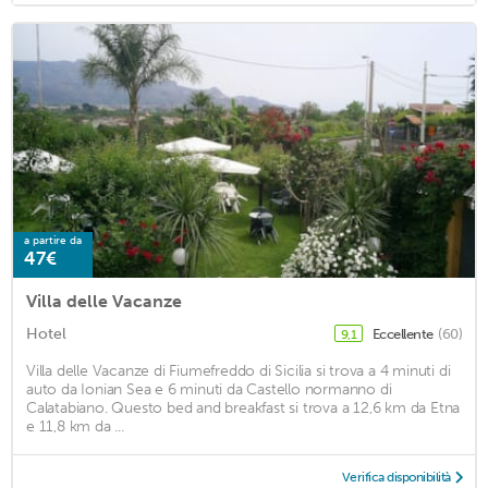
a partire da
47€
Villa delle Vacanze
Hotel
Eccellente
(60)
9,1
Villa delle Vacanze di Fiumefreddo di Sicilia si trova a 4 minuti di
auto da Ionian Sea e 6 minuti da Castello normanno di
Calatabiano. Questo bed and breakfast si trova a 12,6 km da Etna
e 11,8 km da ...
Verifica disponibilità