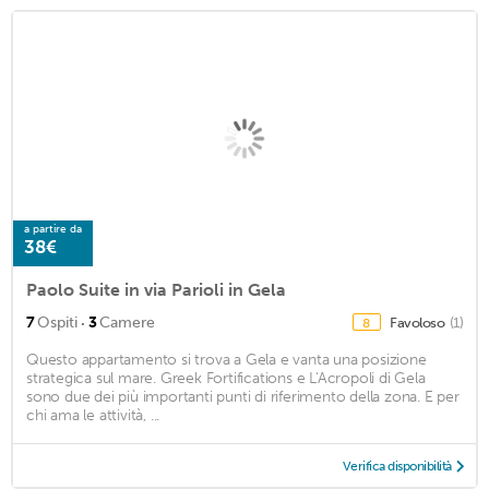
a partire da
38€
Paolo Suite in via Parioli in Gela
·
7
Ospiti
3
Camere
Favoloso
(1)
8
Questo appartamento si trova a Gela e vanta una posizione
strategica sul mare. Greek Fortifications e L'Acropoli di Gela
sono due dei più importanti punti di riferimento della zona. E per
chi ama le attività, ...
Verifica disponibilità