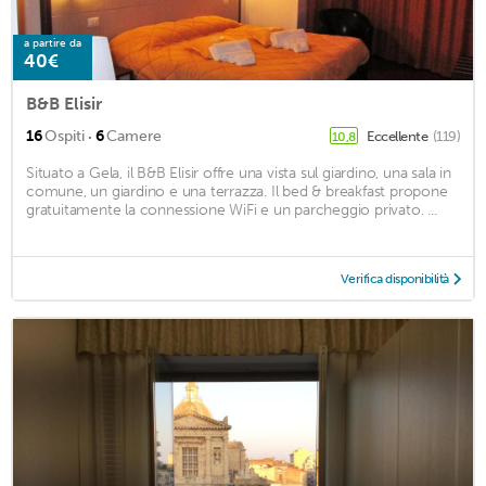
a partire da
40€
B&B Elisir
·
16
Ospiti
6
Camere
Eccellente
(119)
10,8
Situato a Gela, il B&B Elisir offre una vista sul giardino, una sala in
comune, un giardino e una terrazza. Il bed & breakfast propone
gratuitamente la connessione WiFi e un parcheggio privato. ...
Verifica disponibilità