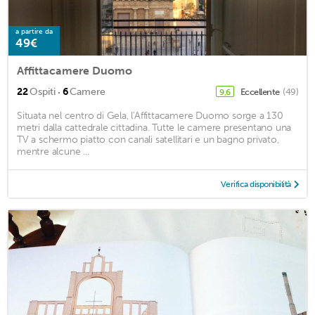
a partire da
49€
Affittacamere Duomo
·
22
Ospiti
6
Camere
Eccellente
(49)
9,6
Situata nel centro di Gela, l'Affittacamere Duomo sorge a 130
metri dalla cattedrale cittadina. Tutte le camere presentano una
TV a schermo piatto con canali satellitari e un bagno privato,
mentre alcune ...
Verifica disponibilità