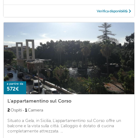
Verifica disponibilità
a partire da
572€
L'appartamentino sul Corso
·
2
Ospiti
1
Camera
Situato a Gela, in Sicilia, L'appartamentino sul Corso offre un
balcone e la vista sulla città. L’alloggio è dotato di cucina
completamente attrezzata. ...