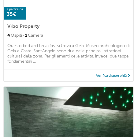
a partire da
35€
Vrbo Property
·
4
Ospiti
1
Camera
Questo bed and breakfast si trova a Gela. Museo archeologico di
Gela e Castel Sant'Angelo sono due delle principali attrazioni
culturali della zona. Per gli amanti delle attività, invece, due tappe
fondamentali ...
Verifica disponibilità