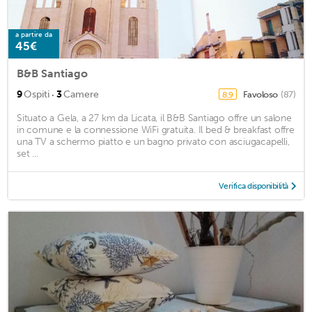
a partire da
45€
B&B Santiago
·
9
Ospiti
3
Camere
Favoloso
(87)
8,9
Situato a Gela, a 27 km da Licata, il B&B Santiago offre un salone
in comune e la connessione WiFi gratuita. Il bed & breakfast offre
una TV a schermo piatto e un bagno privato con asciugacapelli,
set ...
Verifica disponibilità