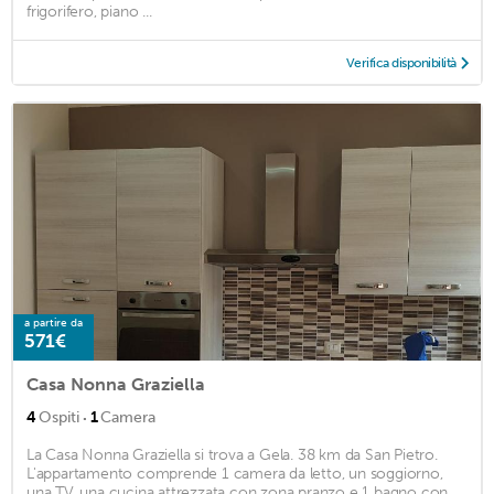
frigorifero, piano ...
Verifica disponibilità
a partire da
571€
Casa Nonna Graziella
·
4
Ospiti
1
Camera
La Casa Nonna Graziella si trova a Gela. 38 km da San Pietro.
L'appartamento comprende 1 camera da letto, un soggiorno,
una TV, una cucina attrezzata con zona pranzo e 1 bagno con