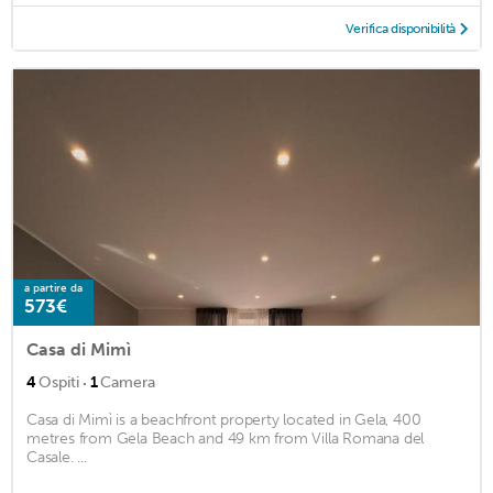
Verifica disponibilità
a partire da
573€
Casa di Mimì
·
4
Ospiti
1
Camera
Casa di Mimì is a beachfront property located in Gela, 400
metres from Gela Beach and 49 km from Villa Romana del
Casale. ...