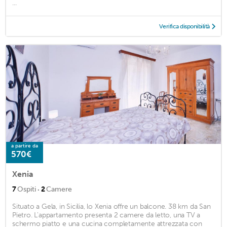
...
Verifica disponibilità
a partire da
570€
Xenia
·
7
Ospiti
2
Camere
Situato a Gela, in Sicilia, lo Xenia offre un balcone. 38 km da San
Pietro. L'appartamento presenta 2 camere da letto, una TV a
schermo piatto e una cucina completamente attrezzata con