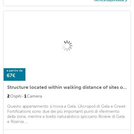
a partire da
67€
Structure located within walking distance of sites of interests, C. Dir. ENI and Court
·
2
Ospiti
1
Camera
Questo appartamento si trova a Gela. L'Acropoli di Gela e Greek
Fortifications sono due dei più importanti punti di riferimento
della zona, mentre a livello naturalistico spiccano Biviere di Gela
e Riserva ...