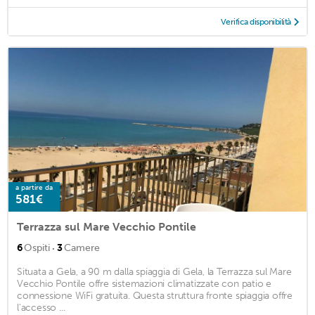
Verifica disponibilità
a partire da
581€
Terrazza sul Mare Vecchio Pontile
·
6
Ospiti
3
Camere
Situata a Gela, a 90 m dalla spiaggia di Gela, la Terrazza sul Mare
Vecchio Pontile offre sistemazioni climatizzate con patio e
connessione WiFi gratuita. Questa struttura fronte spiaggia offre
l'accesso ...