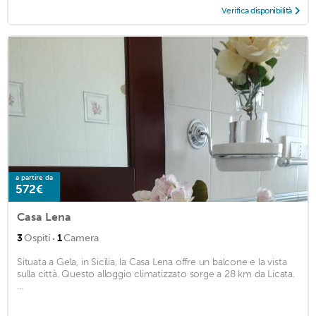
Verifica disponibilità
a partire da
572€
Casa Lena
·
3
Ospiti
1
Camera
Situata a Gela, in Sicilia, la Casa Lena offre un balcone e la vista
sulla città. Questo alloggio climatizzato sorge a 28 km da Licata.
...