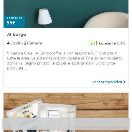
a partire da
55€
Al Borgo
·
4
Ospiti
2
Camere
Eccellente
(106)
9,4
Situato a Gela, l'Al Borgo offre la connessione WiFi gratuita in
tutte le aree. Le sistemazioni son dotate di TV a schermo piatto,
scrivania, bagno privato, lenzuola e asciugamani. Sono tutte
provviste ...
Verifica disponibilità