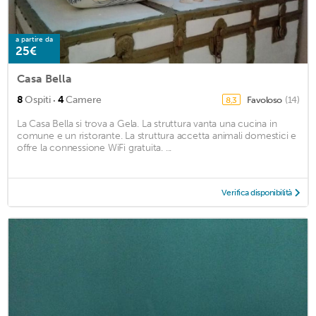
a partire da
25€
Casa Bella
·
8
Ospiti
4
Camere
Favoloso
(14)
8,3
La Casa Bella si trova a Gela. La struttura vanta una cucina in
comune e un ristorante. La struttura accetta animali domestici e
offre la connessione WiFi gratuita. ...
Verifica disponibilità