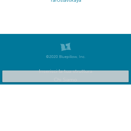
Yaroslavskaya
©2020 Bluepillow, Inc.
Inserisci la tua struttura
Chi Siamo
Privacy
Termini del servizio
FAQ
Rassegna stampa
Blog
Lavora con noi