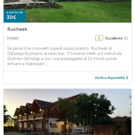
a partire da
30€
Rucheek
Hotel
Eccellente
(2)
9
Se pensi che muoverti a piedi sia più pratico, Rucheek di
Dzhubga fa proprio al caso tuo. Ti troverai infatti a 4 minuti da
Dolmen Dzhubga e con una passeggiata di 11 minuti potrai
arrivare a Waterpark ...
Verifica disponibilità