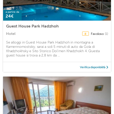
a partire da
24€
Guest House Park Hadzhoh
Hotel
Favoloso
(1)
8
Se alloggi in Guest House Park Hadzhoh in montagna a
Kamennomostskiy, sarai a soli 5 minuti di auto da Gola di
Khadzhokhsky e Sito Storico Dol'men Khadzhokh 4. Questa
guest house si trova a 2,8 km da ...
Verifica disponibilità