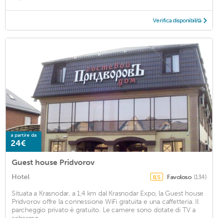
Verifica disponibilità
a partire da
24€
Guest house Pridvorov
Hotel
Favoloso
(134)
8,5
Situata a Krasnodar, a 1,4 km dal Krasnodar Expo, la Guest house
Pridvorov offre la connessione WiFi gratuita e una caffetteria. Il
parcheggio privato è gratuito. Le camere sono dotate di TV a