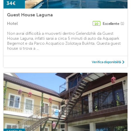
34€
Guest House Laguna
Hotel
Eccellente
(1)
10
Non avrai difficoltà a muoverti dentro Gelendzhik da Guest
House Laguna, infatti sarai a circa 5 minuti di auto da Aquapark
Begemot e da Parco Acquatico Zolotaya Bukhta. Questa guest
house si trova a ...
Verifica disponibilità
a partire da