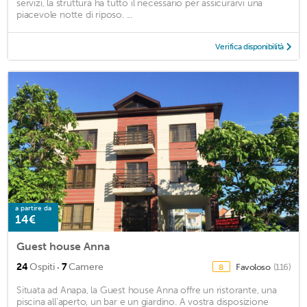
servizi, la struttura ha tutto il necessario per assicurarvi una
piacevole notte di riposo. ...
Verifica disponibilità
a partire da
14€
Guest house Anna
·
24
Ospiti
7
Camere
Favoloso
(116)
8
Situata ad Anapa, la Guest house Anna offre un ristorante, una
piscina all'aperto, un bar e un giardino. A vostra disposizione