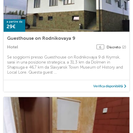
a partire da
29€
Guesthouse on Rodnikovaya 9
Hotel
Discreto
(2)
6
Se soggiorni presso Guesthouse on Rodnikovaya 9 di Krymsk,
sarai in una posizione strategica, a 31,3 km da Dolmen in
Shapsuga e 46,7 km da Slavyansk Town Museum of History and
Local Lore. Questa guest ...
Verifica disponibilità