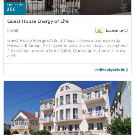
a partire da
25€
Guest House Energy of Life
Hotel
Eccellente
(1)
10
Guest House Energy of Life di Anapa si trova a pochi passi da
Penisola di Taman'. Se ti sposti in auto, invece, da qui impiegherai
4 minuti per arrivare a Lotus Valley. Questa guest house si trova
a 4,1 ...
Verifica disponibilità