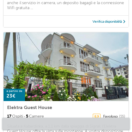
anche il servizio in camera, un deposito bagagli e la connessione
WiFi gratuita ...
Verifica disponibilità
a partire da
23€
Elektra Guest House
·
17
Ospiti
5
Camere
Favoloso
(55)
8,9
Situata a Kabardinka, a 1,1 km dalla spiaggia di Signal, l'Elektra
Guest House offre la vista sulle montagne. A vostra disposizione