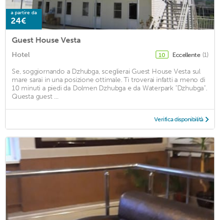
a partire da
24€
Guest House Vesta
Hotel
Eccellente
(1)
10
Se, soggiornando a Dzhubga, sceglierai Guest House Vesta sul
mare sarai in una posizione ottimale. Ti troverai infatti a meno di
10 minuti a piedi da Dolmen Dzhubga e da Waterpark "Dzhubga".
Questa guest ...
Verifica disponibilità