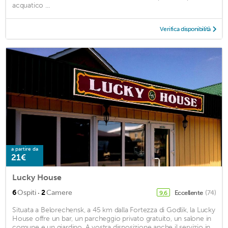
acquatico ...
Verifica disponibilità
a partire da
21€
Lucky House
·
6
Ospiti
2
Camere
Eccellente
(74)
9,6
Situata a Belorechensk, a 45 km dalla Fortezza di Godlik, la Lucky
House offre un bar, un parcheggio privato gratuito, un salone in
comune e un giardino. A vostra disposizione anche il servizio in