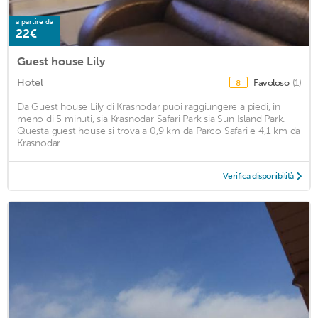
a partire da
22€
Guest house Lily
Hotel
Favoloso
(1)
8
Da Guest house Lily di Krasnodar puoi raggiungere a piedi, in
meno di 5 minuti, sia Krasnodar Safari Park sia Sun Island Park.
Questa guest house si trova a 0,9 km da Parco Safari e 4,1 km da
Krasnodar ...
Verifica disponibilità