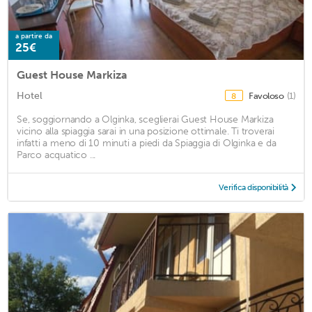
a partire da
25€
Guest House Markiza
Hotel
Favoloso
(1)
8
Se, soggiornando a Olginka, sceglierai Guest House Markiza
vicino alla spiaggia sarai in una posizione ottimale. Ti troverai
infatti a meno di 10 minuti a piedi da Spiaggia di Olginka e da
Parco acquatico ...
Verifica disponibilità