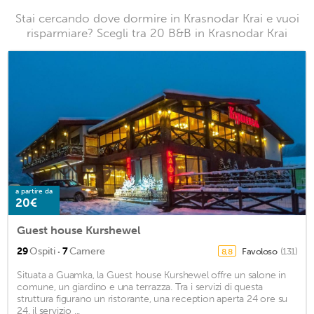
Stai cercando dove dormire in Krasnodar Krai e vuoi
risparmiare? Scegli tra 20 B&B in Krasnodar Krai
a partire da
20€
Guest house Kurshewel
·
29
Ospiti
7
Camere
Favoloso
(131)
8,8
Situata a Guamka, la Guest house Kurshewel offre un salone in
comune, un giardino e una terrazza. Tra i servizi di questa
struttura figurano un ristorante, una reception aperta 24 ore su
24, il servizio ...