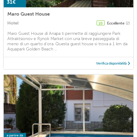
31€
Maro Guest House
Hotel
Eccellente
(2)
10
Maro Guest House di Anapa ti permette di raggiungere Park
Attraktsionov e Rynok Market con una breve passeggiata di
meno di un quarto d'ora. Questa guest house si trova a 1 km da
Aquapark Golden Beach ...
Verifica disponibilità
a partire da