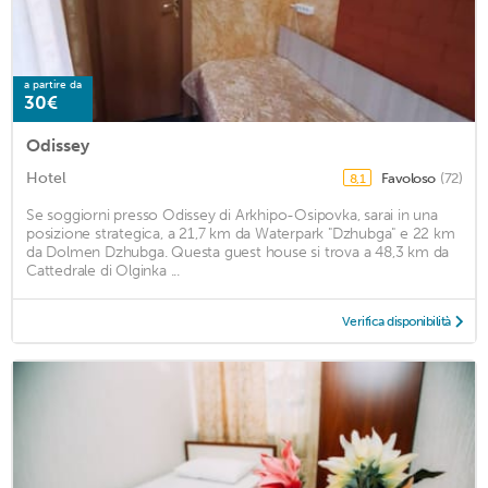
a partire da
30€
Odissey
Hotel
Favoloso
(72)
8,1
Se soggiorni presso Odissey di Arkhipo-Osipovka, sarai in una
posizione strategica, a 21,7 km da Waterpark "Dzhubga" e 22 km
da Dolmen Dzhubga. Questa guest house si trova a 48,3 km da
Cattedrale di Olginka ...
Verifica disponibilità