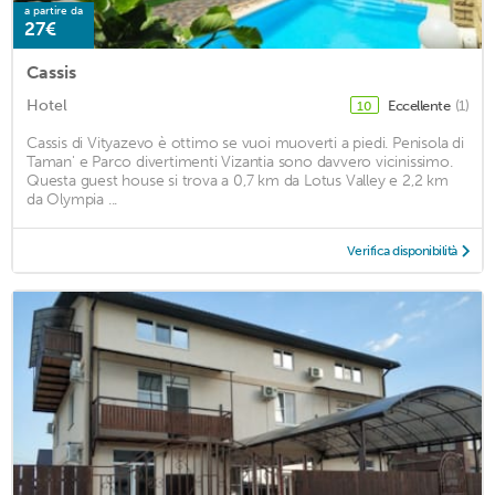
a partire da
27€
Cassis
Hotel
Eccellente
(1)
10
Cassis di Vityazevo è ottimo se vuoi muoverti a piedi. Penisola di
Taman' e Parco divertimenti Vizantia sono davvero vicinissimo.
Questa guest house si trova a 0,7 km da Lotus Valley e 2,2 km
da Olympia ...
Verifica disponibilità