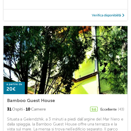
Verifica disponibilità
a partire da
20€
Bamboo Guest House
·
31
Ospiti
10
Camere
Eccellente
(43)
9,6
Situata a Gelendzhik, a 3 minuti a piedi dall'argine del Mar Nero e
dalla spiaggia, la Bamboo Guest House offre una terrazza e la
vista sul mare. La mensa si trova nell'edificio separato. Il parco