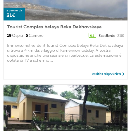
a partire da
31€
Tourist Complex belaya Reka Dakhovskaya
·
19
Ospiti
5
Camere
Eccellente
(216)
9,1
Immerso nel verde, il Tourist Complex Belaya Reka Dakhovskaya
si trova a 4 km dal villaggio di Kamennomostskiy. A vostra
disposizione anche una sauna e un barbecue. La sistemazione è
dotata di TV a schermo ...
Verifica disponibilità