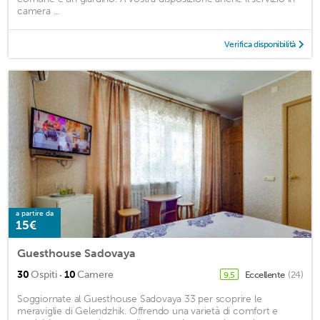
camera ...
Verifica disponibilità
a partire da
15€
Guesthouse Sadovaya
·
30
Ospiti
10
Camere
Eccellente
(24)
9,5
Soggiornate al Guesthouse Sadovaya 33 per scoprire le
meraviglie di Gelendzhik. Offrendo una varietà di comfort e