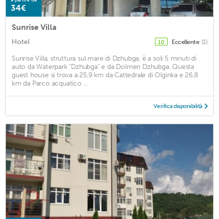
34€
Sunrise Villa
Hotel
Eccellente
(1)
10
Sunrise Villa, struttura sul mare di Dzhubga, è a soli 5 minuti di
auto da Waterpark "Dzhubga" e da Dolmen Dzhubga. Questa
guest house si trova a 25,9 km da Cattedrale di Olginka e 26,8
km da Parco acquatico ...
Verifica disponibilità