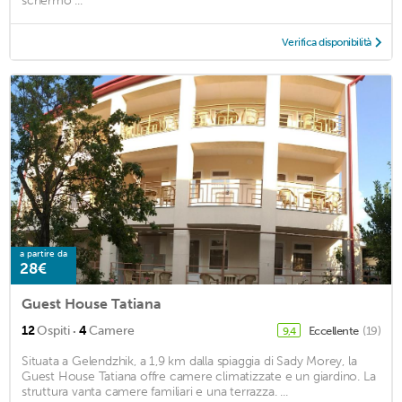
schermo ...
Verifica disponibilità
a partire da
28€
Guest House Tatiana
·
12
Ospiti
4
Camere
Eccellente
(19)
9,4
Situata a Gelendzhik, a 1,9 km dalla spiaggia di Sady Morey, la
Guest House Tatiana offre camere climatizzate e un giardino. La
struttura vanta camere familiari e una terrazza. ...