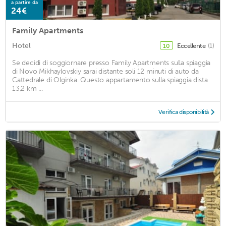
a partire da
24€
Family Apartments
Hotel
Eccellente
(1)
10
Se decidi di soggiornare presso Family Apartments sulla spiaggia
di Novo Mikhaylovskiy sarai distante soli 12 minuti di auto da
Cattedrale di Olginka. Questo appartamento sulla spiaggia dista
13,2 km ...
Verifica disponibilità