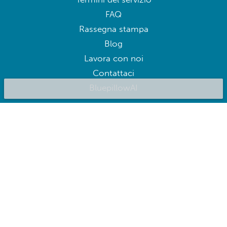
FAQ
Rassegna stampa
Blog
Lavora con noi
Contattaci
BluepillowAI
ISCRIVITI
Iscriviti per ricevere offerte esclusive
Seguici su: