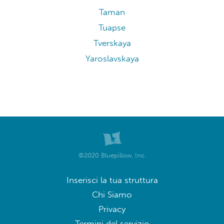
Taman
Tuapse
Tverskaya
Yaroslavskaya
©2020 Bluepillow, Inc.
Inserisci la tua struttura
Chi Siamo
Privacy
Termini del servizio