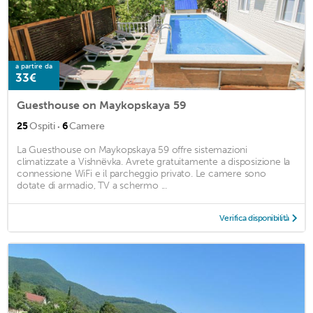
a partire da
33€
Guesthouse on Maykopskaya 59
·
25
Ospiti
6
Camere
La Guesthouse on Maykopskaya 59 offre sistemazioni
climatizzate a Vishnëvka. Avrete gratuitamente a disposizione la
connessione WiFi e il parcheggio privato. Le camere sono
dotate di armadio, TV a schermo ...
Verifica disponibilità