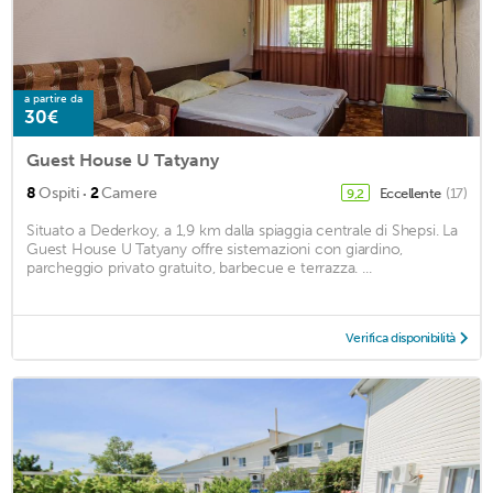
a partire da
30€
Guest House U Tatyany
·
8
Ospiti
2
Camere
Eccellente
(17)
9,2
Situato a Dederkoy, a 1,9 km dalla spiaggia centrale di Shepsi. La
Guest House U Tatyany offre sistemazioni con giardino,
parcheggio privato gratuito, barbecue e terrazza. ...
Verifica disponibilità