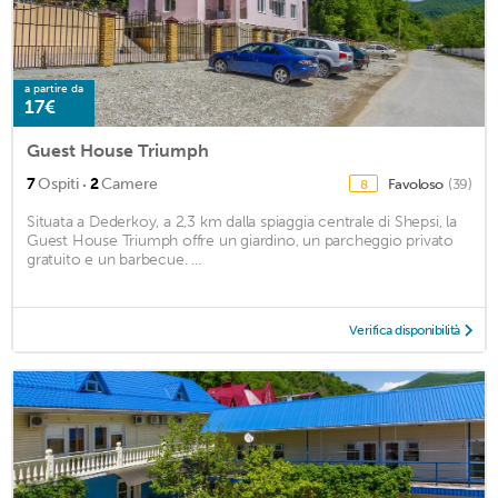
a partire da
17€
Guest House Triumph
·
7
Ospiti
2
Camere
Favoloso
(39)
8
Situata a Dederkoy, a 2,3 km dalla spiaggia centrale di Shepsi, la
Guest House Triumph offre un giardino, un parcheggio privato
gratuito e un barbecue. ...
Verifica disponibilità