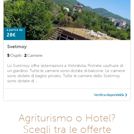
a partire da
28€
Svetmoy
·
5
Ospiti
2
Camere
Lo Svetmoy offre sistemazioni a Vishnëvka. Potrete usufruire di
un giardino. Tutte le camere sono dotate di balcone. Le camere
sono dotate di bagno privato. Tutte le camere dello Svetmoy
sono dotate di ...
Verifica disponibilità
Agriturismo o Hotel?
Scegli tra le offerte