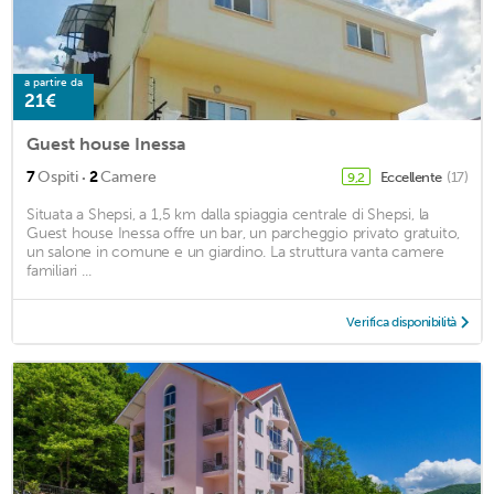
a partire da
21€
Guest house Inessa
·
7
Ospiti
2
Camere
Eccellente
(17)
9,2
Situata a Shepsi, a 1,5 km dalla spiaggia centrale di Shepsi, la
Guest house Inessa offre un bar, un parcheggio privato gratuito,
un salone in comune e un giardino. La struttura vanta camere
familiari ...
Verifica disponibilità