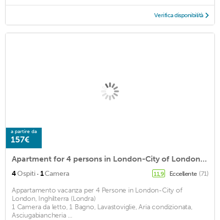
Verifica disponibilità
a partire da
157€
Apartment for 4 persons in London-City of London, England (London)<BR>1 bedroom, 1 bathroom, dishwasm2
·
4
Ospiti
1
Camera
Eccellente
(71)
11,9
Appartamento vacanza per 4 Persone in London-City of
London, Inghilterra (Londra)
1 Camera da letto, 1 Bagno, Lavastoviglie, Aria condizionata,
Asciugabiancheria ...