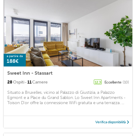
a partire da
188€
Sweet Inn - Stassart
·
28
Ospiti
11
Camere
Eccellente
(10)
12,3
Situato a Bruxelles, vicino al Palazzo di Giustizia, a Palazzo
Egmont e a Place du Grand Sablon. Lo Sweet Inn Apartments -
Toison D'or offre la connessione WiFi gratuita e una terrazza. ...
Verifica disponibilità