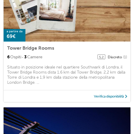
a partire da
69€
Tower Bridge Rooms
·
6
Ospiti
3
Camere
Discreto
(1)
5,2
Situato in posizione ideale nel quartiere Southwark di Londra, il
Tower Bridge Rooms dista 1,6 km dal Tower Bridge, 2,2 km dalla
Torre di Londra e 1,9 km dalla stazione della metropolitana
London Bridge. ...
Verifica disponibilità