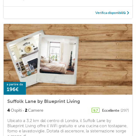
Verifica disponibilità
a partire da
196€
Suffolk Lane by Blueprint Living
·
4
Ospiti
2
Camere
Eccellente
(297)
9,7
Ubicato a 3,2 km dal centro di Londra, il Suffolk Lane by
Blueprint Living offre il WiFi gratuito e una cucina con tostapane,
forno e lavastoviglie. Dotata di ascensore, la sistemazione sorge