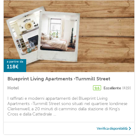
a partire da
118€
Blueprint Living Apartments -Turnmill Street
Hotel
Eccellente
(419)
9,6
I raffinati e moderni appartamenti del Blueprint Living
Apartments -Turnmill Street sono situati nel quartiere londinese
Clerkenwell, a 20 minuti di cammino dalla stazione di King’s
Cross e dalla Cattedrale ...
Verifica disponibilità