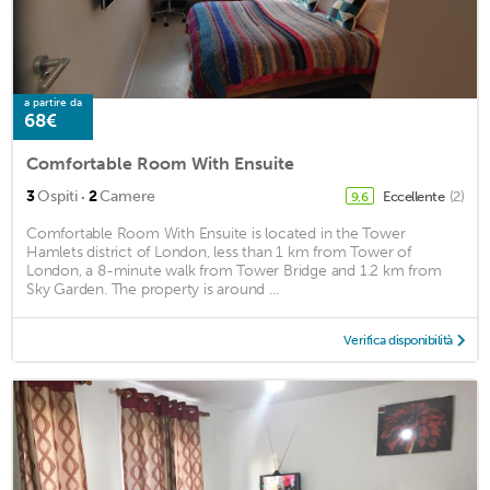
a partire da
68€
Comfortable Room With Ensuite
·
3
Ospiti
2
Camere
Eccellente
(2)
9,6
Comfortable Room With Ensuite is located in the Tower
Hamlets district of London, less than 1 km from Tower of
London, a 8-minute walk from Tower Bridge and 1.2 km from
Sky Garden. The property is around ...
Verifica disponibilità