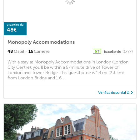
a partire da
48€
Monopoly Accommodations
·
48
Ospiti
16
Camere
Eccellente
(1777)
9,7
With a stay at Monopoly Accommodations in London (London
City Centre), you'll be within a 5-minute drive of Tower of
London and Tower Bridge. This guesthouse is 1.4 mi (2.3 km)
from London Bridge and 1.6 ...
Verifica disponibilità