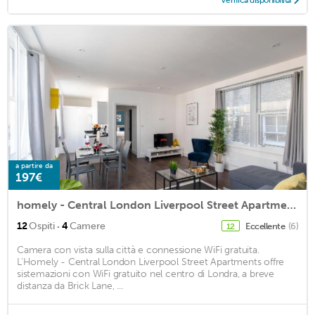
Verifica disponibilità
a partire da
197€
homely - Central London Liverpool Street Apartments
·
12
Ospiti
4
Camere
Eccellente
(6)
12
Camera con vista sulla città e connessione WiFi gratuita.
L'Homely - Central London Liverpool Street Apartments offre
sistemazioni con WiFi gratuito nel centro di Londra, a breve
distanza da Brick Lane, ...