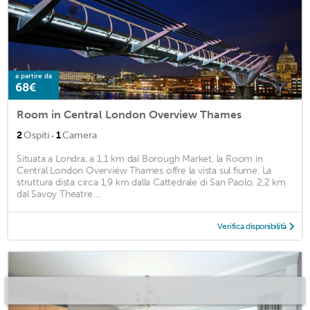
a partire da
68€
Room in Central London Overview Thames
·
2
Ospiti
1
Camera
Situata a Londra, a 1,1 km dal Borough Market, la Room in
Central London Overview Thames offre la vista sul fiume. La
struttura dista circa 1,9 km dalla Cattedrale di San Paolo, 2,2 km
dal Savoy Theatre ...
Verifica disponibilità