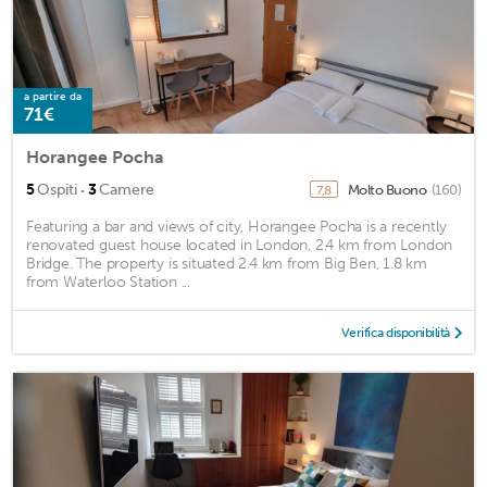
a partire da
71€
Horangee Pocha
·
5
Ospiti
3
Camere
Molto Buono
(160)
7,8
Featuring a bar and views of city, Horangee Pocha is a recently
renovated guest house located in London, 2.4 km from London
Bridge. The property is situated 2.4 km from Big Ben, 1.8 km
from Waterloo Station ...
Verifica disponibilità