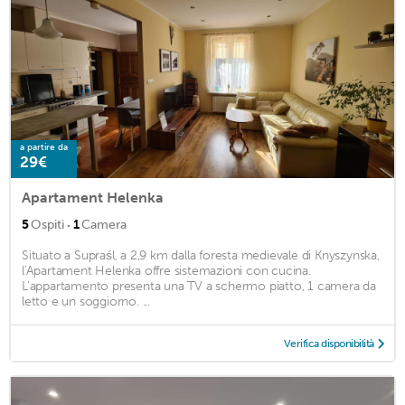
a partire da
29€
Apartament Helenka
·
5
Ospiti
1
Camera
Situato a Supraśl, a 2,9 km dalla foresta medievale di Knyszynska,
l'Apartament Helenka offre sistemazioni con cucina.
L'appartamento presenta una TV a schermo piatto, 1 camera da
letto e un soggiorno. ...
Verifica disponibilità