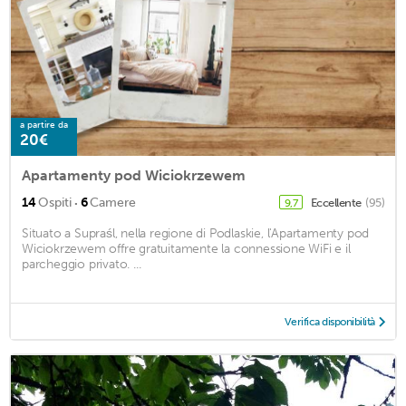
a partire da
20€
Apartamenty pod Wiciokrzewem
·
14
Ospiti
6
Camere
Eccellente
(95)
9,7
Situato a Supraśl, nella regione di Podlaskie, l'Apartamenty pod
Wiciokrzewem offre gratuitamente la connessione WiFi e il
parcheggio privato. ...
Verifica disponibilità