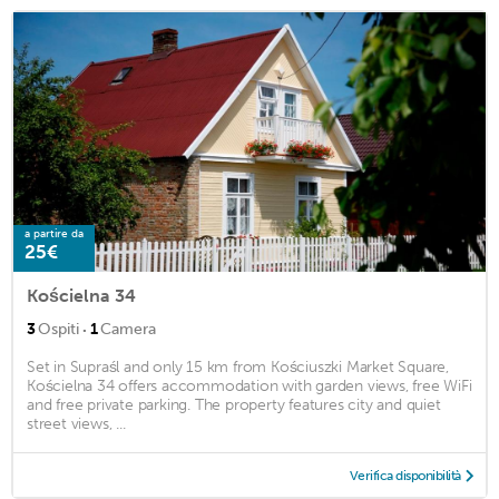
a partire da
25€
Kościelna 34
·
3
Ospiti
1
Camera
Set in Supraśl and only 15 km from Kościuszki Market Square,
Kościelna 34 offers accommodation with garden views, free WiFi
and free private parking. The property features city and quiet
street views, ...
Verifica disponibilità