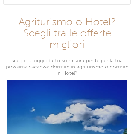
Agriturismo o Hotel?
Scegli tra le offerte
migliori
Scegli l’alloggio fatto su misura per te per la tua
prossima vacanza: dormire in agriturismo o dormire
in Hotel?