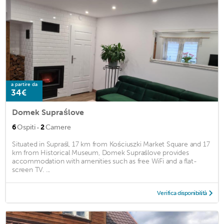
a partire da
34€
Domek Supraślove
·
6
Ospiti
2
Camere
Situated in Supraśl, 17 km from Kościuszki Market Square and 17
km from Historical Museum, Domek Supraślove provides
accommodation with amenities such as free WiFi and a flat-
screen TV. ...
Verifica disponibilità