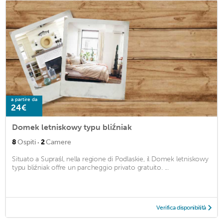
a partire da
24€
Domek letniskowy typu bliźniak
·
8
Ospiti
2
Camere
Situato a Supraśl, nella regione di Podlaskie, il Domek letniskowy
typu bliźniak offre un parcheggio privato gratuito. ...
Verifica disponibilità