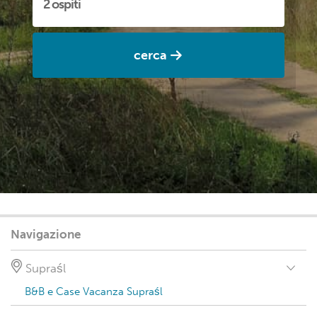
cerca
Navigazione
Supraśl
B&B e Case Vacanza Supraśl