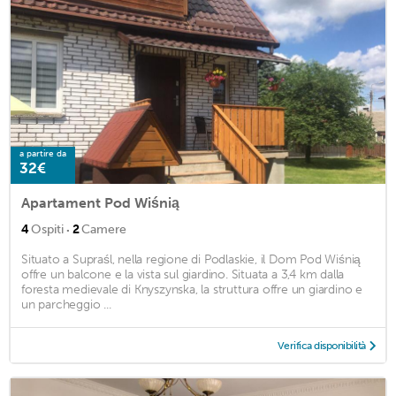
a partire da
32€
Apartament Pod Wiśnią
·
4
Ospiti
2
Camere
Situato a Supraśl, nella regione di Podlaskie, il Dom Pod Wiśnią
offre un balcone e la vista sul giardino. Situata a 3,4 km dalla
foresta medievale di Knyszynska, la struttura offre un giardino e
un parcheggio ...
Verifica disponibilità