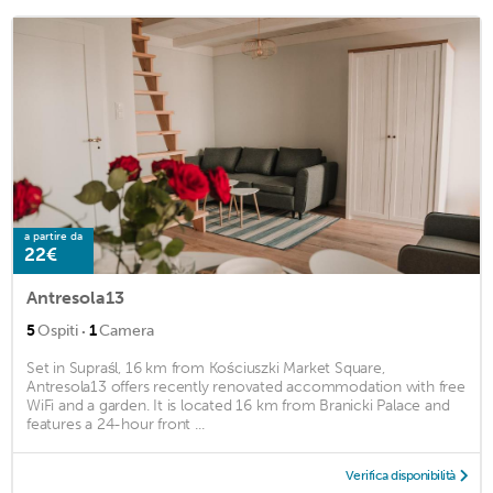
a partire da
22€
Antresola13
·
5
Ospiti
1
Camera
Set in Supraśl, 16 km from Kościuszki Market Square,
Antresola13 offers recently renovated accommodation with free
WiFi and a garden. It is located 16 km from Branicki Palace and
features a 24-hour front ...
Verifica disponibilità