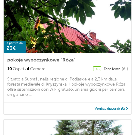
a partire da
23€
pokoje wypoczynkowe "Róża"
·
10
Ospiti
4
Camere
Eccellente
(61)
9,6
Situato a Supraśl, nella regione di Podlaskie e a 2,3 km dalla
foresta medievale di Knyszynska, il pokoje wypoczynkowe Róża
offre sistemazioni con WiFi gratuito, un'area giochi per bambini,
un giardino ...
Verifica disponibilità