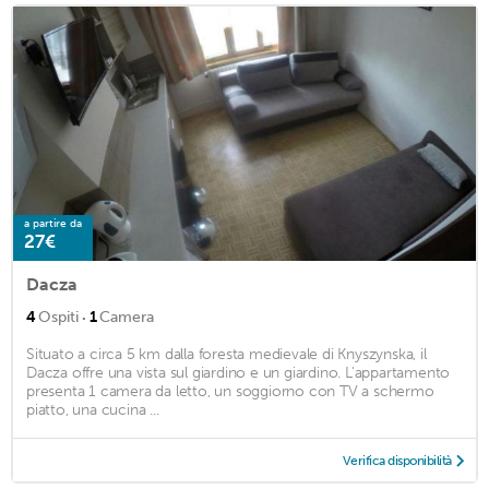
a partire da
27€
Dacza
·
4
Ospiti
1
Camera
Situato a circa 5 km dalla foresta medievale di Knyszynska, il
Dacza offre una vista sul giardino e un giardino. L'appartamento
presenta 1 camera da letto, un soggiorno con TV a schermo
piatto, una cucina ...
Verifica disponibilità