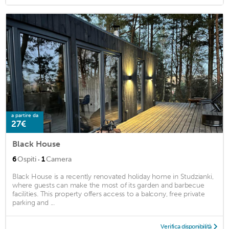
a partire da
27€
Black House
·
6
Ospiti
1
Camera
Black House is a recently renovated holiday home in Studzianki,
where guests can make the most of its garden and barbecue
facilities. This property offers access to a balcony, free private
parking and ...
Verifica disponibilità