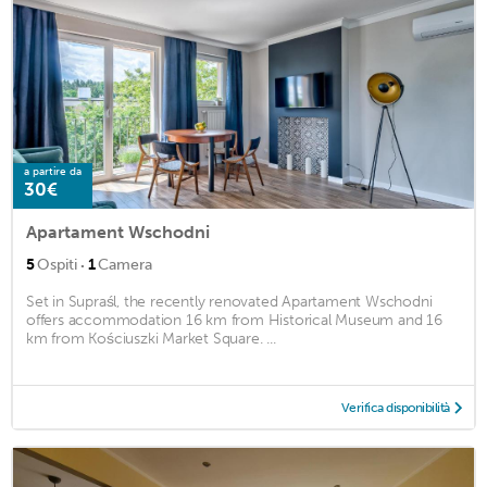
a partire da
30€
Apartament Wschodni
·
5
Ospiti
1
Camera
Set in Supraśl, the recently renovated Apartament Wschodni
offers accommodation 16 km from Historical Museum and 16
km from Kościuszki Market Square. ...
Verifica disponibilità