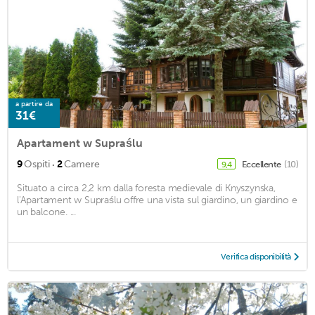
a partire da
31€
Apartament w Supraślu
·
9
Ospiti
2
Camere
Eccellente
(10)
9,4
Situato a circa 2,2 km dalla foresta medievale di Knyszynska,
l'Apartament w Supraślu offre una vista sul giardino, un giardino e
un balcone. ...
Verifica disponibilità