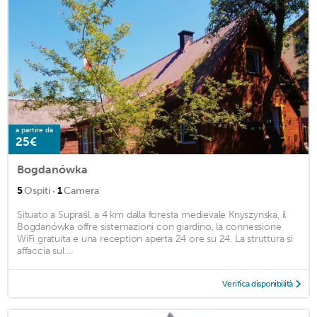
a partire da
25€
Bogdanówka
·
5
Ospiti
1
Camera
Situato a Supraśl, a 4 km dalla foresta medievale Knyszynska, il
Bogdanówka offre sistemazioni con giardino, la connessione
WiFi gratuita e una reception aperta 24 ore su 24. La struttura si
affaccia sul ...
Verifica disponibilità