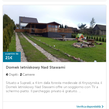
a partire da
21€
Domek letniskowy Nad Stawami
·
4
Ospiti
2
Camere
Situato a Supraśl, a 4 km dalla foresta medievale di Knyszynska, il
Domek letniskowy Nad Stawami offre un soggiorno con TV a
schermo piatto. Il parcheggio privato è gratuito. ...
Verifica disponibilità