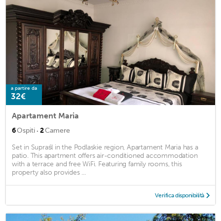
a partire da
32€
Apartament Maria
·
6
Ospiti
2
Camere
Set in Supraśl in the Podlaskie region, Apartament Maria has a
patio. This apartment offers air-conditioned accommodation
with a terrace and free WiFi. Featuring family rooms, this
property also provides ...
Verifica disponibilità