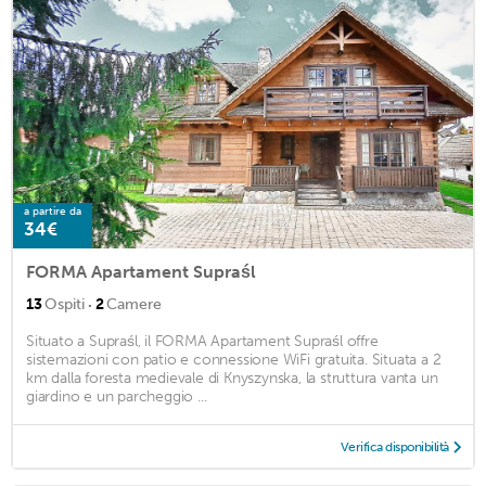
a partire da
34€
FORMA Apartament Supraśl
·
13
Ospiti
2
Camere
Situato a Supraśl, il FORMA Apartament Supraśl offre
sistemazioni con patio e connessione WiFi gratuita. Situata a 2
km dalla foresta medievale di Knyszynska, la struttura vanta un
giardino e un parcheggio ...
Verifica disponibilità