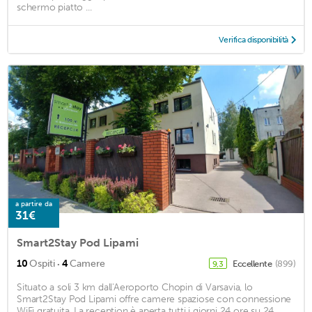
schermo piatto ...
Verifica disponibilità
a partire da
31€
Smart2Stay Pod Lipami
·
10
Ospiti
4
Camere
Eccellente
(899)
9,3
Situato a soli 3 km dall'Aeroporto Chopin di Varsavia, lo
Smart2Stay Pod Lipami offre camere spaziose con connessione
WiFi gratuita. La reception è aperta tutti i giorni 24 ore su 24. ...