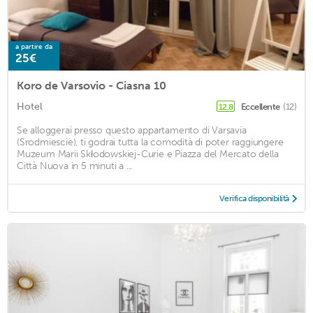
a partire da
25€
Koro de Varsovio - Ciasna 10
Hotel
Eccellente
(12)
12,8
Se alloggerai presso questo appartamento di Varsavia
(Srodmiescie), ti godrai tutta la comodità di poter raggiungere
Muzeum Marii Skłodowskiej-Curie e Piazza del Mercato della
Città Nuova in 5 minuti a ...
Verifica disponibilità