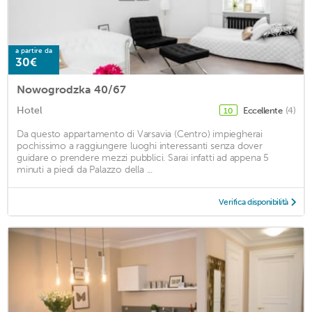
a partire da
30€
Nowogrodzka 40/67
Hotel
Eccellente
(4)
10
Da questo appartamento di Varsavia (Centro) impiegherai
pochissimo a raggiungere luoghi interessanti senza dover
guidare o prendere mezzi pubblici. Sarai infatti ad appena 5
minuti a piedi da Palazzo della ...
Verifica disponibilità