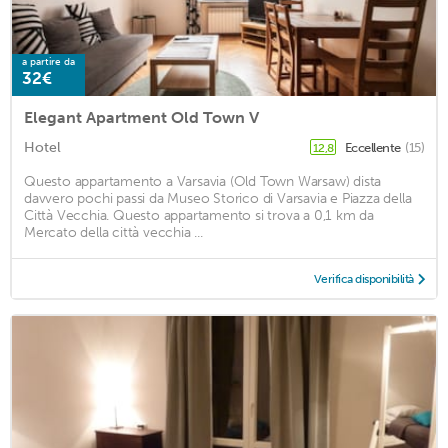
a partire da
32€
Elegant Apartment Old Town V
Hotel
Eccellente
(15)
12,8
Questo appartamento a Varsavia (Old Town Warsaw) dista
davvero pochi passi da Museo Storico di Varsavia e Piazza della
Città Vecchia. Questo appartamento si trova a 0,1 km da
Mercato della città vecchia ...
Verifica disponibilità