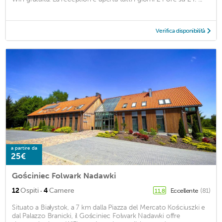
Verifica disponibilità
a partire da
25€
Gościniec Folwark Nadawki
·
12
Ospiti
4
Camere
Eccellente
(81)
11,8
Situato a Białystok, a 7 km dalla Piazza del Mercato Kościuszki e
dal Palazzo Branicki, il Gościniec Folwark Nadawki offre