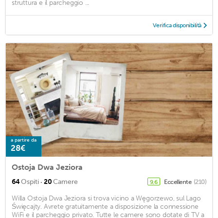
struttura e il parcheggio ...
Verifica disponibilità
a partire da
28€
Ostoja Dwa Jeziora
·
64
Ospiti
20
Camere
Eccellente
(210)
9,6
Willa Ostoja Dwa Jeziora si trova vicino a Węgorzewo, sul Lago
Święcajty. Avrete gratuitamente a disposizione la connessione
WiFi e il parcheggio privato. Tutte le camere sono dotate di TV a