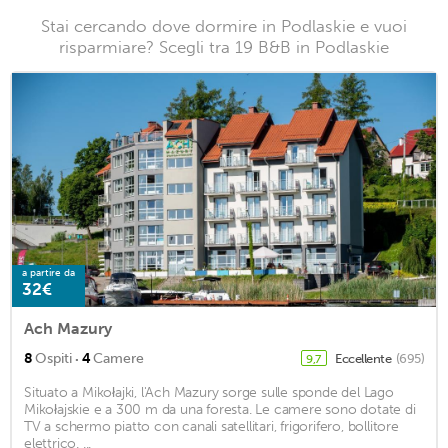
Stai cercando dove dormire in Podlaskie e vuoi
risparmiare? Scegli tra 19 B&B in Podlaskie
a partire da
32€
Ach Mazury
·
8
Ospiti
4
Camere
Eccellente
(695)
9,7
Situato a Mikołajki, l'Ach Mazury sorge sulle sponde del Lago
Mikołajskie e a 300 m da una foresta. Le camere sono dotate di
TV a schermo piatto con canali satellitari, frigorifero, bollitore
elettrico. ...