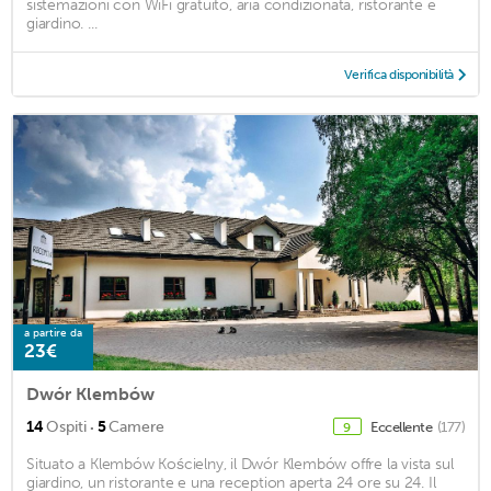
sistemazioni con WiFi gratuito, aria condizionata, ristorante e
giardino. ...
Verifica disponibilità
a partire da
23€
Dwór Klembów
·
14
Ospiti
5
Camere
Eccellente
(177)
9
Situato a Klembów Kościelny, il Dwór Klembów offre la vista sul
giardino, un ristorante e una reception aperta 24 ore su 24. Il