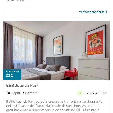
Złote Tarasy. ...
Verifica disponibilità
a partire da
21€
B&B Julinek Park
·
14
Ospiti
5
Camere
Eccellente
(157)
11
Il B&B Julinek Park sorge in una zona tranquilla e verdeggiante
nelle vicinanze del Parco Nazionale di Kampinos. Avrete
gratuitamente a disposizione la connessione Wi-Fi in tutta la