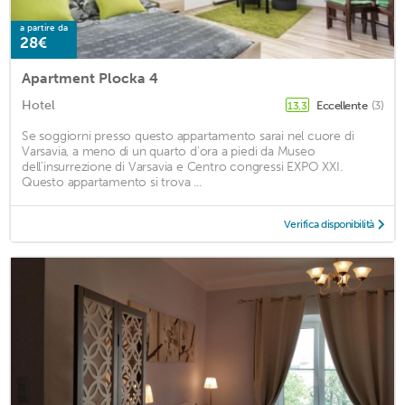
a partire da
28€
Apartment Plocka 4
Hotel
Eccellente
(3)
13,3
Se soggiorni presso questo appartamento sarai nel cuore di
Varsavia, a meno di un quarto d'ora a piedi da Museo
dell'insurrezione di Varsavia e Centro congressi EXPO XXI.
Questo appartamento si trova ...
Verifica disponibilità