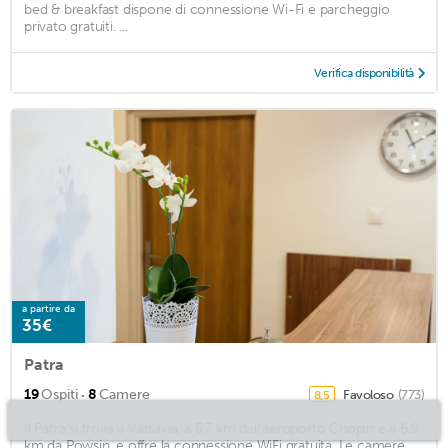
bed & breakfast dispone di connessione Wi-Fi e parcheggio
privato gratuiti. ...
Verifica disponibilità
a partire da
35€
Patra
·
19
Ospiti
8
Camere
Favoloso
(773)
8,5
Il Patra si trova a Varsavia, a 5,7 km dall'aeroporto Chopin e a 6,9 ​​
km da Powsin, e offre la connessione WiFi gratuita. Le camere