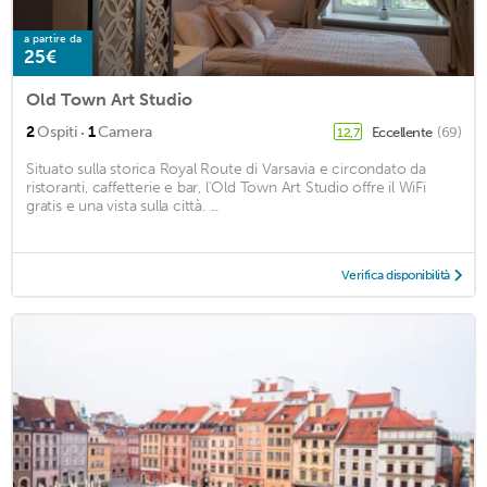
a partire da
25€
Old Town Art Studio
·
2
Ospiti
1
Camera
Eccellente
(69)
12,7
Situato sulla storica Royal Route di Varsavia e circondato da
ristoranti, caffetterie e bar, l'Old Town Art Studio offre il WiFi
gratis e una vista sulla città. ...
Verifica disponibilità