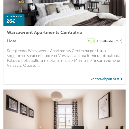
a partire da
26€
Warsawrent Apartments Centralna
Hotel
Eccellente
(793)
11,8
Scegliendo Warsawrent Apartments Centralna per il tuo
soggiorno, sarai nel cuore di Varsavia, a circa 5 minuti di auto da
Palazzo della cultura e della scienza e Museo dell'insurrezione di
Varsavia. Questo ...
Verifica disponibilità