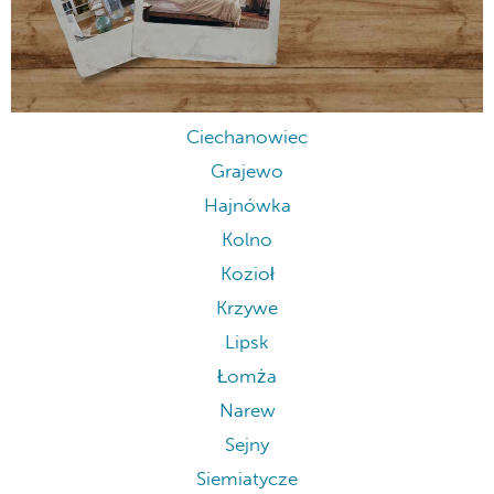
Ciechanowiec
Grajewo
Hajnówka
Kolno
Kozioł
Krzywe
Lipsk
Łomża
Narew
Sejny
Siemiatycze