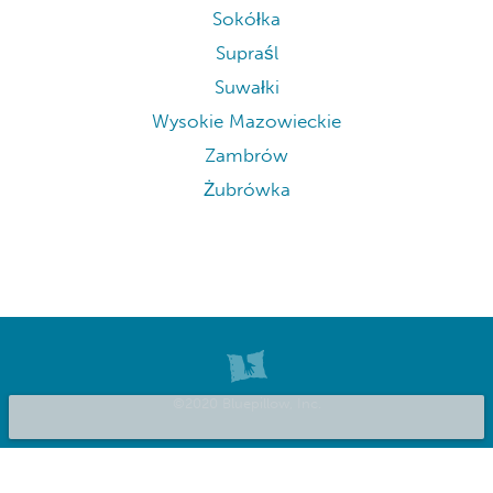
Sokółka
Supraśl
Suwałki
Wysokie Mazowieckie
Zambrów
Żubrówka
©2020 Bluepillow, Inc.
Inserisci la tua struttura
Chi Siamo