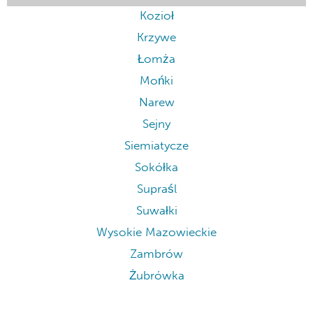
Kozioł
Krzywe
Łomża
Mońki
Narew
Sejny
Siemiatycze
Sokółka
Supraśl
Suwałki
Wysokie Mazowieckie
Zambrów
Żubrówka