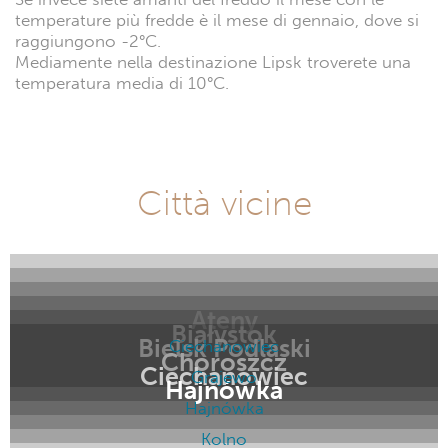
temperature più fredde è il mese di gennaio, dove si
raggiungono -2°C.
Mediamente nella destinazione Lipsk troverete una
temperatura media di 10°C.
Città vicine
Ateny
Białystok
Bielsk Podlaski
Ciechanowiec
Choroszcz
Ciechanowiec
Grajewo
Hajnówka
Hajnówka
Kolno