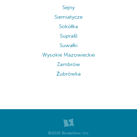
Sejny
Siemiatycze
Sokółka
Supraśl
Suwałki
Wysokie Mazowieckie
Zambrów
Żubrówka
©2020 Bluepillow, Inc.