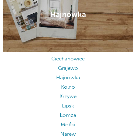
Hajnówka
Ciechanowiec
Grajewo
Hajnówka
Kolno
Krzywe
Lipsk
Łomża
Mońki
Narew