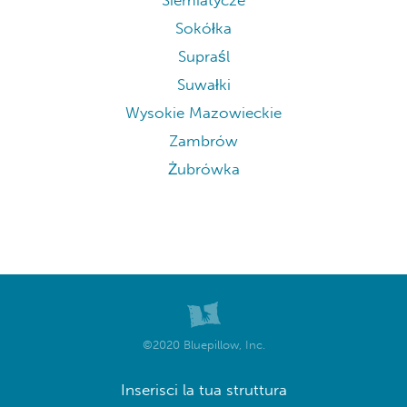
Siemiatycze
Sokółka
Supraśl
Suwałki
Wysokie Mazowieckie
Zambrów
Żubrówka
©2020 Bluepillow, Inc.
Inserisci la tua struttura