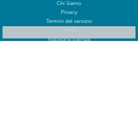
Chi Siamo
Privacy
Termini del servizio
FAQ
Rassegna stampa
Blog
Lavora con noi
Contattaci
BluepillowAI
ISCRIVITI
Iscriviti per ricevere offerte esclusive
Seguici su: