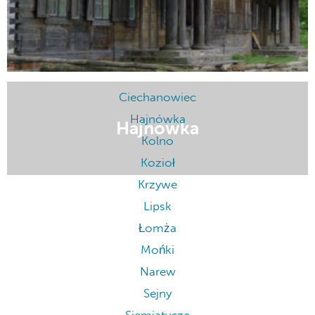
Ciechanowiec
Hajnówka
Hajnówka
Kolno
Kozioł
Krzywe
Lipsk
Łomża
Mońki
Narew
Sejny