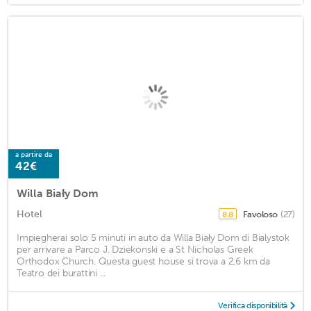
a partire da
42€
Willa Biały Dom
Hotel
Favoloso
(27)
8,8
Impiegherai solo 5 minuti in auto da Willa Biały Dom di Bialystok
per arrivare a Parco J. Dziekonski e a St Nicholas Greek
Orthodox Church. Questa guest house si trova a 2,6 km da
Teatro dei burattini ...
Verifica disponibilità