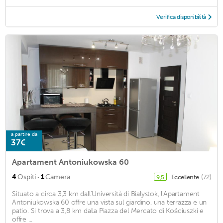
Verifica disponibilità
a partire da
37€
Apartament Antoniukowska 60
·
4
Ospiti
1
Camera
Eccellente
(72)
9,5
Situato a circa 3,3 km dall'Università di Bialystok, l'Apartament
Antoniukowska 60 offre una vista sul giardino, una terrazza e un
patio. Si trova a 3,8 km dalla Piazza del Mercato di Kościuszki e
offre ...