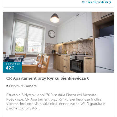
Verifica disponibilità
a partire da
42€
CR Apartament przy Rynku Sienkiewicza 6
·
5
Ospiti
1
Camera
Situato a Białystok, a soli 700 m dalla Piazza del Mercato
Kościuszki, CR Apartament przy Rynku Sienkiewicza 6 offre
sistemazioni con vista sulla città, connessione Wi-Fi gratuita e
parcheggio privato ...