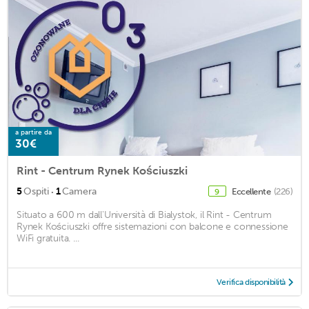
a partire da
30€
Rint - Centrum Rynek Kościuszki
·
5
Ospiti
1
Camera
Eccellente
(226)
9
Situato a 600 m dall'Università di Bialystok, il Rint - Centrum
Rynek Kościuszki offre sistemazioni con balcone e connessione
WiFi gratuita. ...
Verifica disponibilità