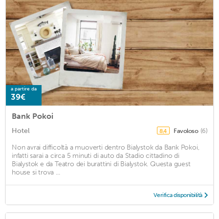
a partire da
39€
Bank Pokoi
Hotel
Favoloso
(6)
8,4
Non avrai difficoltà a muoverti dentro Bialystok da Bank Pokoi,
infatti sarai a circa 5 minuti di auto da Stadio cittadino di
Bialystok e da Teatro dei burattini di Bialystok. Questa guest
house si trova ...
Verifica disponibilità