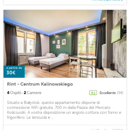
a partire da
30€
Rint - Centrum Kalinowskiego
·
4
Ospiti
2
Camere
Eccellente
(54)
9,1
Situato a Białystok, questo appartamento dispone di
connessione WiFi gratuita. 700 m dalla Piazza del Mercato
Kościuszki. A vostra disposizione un angolo cottura con forno e
frigorifero. Le lenzuola e ...