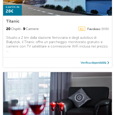
a partire da
28€
Titanic
·
20
Ospiti
9
Camere
Favoloso
(909)
8,1
Situato a 2 km dalla stazione ferroviaria e degli autobus di
Białystok, il Titanic offre un parcheggio monitorato gratuito e
camere con TV satellitare e connessione WiFi inclusa nel prezzo.
...
Verifica disponibilità