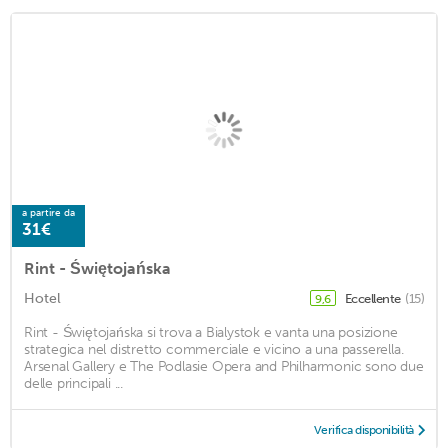
a partire da
31€
Rint - Świętojańska
Hotel
Eccellente
(15)
9,6
Rint - Świętojańska si trova a Bialystok e vanta una posizione
strategica nel distretto commerciale e vicino a una passerella.
Arsenal Gallery e The Podlasie Opera and Philharmonic sono due
delle principali ...
Verifica disponibilità