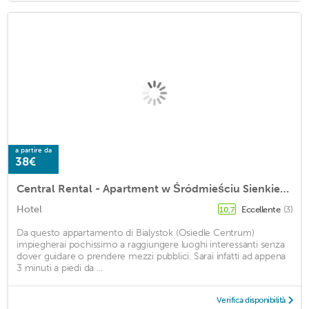
a partire da
38€
Central Rental - Apartment w Śródmieściu Sienkiewicza 1
Hotel
Eccellente
(3)
10,7
Da questo appartamento di Bialystok (Osiedle Centrum)
impiegherai pochissimo a raggiungere luoghi interessanti senza
dover guidare o prendere mezzi pubblici. Sarai infatti ad appena
3 minuti a piedi da ...
Verifica disponibilità