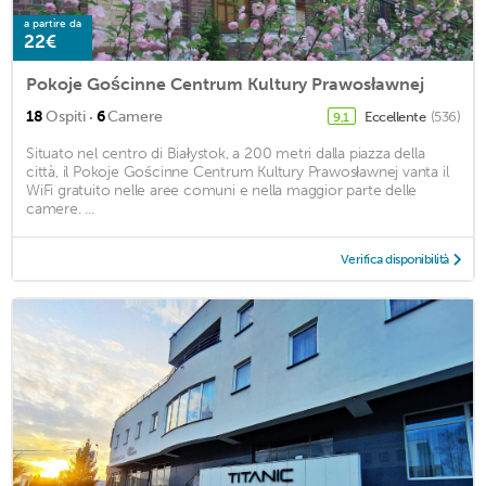
a partire da
22€
Pokoje Gościnne Centrum Kultury Prawosławnej
·
18
Ospiti
6
Camere
Eccellente
(536)
9,1
Situato nel centro di Białystok, a 200 metri dalla piazza della
città, il Pokoje Gościnne Centrum Kultury Prawosławnej vanta il
WiFi gratuito nelle aree comuni e nella maggior parte delle
camere. ...
Verifica disponibilità