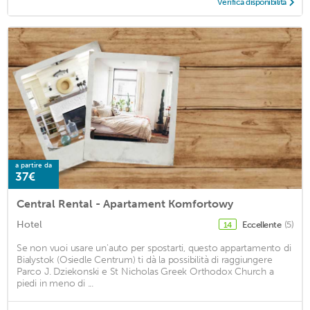
Verifica disponibilità
a partire da
37€
Central Rental - Apartament Komfortowy
Hotel
Eccellente
(5)
14
Se non vuoi usare un'auto per spostarti, questo appartamento di
Bialystok (Osiedle Centrum) ti dà la possibilità di raggiungere
Parco J. Dziekonski e St Nicholas Greek Orthodox Church a
piedi in meno di ...