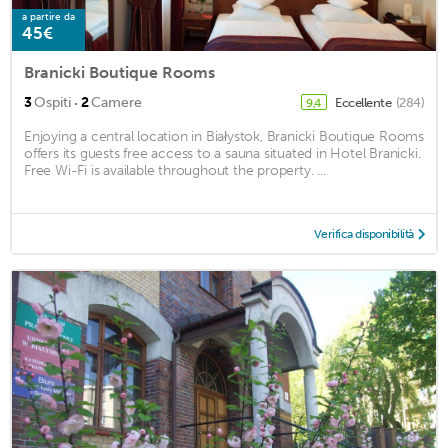
a partire da
45€
Branicki Boutique Rooms
·
3
Ospiti
2
Camere
Eccellente
(284)
9,4
Enjoying a central location in Białystok, Branicki Boutique Rooms
offers its guests free access to a sauna situated in Hotel Branicki.
Free Wi-Fi is available throughout the property. ...
Verifica disponibilità