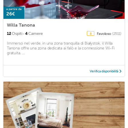
a partire da
26€
Willa Tanona
·
12
Ospiti
4
Camere
Favoloso
(2511)
8
Immerso nel verde, in una zona tranquilla di Białystok, il Willa
Tanona offre una zona dedicata ai falò e la connessione Wi-Fi
gratuita. ...
Verifica disponibilità