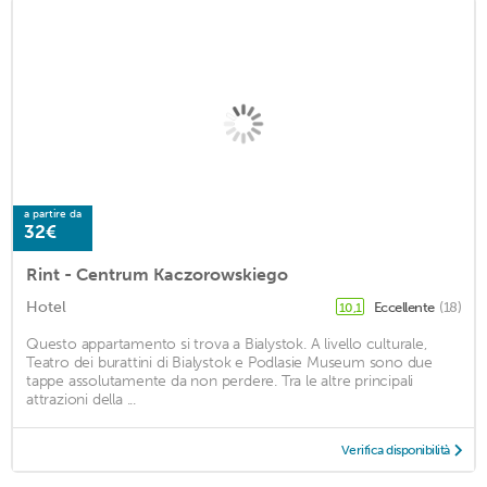
a partire da
32€
Rint - Centrum Kaczorowskiego
Hotel
Eccellente
(18)
10,1
Questo appartamento si trova a Bialystok. A livello culturale,
Teatro dei burattini di Bialystok e Podlasie Museum sono due
tappe assolutamente da non perdere. Tra le altre principali
attrazioni della ...
Verifica disponibilità