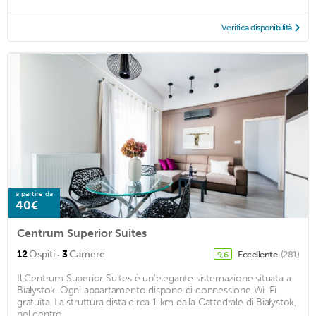
Verifica disponibilità
a partire da
40€
Centrum Superior Suites
·
12
Ospiti
3
Camere
Eccellente
(281)
9,6
Il Centrum Superior Suites è un'elegante sistemazione situata a
Białystok. Ogni appartamento dispone di connessione Wi-Fi
gratuita. La struttura dista circa 1 km dalla Cattedrale di Białystok,
nel centro ...