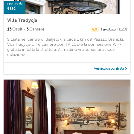
a partire da
40€
Villa Tradycja
·
13
Ospiti
5
Camere
Favoloso
(1128)
8,8
Situata nel centro di Białystok, a circa 1 km dal Palazzo Branicki,
Villa Tradycja offre camere con TV LCD e la connessione Wi-Fi
gratuita in tutta la struttura. Al mattino vi attende una ricca
colazione. ...
Verifica disponibilità