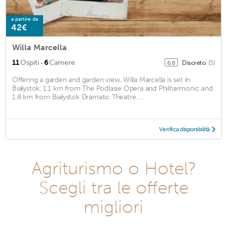
a partire da
42€
Willa Marcella
·
11
Ospiti
6
Camere
Discreto
(5)
6,8
Offering a garden and garden view, Willa Marcella is set in
Białystok, 1.1 km from The Podlasie Opera and Philharmonic and
1.8 km from Białystok Dramatic Theatre. ...
Verifica disponibilità
Agriturismo o Hotel?
Scegli tra le offerte
migliori