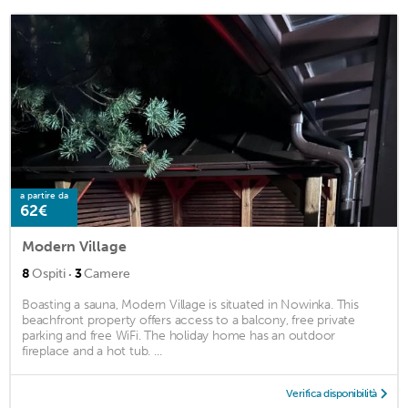
a partire da
62€
Modern Village
·
8
Ospiti
3
Camere
Boasting a sauna, Modern Village is situated in Nowinka. This
beachfront property offers access to a balcony, free private
parking and free WiFi. The holiday home has an outdoor
fireplace and a hot tub. ...
Verifica disponibilità