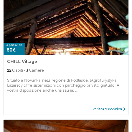
a partire da
60€
CHILL Village
·
12
Ospiti
3
Camere
Situato a Nowinka, nella regione di Podlaskie, l'Agroturystyka
Lazarscy offre sistemazioni con parcheggio privato gratuito. A
vostra disposizione anche una sauna. ...
Verifica disponibilità