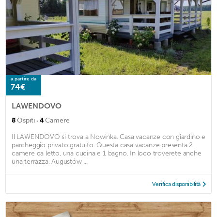
a partire da
74€
LAWENDOVO
·
8
Ospiti
4
Camere
Il LAWENDOVO si trova a Nowinka. Casa vacanze con giardino e
parcheggio privato gratuito. Questa casa vacanze presenta 2
camere da letto, una cucina e 1 bagno. In loco troverete anche
una terrazza. Augustów ...
Verifica disponibilità