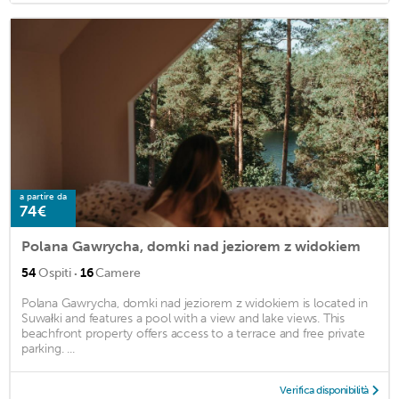
a partire da
74€
Polana Gawrycha, domki nad jeziorem z widokiem
·
54
Ospiti
16
Camere
Polana Gawrycha, domki nad jeziorem z widokiem is located in
Suwałki and features a pool with a view and lake views. This
beachfront property offers access to a terrace and free private
parking. ...
Verifica disponibilità