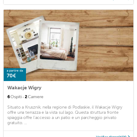
a partire da
70€
Wakacje Wigry
·
6
Ospiti
2
Camere
Situato a Krusznik, nella regione di Podlaskie, il Wakacje Wigry
offre una terrazza e la vista sul lago. Questa struttura fronte
spiaggia offre l'accesso a un patio e un parcheggio privato
gratuito. ...
Verifica disponibilità