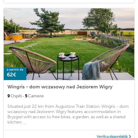
a partire da
62€
Wingris - dom wczasowy nad Jeziorem Wigry
·
9
Ospiti
5
Camere
Situated just 22 km from Augustow Train Station, Wingris - dom
wczasowy nad Jeziorem Wigry features accommodation in
Bryzgiel with access to free bikes, a garden, as well as a shared
kitchen. ...
Verifica disponibilità