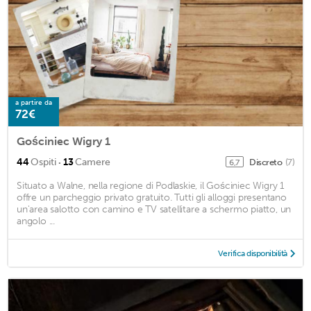
a partire da
72€
Gościniec Wigry 1
·
44
Ospiti
13
Camere
Discreto
(7)
6,7
Situato a Walne, nella regione di Podlaskie, il Gościniec Wigry 1
offre un parcheggio privato gratuito. Tutti gli alloggi presentano
un'area salotto con camino e TV satellitare a schermo piatto, un
angolo ...
Verifica disponibilità