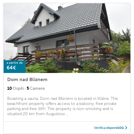
a partire da
64€
Dom nad Bliznem
·
10
Ospiti
5
Camere
Boasting a sauna, Dom nad Bliznem is located in Walne. This
beachfront property offers access to a balcony, free private
parking and free WiFi. The property is non-smoking and is
situated 20 km from Augustow ...
Verifica disponibilità