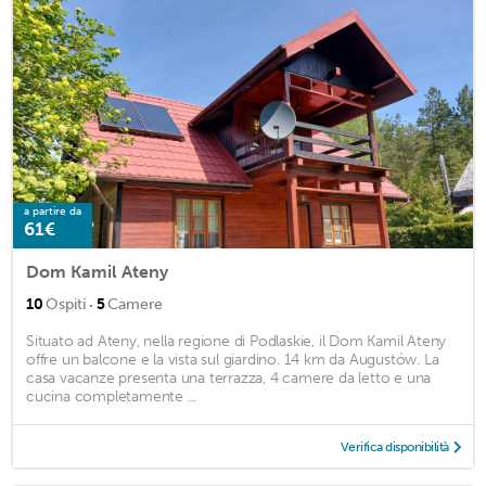
a partire da
61€
Dom Kamil Ateny
·
10
Ospiti
5
Camere
Situato ad Ateny, nella regione di Podlaskie, il Dom Kamil Ateny
offre un balcone e la vista sul giardino. 14 km da Augustów. La
casa vacanze presenta una terrazza, 4 camere da letto e una
cucina completamente ...
Verifica disponibilità