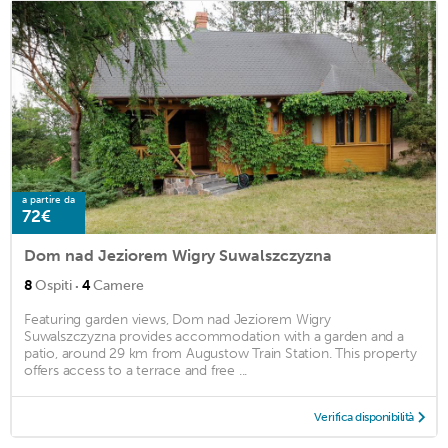
a partire da
72€
Dom nad Jeziorem Wigry Suwalszczyzna
·
8
Ospiti
4
Camere
Featuring garden views, Dom nad Jeziorem Wigry
Suwalszczyzna provides accommodation with a garden and a
patio, around 29 km from Augustow Train Station. This property
offers access to a terrace and free ...
Verifica disponibilità