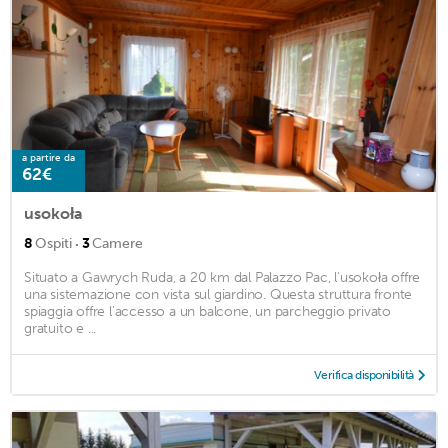
a partire da
62€
usokoła
·
8
Ospiti
3
Camere
Situato a Gawrych Ruda, a 20 km dal Palazzo Pac, l'usokoła offre
una sistemazione con vista sul giardino. Questa struttura fronte
spiaggia offre l'accesso a un balcone, un parcheggio privato
gratuito e ...
Verifica disponibilità