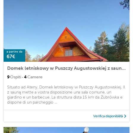
a partire da
67€
Domek letniskowy w Puszczy Augustowskiej z sauną i balią
·
9
Ospiti
4
Camere
Situato ad Ateny, Domek letniskowy w Puszczy Augustowskiej. Il
z sauną mette a vostra disposizione una sala comune, un
giardino e un barbecue. La struttura dista 15 km da Żubrówka e
dispone di un parcheggio ...
Verifica disponibilità