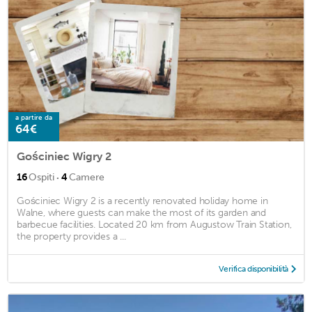
a partire da
64€
Gościniec Wigry 2
·
16
Ospiti
4
Camere
Gościniec Wigry 2 is a recently renovated holiday home in
Walne, where guests can make the most of its garden and
barbecue facilities. Located 20 km from Augustow Train Station,
the property provides a ...
Verifica disponibilità