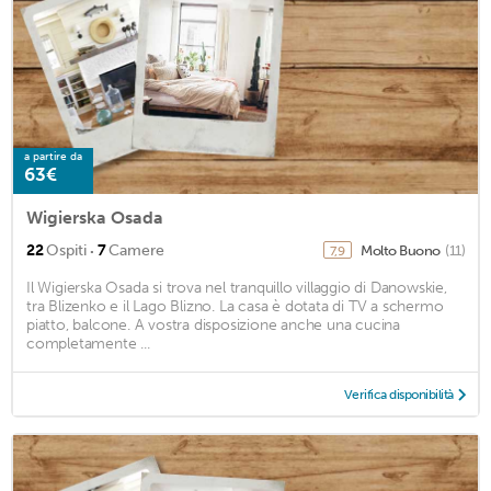
a partire da
63€
Wigierska Osada
·
22
Ospiti
7
Camere
Molto Buono
(11)
7,9
Il Wigierska Osada si trova nel tranquillo villaggio di Danowskie,
tra Blizenko e il Lago Blizno. La casa è dotata di TV a schermo
piatto, balcone. A vostra disposizione anche una cucina
completamente ...
Verifica disponibilità