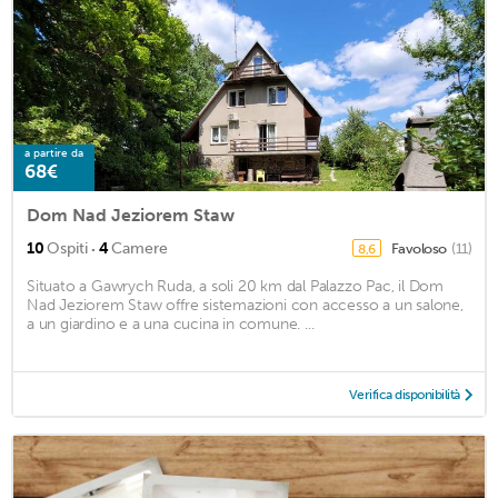
a partire da
68€
Dom Nad Jeziorem Staw
·
10
Ospiti
4
Camere
Favoloso
(11)
8,6
Situato a Gawrych Ruda, a soli 20 km dal Palazzo Pac, il Dom
Nad Jeziorem Staw offre sistemazioni con accesso a un salone,
a un giardino e a una cucina in comune. ...
Verifica disponibilità