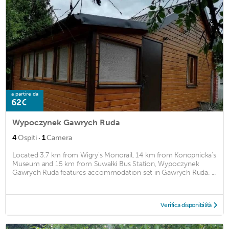
a partire da
62€
Wypoczynek Gawrych Ruda
·
4
Ospiti
1
Camera
Located 3.7 km from Wigry's Monorail, 14 km from Konopnicka's
Museum and 15 km from Suwałki Bus Station, Wypoczynek
Gawrych Ruda features accommodation set in Gawrych Ruda. ...
Verifica disponibilità