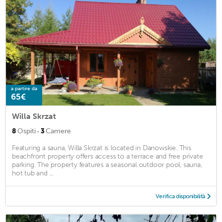
a partire da
65€
Willa Skrzat
·
8
Ospiti
3
Camere
Featuring a sauna, Willa Skrzat is located in Danowskie. This
beachfront property offers access to a terrace and free private
parking. The property features a seasonal outdoor pool, sauna,
hot tub and ...
Verifica disponibilità