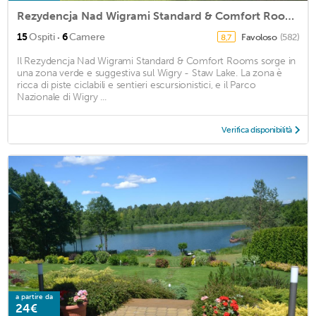
Rezydencja Nad Wigrami Standard & Comfort Rooms
·
15
Ospiti
6
Camere
Favoloso
(582)
8,7
Il Rezydencja Nad Wigrami Standard & Comfort Rooms sorge in
una zona verde e suggestiva sul Wigry - Staw Lake. La zona è
ricca di piste ciclabili e sentieri escursionistici, e il Parco
Nazionale di Wigry ...
Verifica disponibilità
a partire da
24€