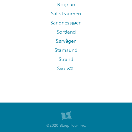
Rognan
Saltstraumen
Sandnessjøen
Sortland
Sørvågen
Stamsund
Strand
Svolvær
©2020 Bluepillow, Inc.