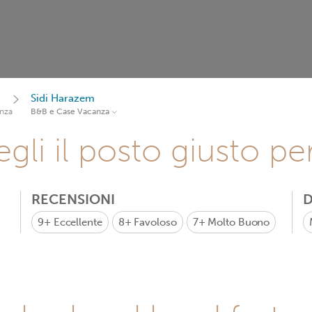
Sidi Harazem
nza
B&B e Case Vacanza
gli il posto giusto pe
RECENSIONI
D
9+
Eccellente
8+
Favoloso
7+
Molto Buono