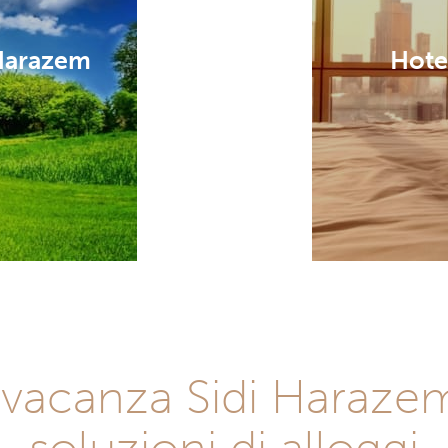
 Harazem
Hote
vacanza Sidi Harazem:
soluzioni di alloggi