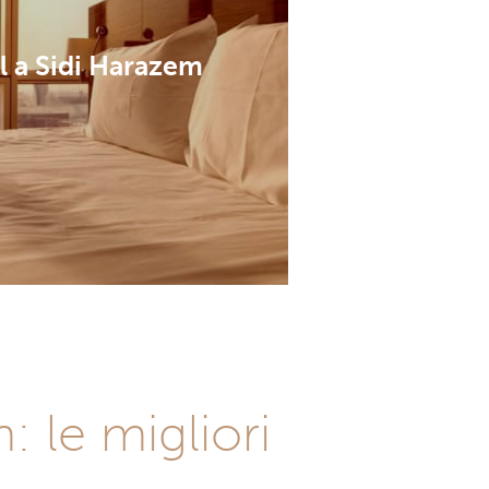
l a Sidi Harazem
 le migliori