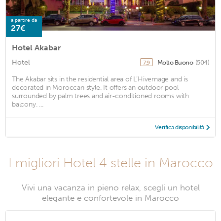
a partire da
27€
Hotel Akabar
Hotel
Molto Buono
(504)
7,9
The Akabar sits in the residential area of L’Hivernage and is
decorated in Moroccan style. It offers an outdoor pool
surrounded by palm trees and air-conditioned rooms with
balcony. ...
Verifica disponibilità
I migliori Hotel 4 stelle in Marocco
Vivi una vacanza in pieno relax, scegli un hotel
elegante e confortevole in Marocco