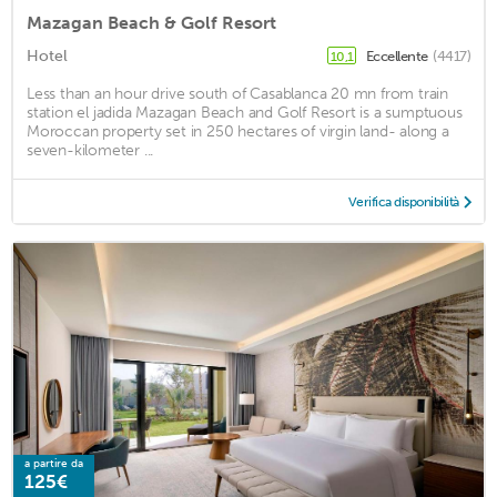
Mazagan Beach & Golf Resort
Hotel
Eccellente
(4417)
10,1
Less than an hour drive south of Casablanca 20 mn from train
station el jadida Mazagan Beach and Golf Resort is a sumptuous
Moroccan property set in 250 hectares of virgin land- along a
seven-kilometer ...
Verifica disponibilità
a partire da
125€