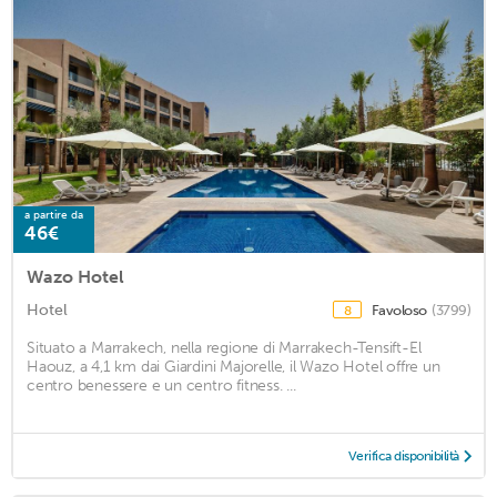
a partire da
46€
Wazo Hotel
Hotel
Favoloso
(3799)
8
Situato a Marrakech, nella regione di Marrakech-Tensift-El
Haouz, a 4,1 km dai Giardini Majorelle, il Wazo Hotel offre un
centro benessere e un centro fitness. ...
Verifica disponibilità