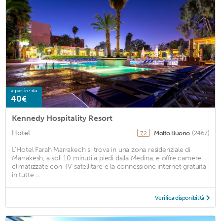
a partire da
40€
Kennedy Hospitality Resort
Hotel
Molto Buono
(2467)
7,2
L'Hotel Farah Marrakech si trova in una zona residenziale di
Marrakesh, a soli 10 minuti a piedi dalla Medina, e offre camere
climatizzate con TV satellitare e la connessione internet gratuita
in tutte ...
Verifica disponibilità