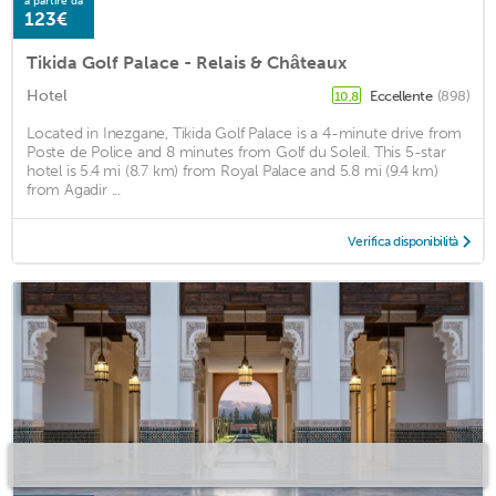
a partire da
123€
Tikida Golf Palace - Relais & Châteaux
Hotel
Eccellente
(898)
10,8
Located in Inezgane, Tikida Golf Palace is a 4-minute drive from
Poste de Police and 8 minutes from Golf du Soleil. This 5-star
hotel is 5.4 mi (8.7 km) from Royal Palace and 5.8 mi (9.4 km)
from Agadir ...
Verifica disponibilità