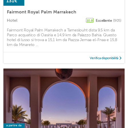
131€
Fairmont Royal Palm Marrakech
Hotel
Eccellente
(905)
10,8
Fairmont Royal Palm Marrakech a Tameslouht dista 9,5 km da
Parco acquatico di Oasiria e 14,9 km da Palazzo Bahia. Questo
hotel di lusso si trova a 15,1 km da Piazza Jemaa el-Fnaa e 15,8
km da Minareto ...
Verifica disponibilità
a partire da