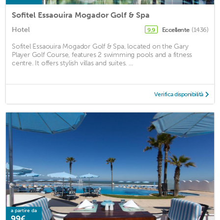
Sofitel Essaouira Mogador Golf & Spa
Hotel
Eccellente
(1436)
9,9
Sofitel Essaouira Mogador Golf & Spa, located on the Gary
Player Golf Course, features 2 swimming pools and a fitness
centre. It offers stylish villas and suites. ...
Verifica disponibilità
a partire da
99€