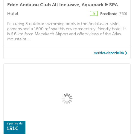
Eden Andalou Club All Inclusive, Aquapark & SPA
Hotel
Eccellente
(760)
9
Featuring 3 outdoor swimming pools in the Andalusian-style
gardens and a 1600 m² spa this environmentally-friendly hotel. It
is 6.6 km from Marrakech Airport and offers views of the Atlas
Mountains. ...
Verifica disponibilità
a partire da
131€