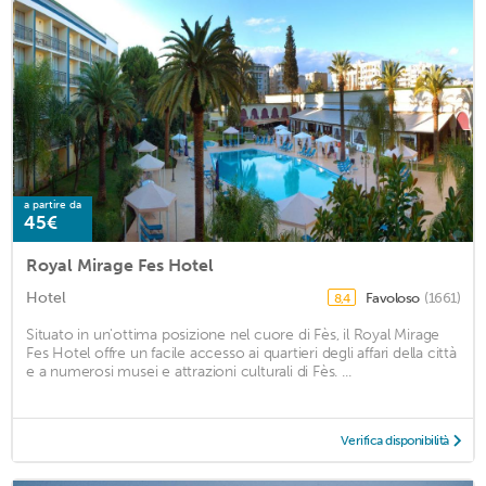
a partire da
45€
Royal Mirage Fes Hotel
Hotel
Favoloso
(1661)
8,4
Situato in un'ottima posizione nel cuore di Fès, il Royal Mirage
Fes Hotel offre un facile accesso ai quartieri degli affari della città
e a numerosi musei e attrazioni culturali di Fès. ...
Verifica disponibilità