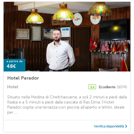
a partire da
48€
Hotel Parador
Hotel
Eccellente
(1074)
9,4
Situato nella Medina di Chefchaouene, a soli 2 minuti a piedi dalla
Kasba e a 5 minuti a piedi dalla cascata di Ras Elma, l'Hotel
Parador ospita una terrazza con piscina all'aperto e lettini, ideale
per ...
Verifica disponibilità