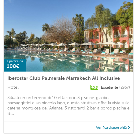
a partire da
108€
Iberostar Club Palmeraie Marrakech All Inclusive
Hotel
Eccellente
(2957)
10,3
Situato in un terreno di 10 ettari con 3 piscine, giardini
paesaggistici e un piccolo lago, questa struttura offre la vista sulla
catena montuosa dell’Atlante, 3 ristoranti, 2 bar a bordo piscina e
la ...
Verifica disponibilità