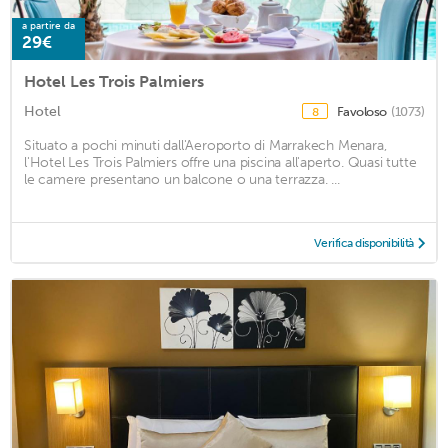
a partire da
29€
Hotel Les Trois Palmiers
Hotel
Favoloso
(1073)
8
Situato a pochi minuti dall'Aeroporto di Marrakech Menara,
l'Hotel Les Trois Palmiers offre una piscina all'aperto. Quasi tutte
le camere presentano un balcone o una terrazza. ...
Verifica disponibilità