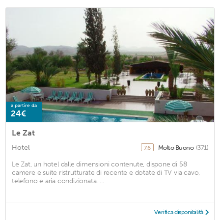
a partire da
24€
Le Zat
Hotel
Molto Buono
(371)
7,6
Le Zat, un hotel dalle dimensioni contenute, dispone di 58
camere e suite ristrutturate di recente e dotate di TV via cavo,
telefono e aria condizionata. ...
Verifica disponibilità