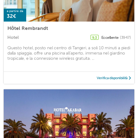
a partire da
32€
Hôtel Rembrandt
Hotel
Eccellente
(3947)
9,3
Questo hotel, posto nel centro di Tangeri, a soli 10 minuti a piedi
dalla spiaggia, offre una piscina all'aperto, immersa nel giardino
tropicale, e la connessione wireless gratuita. ...
Verifica disponibilità