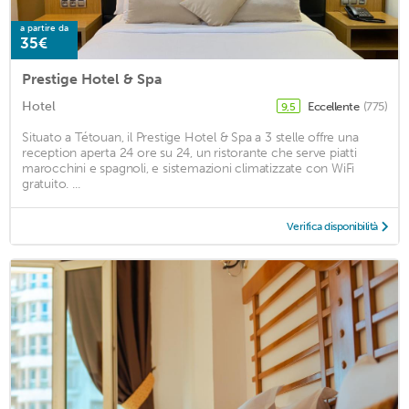
a partire da
35€
Prestige Hotel & Spa
Hotel
Eccellente
(775)
9,5
Situato a Tétouan, il Prestige Hotel & Spa a 3 stelle offre una
reception aperta 24 ore su 24, un ristorante che serve piatti
marocchini e spagnoli, e sistemazioni climatizzate con WiFi
gratuito. ...
Verifica disponibilità