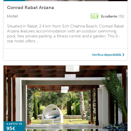
Conrad Rabat Arzana
Hotel
Eccellente
(51)
10,9
Situated in Rabat, 2.4 km from Ech Chiahna Beach, Conrad Rabat
Arzana features accommodation with an outdoor swimming
pool, free private parking, a fitness centre and a garden. This 5-
star hotel offers ...
Verifica disponibilità
a partire da
95€